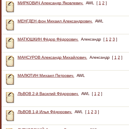
МИРКОВИЧ Александр Яковлевич.
AWL
[
1
2
]
МЕНГДЕН фон Михаил Александрович.
AWL
МАТЮШКИН Фёдор Фёдорович.
Александр
[
1
2
3
]
МАНСУРОВ Александр Михайлович.
Александр
[
1
2
]
МАЛЮТИН Михаил Петрович.
AWL
ЛЬВОВ 2-й Василий Фёдорович.
AWL
[
1
2
]
ЛЬВОВ 1-й Илья Фёдорович.
AWL
[
1
2
3
]