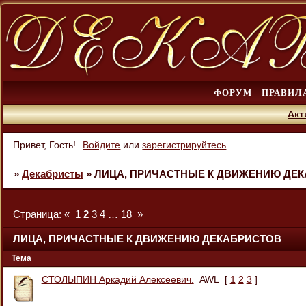
ФОРУМ
ПРАВИЛ
Акт
Привет, Гость!
Войдите
или
зарегистрируйтесь
.
»
Декабристы
»
ЛИЦА, ПРИЧАСТНЫЕ К ДВИЖЕНИЮ ДЕ
Страница:
«
1
2
3
4
…
18
»
ЛИЦА, ПРИЧАСТНЫЕ К ДВИЖЕНИЮ ДЕКАБРИСТОВ
Тема
СТОЛЫПИН Аркадий Алексеевич.
AWL
[
1
2
3
]