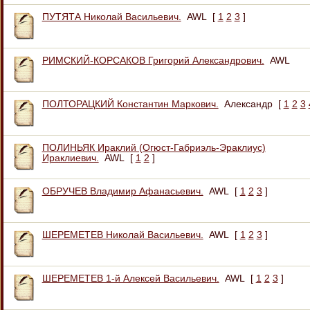
ПУТЯТА Николай Васильевич.
AWL
[
1
2
3
]
РИМСКИЙ-КОРСАКОВ Григорий Александрович.
AWL
ПОЛТОРАЦКИЙ Константин Маркович.
Александр
[
1
2
3
ПОЛИНЬЯК Ираклий (Огюст-Габриэль-Эраклиус)
Ираклиевич.
AWL
[
1
2
]
ОБРУЧЕВ Владимир Афанасьевич.
AWL
[
1
2
3
]
ШЕРЕМЕТЕВ Николай Васильевич.
AWL
[
1
2
3
]
ШЕРЕМЕТЕВ 1-й Алексей Васильевич.
AWL
[
1
2
3
]