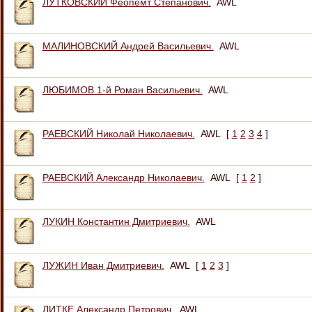
ЛУТКОВСКИЙ Феопемт Степанович.
AWL
МАЛИНОВСКИЙ Андрей Васильевич.
AWL
ЛЮБИМОВ 1-й Роман Васильевич.
AWL
РАЕВСКИЙ Николай Николаевич.
AWL
[
1
2
3
4
]
РАЕВСКИЙ Александр Николаевич.
AWL
[
1
2
]
ЛУКИН Константин Дмитриевич.
AWL
ЛУЖИН Иван Дмитриевич.
AWL
[
1
2
3
]
ЛИТКЕ Александр Петрович.
AWL