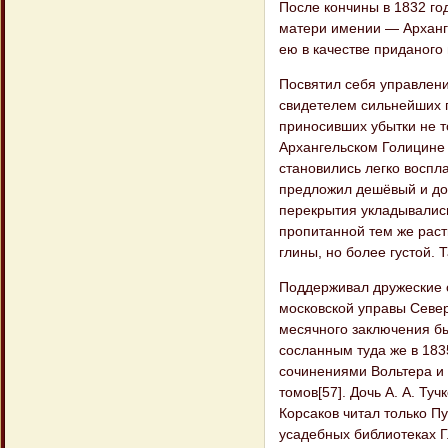
После кончины в 1832 го
матери имении — Арханг
ею в качестве приданого 
Посвятил себя управлен
свидетелем сильнейших 
приносивших убытки не т
Архангельском Голицине 
становились легко воспл
предложил дешёвый и до
перекрытия укладывались
пропитанной тем же рас
глины, но более густой. 
Поддерживал дружеские 
московской управы Север
месячного заключения бы
сосланным туда же в 183
сочинениями Вольтера и 
томов[57]. Дочь А. А. Ту
Корсаков читал только Пу
усадебных библиотеках Г.