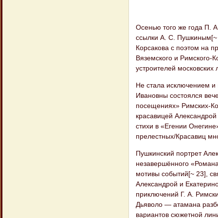
Осенью того же года П. 
ссылки А. С. Пушкиным[~
Корсакова с поэтом на п
Вяземского и Римского-К
устроителей московских л
Не стала исключением и 
Ивановны состоялся вече
посещениях» Римских-Ко
красавицей Александрой 
стихи в «Егении Онегине»
прелестных/Красавиц мно
Пушкинский портрет Алек
незавершённого «Романа 
мотивы событий[~ 23], св
Александрой и Екатерино
приключений Г. А. Римск
Дьяволо — атамана разбо
вариантов сюжетной лини