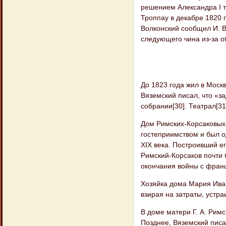
решением Александра I т
Троппау в декабре 1820 
Волконский сообщил И. В.
следующего чина из-за о
До 1823 года жил в Москв
Вяземский писал, что «з
собрании[30]. Театрал[31
Дом Римских-Корсаковых,
гостеприимством и был о
XIX века. Построивший е
Римский-Корсаков почти 
окончания войны с францу
Хозяйка дома Мария Иван
взирая на затраты, устр
В доме матери Г. А. Римс
Позднее, Вяземский писа