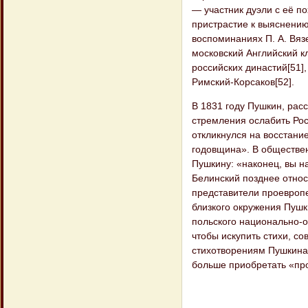
— участник дуэли с её по
пристрастие к выяснению
воспоминаниях П. А. Вязе
московский Английский к
российских династий[51],
Римский-Корсаков[52].
В 1831 году Пушкин, рас
стремления ослабить Рос
откликнулся на восстан
годовщина». В обществен
Пушкину: «наконец, вы на
Белинский позднее относ
представители проевропе
близкого окружения Пушк
польского национально-о
чтобы искупить стихи, со
стихотворениям Пушкина 
больше приобретать «про