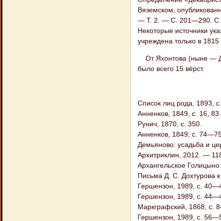
Вяземском, опубликованн
— Т. 2. — С. 201—290. С 
Некоторые источники ука
учреждена только в 1815 
От Яхонтова (ныне — До
было всего 15 вёрст.
Список лиц рода, 1893, с.
Анненков, 1849, с. 16, 83.
Рунич, 1870, с. 350.
Анненков, 1849, с. 74—75
Демьяново: усадьба и цер
Архитриклин, 2012. — 118
Архангельское Голицыно
Письма Д. С. Дохтурова к
Гершензон, 1989, с. 40—
Гершензон, 1989, с. 44—
Маркграфский, 1868, с. 8
Гершензон, 1989, с. 56—