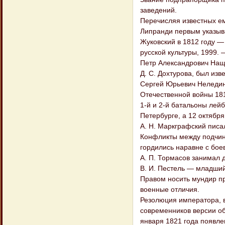
заведений.
Перечисляя известных ем
Липранди первым указывал
Жуковский в 1812 году —
русской культуры, 1999. 
Петр Александрович Нащ
Д. С. Дохтурова, был изве
Сергей Юрьевич Неледин
Отечественной войны 181
1-й и 2-й батальоны лей
Петербурге, а 12 октябр
А. Н. Маркграфский писа
Конфликты между подчин
гордились наравне с бое
А. П. Тормасов занимал 
В. И. Пестель — младший
Правом носить мундир пр
военные отличия.
Резолюция императора, 
современников версии об
января 1821 года появле