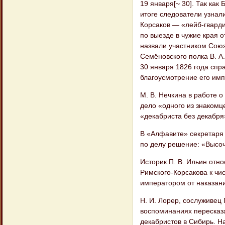
19 января[~ 30]. Так как
итоге следователи узнали
Корсаков — «лейб-гварди
по выезде в чужие края от
назвали участником Сою
Семёновского полка В. А.
30 января 1826 года спр
благоусмотрение его имп
М. В. Нечкина в работе о
дело «одного из знакомц
«декабриста без декабря»
В «Алфавите» секретаря 
по делу решение: «Высоч
Историк П. В. Ильин отно
Римского-Корсакова к чи
императором от наказани
Н. И. Лорер, сослуживец 
воспоминаниях пересказа
декабристов в Сибирь. Н