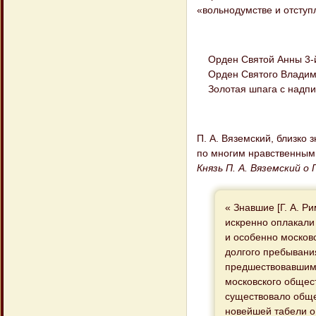
«вольнодумстве и отступ
Орден Святой Анны 3-й с
Орден Святого Владимир
Золотая шпага с надпись
П. А. Вяземский, близко
по многим нравственным 
Князь П. А. Вяземский о 
« Знавшие [Г. А. Р
искренно оплакали
и особенно москов
долгого пребывани
предшествовавшими
московского общест
существовало обще
новейшей табели о 