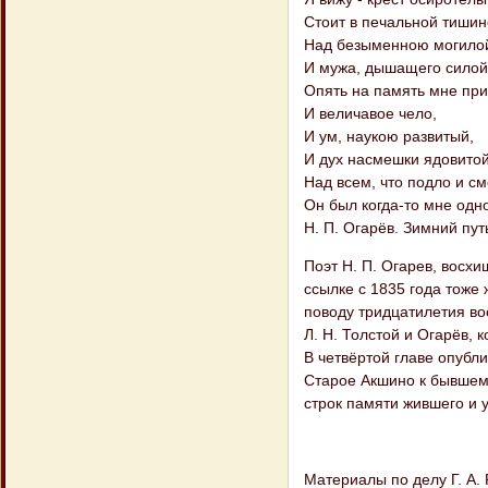
Стоит в печальной тишин
Над безыменною могилой
И мужа, дышащего силой
Опять на память мне пр
И величавое чело,
И ум, наукою развитый,
И дух насмешки ядовито
Над всем, что подло и с
Он был когда-то мне од
Н. П. Огарёв. Зимний пут
Поэт Н. П. Огарев, восх
ссылке с 1835 года тоже 
поводу тридцатилетия во
Л. Н. Толстой и Огарёв,
В четвёртой главе опубл
Старое Акшино к бывшему 
строк памяти жившего и у
Материалы по делу Г. А.