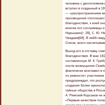
человека с деспотизмом»[
вступил в созданный в 1
— «распространением ме
просвещения споспешеств
благоденствия, к коей о
многие его сослуживцы и 
Нарышкин[~ 28], С. Ю. Не
Чаадаев[68]. В лейб-гва
Союза, всего насчитывавш
Выход его в отставку со
благоденствия. В мае 182
составленную М. К. Гриб
после возмущения Семён
фактически возглавил в 
по ревности» участников
предупреждал, что росп
создания более законспи
тайные общества в Росси
А. Римский-Корсаков не и
«Первым качеством полага
имеет, тот недостоин нос