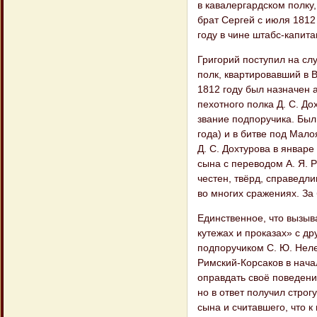
в кавалергардском полку
брат Сергей с июля 1812
году в чине штабс-капита
Григорий поступил на сл
полк, квартировавший в 
1812 году был назначен 
пехотного полка Д. С. До
звание подпоручика. Был
года) и в битве под Мал
Д. С. Дохтурова в январе
сына с переводом А. Я. 
честен, твёрд, справедли
во многих сражениях. За
Единственное, что вызыв
кутежах и проказах» с д
подпоручиком С. Ю. Нелед
Римский-Корсаков в нача
оправдать своё поведени
но в ответ получил стро
сына и считавшего, что к