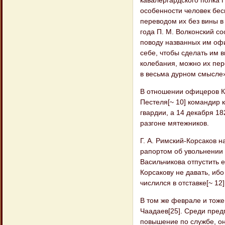
особенности человек бес
переводом их без вины в
года П. М. Волконский с
поводу названных им офи
себе, чтобы сделать им в
колебания, можно их пер
в весьма дурном смысле
В отношении офицеров Ка
Пестеля[~ 10] командир 
гвардии, а 14 декабря 18
разгоне мятежников.
Г. А. Римский-Корсаков 
рапортом об увольнении 
Васильчикова отпустить 
Корсакову не давать, ибо
числился в отставке[~ 12]
В том же феврале и тоже 
Чаадаев[25]. Среди пред
повышение по службе, он 