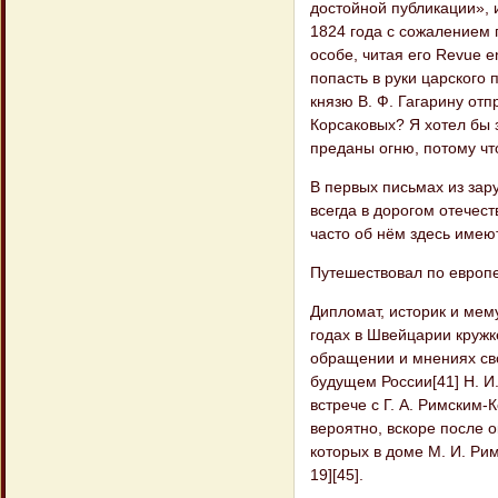
достойной публикации», 
1824 года с сожалением 
особе, читая его Revue e
попасть в руки царского
князю В. Ф. Гагарину от
Корсаковых? Я хотел бы з
преданы огню, потому чт
В первых письмах из зар
всегда в дорогом отечес
часто об нём здесь имеют
Путешествовал по европ
Дипломат, историк и мем
годах в Швейцарии кружк
обращении и мнениях сво
будущем России[41] Н. И
встрече с Г. А. Римским-
вероятно, вскоре после 
которых в доме М. И. Ри
19][45].