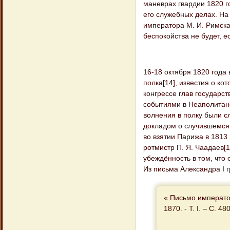
маневрах гвардии 1820 го
его служебных делах. На
императора М. И. Римска
беспокойства не будет, е
16-18 октября 1820 года
полка[14], известия о к
конгрессе глав государс
событиями в Неаполитанс
волнения в полку были с
докладом о случившемся 
во взятии Парижа в 1813 
ротмистр П. Я. Чаадаев[
убеждённость в том, что
Из письма Александра I г
« Письмо императо
1870. - Т. I. – С. 48