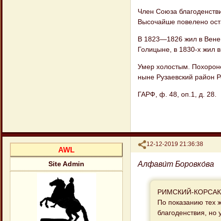
Член Союза благоденстви
Высочайше повелено ост
В 1823—1826 жил в Вене,
Голицыне, в 1830-х жил в
Умер холостым. Похороне
ныне Рузаевский район Р
ГАРФ, ф. 48, оп.1, д. 28.
Поделиться
12-12-2019 21:36:38
AWL
Алфави́т Боровко́ва
Site Admin
РИМСКИЙ-КОРСАКОВ
По показанию тех 
благоденствия, но 