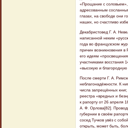
«Прощание с соловьем», 
адресованным сосланным 
глазах, на свободе они г
наших, но счастливо изб
Декабристовед Г. А. Неве
написанной неким «русс
года во французском журн
причин возникновения в 
его идеям «просвещения,
участниками восстания 1
«высокую и благородную 
После смерти Г. А. Рим
неблагонадёжности. К ни
числа запрещённых книг, 
реестра «вредных и безн
к рапорту от 26 апреля 
А. Ф. Орлова[82]. Прово
губернии в своём рапорте
сосед Тучков увёз с соб
открыть, может быть, бо