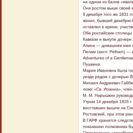
на одном из балов «явил
Они ростом выше своей м
8 декабря того же 1831 
жених, бывший декабрист
оставлен в армии, участв
Обе российские столицы 
Кавказе и выкупе дочери
Алина — домашнее имя А
Пелам (англ. Pelham) — и
Adventures of a Gentlema
Пушкина.
Мария Ивановна была по
уезде рядом с дочерью В
Михаил Андреевич Габбе
ложи «Св. Иоанна», член
М. М. Нарышкин руководи
Утром 14 декабря 1825 г
восставших вышли на Сен
Ростовский, при этом ра
В ГАРФ хранится следств
показанию полковника Бу
Определение «декабрист 