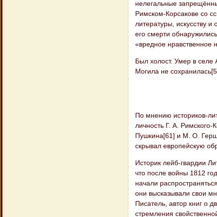
нелегальные запрещённые 
Римском-Корсакове со сс
литературы, искусству и 
его смерти обнаружились
«вредное нравственное 
Был холост. Умер в селе
Могила не сохранилась[59
По мнению историков-лит
личность Г. А. Римского
Пушкина[61] и М. О. Гер
скрывал европейскую обр
Историк лейб-гвардии Лит
что после войны 1812 го
начали распространяться
они высказывали свои мне
Писатель, автор книг о 
стремления свойственно