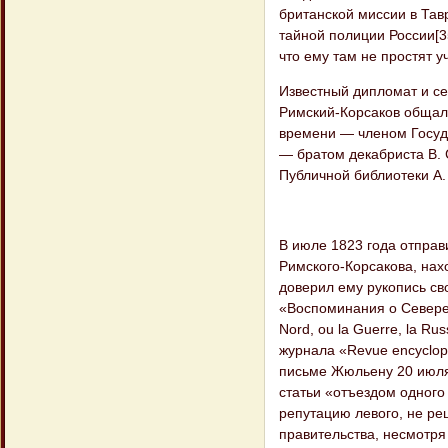
британской миссии в Тав
тайной полиции России[3
что ему там не простят у
Известный дипломат и сен
Римский-Корсаков общал
времени — членом Госуда
— братом декабриста В. 
Публичной библиотеки А.
В июле 1823 года отправи
Римского-Корсакова, нах
доверил ему рукопись св
«Воспоминания о Севере, 
Nord, ou la Guerre, la Ru
журнала «Revue encyclo
письме Жюльену 20 июля 
статьи «отъездом одного
репутацию левого, не ре
правительства, несмотря