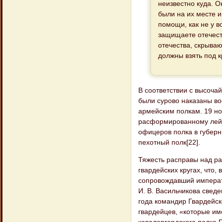
неизвестно куда. О
были на их месте и
помощи, как не у в
защищаете отечест
отечества, скрываю
должны взять под к
В соответствии с высоча
были сурово наказаны в
армейским полкам. 19 но
расформированному лейб
офицеров полка в губерн
пехотный полк[22].
Тяжесть расправы над р
гвардейских кругах, что,
сопровождавший императо
И. В. Васильчикова свед
года командир Гвардейск
гвардейцев, «которые им
кавалергардского полка 