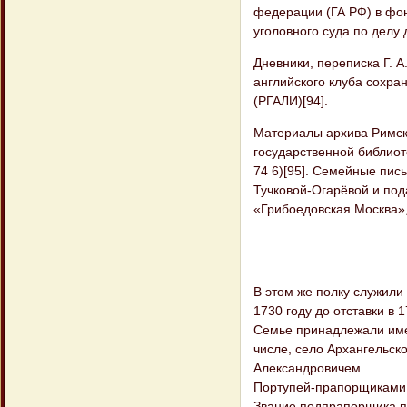
федерации (ГА РФ) в фон
уголовного суда по делу 
Дневники, переписка Г. 
английского клуба сохра
(РГАЛИ)[94].
Материалы архива Римск
государственной библиот
74 6)[95]. Семейные пис
Тучковой-Огарёвой и под
«Грибоедовская Москва»,
В этом же полку служили
1730 году до отставки в 1
Семье принадлежали имен
числе, село Архангельск
Александровичем.
Портупей-прапорщиками 
Звание подпрапорщика п