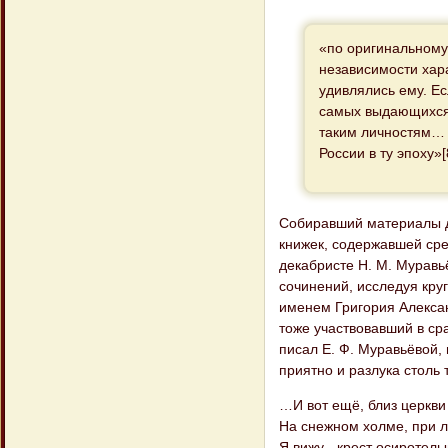
«по оригинальному
независимости хар
удивлялись ему. Ес
самых выдающихся 
таким личностям… 
России в ту эпоху»[
Собиравший материалы дл
книжек, содержавшей ср
декабристе Н. М. Муравь
сочинений, исследуя круг
именем Григория Алексан
тоже участвовавший в ср
писал Е. Ф. Муравьёвой, 
приятно и разлука столь т
…И вот ещё, близ церкви
На снежном холме, при л
Я вижу - крест осиротелы