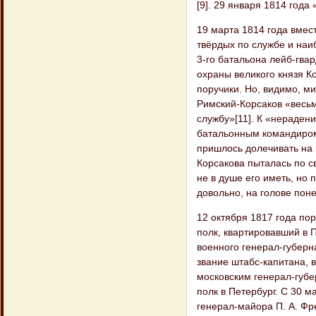
[9]. 29 января 1814 года
19 марта 1814 года вмес
твёрдых по службе и наи
3-го батальона лейб-гва
охраны великого князя Ко
поручики. Но, видимо, м
Римский-Корсаков «весьм
службу»[11]. К «нераден
батальонным командиром 
пришлось долечивать на 
Корсакова пыталась по св
не в душе его иметь, но 
довольно, на голове поне
12 октября 1817 года по
полк, квартировавший в 
военного генерал-губерн
звание штабс-капитана, в
московским генерал-губе
полк в Петербург. С 30 
генерал-майора П. А. Фр