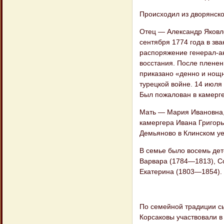
Происходил из дворянско
Отец — Александр Яковле
сентября 1774 года в зв
распоряжение генерал-а
восстания. После пленен
приказано «денно и нощн
турецкой войне. 14 июля
Был пожалован в камерге
Мать — Мария Ивановна, 
камергера Ивана Григорь
Демьяново в Клинском уез
В семье было восемь дет
Варвара (1784—1813), С
Екатерина (1803—1854).
По семейной традиции сы
Корсаковы участвовали в