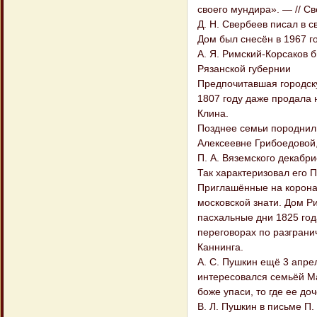
своего мундира». — // Св
Д. Н. Свербеев писал в с
Дом был снесён в 1967 г
А. Я. Римский-Корсаков 
Рязанской губернии
Предпочитавшая городску
1807 году даже продала
Клина.
Позднее семьи породнили
Алексеевне Грибоедовой,
П. А. Вяземского декабри
Так характеризовал его П
Приглашённые на корона
московской знати. Дом Ри
пасхальные дни 1825 год
переговорах по разгран
Каннинга.
А. С. Пушкин ещё 3 апре
интересовался семьёй Ма
боже упаси, то где ее до
В. Л. Пушкин в письме П