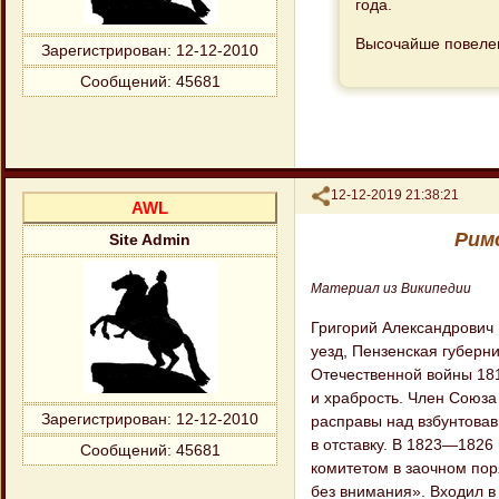
года.
Высочайше повелен
Зарегистрирован
: 12-12-2010
Сообщений:
45681
Поделиться
12-12-2019 21:38:21
AWL
Рим
Site Admin
Материал из Википедии
Григорий Александрович
уезд, Пензенская губерн
Отечественной войны 181
и храбрость. Член Союза
Зарегистрирован
: 12-12-2010
расправы над взбунтова
в отставку. В 1823—1826
Сообщений:
45681
комитетом в заочном пор
без внимания». Входил в 