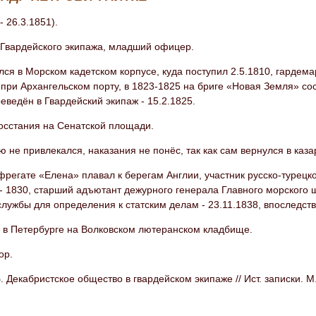
- 26.3.1851).
 Гвардейского экипажа, младший офицер.
ся в Морском кадетском корпусе, куда поступил 2.5.1810, гардемар
при Архангельском порту, в 1823-1825 на бриге «Новая Земля» со
еведён в Гвардейский экипаж - 15.2.1825.
восстания на Сенатской площади.
ю не привлекался, наказания не понёс, так как сам вернулся в каз
фрегате «Елена» плавал к берегам Англии, участник русско-турецк
- 1830, старший адъютант дежурного генерала Главного морского шт
службы для определения к статским делам - 23.11.1838, впоследств
 в Петербурге на Волковском лютеранском кладбище.
ор.
 Декабристское общество в гвардейском экипаже // Ист. записки. М., 