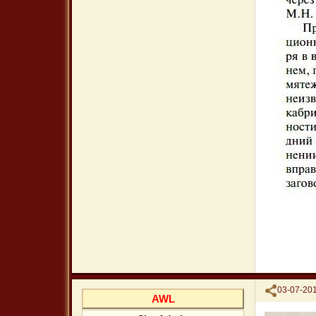
Поделиться
03-07-201
AWL