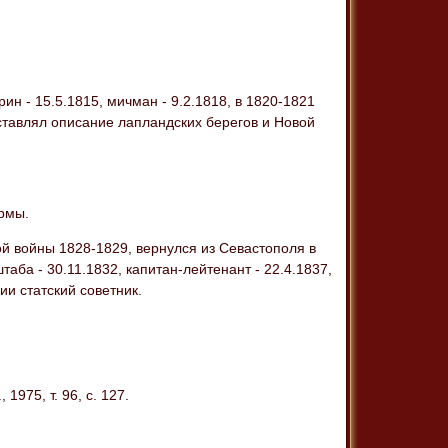
ин - 15.5.1815, мичман - 9.2.1818, в 1820-1821
ставлял описание лапландских берегов и Новой
армы.
ой войны 1828-1829, вернулся из Севастополя в
аба - 30.11.1832, капитан-лейтенант - 22.4.1837,
ии статский советник.
1975, т. 96, с. 127.