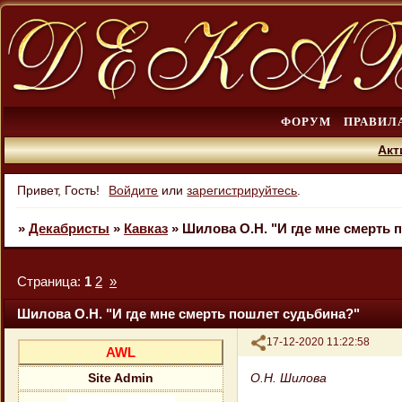
ФОРУМ
ПРАВИЛ
Акт
Привет, Гость!
Войдите
или
зарегистрируйтесь
.
»
Декабристы
»
Кавказ
»
Шилова О.Н. "И где мне смерть 
Страница:
1
2
»
Шилова О.Н. "И где мне смерть пошлет судьбина?"
Поделиться
17-12-2020 11:22:58
AWL
О.Н. Шилова
Site Admin