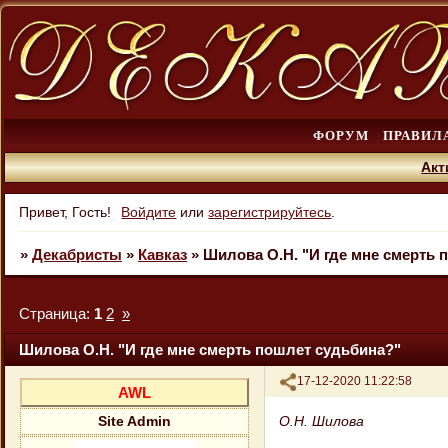
ФОРУМ
ПРАВИЛ
Акт
Привет, Гость!
Войдите
или
зарегистрируйтесь
.
»
Декабристы
»
Кавказ
»
Шилова О.Н. "И где мне смерть 
Страница:
1
2
»
Шилова О.Н. "И где мне смерть пошлет судьбина?"
Поделиться
17-12-2020 11:22:58
AWL
О.Н. Шилова
Site Admin