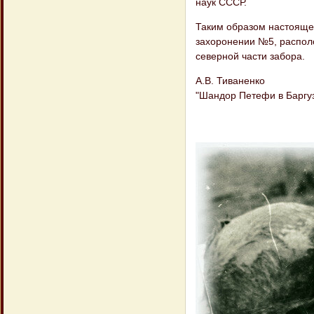
наук СССР.
Таким образом настоящее
захоронении №5, располо
северной части забора.
А.В. Тиваненко
"Шандор Петефи в Баргузи