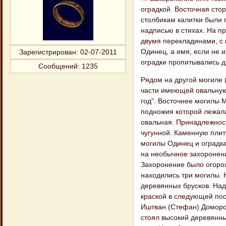
оградкой. Восточная стор
столбикам калитки были 
надписью в стихах. На п
двумя перекладинами, с 
Одинец, а имя, если не и
Зарегистрирован
: 02-07-2011
оградки пропитывались д
Сообщений:
1235
Рядом на другой могиле 
части имеющей овальную
год". Восточнее могилы М
подножия которой лежала
овальная. Принадлежност
чугунной. Каменную плиту
могилы Одинец и оградка
на необычное захоронени
Захоронение было огорож
находились три могилы. 
деревянных брусков. Над
краской в следующей пос
Иштван (Стефан) Доморот
стоял высокий деревянны