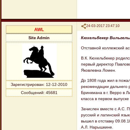
Поделиться
24-03-2017 23:47:10
AWL
Кюхельбекер Вильгельм 
Site Admin
Отставной коллежский ас
В.К. Кюхельбекер родился
первый директор Павловск
Яковлевна Ломен.
До 1808 года жил в пожа
Зарегистрирован
: 12-12-2010
рекомендации дальнего р
Бринкмана в г. Верро в Л
Сообщений:
45681
класса в первом выпуске
Зачислен вместе с А.С.
русский и латинский язы
вышел в отставку 09.08.
А.Л. Нарышкине.