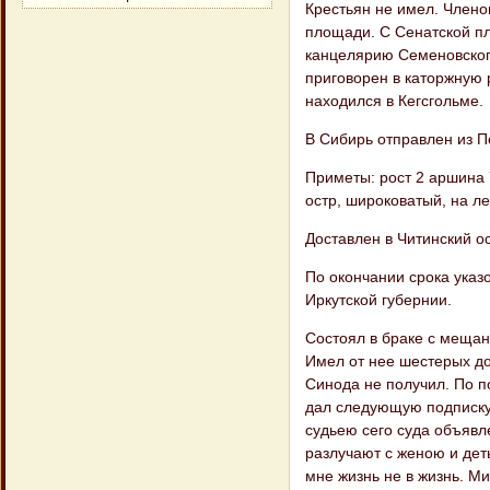
Крестьян не имел. Члено
площади. С Сенатской пл
канцелярию Семеновского
приговорен в каторжную р
находился в Кегсгольме.
В Сибирь отправлен из П
Приметы: рост 2 аршина 7
остр, широковатый, на ле
Доставлен в Читинский ос
По окончании срока указ
Иркутской губернии.
Состоял в браке с мещан
Имел от нее шестерых до
Синода не получил. По 
дал следующую подписку: 
судьею сего суда объявл
разлучают с женою и дет
мне жизнь не в жизнь. М