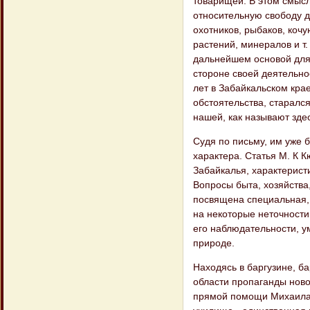
товарищей. В этом смысл
относительную свободу д
охотников, рыбаков, коч
растений, минералов и т.
дальнейшем основой для 
стороне своей деятельнос
лет в Забайкальском крае
обстоятельства, старалс
нашей, как называют здесь
Судя по письму, им уже
характера. Cтатья М. К 
Забайкалья, характерист
Вопросы быта, хозяйства
посвящена специальная, 
на некоторые неточности
его наблюдательности, у
природе.
Находясь в баргузине, ба
области пропаганды ново
прямой помощи Михаила К