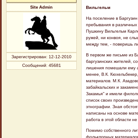
Вильгельм
Site Admin
На поселение в Баргузин
пребывания в различных к
Пушкину Вильгельм Карло
ружей, ни конвоя, не слы
между тем, - поверишь л
В первом же письме из Ба
Зарегистрирован
: 12-12-2010
баргузинских жителей, с
Сообщений:
45681
лишения помешали ему ак
менее, В.К. Кюхельбекер
материалов. М.К. Азадов
забайкальских и закамен
Закамья" и имели филолог
список своих произведен
этнографии. Зная обстоя
написаны на основе мате
работа в этой области не
Помимо собственного лит
фольклорных материалов: