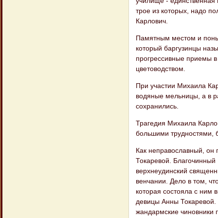
училище - единственная 
трое из которых, надо п
Карлович.
Памятным местом и поны
который баргузинцы назы
прогрессивные приемы в 
цветоводством.
При участии Михаила Кар
водяные мельницы, а в р
сохранились.
Трагедия Михаила Карлов
большими трудностями, 
Как неправославный, он 
Токаревой. Благочинный Б
верхнеудинский священн
венчании. Дело в том, ч
которая состояла с ним 
девицы Анны Токаревой. 
жандармские чиновники п