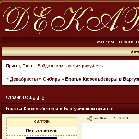
ФОРУМ
ПРАВИЛ
Акт
Привет, Гость!
Войдите
или
зарегистрируйтесь
.
»
Декабристы
»
Сибирь
»
Братья Кюхельбекеры в Баргуз
Страница:
1
2
3
»
Братья Кюхельбекеры в Баргузинской ссылке.
Поделиться
12-10-2011 21:20:48
KATRIN
Пользователь