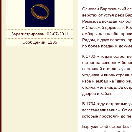
Основан Баргузинский ос
верстах от устья реки Ба
Ремезова показан как ос
и Спасской церковью. Кр
амбары для хлеба, провиа
Зарегистрирован
: 02-07-2011
Рядом, в двух верстах, 
Сообщений:
1235
по более поздним докуме
К 1730-м годам острог п
острог на северном бере
восточной стояла глухая
угодника и вновь строящ
изба и амбар на "двух ж
стояла мельница. За ост
дворов и кабак.
В 1734 году острожные у
восстанавливались. От са
которые простояли до пе
Баргузинский острог был