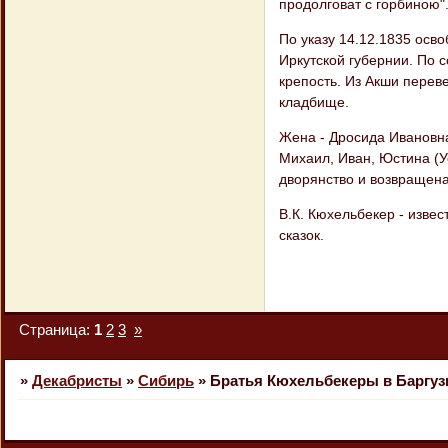
продолговат с горбиною"
По указу 14.12.1835 осв
Иркутской губернии. По 
крепость. Из Акши перев
кладбище.
Жена - Дросида Ивановна
Михаил, Иван, Юстина (У
дворянство и возвращен
В.К. Кюхельбекер - извес
сказок.
Страница:
1
2
3
»
»
Декабристы
»
Сибирь
»
Братья Кюхельбекеры в Баргуз