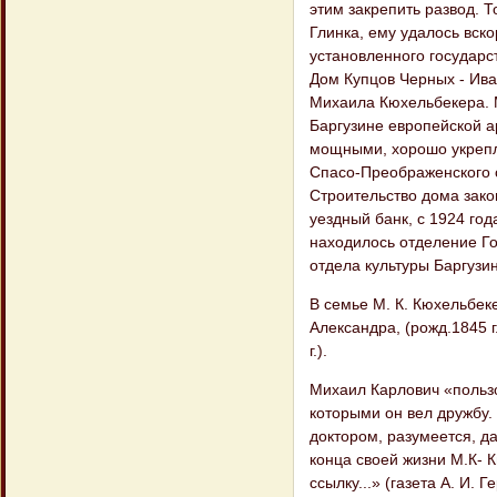
этим закрепить развод. 
Глинка, ему удалось вско
установленного государс
Дом Купцов Черных - Ива
Михаила Кюхельбекера. 
Баргузине европейской а
мощными, хорошо укрепл
Спасо-Преображенского с
Строительство дома зако
уездный банк, с 1924 год
находилось отделение Го
отдела культуры Баргузин
В семье М. К. Кюхельбеке
Александра, (рожд.1845 г.
г.).
Михаил Карлович «пользо
которыми он вел дружбу.
доктором, разумеется, да
конца своей жизни М.К- 
ссылку...» (газета А. И. 