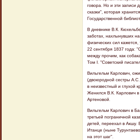
говора. Но и эти записи
сказки", которая хранит
Государственной библиоте
В дневнике В.К. Кюхельб
заботах, нахлынувших на 
физических сил кажется, 
22 сентября 1837 года: "
между прочим, как собак
Том I. "Советский писател
Вильгельм Карлович, ож
(двоюродной сестры А.С.
в неизвестный и глухой к
Женился В.К. Карлович в
Артеновой.
Вильгельм Карлович в Бар
третьей пограничной каз
детей, переехал в Акшу. 
Итанце (ныне Турунтаево
на этот шаг".