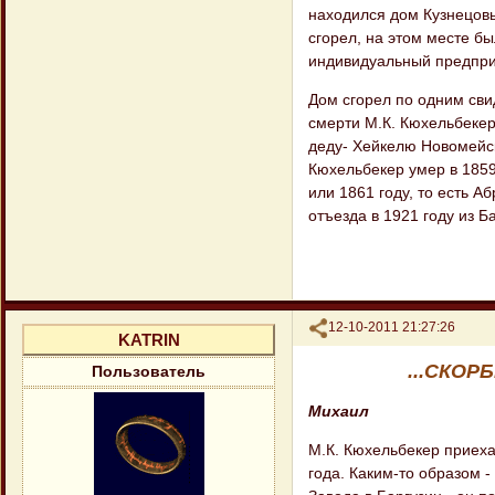
находился дом Кузнецовых
сгорел, на этом месте бы
индивидуальный предпри
Дом сгорел по одним свид
смерти М.К. Кюхельбеке
деду- Хейкелю Новомейско
Кюхельбекер умер в 1859
или 1861 году, то есть А
отъезда в 1921 году из Б
Поделиться
12-10-2011 21:27:26
KATRIN
...СКОР
Пользователь
Михаил
М.К. Кюхельбекер приеха
года. Каким-то образом -