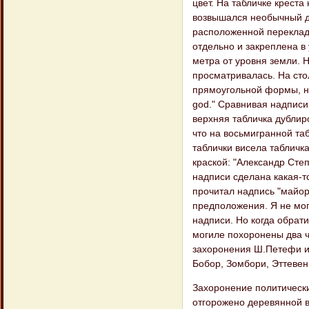
цвет. На табличке креста
возвышался необычный дл
расположенной переклади
отдельно и закреплена в
метра от уровня земли.
просматривалась. На сто
прямоугольной формы, на
god." Сравнивая надписи
верхняя табличка дублиро
что на восьмигранной та
таблички висела таблич
краской: "Александр Степ
надписи сделана какая-то
прочитал надпись "майор
предположения. Я не мог
надписи. Но когда обрат
могиле похоронены два ч
захоронения Ш.Петефи и
Бобор, Зомбори, Эттевен
Захоронение политическ
отгорожено деревянной в