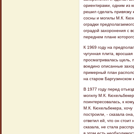
ориентирами, одним из к
решил сделать привязку
сосны и могилы М.К. Кюх
оградки предполагаемого
оградой захоронения с в
переднем плане которого
К 1969 году на предпола
чугунная плита, вросшая 
просматривалась щель, п
воедино описанные захо
примерный план располо
на старом Баргузинском 
В 1977 году перед отъез
могилу М.К. Кюхельбекер
поинтересовалась, к кому
М.К. Кюхельбекера, хочу 
построили, - сказала она
ответил ей, что он стоит
сказала, не стала расспр
в этом есть необходимост