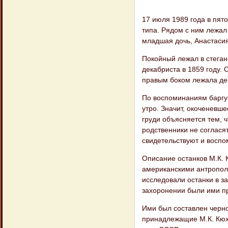
17 июля 1989 года в пят
типа. Рядом с ним лежал
младшая дочь, Анастасия
Покойный лежал в стега
декабриста в 1859 году.
правым боком лежала де
По воспоминаниям баргуз
утро. Значит, окоченевш
груди объясняется тем, 
родственники не соглася
свидетельствуют и воспо
Описание останков М.К. 
американскими антропол
исследовали останки в з
захоронении были ими пр
Ими был составлен черно
принадлежащие М.К. Кюхе