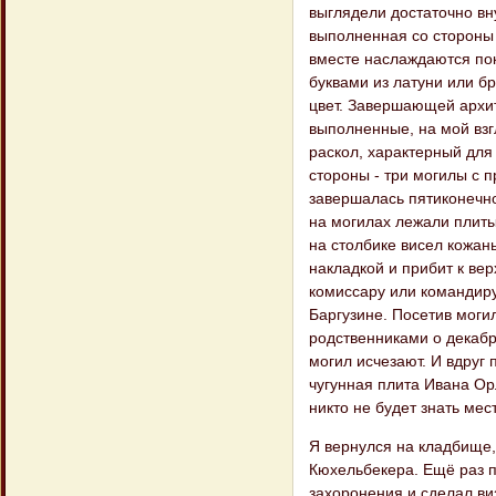
выглядели достаточно вн
выполненная со стороны 
вместе наслаждаются по
буквами из латуни или б
цвет. Завершающей архит
выполненные, на мой взг
раскол, характерный для
стороны - три могилы с 
завершалась пятиконечной
на могилах лежали плиты
на столбике висел кожан
накладкой и прибит к ве
комиссару или командиру
Баргузине. Посетив могил
родственниками о декабр
могил исчезают. И вдруг 
чугунная плита Ивана Орл
никто не будет знать мес
Я вернулся на кладбище,
Кюхельбекера. Ещё раз п
захоронения и сделал ви