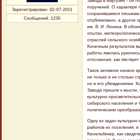
Завода в Баргузин - он п
поручений. О характере 
Зарегистрирован
: 02-07-2011
сохранившимся письмам М
Сообщений:
1235
опубликовано, а другое 
им. В. И. Ленина. В обо
опытах, метеорологическ
отраслей сельского хозяй
Конечным результатом в
работы явилась рукопись
отосланная, как явствует
Такое активное начало к
не только и не столько 
но и его убеждениями. К
Завода пришли к мысли, 
культурно-просветительс
сибирского населения и 
политическим преобразо
Одну из задач культурно
районов их поселения, в
Кюхельбекер, как свидет