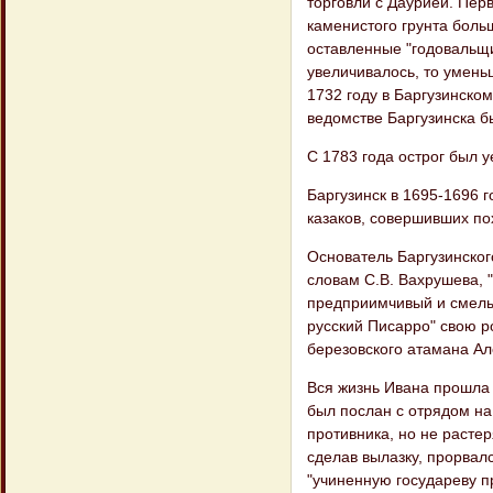
торговли с Даурией. Пер
каменистого грунта боль
оставленные "годовальщи
увеличивалось, то умень
1732 году в Баргузинско
ведомстве Баргузинска б
С 1783 года острог был 
Баргузинск в 1695-1696 
казаков, совершивших по
Основатель Баргузинского
словам С.В. Вахрушева,
предприимчивый и смелы
русский Писарро" свою р
березовского атамана Ал
Вся жизнь Ивана прошла 
был послан с отрядом на
противника, но не растер
сделав вылазку, прорвалс
"учиненную государеву п