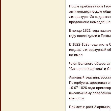
После пребывания в Герм
антимонархическом общес
литературе. Их содержан
предложено немедленно 
В конце 1821 года назна
году после дуэли с Похв
В 1822-1825 годы жил в 
издавал литературный сб
не имел.
Член Вольного общества 
"Священной артели" и С
Активный участник восст
Петербурга, арестован в
10.07.1826 года приговор
высочайшему повелению 
крепости.
Приметы: рост 2 аршина, 