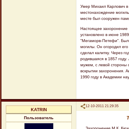
Умер Михаил Карлович в 
местонахождение могилы 
месте был сооружен памя
Настоящее захоронение 
установлено в июне 1989
"Мегаморв-Петефи". Было
могилы. Он огородил его
сделал калитку. Через г
родившаяся в 1857 году.
мужем, с левой стороны 
вскрытии захоронения. А
1990 году в Академии на
Поделиться
12-10-2011 21:29:35
KATRIN
Пользователь
… Захоронение М.К. Кюхе