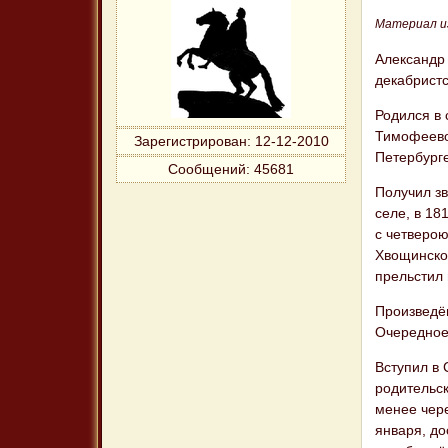
Материал и
Александр
декабристс
Родился в
Тимофеевой
Зарегистрирован
: 12-12-2010
Петербург
Сообщений:
45681
Получил зв
селе, в 1
с четверо
Хвощинско
прельстил
Произведён
Очередное 
Вступил в 
родительс
менее чере
января, до