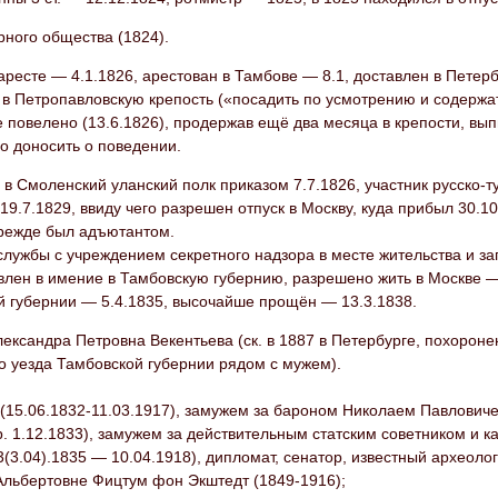
рного общества (1824).
аресте — 4.1.1826, арестован в Тамбове — 8.1, доставлен в Петербу
 в Петропавловскую крепость («посадить по усмотрению и содержа
повелено (13.6.1826), продержав ещё два месяца в крепости, вып
о доносить о поведении.
в Смоленский уланский полк приказом 7.7.1826, участник русско-
9.7.1829, ввиду чего разрешен отпуск в Москву, куда прибыл 30.10
прежде был адъютантом.
службы с учреждением секретного надзора в месте жительства и з
влен в имение в Тамбовскую губернию, разрешено жить в Москве —
й губернии — 5.4.1835, высочайше прощён — 13.3.1838.
ксандра Петровна Векентьева (ск. в 1887 в Петербурге, похороне
о уезда Тамбовской губернии рядом с мужем).
(15.06.1832-11.03.1917), замужем за бароном Николаем Павловиче
р. 1.12.1833), замужем за действительным статским советником и
3(3.04).1835 — 10.04.1918), дипломат, сенатор, известный археоло
Альбертовне Фицтум фон Экштедт (1849-1916);