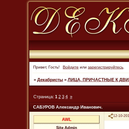
Привет, Гость!
Войдите
или
зарегистрируйтесь
.
»
Декабристы
»
ЛИЦА, ПРИЧАСТНЫЕ К ДВ
Страница:
1
2
3
4
»
САБУРОВ Александр Иванович.
Поделиться
12-10-201
AWL
Site Admin