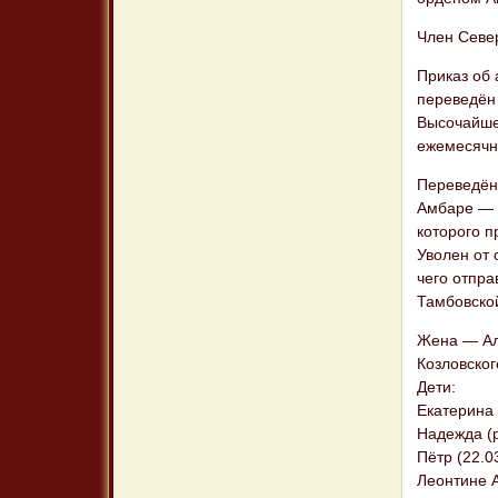
Член Севе
Приказ об 
переведён
Высочайше 
ежемесячн
Переведён 
Амбаре — 1
которого 
Уволен от 
чего отпра
Тамбовско
Жена — Але
Козловског
Дети:
Екатерина 
Надежда (
Пётр (22.0
Леонтине 