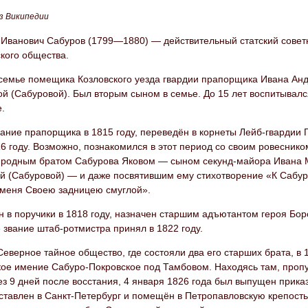
з Википедии
 Иванович Сабуров (1799—1880) — действительный статский советн
кого общества.
 семье помещика Козловского уезда гвардии прапорщика Ивана Ан
 (Сабуровой). Был вторым сыном в семье. До 15 лет воспитывался
е.
ание прапорщика в 1815 году, переведён в корнеты Лейб-гвардии 
816 году. Возможно, познакомился в этот период со своим ровесн
юродным братом Сабурова Яковом — сыном секунд-майора Ивана 
й (Сабуровой) — и даже посвятившим ему стихотворение «К Сабур
 меня Своею задницею смуглой».
 в поручики в 1818 году, назначен старшим адъютантом героя Бор
звание штаб-ротмистра принял в 1822 году.
Северное тайное общество, где состояли два его старших брата, в 1
кое имение Сабуро-Покровское под Тамбовом. Находясь там, пропу
з 9 дней после восстания, 4 января 1826 года был выпущен приказ 
ставлен в Санкт-Петербург и помещён в Петропавловскую крепость