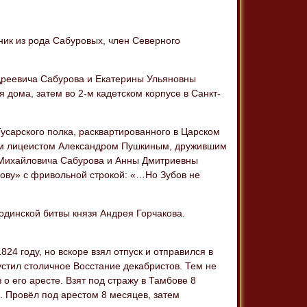
ик из рода Сабуровых, член Северного
дреевича Сабурова и Екатерины Ульяновны
 дома, затем во 2-м кадетском корпусе в Санкт-
Гусарского полка, расквартированного в Царском
иком лицеистом Александром Пушкиным, дружившим
Михайловича Сабурова и Анны Дмитриевны
ову» с фривольной строкой: «…Но Зубов не
одинской битвы князя Андрея Горчакова.
824 году, но вскоре взял отпуск и отправился в
стил столичное Восстание декабристов. Тем не
о его аресте. Взят под стражу в Тамбове 8
. Провёл под арестом 8 месяцев, затем