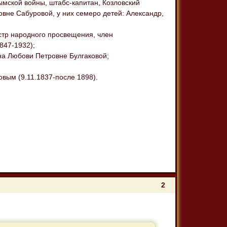
ымской войны, штабс-капитан, Козловский
вне Сабуровой, у них семеро детей: Александр,
истр народного просвещения, член
847-1932);
 на Любови Петровне Булгаковой;
вым (9.11.1837-после 1898).
2