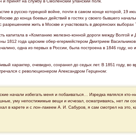
 и принят на службу в Смоленский уланский полк.
стие в русско-турецкой войне, почти в самом конце которой, 19 ию
оскве до конца боевых действий в гостях у своего бывшего начальн
с разрешением жить в Москве и участвовать в дворянских выборах
сть капитала в «Компанию железно-конной дороги между Волгой и 
йны 1812 года царским обер-егермейстером Дмитрием Васильчиковы
чалино, одна из первых в России, была построена в 1846 году, но 
вый характер, очевидно, сохранил до седых лет. В 1851 году, во 
стречался с революционером Александром Герценом:
ские начали избегать меня и побаиваться… Изредка являлся кто-н
шные, уму непостижимые вещи и исчезал, осматриваясь, нет ли соо
хал в карете и с лон-лакеем А. И. Сабуров, я сам смотрел на это, к