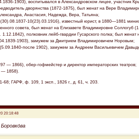
4.1836-1903), воспитывался в Александровском лицее, участник Кр
едводитель дворянства (1872-1875), был женат на Вере Владимиро
лександра, Анастасия, Надежда, Вера, Татьяна;
(30).08.1837-10(23).03.1916), известный юрист, в 1880—1881 мин
енного совета, был женат на Елизавете Владимировне Соллогуб (1
. 1.12.1842), полковник лейб-гвардии Гусарского полка; был женат
.04.1839-1903), замужем за Дмитрием Владимировичем Норовым;
(5.09.1840-после 1902), замужем за Андреем Васильевичем Давыдо
97 — 1866), обер-гофмейстер и директор императорских театров;
 — 1858).
61-68; ГАРФ, ф. 109, 1 эксп., 1826 г., д. 61, ч. 203.
0 20:18:48
 Боровко́ва