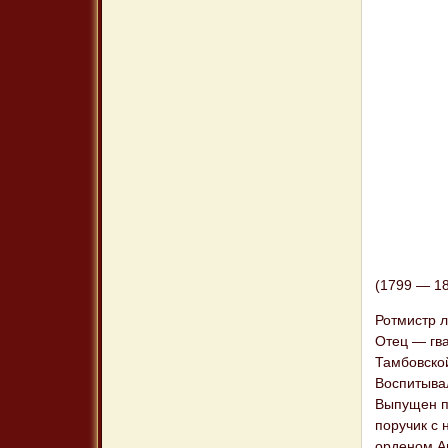
(1799 — 18
Ротмистр л
Отец — гва
Тамбовской
Воспитывал
Выпущен пр
поручик с 
орденом Ан