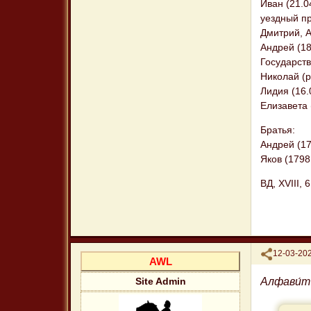
Иван (21.0
уездный пр
Дмитрий, А
Андрей (18
Государств
Николай (р
Лидия (16
Елизавета 
Братья:
Андрей (17
Яков (1798
ВД, XVIII, 
Поделиться
12-03-202
AWL
Алфави́т
Site Admin