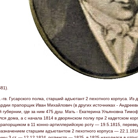
81).
.-гв. Гусарского полка, старший адъютант 2 пехотного корпуса. Из
рдии прапорщик Иван Михайлович (в других источниках - Андрееви
 губернии, где за ним 475 душ. Мать - Екатерина Ульяновна Тимо
ся дома, а с начала 1814 в дворянском полку при 2 кадетском кор
апорщиком в 11 конно-артиллерийскую роту — 19.5.1815, переведе
назначением старшим адъютантом 2 пехотного корпуса — 22.1.181
ны 3 ст. — 12.12.1824, ротмистр — 1825, в 1825 находился в отпус