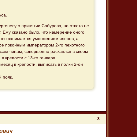
уса.
ургеневу о принятии Сабурова, но ответа не
у. Ему сказано было, что намерение оного
ство занимается умножением членов, а
тре покойным императором 2-го пехотного
всем чинам, совершенно раскаялся в своем
в крепости с 13-го генваря.
есяц в крепости, выписать в полки 2-ой
 полк.
3
нович