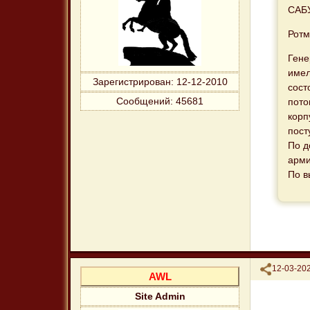
САБУ
Ротм
Гене
имел
Зарегистрирован
: 12-12-2010
сост
Сообщений:
45681
пото
корп
пост
По д
арми
По в
Поделиться
12-03-202
AWL
Site Admin