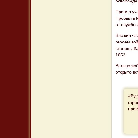
освобождён
Принял уча
Пробыл в М
от службы 
Вложил ча
героем во
станицы Ка
1852.
Вольнолюби
открыто в
«Рус
стра
прие