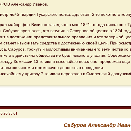
РОВ Александр Иванов.
истр лейб-гвардии Гусарского полка, адъютант 2-го пехотного корп
рал-майор фон-Визин показал, что в мае 1821-го года писал он к Т
. Сабуров признался, что вступил в Северное общество в 1824 год
оит в достижении представительного правления и что теперь обще
м станет изыскивать средства к достижению своей цели. При осмо
уса, Сабуров, тронутый милостивым вниманием его величества ко 
упке и в действиях общества не брал никакого участия. Содержался 
окладу Комиссии 13-го июня высочайше повелено, продержав еще м
и тем же чином и ежемесячно доносить о поведении.
ысочайшему приказу 7-го июля переведен в Смоленский драгунский
0 20:35:01
Сабуров Александр Ива