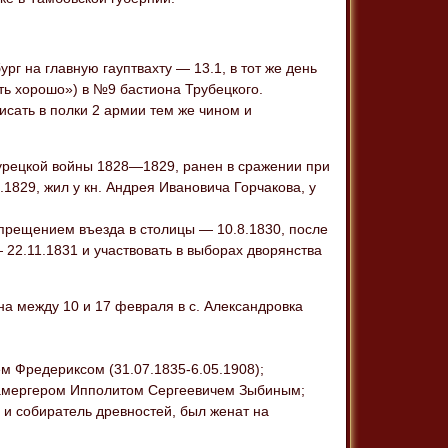
рг на главную гауптвахту — 13.1, в тот же день
ть хорошо») в №9 бастиона Трубецкого.
исать в полки 2 армии тем же чином и
турецкой войны 1828—1829, ранен в сражении при
.1829, жил у кн. Андрея Ивановича Горчакова, у
апрещением въезда в столицы — 10.8.1830, после
 22.11.1831 и участвовать в выборах дворянства
на между 10 и 17 февраля в с. Александровка
м Фредериксом (31.07.1835-6.05.1908);
 камергером Ипполитом Сергеевичем Зыбиным;
г и собиратель древностей, был женат на