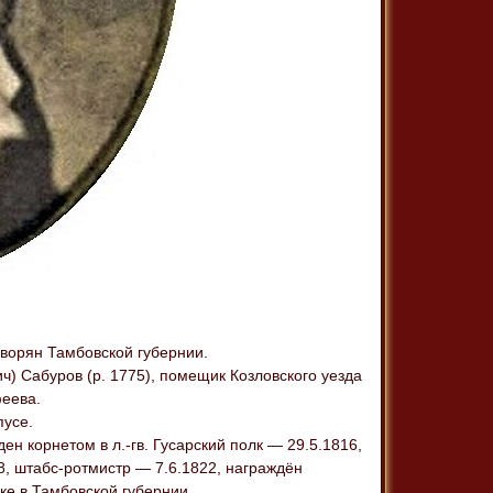
 дворян Тамбовской губернии.
ч) Сабуров (р. 1775), помещик Козловского уезда
феева.
пусе.
н корнетом в л.-гв. Гусарский полк — 29.5.1816,
8, штабс-ротмистр — 7.6.1822, награждён
ке в Тамбовской губернии.