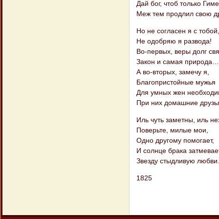
Дай бог, чтоб только Гим
Меж тем продлил свою д
Но не согласен я с тобой
Не одобряю я развода!
Во-первых, веры долг свя
Закон и самая природа…
А во-вторых, замечу я,
Благопристойные мужья
Для умных жен необходи
При них домашние друзь
Иль чуть заметны, иль н
Поверьте, милые мои,
Одно другому помогает,
И солнце брака затмевае
Звезду стыдливую любви
1825