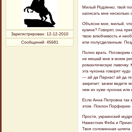
Милый Родзянко, твой по
написать мне несколько 
Объясни мне, милый, что
кузине? Говорят, она пр
Зарегистрирован
: 12-12-2010
твою влюбчивость и необ
или полусделанным. Позд
Сообщений:
45681
Полно врать. Поговорим о
не мешай мне в моем ре
романтическую лавочку. 
эта чухонка говорят чудо
— ай да Парнас! ай да г
закричит: зачем ведете м
чем их хуже чухонка или 
Если Анна Петровна так ж
этом. Поклон Порфирию 
Прости, украинский мудр
Наместник Феба и Приап
Твоя соломенная шляпа