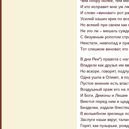
Чем спору более, тем м
И кто исправит мне ум лж
И слово «виноват» рот р
Усилий наших крик по воз
Но всякий при своем как 
Не это ли – мешать сужд
С безумным ропотом стр
Некстати, невпопад и пр
Тот слишком виноват, кто
В дни Реи*) правота с на
Владели как друзья им в
Но вскоре, говорят, подл
Одна ушла в Олимп, в по
Пустое мнение есть влас
Воздушный храм его на л
И Боги, Демоны и Лешие
Виются перед ним и ще
Безделки, издали блестя
В волшебном зрелище по
Заслуги наши вкруг, талан
Горят, как пузырьки, рож