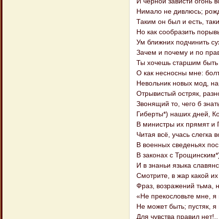
И чёрной зависти огонь в
Нимало не дивлюсь; рожд
Таким он был и есть, таки
Но как сообразить порыв
Ум ближних подчинить с
Зачем и почему и по пра
Ты хочешь старшим быть
О как несносны мне: бол
Невольник новых мод, на
Отрывистый остряк, разн
Звонящий то, чего б знат
Гиберты*) наших дней, К
В министры их прямят и П
Читая всё, учась слегка в
В военных сведеньях пос
В законах с Трощинским*
И в знаньи языка славян
Смотрите, в жар какой их
Фраз, возражений тьма, н
«Не прекословьте мне, я 
Не может быть; пустяк, я
Для чувства правил нет!..