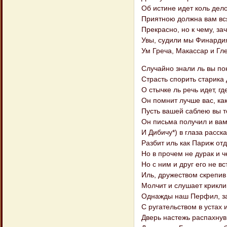
Об истине идет коль дело
Приятною должна вам вся
Прекрасно, но к чему, за
Увы, судили мы Финарди
Ум Греча, Макассар и Гл
Случайно знали ль вы п
Страсть спорить старика 
О стычке ль речь идет, гд
Он помнит лучше вас, как,
Пусть вашей саблею вы т
Он письма получил и вам
И Дибичу*) в глаза расска
Разбит иль как Париж отд
Но в прочем не дурак и 
Но с ним и друг его не в
Иль, дружеством скрепив
Молчит и слушает крикли
Однажды наш Перфил, за
С ругательством в устах 
Дверь настежь распахнув,