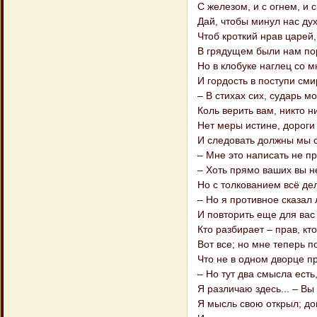
С железом, и с огнем, и 
Дай, чтобы минул нас ду
Чтоб кроткий нрав царей
В грядущем были нам пор
Но в клобуке наглец со м
И гордость в поступи см
– В стихах сих, сударь мо
Коль верить вам, никто ни
Нет меры истине, дороги
И следовать должны мы с
– Мне это написать не пр
– Хоть прямо ваших вы н
Но с толкованием всё д
– Но я противное сказал
И повторить еще для вас
Кто разбирает – прав, кто
Вот все; но мне теперь п
Что не в одном дворце п
– Но тут два смысла есть,
Я различаю здесь... – Вы
Я мысль свою открыл; до