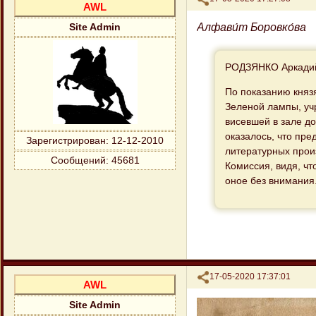
AWL
Алфави́т Боровко́ва
Site Admin
РОДЗЯНКО Аркадий
По показанию княз
Зеленой лампы, уч
висевшей в зале д
оказалось, что пр
Зарегистрирован
: 12-12-2010
литературных прои
Сообщений:
45681
Комиссия, видя, чт
оное без внимания
Поделиться
17-05-2020 17:37:01
AWL
Site Admin