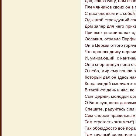
Дав, слава Богу, нам сво
Племянников своих он в г
С наследством и с собой
Одышкой страждущий сос
Дом запер для него прик
При всех достоинствах о
Ославил, отравил Перфил
Он в Церкви оттого горяч
Что проповеднику перечи
И, умирающий, с наитие
Он в спор втянул попа с
О небо, мир ему пошли в
Который дал он здесь на
Когда злодей смолчал хо
В такой-то день и час, в
Сын Церкви, молодой оре
О Бога сущности доказыва
Спешите, радуйтесь сим
Сим спором правильным,
Там строгость энтимем*)
Так обоюдоостр всё пора
Там трудный силлогизм с