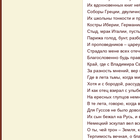
Их вдохновенных книг не
Соборы Греции, двулично
Их школьны тонкости и п
Костры Иберии, Германи
Стыд, мрак Италии, пусты
Парижа голод, бунт, разб
И проповедников – царе
Страдало мене всех отеч
Благословенно будь прав
Край, где с Владимира 
За разность мнений, вер 
Где в лета тьмы, когда м
Хотя и с бородой, рассуд
И как отец взирал с улы
На ересных глупцов немн
В те лета, говорю, когда 
Для Гуссов не было дово
Их сын бежал на Русь, и 
Немецкий эскулап вел вс
О ты, чей трон – Земля, 
Терпимость вечная, о бла