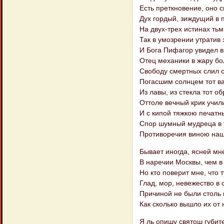
Есть преткновение, оно с
Дух гордый, зиждущий в 
На двух-трех истинах ть
Так в умозрении утратив
И Бога Пифагор увидел в
Отец механики в жару бо
Свободу смертных слил с
Погасшим солнцем тот в
Из лавы, из стекла тот об
Оттоле вечный крик учи
И с кипой тяжкою печатн
Спор шумный мудреца в 
Противоречия виною наш
Бывает иногда, ясней мн
В наречии Москвы, чем в
Но кто поверит мне, что т
Глад, мор, невежество в 
Причиной не были столь 
Как сколько вышло их от
Я ль опишу святош губит