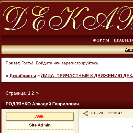
ФОРУМ
ПРАВИЛ
Акт
Привет, Гость!
Войдите
или
зарегистрируйтесь
.
»
Декабристы
»
ЛИЦА, ПРИЧАСТНЫЕ К ДВИЖЕНИЮ ДЕ
Страница:
1
2
»
РОДЗЯНКО Аркадий Гаврилович.
Поделиться
11-10-2011 22:38:47
AWL
Site Admin