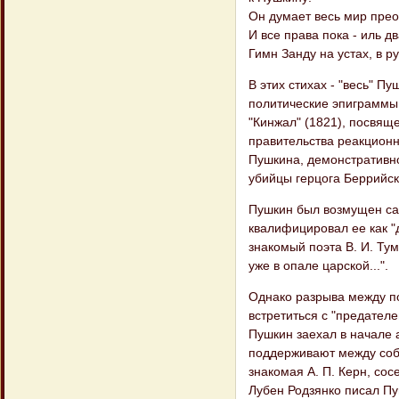
Он думает весь мир прео
И все права пока - иль д
Гимн Занду на устах, в ру
В этих стихах - "весь" П
политические эпиграммы 
"Кинжал" (1821), посвяще
правительства реакционн
Пушкина, демонстративно
убийцы герцога Беррийск
Пушкин был возмущен сат
квалифицировал ее как "
знакомый поэта В. И. Ту
уже в опале царской...".
Однако разрыва между п
встретиться с "предателе
Пушкин заехал в начале 
поддерживают между соб
знакомая А. П. Керн, сос
Лубен Родзянко писал Пу