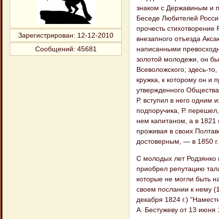
знаком с Державиным и п
Беседе Любителей Российс
прочесть стихотворение Р
Зарегистрирован
: 12-12-2010
внезапного отъезда Аксак
написанными превосходно
Сообщений:
45681
золотой молодежи, он бы
Всеволожского; здесь-то
кружка, к которому он и 
утвержденного Общества
Р. вступил в него одним 
подпоручика, Р. перешел,
нем капитаном, а в 1821 
проживая в своих Полтав
достоверным, — в 1850 г.
С молодых лет Родзянко 
приобрел репутацию тала
которые не могли быть н
своем послании к нему (1
декабря 1824 г.) "Намест
А. Бестужеву от 13 июня 