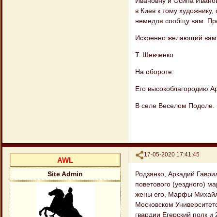
Ивановну и Осипа Иванови
в Киев к тому художнику,
немедля сообщу вам. Пр
Искренно желающий вам 
Т. Шевченко
На обороте:
Его высокоблагородию А
В селе Веселом Подоле.
Поделиться
17-05-2020 17:41:45
AWL
Родзянко, Аркадий Гаври
Site Admin
поветового (уездного) м
жены его, Марфы Михайл
Московском Университетс
гвардии Егерский полк и 