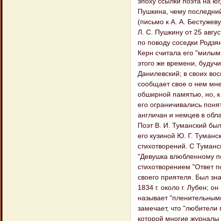
эпоху ссылки поэта на юг
Пушкина, чему последний
(письмо к А. А. Бестужеву
Л. С. Пушкину от 25 авгу
по поводу соседки Родзян
Керн считала его "милы
этого же времени, будуч
Данилевский; в своих во
сообщает свое о нем мне
обширной памятью, но, к
его ограничивались поня
англичан и немцев в обла
Поэт В. И. Туманский бы
его кузиной Ю. Г. Туманс
стихотворений. С Туманс
"Девушка влюбленному поэ
стихотворением "Ответ п
своего приятеля. Был зна
1834 г. около г. Лубен; 
называет "пленительными
замечает, что "любители
которой многие журналы 