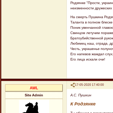
Родзянке "Прости, украи
неизменности дружеских 
На смерть Пушкина Родзя
Таланта в полном блеске
Поник увенчанной главою
Свинцом летучим пораж
Братоубийственной рукою
Любимец наш, отрада, др
Честь, украшенье полуноч
Его напевов жаждал слух
Его лица искали очи!
Поделиться
17-05-2020 17:40:00
AWL
А.С. Пушкин
Site Admin
К Родзянке
Ты обещал о романтизме