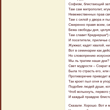
Софизм, блистающий зат
Там сам митрополит, игу
Невежественных прав св
Там с силой у двора и п
Смиренно правя всем, си
Бежа свободы дня, целуя 
Там славит Криднерша*) 
И посетители, приличье 
Жужжат, кадят хвалой, ни
Вот в семинарии как дейс
Но словопрению искусном
Мы ль тратим наши дни? 
Свет мудрости – Сократ 
Была то страсть его, или
Противоречие приводит в
Так кроет пыл огня в упо
Подобие людей души, ко
Чтоб вспыхнуть, первого 
И каждый правдою блиста
Сказали. Хорошо. Вот и 