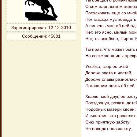
О сем парнасском афеиз
Потолковать еще со мной
Полтавских муз поведать
А пишешь мне об ней о
Зарегистрирован
: 12-12-2010
Нет, это ясно, милый мой
Сообщений:
45681
Нет, ты влюблен, Пирон 
Ты прав: что может быть
На свете женщины прекр
Улыбка, взор ее очей
Дороже злата и честей,
Дороже славы разногла
Поговорим опять об ней.
Хвалю, мой друг, ее охоту
Поотдохнув, рожать дете
Подобных матери своей;
И счастлив, кто разделит 
Сию приятную заботу:
Не наведет она зевоту,