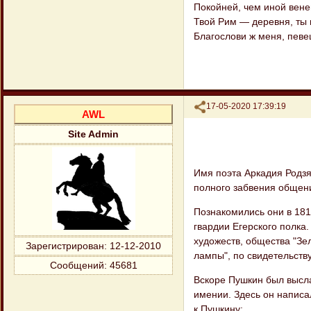
Покойней, чем иной вене
Твой Рим — деревня, ты 
Благослови ж меня, певе
Поделиться
17-05-2020 17:39:19
AWL
Site Admin
Имя поэта Аркадия Родзя
полного забвения общени
Познакомились они в 181
гвардии Егерского полка
художеств, общества "Зе
Зарегистрирован
: 12-12-2010
лампы", по свидетельству
Сообщений:
45681
Вскоре Пушкин был высла
имении. Здесь он написа
к Пушкину: