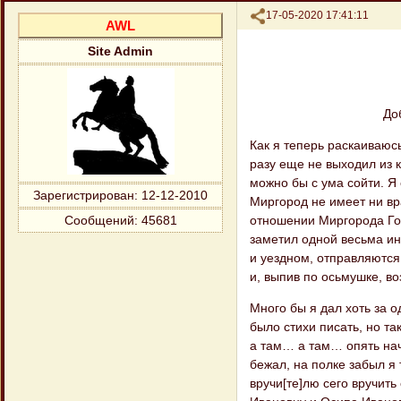
Поделиться
17-05-2020 17:41:11
AWL
Site Admin
До
Как я теперь раскаиваюсь
разу еще не выходил из к
можно бы с ума сойти. Я 
Зарегистрирован
: 12-12-2010
Миргород не имеет ни вра
отношении Миргорода Гог
Сообщений:
45681
заметил одной весьма ин
и уездном, отправляются
и, выпив по осьмушке, в
Много бы я дал хоть за о
было стихи писать, но та
а там… а там… опять нач
бежал, на полке забыл я 
вручи[те]лю сего вручить