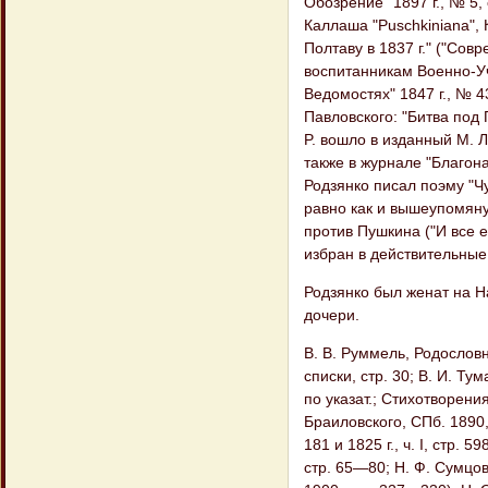
Обозрение" 1897 г., № 5,
Каллаша "Puschkiniana", 
Полтаву в 1837 г." ("Совр
воспитанникам Военно-Уче
Ведомостях" 1847 г., № 4
Павловского: "Битва под 
P. вошло в изданный М. 
также в журнале "Благон
Родзянко писал поэму "Чу
равно как и вышеупомяну
против Пушкина ("И все е
избран в действительные
Родзянко был женат на Н
дочери.
В. В. Руммель, Родословны
списки, стр. 30; В. И. Ту
по указат.; Стихотворения 
Браиловского, СПб. 1890, с
181 и 1825 г., ч. І, стр.
стр. 65—80; Н. Ф. Сумцов