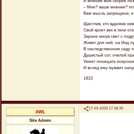
И мнение мое скорее поз
– Мне? ваше мнение? кто
Вам мысль запрещена; я 
Щастлив, кто вдалеке нев
Свой кроет век в тени от
Заране кинув свет с подр
Живет для ней, на Инд п
В наследственном саду т
Душистый сот, пчелой п
Умеет похищать искусною
И вслед ему жужжит напр
1822
Поделиться
17-05-2020 17:38:35
AWL
Site Admin