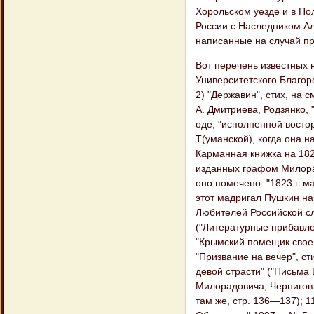
Хорольском уезде и в По
России с Наследником Ал
написанные на случай пр
Вот перечень известных 
Университетского Благоро
2) "Державин", стих, на 
A. Дмитриева, Родзянко,
оде, "исполненной восторг
Т(уманской), когда она 
Карманная книжка на 1824
изданных графом Милорадо
оно помечено: "1823 г. ма
этот мадригал Пушкин наз
Любителей Российской слов
("Литературные прибавлен
"Крымский помещик своему 
"Призвание на вечер", сти
девой страсти" ("Письма 
Милорадовича, Чернигов. 
там же, стр. 136—137); 1