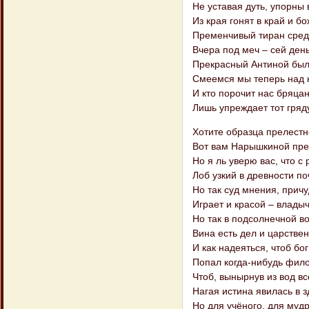
Не уставая дуть, упорны
Из края гонят в край и бо
Пременчивый тиран сред
Вчера под меч – сей день
Прекрасный Антиной был 
Смеемся мы теперь над 
И кто порочит нас бряца
Лишь упреждает тот гряд
Хотите образца прелестн
Вот вам Нарышкиной пре
Но я ль уверю вас, что 
Лоб узкий в древности п
Но так суд мнения, причу
Играет и красой – влады
Но так в подсолнечной во
Вина есть дел и царстве
И как надеяться, чтоб бо
Попал когда-нибудь фил
Чтоб, вынырнув из вод вс
Нагая истина явилась в 
Но для учёного, для мудр