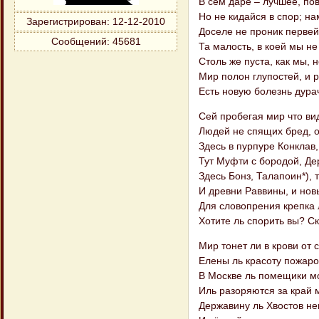
В сем даре – лучшее, по
Но не кидайся в спор; н
Зарегистрирован
: 12-12-2010
Доселе не проник первей
Сообщений:
45681
Та малость, в коей мы н
Столь же пуста, как мы, н
Мир полон глупостей, и р
Есть новую болезнь дурач
Сей пробегая мир что в
Людей не спящих бред, о
Здесь в пурпуре Конклав
Тут Муфти с бородой, Де
Здесь Бонз, Талапоин*), 
И древни Раввины, и нов
Для словопрения крепка 
Хотите ль спорить вы? Ск
Мир тонет ли в крови от 
Елены ль красоту пожаро
В Москве ль помещики мо
Иль разоряются за край 
Державину ль Хвостов не