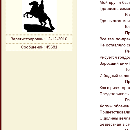
Мой друг, я был опят
Где жизнь-изменниц
В очаровател
Где пылкая мечта г
Как любовалс
Прелестной д
Всё там по-прежнем
Зарегистрирован
: 12-12-2010
Не оставляло сень 
Сообщений:
45681
Река, зерцал
Рисуется грядой ка
Заросший дикий сад
Тобой насеян
И бедный селянин в
При милом и
Как в ризе торжества
Представились очам
Роскошной о
Холмы облечены в б
Приветствовали мне
С долины веяла спо
Безвестная в стенах