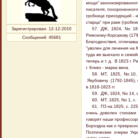
мощи" канонизированног
писателя, похороненного
гробнице приседящий - и
старца" при раке (гробни
57. ДЖ, 1824, No 18, с
Зарегистрирован
: 12-12-2010
Римскому-Корсакову (179
Сообщений:
45681
Благоденствия, отличавш
"уволен для лечения на 
туда же выехало и семейс
теперь и т. д. В 1823 г.
г. Клико - марка вина.
58. МТ, 1825, No 10, с.
Якубовичу (1792-1845), 
в 1818-1823 гг.
59. ДЖ, 1824, No 14, с.
60. МТ, 1825, No 1, с. 49
61. ПЗ на 1825, с. 225. 
очень доволен стихами Н
говорят наши профессоры" 
Бороздна как о прекрасн
Поэтические очерки Укра