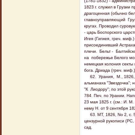
(1781-1832) - администра
1823 г. служил в Грузии 
драгоценная (обычно бел
главноуправляющий Груз
кругах. Проводил суровую
- царь Боспорского царс
Игея (Гигиея, греч. миф.)
присоединивший Астрахань
плечи. Бельт - Балтийс
на побережье Белого мор
немецкая колония секты г
бога. Дриада (греч. миф.
62. Урания, М., 1826, с
альманаха "Звездочка"; 
"К Лиодору"; по этой руко
784. Печ. по Урании. Нап
23 мая 1825 г. (см.: И. М.
нему Н. от 9 сентября 182
63. МТ, 1826, No 2, с. 
цензурной рукописи (PC, 1
сад.