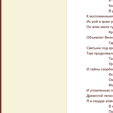
И туск унылы
Как сумрак ле
В душе задумч
К воспоминаниям не
Их рой в краю родн
Он влек меня туда, 
Крестов могил
Объемлет Вечного а
Где нам оста
Святыни под крыло
Там продолжалася б
Там ждал от м
Урока ждал в
И тайны скорбные д
Искал бессмер
Окрест ничем
Магическая
И утомленная прир
Дремотой легкою, пр
Я в сердце ровное в
В нем страсти
Пожали нежны