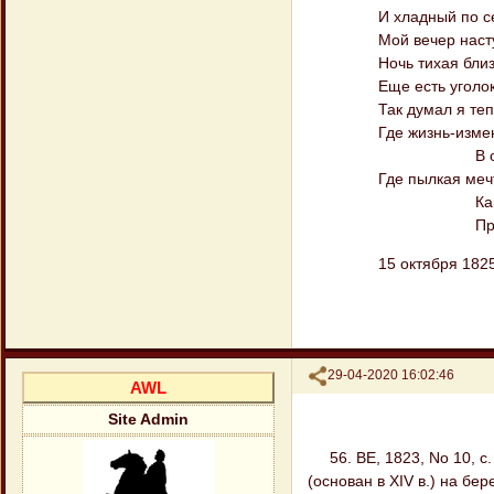
И хладный по себе 
Мой вечер наступил 
Ночь тихая близка, -
Еще есть уголок для
Так думал я теперь 
Где жизнь-изменниц
В очаровател
Где пылкая мечта г
Как любовалс
Прелестной д
15 октября 182
Поделиться
29-04-2020 16:02:46
AWL
Site Admin
56. BE, 1823, No 10, с.
(основан в XIV в.) на бе