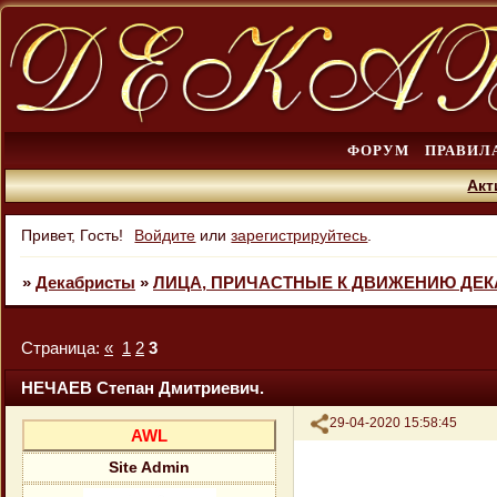
ФОРУМ
ПРАВИЛ
Акт
Привет, Гость!
Войдите
или
зарегистрируйтесь
.
»
Декабристы
»
ЛИЦА, ПРИЧАСТНЫЕ К ДВИЖЕНИЮ ДЕ
Страница:
«
1
2
3
НЕЧАЕВ Степан Дмитриевич.
Поделиться
29-04-2020 15:58:45
AWL
Site Admin