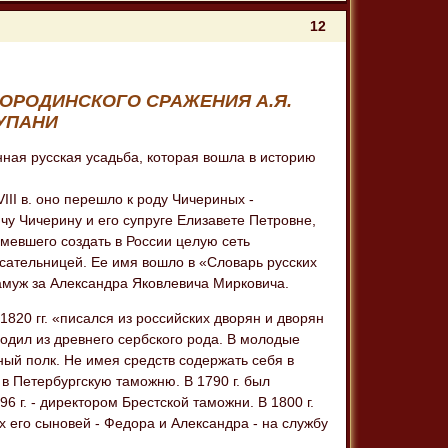
12
ОРОДИНСКОГО СРАЖЕНИЯ А.Я.
УПАНИ
ная русская усадьба, которая вошла в историю
II в. оно перешло к роду Чичериных -
у Чичерину и его супруге Елизавете Петровне,
мевшего создать в России целую сеть
сательницей. Ее имя вошло в «Словарь русских
замуж за Александра Яковлевича Мирковича.
820 гг. «писался из российских дворян и дворян
ходил из древнего сербского рода. В молодые
нный полк. Не имея средств содержать себя в
в Петербургскую таможню. В 1790 г. был
 г. - директором Брестской таможни. В 1800 г.
х его сыновей - Федора и Александра - на службу