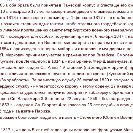
05 г. оба брата были приняты в Пажеский корпус и блестяще его о
10 г. в возрасте 17 лет, из камер-пажей двора его императорского
рта 1813 г. произведен в ротмистры, 1 февраля 1817 г. - в штабс-ро
л назначен старшим адъютантом штаба отдельного гвардейского корп
о личному приглашению санкт-петербургского военного генерал-гу
43 г. офицером для особых поручений при нем. 6 ноября 1847 г. 
тского департамента Военного министерства с правом голоса и ос
1854 г. произведен в генерал-майоры и отставлен с мундиром и пе
А.Я. Миркович принимал участие в сражениях при Витебске, Смоленс
Кульме, под Лейпцигом; в 1814 г. - при Бриене, Фер-Шампенуазе, п
м сражении -орден Св. Анны 4-й степени (на холодном оружии), п
нак отличия королевского прусского железного креста (Кульмский 
За храбрость». За ревностную службу 26 октября 1820 г. получил ор
ердную службу - императорскую корону к этому ордену. 27 января 1
цесаревича удостоился получить рескрипт и табакерку с бриллиант
орден Св. Владимира 3-й степени. 22 августа 1849 г. был награжде
1853 г. - орденом Св. Георгия 4-го класса за 25 лет службы в офиц
 года и за взятие Парижа.
 награжден бронзовой медалью в память «Столетнего Юбилея Военн
 1817 г., «в день 5-летней годовщины оставления французами Мос