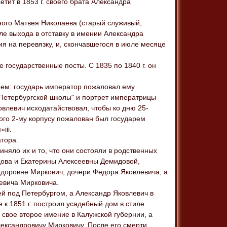
етит в 1853 г. своего брата Александра
нного Матвея Николаева (старый служивый,
сле выхода в отставку в имении Александра
я на перевязку, и, скончавшегося в июле месяце
государственные посты. С 1835 по 1840 г. он
ием: государь император пожаловал ему
-Петербургской школы" и портрет императрицы
овлевич исходатайствовал, чтобы ко дню 25-
го 2-му корпусу пожалован был государем
iii.
атора.
няло их и то, что они состояли в родственных
дова и Екатерины Алексеевны Демидовой,
доровне Миркович, дочери Федора Яковлевича, а
евича Мирковича.
й под Петербургом, а Александр Яковлевич в
е к 1851 г. построил усадебный дом в стиле
 свое второе имение в Калужской губернии, а
ександровичу Мирковичу. После его смерти