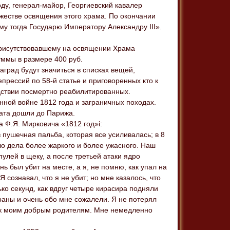
оду, генерал-майор, Георгиевский кавалер
жестве освящения этого храма. По окончании
у тогда Государю Императору Александру III».
 присутствовавшему на освящении Храма
уммы в размере 400 руб.
аград будут значиться в списках вещей,
прессий по 58-й статье и приговоренных кто к
дствии посмертно реабилитированных.
нной войне 1812 года и заграничных походах.
ата дошли до Парижа.
 Ф.Я. Мирковича «1812 год»i:
в пушечная пальба, которая все усиливалась; в 8
ло дела более жаркого и более ужасного. Наш
пулей в щеку, а после третьей атаки ядро
ь был убит на месте, а я, не помню, как упал на
Я сознавал, что я не убит; но мне казалось, что
ко секунд, как вдруг четыре кирасира подняли
 раны и очень обо мне сожалели. Я не потерял
и к моим добрым родителям. Мне немедленно