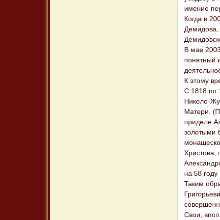
имение пе
Когда в 20
Демидова, 
Демидовск
В мае 200
понятный 
деятельнос
К этому вр
С 1818 по 
Николо-Жуп
Матери. (П
приделе А
золотыми 
монашеском
Христова, 
Александр
на 58 году
Таким обра
Григорьеви
совершенн
Свои, впо