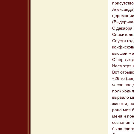
присутство
Александр
церемонии
(Выдержка 
С декабря
Спасителя
Спустя год
конфискова
высшей ме
С первых д
Несмотря 
Вот отрыво
«26-го (ав
часов нас 
полк ходил
вырвало мн
живот и, п
рана моя б
меня и пон
сознания,
была сдела