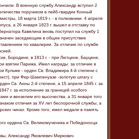
кончили. В военную службу Александр вступил 2
 величества поручиком в лейб-гвардии Конный
тмистры, 18 марта 1819 г. - в полковники. 4 апреля
уса, а 26 января 1823 г. вышел в отставку по
бернатора Кавелина вновь поступил на службу 1
назначен заседающим в общее присутствие
тавлением по кавалерии. За отличие по службе
нсией.
ке, Бородине; в 1813 г. - при Лютцене, Бауцене,
ри взятии Парижа. Имел награды: за отличие в
ри Кульме - орден Св. Владимира 4-й степени с
крест), при Фер-Шампенуазе -золотую шпагу с
ден Св. Анны 2-й степени, а 15 апреля 1845 г. за
847 г. за исполнение за границей особого
ами и вензелем его высочества, а 31 января того
н знаком отличия за XV лет беспорочной службы, а
ерских чинах. Кроме того, имел медали в память
ого ордена Св. Великомученика и Победоносца
квы, Александр Яковлевич Миркович