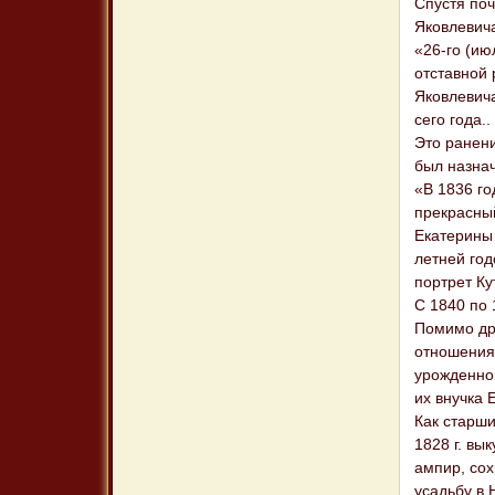
Спустя поч
Яковлевича
«26-го (ию
отставной 
Яковлевича
сего года.. 
Это ранен
был назнач
«В 1836 г
прекрасный
Екатерины 
летней го
портрет Ку
С 1840 по 
Помимо дру
отношения
урожденно
их внучка
Как старш
1828 г. вы
ампир, сох
усадьбу в