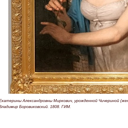
катерины Александровны Миркович, урожденной Чичериной (жен
Владимир Боровиковский. 1808. ГИМ.