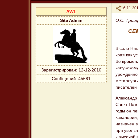
Поделиться
16-11-201
AWL
О.С. Трои
Site Admin
СЕ
В селе Ник
края как у
Во времена
калужском
Зарегистрирован
: 12-12-2010
урожденно
Сообщений:
45681
металлург
писателей 
Александр 
Санкт-Пете
годы он пе
кавалерии
назначен в
при увольн
к высочай