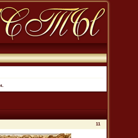
ч.
11