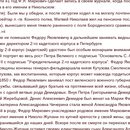
ти 41 год Ф.Я. Миркович сделает запись в своем журнале, когда пос
 в его имении в Никольском:
ля). Были мы у обедни, и после литургии ходил я на могилу почте
рейтар л.-гв. Конного полка, Матвей Николаев жил на пенсионе по
), вынесшего меня тяжело раненного с поля Бородинского сражени
.»ii
ие не помешало Федору Яковлевичу в дальнейшем занимать видные 
ен директором 2-го кадетского корпуса в Петербурге.
оду 2-й корпус (кадетский) удостоен был особым монаршим вниман
 портрет во весь рост Петра Великого с подписью "Основатель С.
II с подписью "Учредительнице 2-го кадетского корпуса". Федор Як
довщины кончины генерал-фельдмаршала князя Кутузова Смоленско
тузова, как воспитанника, которым корпус может навсегда гордиться»
1850 г. Федор Яковлевич занимал пост виленского военного губерн
жбы, связывавшей двух братьев на протяжении всей жизни, объеди
х с одной ветвью рода Демидовых. Внук Петра Григорьевича Деми
й Жеребцовой, Денис Алексеевич Демидов был женат на Марии Фе
 Екатерина Александровна Чичерина стала женой Александра Яковл
ий в роду, Федор Миркович унаследовал родовое имение Мирковиче
купил имение в Николо-Жупани по купчей крепости у своей жены, гд
ранившийся до наших дней. Вскоре после ее смерти он переехал в
 Николо-Жупани оставил своему единственному сыну Александру Ал