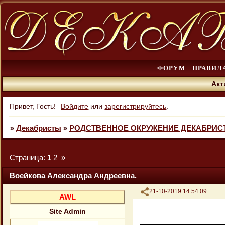
ФОРУМ
ПРАВИЛ
Акт
Привет, Гость!
Войдите
или
зарегистрируйтесь
.
»
Декабристы
»
РОДСТВЕННОЕ ОКРУЖЕНИЕ ДЕКАБРИС
Страница:
1
2
»
Воейкова Александра Андреевна.
Поделиться
21-10-2019 14:54:09
AWL
Site Admin