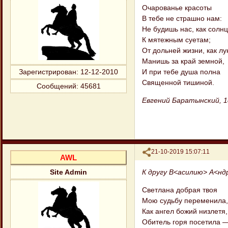
Очарованье красоты
В тебе не страшно нам:
Не будишь нас, как солнц
К мятежным суетам;
От дольней жизни, как лу
Манишь за край земной,
И при тебе душа полна
Зарегистрирован
: 12-12-2010
Священной тишиной.
Сообщений:
45681
Евгений Баратынский, 1
Поделиться
21-10-2019 15:07:11
AWL
К другу В<асилию> А<нд
Site Admin
Светлана добрая твоя
Мою судьбу переменила,
Как ангел божий низлетя,
Обитель горя посетила 