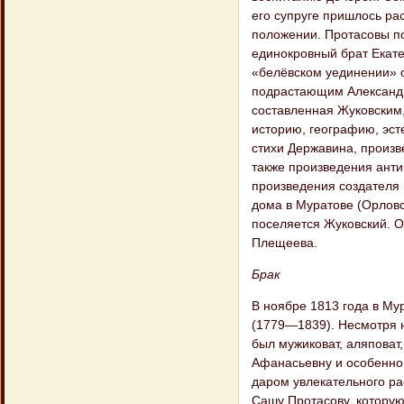
его супруге пришлось ра
положении. Протасовы по
единокровный брат Екате
«белёвском уединении» он
подрастающим Александр
составленная Жуковским,
историю, географию, эст
стихи Державина, произв
также произведения анти
произведения создателя 
дома в Муратове (Орловс
поселяется Жуковский. О
Плещеева.
Брак
В ноябре 1813 года в Му
(1779—1839). Несмотря н
был мужиковат, аляповат
Афанасьевну и особенно 
даром увлекательного р
Сашу Протасову, которую