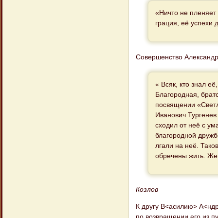
«Ничто не пленяет 
грация, её успехи
Совершенство Александры
« Всяк, кто знал её
Благородная, брат
посвящении «Светл
Иванович Тургенев
сходил от неё с ум
благородной дружбо
лгали на неё. Тако
обречены жить. Жен
Козлов
К другу В<асилию> А<нд
по возвращении его из п