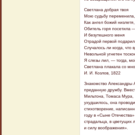
Светлана добрая твоя
Мою судьбу переменила,
Как ангел божий низлетя,
Обитель горя посетила 
И безутешного меня
Отрадой первой подарил
Случалось ли когда, что в
Невольной угнетен тоско
Я слезы лил, — тогда, мой
Светлана плакала со мн
И. И. Козлов, 1822
Знакомство Александры А
преданную дружбу. Вмест
Мильтона, Томаса Мура, 
ухудшилось, она проводи
стихотворение, написан
году в «Сыне Отечества»
страдальца, в цветущих 
и силу воображения».