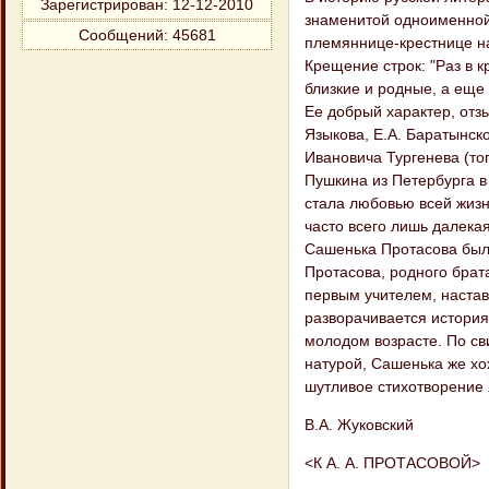
Зарегистрирован
: 12-12-2010
знаменитой одноименной
Сообщений:
45681
племяннице-крестнице на
Крещение строк: "Раз в к
близкие и родные, а еще
Ее добрый характер, отз
Языкова, Е.А. Баратынско
Ивановича Тургенева (то
Пушкина из Петербурга в
стала любовью всей жизни
часто всего лишь далекая
Сашенька Протасова была
Протасова, родного брат
первым учителем, настав
разворачивается история
молодом возрасте. По с
натурой, Сашенька же хо
шутливое стихотворение 
В.А. Жуковский
<К А. А. ПРОТАСОВОЙ>