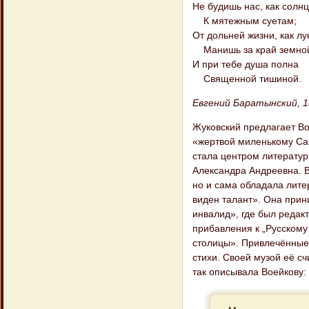
Не будишь нас, как солнц
К мятежным суетам;
От дольней жизни, как лу
Манишь за край земно
И при тебе душа полна
Священной тишиной.
Евгений Баратынский, 1
Жуковский предлагает Во
«жертвой миленькому Са
стала центром литератур
Александра Андреевна. В
но и сама обладала лите
виден талант». Она прини
инвалид», где был редак
прибавления к „Русскому
столицы». Привлечённые
стихи. Своей музой её сч
так описывала Воейкову: