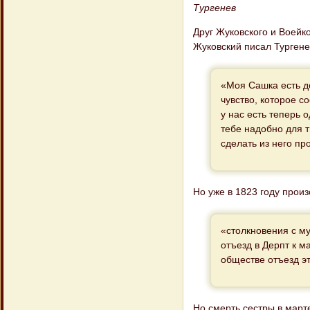
Тургенев
Друг Жуковского и Воейк
Жуковский писал Тургене
«Моя Сашка есть д
чувство, которое с
у нас есть теперь 
тебе надобно для т
сделать из него пр
Но уже в 1823 году прои
«столкновения с м
отъезд в Дерпт к м
обществе отъезд эт
Но смерть сестры в марте