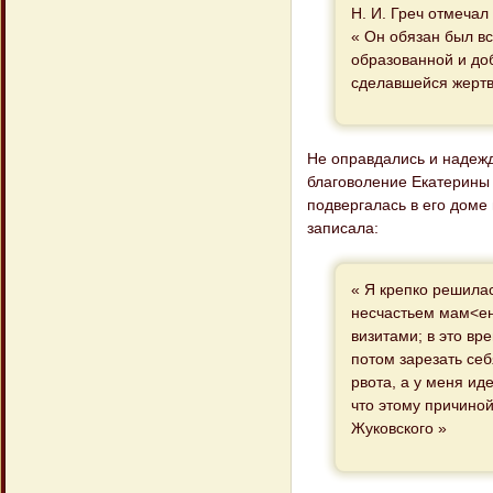
Н. И. Греч отмечал
« Он обязан был в
образованной и до
сделавшейся жертво
Не оправдались и надежд
благоволение Екатерины 
подвергалась в его доме
записала:
« Я крепко решилас
несчастьем мам<ен
визитами; в это в
потом зарезать се
рвота, а у меня ид
что этому причиной
Жуковского »