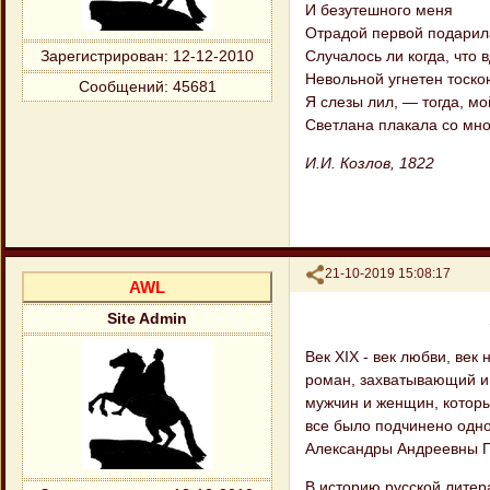
И безутешного меня
Отрадой первой подарил
Случалось ли когда, что в
Зарегистрирован
: 12-12-2010
Невольной угнетен тоско
Сообщений:
45681
Я слезы лил, — тогда, мой
Светлана плакала со мн
И.И. Козлов, 1822
Поделиться
21-10-2019 15:08:17
AWL
Site Admin
Век XIX - век любви, век
роман, захватывающий и 
мужчин и женщин, которы
все было подчинено одно
Александры Андреевны Пр
В историю русской литер