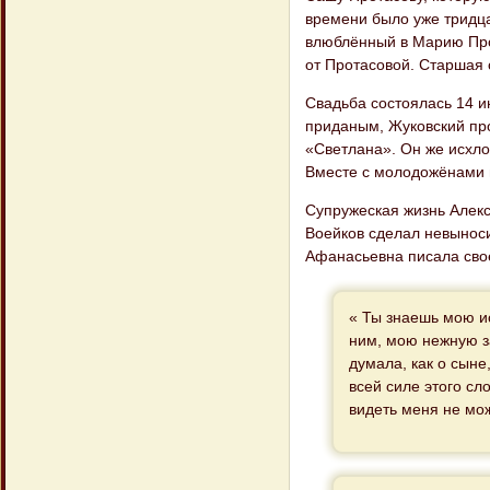
времени было уже тридца
влюблённый в Марию Про
от Протасовой. Старшая 
Свадьба состоялась 14 и
приданым, Жуковский пр
«Светлана». Он же исхло
Вместе с молодожёнами 
Супружеская жизнь Алекс
Воейков сделал невыноси
Афанасьевна писала свое
« Ты знаешь мою и
ним, мою нежную за
думала, как о сыне
всей силе этого сло
видеть меня не мож