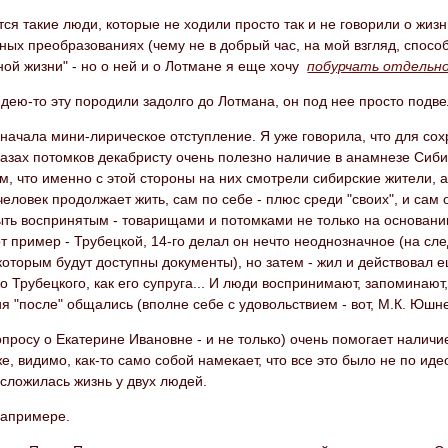
ся такие люди, которые не ходили просто так и не говорили о жизн
ых преобразованиях (чему не в добрый час, на мой взгляд, способ
ой жизни" - но о ней и о Лотмане я еще хочу
побурчать отдельн
дею-то эту породили задолго до Лотмана, он под нее просто подве
начала мини-лирическое отступление. Я уже говорила, что для сох
лазах потомков декабристу очень полезно наличие в анамнезе Сиби
ом, что именно с этой стороны на них смотрели сибирские жители,
 человек продолжает жить, сам по себе - плюс среди "своих", и сам 
ыть воспринятым - товарищами и потомками не только на основании
от пример - Трубецкой, 14-го делал он нечто неоднозначное (на сле
которым будут доступны документы), но затем - жил и действовал 
о Трубецкого, как его супруга... И люди воспринимают, запоминают
я "после" общались (вполне себе с удовольствием - вот, М.К. Юшнев
опросу о Екатерине Ивановне - и не только) очень помогает наличи
е, видимо, как-то само собой намекает, что все это было не по ид
сложилась жизнь у двух людей.
 напримере.