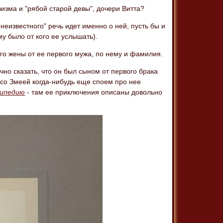
визма и "рябой старой девы", дочери Витта?
неизвестного" речь идет именно о ней, пусть бы и
му было от кого ее услышать).
его жены от ее первого мужа, по нему и фамилия.
чно сказать, что он был сыном от первого брака
ы со Змеей когда-нибудь еще споем про нее
кипедию
- там ее приключения описаны довольно