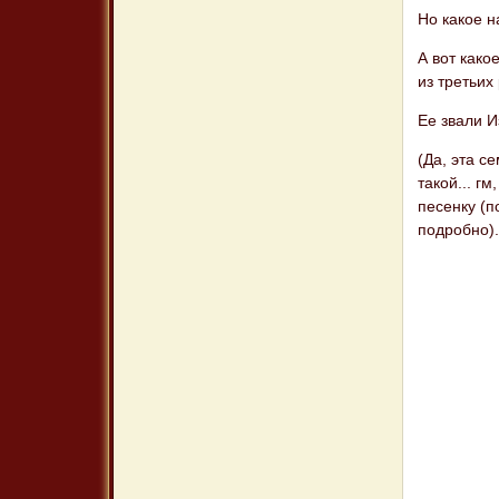
Но какое н
А вот како
из третьих
Ее звали И
(Да, эта с
такой... г
песенку (п
подробно)