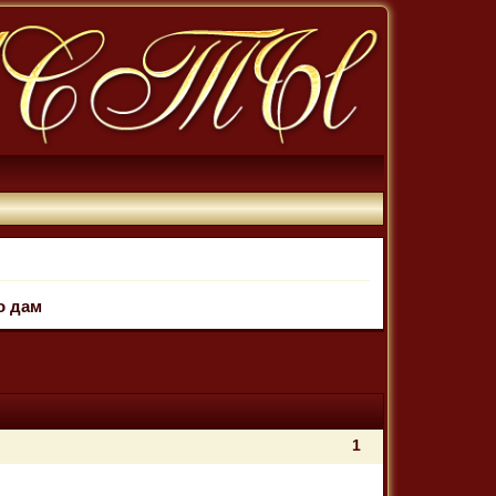
о дам
1