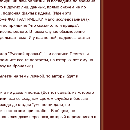
ибири, ни личной жизни. И последние по времени
го и других лиц, данных, прямо скажем не по
, подгоняя факты к идеям. (Идеи эти
а, тоже ФАНТАСТИЧЕСКИ мало исследованная (к
по принципе "что сказано, то и правда".
отивоположного. В таком случае обыкновенно
тдельная тема. И у нас по ней, надеюсь, статья
тор "Русской правды", "...и сложили Пестель и
вспомните все те портреты, на которых лет ему на
азу на броневик.)
ылезти на темы личной, то авторы бдят и
и и не давали полка. (Вот тот самый, из которого
тники, все со сходным сроком службы и боевым
оходя до стадии "уже почти дали, но
известно кем при штабе... В общем, не
о, нашелся даже персонаж, который переманивал к