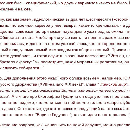
сонаж был... специфический, но других вариантов как-то не было
оселений на юге.
ку, как мы знаем, идеологическая выдра лет шестидесяти (которой
вать, что военная карьера у нее, выдры, какая-то хреноватая, - а 
щества, советская историческая наука давно уже предположила, что
Общества то есть. Чтобы при случае взять - и поднять разом все в
ея появилась, и давно - а потом уже забылось, что это предположени
нный факт, упоминаемый мимоходом как общеизвестный. Причем есл
к это декабрист - и готов служить в военных поселениях? Это он, н
бретало окраску: "вы посмотрите, какой моральный релятивизм, о
 служить собирался..."
о. Для дополнения этого ужасТного облика возьмем, например, Ю.Л
усского дворянства (XVIII-начало XIX века)", глава "
Женский мир
"
Пестель решился использовать Витта: жениться на его дочери - 
 юга"
. А в книге про биографию Пушкина он еще уточняет про внеш
 понятно, видимо, что жениться на ней можно только в жанре глуб
а днях в Сети статью, где кто-то совсем следующий на это ссылается
 на это намекал в "Борисе Годунове", так что идея не потерялась...
яснение вопроса, как, женившись на некой девушке, можно унаслед