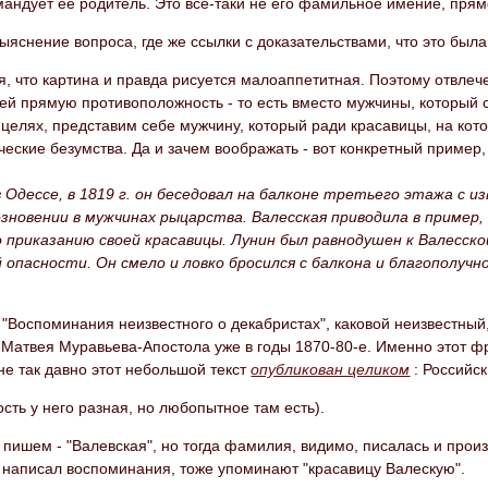
андует ее родитель. Это все-таки не его фамильное имение, прям
 выяснение вопроса, где же ссылки с доказательствами, что это была
, что картина и правда рисуется малоаппетитная. Поэтому отвлеч
ей прямую противоположность - то есть вместо мужчины, который 
целях, представим себе мужчину, который ради красавицы, на кот
ческие безумства. Да и зачем воображать - вот конкретный пример,
 Одессе, в 1819 г. он беседовал на балконе третьего этажа с и
езновении в мужчинах рыцарства. Валесская приводила в пример, 
о приказанию своей красавицы. Лунин был равнодушен к Валесск
 опасности. Он смело и ловко бросился с балкона и благополучн
 "Воспоминания неизвестного о декабристах", каковой неизвестный, 
 Матвея Муравьева-Апостола уже в годы 1870-80-е. Именно этот ф
 не так давно этот небольшой текст
опубликован целиком
: Российск
сть у него разная, но любопытное там есть).
пишем - "Валевская", но тогда фамилия, видимо, писалась и прои
 написал воспоминания, тоже упоминают "красавицу Валескую".