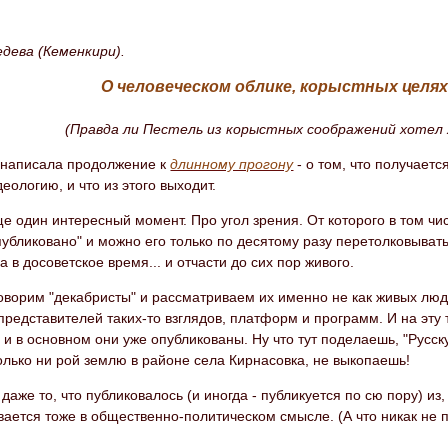
едева (Кеменкири).
О человеческом облике, корыстных целях 
(Правда ли Пестель из корыстных соображений хотел 
и написала продолжение к
длинному прогону
- о том, что получаетс
еологию, и что из этого выходит.
ще один интересный момент. Про угол зрения. От которого в том ч
публиковано" и можно его только по десятому разу перетолковывать
 а в досоветское время... и отчасти до сих пор живого.
оворим "декабристы" и рассматриваем их именно не как живых люд
представителей таких-то взглядов, платформ и программ. И на эту
 и в основном они уже опубликованы. Ну что тут поделаешь, "Русск
олько ни рой землю в районе села Кирнасовка, не выкопаешь!
 даже то, что публиковалось (и иногда - публикуется по сю пору) из
ается тоже в общественно-политическом смысле. (А что никак не пр