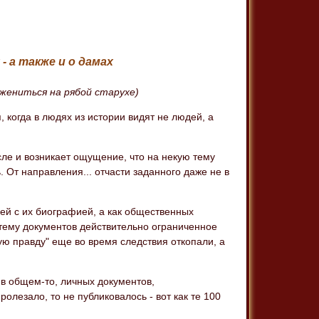
- а также и о дамах
жениться на рябой старухе)
я, когда в людях из истории видят не людей, а
исле и возникает ощущение, что на некую тему
. От направления... отчасти заданного даже не в
ей с их биографией, а как общественных
 тему документов действительно ограниченное
ую правду" еще во время следствия откопали, а
, в общем-то, личных документов,
олезало, то не публиковалось - вот как те 100