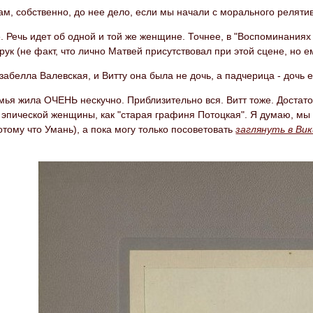
ам, собственно, до нее дело, если мы начали с морального реляти
е. Речь идет об одной и той же женщине. Точнее, в "Воспоминаниях 
 рук (не факт, что лично Матвей присутствовал при этой сцене, но е
забелла Валевская, и Витту она была не дочь, а падчерица - дочь 
емья жила ОЧЕНЬ нескучно. Приблизительно вся. Витт тоже. Достато
м, эпической женщины, как "старая графиня Потоцкая". Я думаю, м
отому что Умань), а пока могу только посоветовать
заглянуть в Ви
.