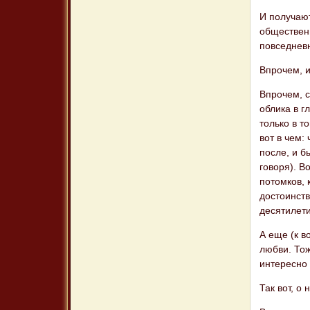
И получают
общественн
повседневн
Впрочем, и
Впрочем, с
облика в г
только в т
вот в чем:
после, и б
говоря). В
потомков, 
достоинств
десятилети
А еще (к в
любви. Тож
интересно 
Так вот, о