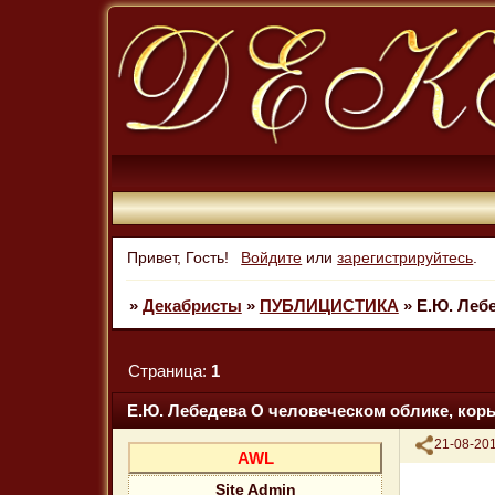
Привет, Гость!
Войдите
или
зарегистрируйтесь
.
»
Декабристы
»
ПУБЛИЦИСТИКА
»
Е.Ю. Леб
Страница:
1
Е.Ю. Лебедева О человеческом облике, коры
Поделиться
21-08-201
AWL
Site Admin