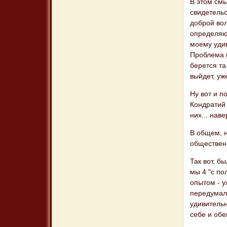
В этом см
свидетельс
доброй вол
определяют
моему удив
Проблема в
берется та
выйдет, уж
Ну вот и п
Кондратий 
них... нав
В общем, н
обществен
Так вот, б
мы 4 "с п
опытом - у
передумали
удивительн
себе и обе