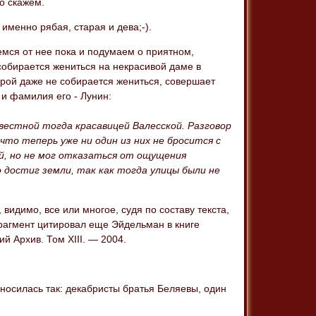
о скажем.
 именно рябая, старая и дева;-).
емся от нее пока и подумаем о приятном,
собирается жениться на некрасивой даме в
орой даже не собирается жениться, совершает
 и фамилия его - Лунин:
звестной тогда красавицей Валесской. Разговор
что теперь уже ни один из них не бросится с
ой, но не мог отказаться от ощущения
о достиг земли, так как тогда улицы были не
видимо, все или многое, судя по составу текста,
рагмент цитировал еще Эйдельман в книге
ий Архив. Том ХIII. — 2004.
зносилась так: декабристы братья Беляевы, один