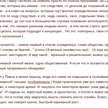
ысле Павлу Пестелю не повезло просто по полной программе: ни С
тва, которые мы имеем - это следствие, от доносов до показаний е
е - и в ответ на вопросы, которые гнут вполне определенные линии
ся по ходу следствия, и это, надо сказать, своя, отдельная тем
лению), до сих пор в большинстве случаев показания используются 
 том, что сказано разными людьми много - в том числе строго пр
 цитата, которая подходит к концепции... Но это, повторюсь, своя о
е написанная.)
олучается, - номер первый в списке осужденных, глава общества, ав
\ головы за братий..." (стихи 19-вечные неизвестно чьи)... (А еще 
ерное, шестьдесят. И вид такой... мрачный и решительный, можно ср
икакой личной жизни, одна общественная. А если что и пытается в
ную непременно обнаружат.
ыл у Павла в жизни период, когда его никак не повышали в полковник
оловиной" письма
опубликовали
.) Когда практически уже все сверс
же, и некоторое время. И тянулось это некоторое время, раза два д
". И сидишь ты, взрослый мужик, в адъютантах, а потом и вовсе не
о, что в голову ему закралась мысль сменить место службы. Благ
щал, как говорят нынче, быстрый карьерный рост...