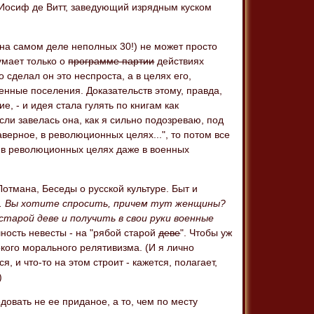
. Иосиф де Витт, заведующий изрядным куском
 на самом деле неполных 30!) не может просто
думает только о
программе партии
действиях
 сделал он это неспроста, а в целях его,
оенные поселения. Доказательств этому, правда,
е, - и идея стала гулять по книгам как
и завелась она, как я сильно подозреваю, под
аверное, в революционных целях...", то потом все
н в революционных целях даже в военных
отмана, Беседы о русской культуре. Быт и
... Вы хотите спросить, причем тут женщины?
старой деве и получить в свои руки военные
ность невесты - на "рябой старой
деве
". Чтобы уж
окого морального релятивизма. (И я лично
, и что-то на этом строит - кажется, полагает,
)
овать не ее приданое, а то, чем по месту