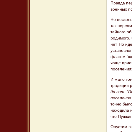
Правда пер
военных п
Но посколь
так пережи
тайного об
родимого. 
нет. Но ид
установле
флагом "ка
чаще прио
поселениях
И мало тог
традиции р
да вот: "
поселения
точно было
находила н
что Пушкин
Опустим вы