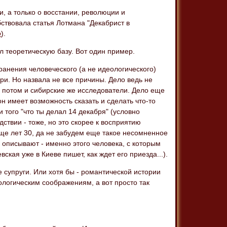
и, а только о восстании, революции и
ствовала статья Лотмана "Декабрист в
о
).
л теоретическую базу. Вот один пример.
ранения человеческого (а не идеологического)
ри. Но назвала не все причины. Дело ведь не
 а потом и сибирские же исследователи. Дело еще
он имеет возможность сказать и сделать что-то
 того "что ты делал 14 декабря" (условно
дствии - тоже, но это скорее к восприятию
еще лет 30, да не забудем еще такое несомненное
, описывают - именно этого человека, с которым
ская уже в Киеве пишет, как ждет его приезда...).
е супруги. Или хотя бы - романтической истории
еологическим соображениям, а вот просто так