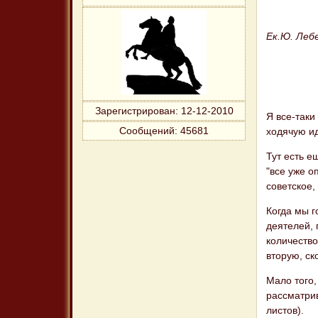
Ек.Ю. Леб
Зарегистрирован
: 12-12-2010
Я все-так
Сообщений:
45681
ходячую ид
Тут есть е
"все уже о
советское,
Когда мы г
деятелей, 
количество
вторую, ск
Мало того,
рассматрив
листов).