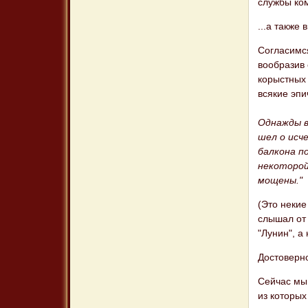
службы ком
...а также
Согласимся
вообразив 
корыстных 
всякие эпи
Однажды в
шел о исч
балкона п
некоторой
мощены."
(Это некие
слышал от
"Лунин", а
Достоверно
Сейчас мы 
из которых