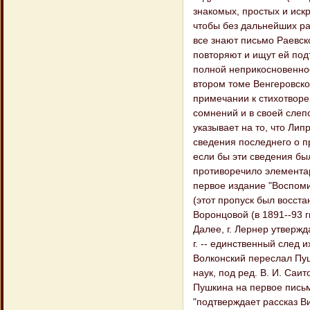
знакомых, простых и иск
чтобы без дальнейших ра
все знают письмо Раевско
повторяют и ищут ей под
полной неприкосновеннос
втором томе Венгеровско
примечании к стихотворе
сомнений и в своей слепо
указывает на то, что Ли
сведения последнего о п
если бы эти сведения бы
противоречило элементар
первое издание "Воспоми
(этот пропуск был восст
Воронцовой (в 1891--93 г
Далее, г. Лернер утвержд
г. -- единственный след 
Волконский переслал Пуш
наук, под ред. В. И. Саит
Пушкина на первое письмо
"подтверждает рассказ В