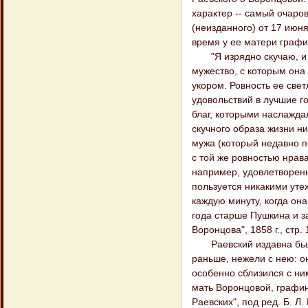
характер -- самый очаров
(неизданного) от 17 июня
время у ее матери графин
"Я изрядно скучаю, и м
мужество, с которым она
укором. Ровность ее све
удовольствий в лучшие го
благ, которыми наслажда
скучного образа жизни ни
мужа (который недавно п
с той же ровностью нрава
например, удовлетворенн
пользуется никакими уте
каждую минуту, когда она
года старше Пушкина и з
Воронцова", 1858 г., стр. 
Раевский издавна был бл
раньше, нежели с нею: о
особенно сблизился с ни
мать Воронцовой, графин
Раевских", под ред. Б. Л. 