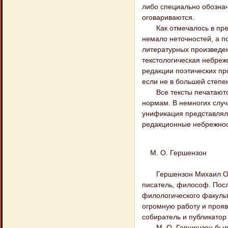
либо специально обознач
оговариваются.
Как отмечалось в преди
немало неточностей, а по
литературных произведени
текстологическая небреж
редакции поэтических пр
если не в большей степе
Все тексты печатаются
нормам. В немногих случ
унификация представляла
редакционные небрежност
М. О. Гершензон
Гершензон Михаил Осипо
писатель, философ. Посл
филологического факульт
огромную работу и прояв
собиратель и публикатор 
М. О. Гершензон был вд