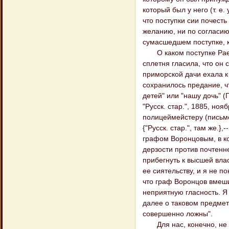
который был у него (т. е.
что поступки сии почесть 
желанию, ни по согласию
сумасшедшем поступке, к
О каком поступке Раевс
сплетня гласила, что он 
приморской дачи ехала к
сохранилось предание, что
детей" или "нашу дочь" (Пр
"Русск. стар.", 1885, нояб
полицеймейстеру (письме
{"Русск. стар.", там же.}
графом Воронцовым, в ко
дерзости против почтенне
прибегнуть к высшей влас
ее сиятельству, и я не п
что граф Воронцов вмеши
неприятную гласность. Я
далее о таковом предмете
совершенно ложны".
Для нас, конечно, не п