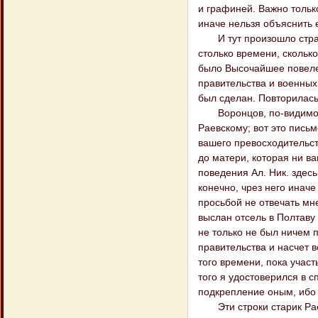
и графиней. Важно тольк
иначе нельзя объяснить
И тут произошло странно
столько времени, скольк
было Высочайшее повелен
правительства и военных 
был сделан. Повторилась
Воронцов, по-видимому,
Раевскому; вот это пись
вашего превосходительст
до матери, которая ни в
поведения Ал. Ник. здес
конечно, чрез него инач
просьбой не отвечать мн
выслан отсель в Полтаву
не только не был ничем п
правительства и насчет в
того времени, пока учас
того я удостоверился в с
подкрепление оным, ибо 
Эти строки старик Раев