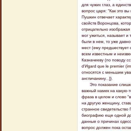
для чужих глаз, а единс
вопрос царя: "Как это вы
Пушкин отвечает характе
свойств Воронцова, котор
отрицательно изображая 
мог ужиться, называет и т
были в нем, то уже давно
мест (ему предшествует о
всем известным и неизве
Казначееву (по поводу ссо
d'Иgard que le premier (i
относятся с меньшим ува
англичанину...]}.
Это показание слишком 
важный намек на какую-т
фраза в целом и слово "
на другую женщину, ста
странное свидетельство 
биографию еще одной дос
данные о причинах одесс
вопрос должен пока оста