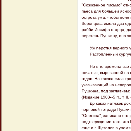
"Сожженное письмо" отно
пьеса для большей ясно
острота ума, чтобы поня
Воронцова имела два оди
рабби Иосифа старца, да
перстень Пушкину, она з
Уж перстня верного ут
Растопленный сургуч к
Но в те времена все за
печатью, вырезанной на п
годов. Но такова сила т
указывающий на невероят
Пушкина, под заглавием: 
{Издание 1903--5 гг., т. II, с
До каких натяжек доход
черновой тетради Пушкин
"Онегина", записано его рук
подтверждение того, что
еще и г. Щеголев в упомя