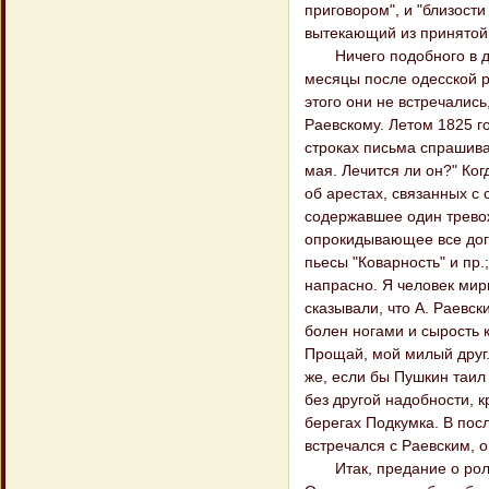
приговором", и "близости
вытекающий из принятой 
Ничего подобного в дей
месяцы после одесской р
этого они не встречались
Раевскому. Летом 1825 го
строках письма спрашива
мая. Лечится ли он?" Ко
об арестах, связанных с
содержавшее один тревож
опрокидывающее все дог
пьесы "Коварность" и пр.
напрасно. Я человек мир
сказывали, что А. Раевск
болен ногами и сырость к
Прощай, мой милый друг.
же, если бы Пушкин таил 
без другой надобности, к
берегах Подкумка. В пос
встречался с Раевским, о
Итак, предание о роли,