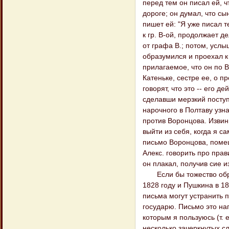
перед тем он писал ей, 
дороге; он думал, что сы
пишет ей: "Я уже писал т
к гр. В-ой, продолжает д
от графа В.; потом, услы
образумился и проехал к 
прилагаемое, что он по 
Катеньке, сестре ее, о п
говорят, что это -- его д
сделавши мерзкий поступ
нарочного в Полтаву узна
против Воронцова. Извини
выйти из себя, когда я с
письмо Воронцова, помещ
Алекс. говорить про прав
он плакал, получив сие и
Если бы тожество образ
1828 году и Пушкина в 1
письма могут устранить 
государю. Письмо это нап
которым я пользуюсь (т. 
несколько зачеркнутых с