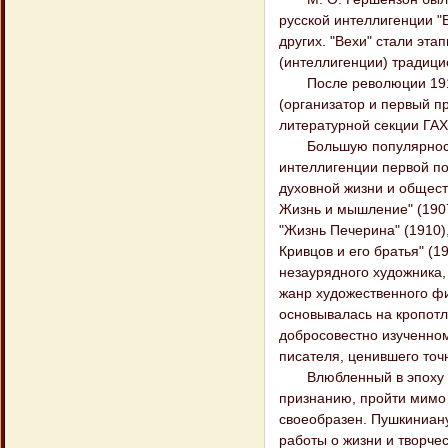
русской интеллигенции "
других. "Вехи" стали эт
(интеллигенции) традици
После революции 1917 
(организатор и первый п
литературной секции ГА
Большую популярность 
интеллигенции первой по
духовной жизни и обществ
Жизнь и мышление" (1907)
"Жизнь Печерина" (1910),
Кривцов и его братья" (
незаурядного художника,
жанр художественного фи
основывалась на кропот
добросовестно изученно
писателя, ценившего точ
Влюбленный в эпоху и лю
признанию, пройти мимо 
своеобразен. Пушкиниану
работы о жизни и творче