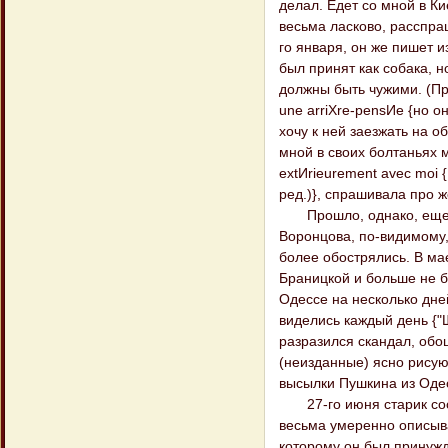
делал. Едет со мной в К
весьма ласково, расспра
го января, он же пишет и
был принят как собака, н
должны быть чужими. (Прим
une arriХre-pensИe {но о
хочу к ней заезжать на о
мной в своих болтаньях мои
extИrieurement avec moi 
ред.)}, спрашивала про ж
Прошло, однако, еще б
Воронцова, по-видимому,
более обострялись. В мае
Браницкой и больше не бы
Одессе на несколько дней
виделись каждый день {"Щ
разразился скандал, об
(неизданные) ясно рисую
высылки Пушкина из Оде
27-го июня старик сообщ
весьма умеренно описывае
которому он был принужд