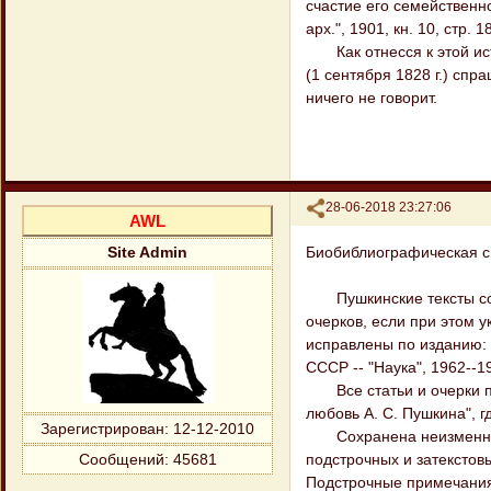
счастие его семейственно
арх.", 1901, кн. 10, стр. 1
Как отнесся к этой исто
(1 сентября 1828 г.) спр
ничего не говорит.
Поделиться
28-06-2018 23:27:06
AWL
Биобиблиографическая с
Site Admin
Пушкинские тексты сохр
очерков, если при этом у
исправлены по изданию: П
СССР -- "Наука", 1962--1
Все статьи и очерки пу
любовь А. С. Пушкина", 
Зарегистрирован
: 12-12-2010
Сохранена неизменной а
подстрочных и затекстов
Сообщений:
45681
Подстрочные примечания