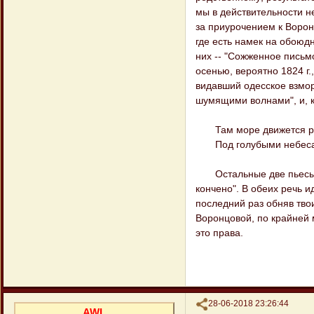
мы в действительности н
за приурочением к Ворон
где есть намек на обоюдн
них -- "Сожженное письмо
осенью, вероятно 1824 г.
видавший одесское взморь
шумящими волнами", и, ко
Там море движется ро
Под голубыми небеса
Остальные две пьесы, о 
кончено". В обеих речь и
последний раз обняв твои
Воронцовой, по крайней 
это права.
Поделиться
28-06-2018 23:26:44
AWL