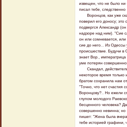
извещен, что не было ни 
писал тебе, следственно 
Воронцов, как уже сказа
поверил его доносу; это 
подвергся Александр (он 
надзоре над ним). "Сие с
он или сомневается, или 
сие до него... Из Одесс
происшествие. Будучи в 
знает Вор., императрица 
уме потерян совершенно; 
Скандал, действительно
некоторое время только и
братом сохранила нам отг
"Точно, что нет счастия
Воронцову?.. Но ежели с
глупом молодого Раевског
бесценного человека? Даж
совершенно невинна; но 
пишет: "Жена была вчера
тебе историей графини, ч