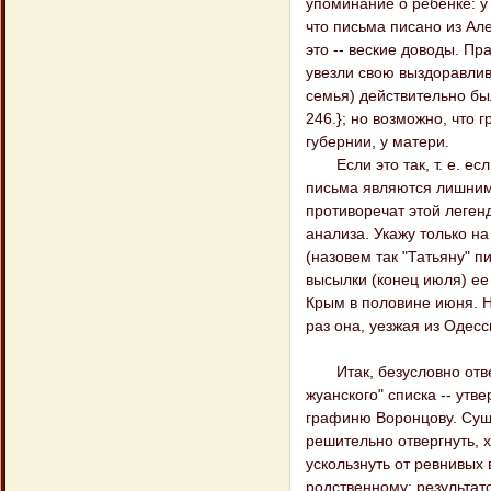
упоминание о ребенке: у 
что письма писано из Ал
это -- веские доводы. П
увезли свою выздоравлив
семья) действительно был
246.}; но возможно, что 
губернии, у матери.
Если это так, т. е. есл
письма являются лишним
противоречат этой легенд
анализа. Укажу только на
(назовем так "Татьяну" п
высылки (конец июля) ее
Крым в половине июня. Но
раз она, уезжая из Одесс
Итак, безусловно отверг
жуанского" списка -- утве
графиню Воронцову. Сущ
решительно отвергнуть, 
ускользнуть от ревнивых 
родственному; результат