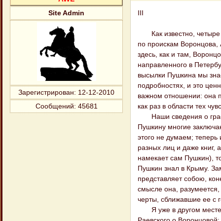
III
Site Admin
Как известно, четыре г
по проискам Воронцова, 
здесь, как и там, Воронц
направленного в Петербу
высылки Пушкина мы зна
подробностях, и это ценн
Зарегистрирован
: 12-12-2010
важном отношении: она п
как раз в области тех чу
Сообщений:
45681
Наши сведения о графин
Пушкину многие заключа
этого не думаем; теперь 
разных лиц и даже книг, 
намекает сам Пушкин), то
Пушкин знал в Крыму. З
представляет собою, кон
смысле она, разумеется,
черты, сближавшие ее с 
Я уже в другом месте {"
Раевского о Воронцовой: 