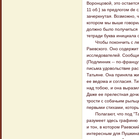
Воронцовой, это остается
11 об.} за предлогом de
зачеркнутая. Возможно, ч
котором мы выше говорил
должно было получиться в
тетради буква инициала 
Чтобы покончить с леге
Раевского. Оно содержит
исследователей. Сообщи
{Подлинник -- по-французс
письма удовольствие рас
Татьяне. Она приняла жив
ее ведома и согласия. Т
над тобою, и она выразил
Даже ее прелестная дочк
трости с собачьим рыльц
первыми стихами, которы
Полагают, что под "Тать
разумеет здесь графиню 
и тон, в котором Раевски
интересным для Пушкина)