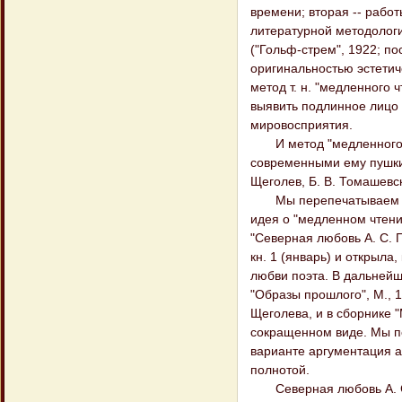
времени; вторая -- рабо
литературной методологи
("Гольф-стрем", 1922; по
оригинальностью эстетич
метод т. н. "медленного 
выявить подлинное лицо 
мировосприятия.
И метод "медленного чт
современными ему пушкин
Щеголев, Б. В. Томашевск
Мы перепечатываем две 
идея о "медленном чтени
"Северная любовь А. С. 
кн. 1 (январь) и открыла
любви поэта. В дальнейш
"Образы прошлого", М., 
Щеголева, и в сборнике "
сокращенном виде. Мы пе
варианте аргументация а
полнотой.
Северная любовь А. С. 