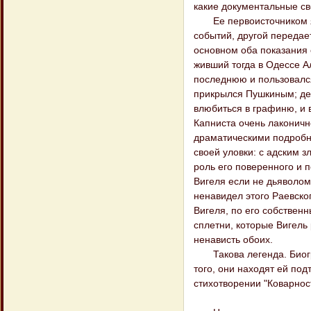
какие документальные св
Ее первоисточником явл
событий, другой передае
основном оба показания 
живший тогда в Одессе А
последнюю и пользовался
прикрылся Пушкиным; дей
влюбиться в графиню, и 
Капниста очень лаконичн
драматическими подробно
своей уловки: с адским 
роль его поверенного и 
Вигеля если не дьяволом,
ненавидел этого Раевског
Вигеля, по его собствен
сплетни, которые Вигель
ненависть обоих.
Такова легенда. Биогра
того, они находят ей под
стихотворении "Коварност