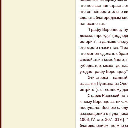
что несчастная страсть 
что он непростительно ви
сделать благородным спос
написано так:
"Графу Воронцову нужно
доказал прежде" (подчерк
история", а дальше следу
это место гласит так: "Г
что мог он сделать обра
спокойствия семейного; н
губернатор, может деньг
угодно графу Воронцову" 
Эти строки -- важный д
высылки Пушкина из Одес
интриге (т. е. ложному д
Старик Раевский потом 
к нему Воронцова: никак
поступало. Весною следу
возвращении оттуда писал
1908, IV, стр. 307--319.}
благоволением, но мне ск