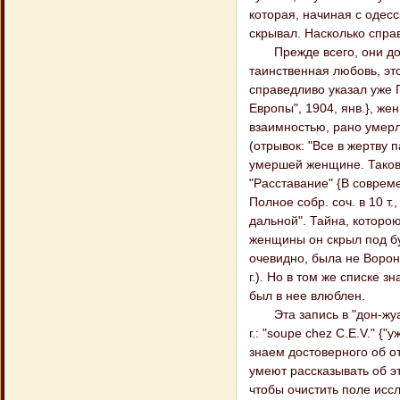
которая, начиная с одесс
скрывал. Насколько спра
Прежде всего, они долж
таинственная любовь, это
справедливо указал уже П
Европы", 1904, янв.}, ж
взаимностью, рано умерл
(отрывок: "Все в жертву
умершей женщине. Такова
"Расставание" {В соврем
Полное собр. соч. в 10 т.,
дальной". Тайна, которою
женщины он скрыл под бу
очевидно, была не Ворон
г.). Но в том же списке 
был в нее влюблен.
Эта запись в "дон-жуанс
г.: "soupe chez С.E.V." {
знаем достоверного об о
умеют рассказывать об э
чтобы очистить поле иссл