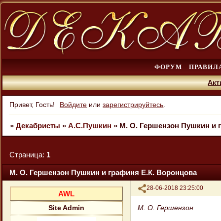
ФОРУМ
ПРАВИЛ
Акт
Привет, Гость!
Войдите
или
зарегистрируйтесь
.
»
Декабристы
»
А.С.Пушкин
»
M. О. Гершензон Пушкин и 
Страница:
1
M. О. Гершензон Пушкин и графиня Е.К. Воронцова
Поделиться
28-06-2018 23:25:00
AWL
M. О. Гершензон
Site Admin