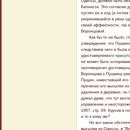
Одессы, должно быть без
Капниста. Это согласие 
пустил ее в ход (а потом
укоренившейся в умах оде
своей эффектности, так 
Воронцовой.
Как бы то ни было, глав
утверждение, что Пушкин
следствием чего и была 
удостоверяемого присутс
не может быть оспаривае
противоречит достоверн
Воронцова к Пушкину рев
Пущин, навестивший его 
причинах его высылки из
удаления в деревню; он 
думал даже, что тут мог
управление и неосторожн
1907, стр. 59. Курсив в 
а то к кому же?
Но вот какое обстоятел
высылки из Одессы, в "В