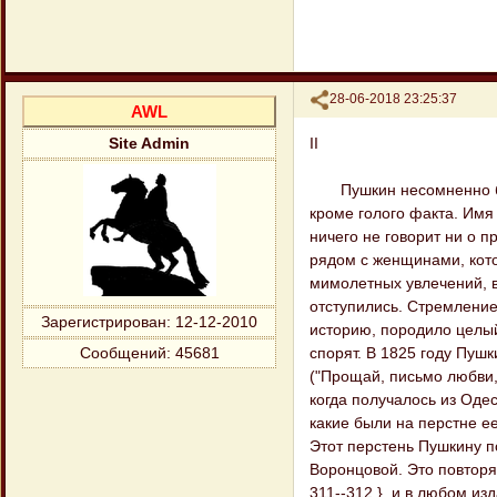
Поделиться
28-06-2018 23:25:37
AWL
II
Site Admin
Пушкин несомненно был 
кроме голого факта. Имя 
ничего не говорит ни о п
рядом с женщинами, кото
мимолетных увлечений, в
отступились. Стремление
Зарегистрирован
: 12-12-2010
историю, породило целый
спорят. В 1825 году Пуш
Сообщений:
45681
("Прощай, письмо любви,
когда получалось из Оде
какие были на перстне ее
Этот перстень Пушкину п
Воронцовой. Это повторяю
311--312.}, и в любом и