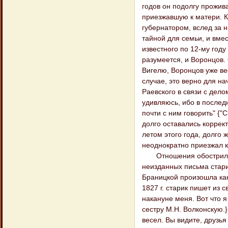
годов он подолгу прожив
приезжавшую к матери. К
губернатором, вслед за 
тайной для семьи, и вме
известного по 12-му году
разумеется, и Воронцов.
Вигелю, Воронцов уже ве
случае, это верно для на
Раевского в связи с дело
удивляюсь, ибо в послед
почти с ним говорить" {"С
долго оставались коррек
летом этого года, долго 
неоднократно приезжал к 
Отношения обострились,
неизданных письма стари
Браницкой произошла как
1827 г. старик пишет из 
накануне меня. Вот что я
сестру М.Н. Волконскую.}
весел. Вы видите, друзья