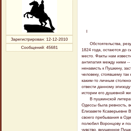
I
Зарегистрирован
: 12-12-2010
Обстоятельства, резуль
Сообщений:
45681
1824 года, остаются до 
место. Факты нам извест
антипатия между ними -- 
ненависть к Пушкину, за
человеку, стоявшему та
каким-то личным столкно
отвести данному эпизоду
истории его душевной жиз
В пушкинской литератур
Одессы была ревность, в
Елизавете Ксаверьевне В
своего пребывания в Одес
полюбил Воронцову и пол
чувство, внушенное Пуш