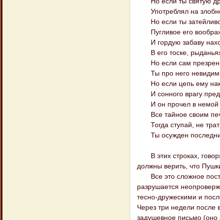
Но если ты святую др
Употреблял на злобно
Но если ты затейливо
Пугливое его вообра
И гордую забаву нах
В его тоске, рыданьях
Но если сам презренн
Ты про него невидимы
Но если цепь ему нак
И сонного врагу преда
И он прочел в немой 
Все тайное своим печа
Тогда ступай, не трать
Ты осужден последним
В этих строках, говорят
должны верить, что Пушки
Все это сложное построе
разрушается неопроверж
тесно-дружескими и посл
Через три недели после 
задушевное письмо (оно 