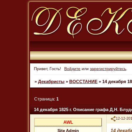
Привет, Гость!
Войдите
или
зарегистрируйтесь
.
»
Декабристы
»
ВОССТАНИЕ
»
14 декабря 18
Страница:
1
14 декабря 1825 г. Описание графа Д,Н. Блуд
Поделиться
12-12-201
AWL
14 декаб
Site Admin