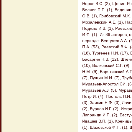
Норов B.C. (2), Щепин-Рос
Беляев П.П. (1), Веденяпи
О.В. (1), Грибовский М.К. 
Мозалевский А.Е. (1), На
Поджио И.В. (1), Раевский
И.Ф. (1). Из 86 авторов,
периоде: Бестужев А.А. (9
П.А. (53), Раевский В.Ф. 
(18), Тургенев Н.И. (17), 
Басаргин Н.В. (12), Штейн
(10), Волконский С.Г. (9)
Н.М. (9), Барятинский А.П
(7), Пущин М.И. (7), Тру
Муравьев-Апостол СИ. (6)
Муравьев А.З. (5), Муравь
Петр И. (4), Пестель П.И. 
(3), Заикин Н.Ф. (3), Лач
(2), Бурцов И.Г. (2), Искр
Липранди И.П. (2), Бестуж
Ивашев В.П. (1), Креницын
(1), Шаховской Ф.П. (1), 