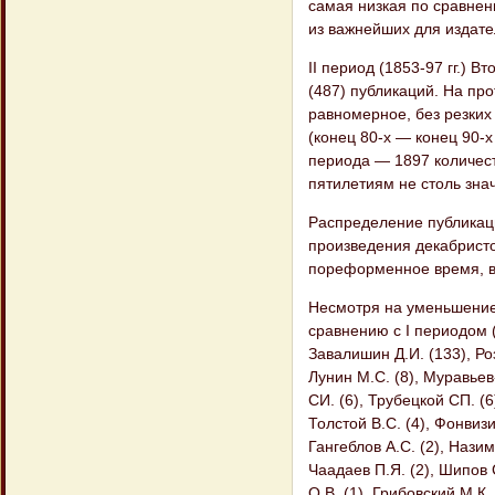
самая низкая по сравнен
из важнейших для издате
II период (1853-97 гг.) 
(487) публикаций. На прот
равномерное, без резких
(конец 80-х — конец 90-х
периода — 1897 количест
пятилетиям не столь зна
Распределение публикаци
произведения декабристо
пореформенное время, вп
Несмотря на уменьшение 
сравнению с I периодом (
Завалишин Д.И. (133), Роз
Лунин М.С. (8), Муравьев
СИ. (6), Трубецкой СП. (6
Толстой B.C. (4), Фонвизи
Гангеблов А.С. (2), Назим
Чаадаев П.Я. (2), Шипов С
О.В. (1), Грибовский М.К.