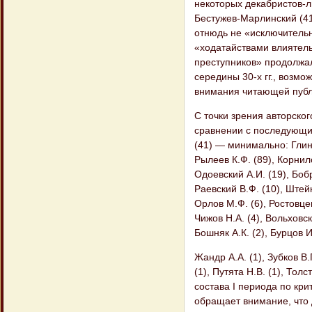
некоторых декабристов-ли
Бестужев-Марлинский (41)
отнюдь не «исключитель
«ходатайствами влиятель
преступников» продолжал
середины 30-х гг., возм
внимания читающей публ
С точки зрения авторског
сравнении с последующи
(41) — минимально: Глинк
Рылеев К.Ф. (89), Корнило
Одоевский А.И. (19), Боб
Раевский В.Ф. (10), Штейн
Орлов М.Ф. (6), Ростовцев
Чижов Н.А. (4), Вольховски
Бошняк А.К. (2), Бурцов И.
Жандр А.А. (1), Зубков В.
(1), Путята Н.В. (1), Тол
состава I периода по кр
обращает внимание, что