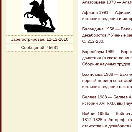
Алаторцева 1979 — Алато
Афиани 1991 — Афиани В
источниковедения и исто
Баландина 1958 — Балан
декабристов // Ученые за
Зарегистрирован
: 12-12-2010
С. 212-230.
Сообщений:
45681
Баренбаум 1989 — Баренб
движения (в свете ленинс
Сборник научных трудов. 
Бахтилова 1988 — Бахтил
первый период советской
источниковедение некото
Беляев 1988 — Беляев А.
истории XVIII-XIX вв.(На
Войнич 1986а — Войнич 
1812-1825 гг. Автореф. к
отечества» и декабристы