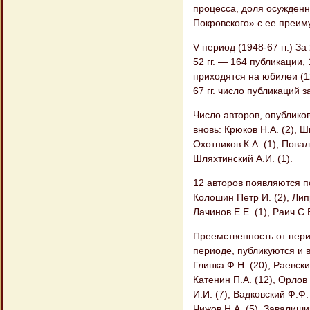
процесса, доля осужденн
Покровского» с ее преи
V период (1948-67 гг.) З
52 гг. — 164 публикации,
приходятся на юбилеи (1
67 гг. число публикаций 
Число авторов, опубликов
вновь: Крюков Н.А. (2), Ш
Охотников К.А. (1), Повал
Шляхтинский А.И. (1).
12 авторов появляются пос
Колошин Петр И. (2), Липр
Лачинов Е.Е. (1), Раич С.Е
Преемственность от пери
периоде, публикуются и в 
Глинка Ф.Н. (20), Раевски
Катенин П.А. (12), Орлов 
И.И. (7), Вадковский Ф.Ф.
Чижов Н.А. (5), Завалишин