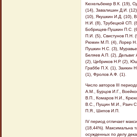
Кюхельбекер В.К. (19), Од
(14), Завалишин Д.И. (12)
(10), Якушкин И.Д. (10), 
Н.И. (8), Трубецкой СП. (
Бобрищев-Пушкин П.С. (6)
П.И. (5), Свистунов П.Н. (
Рюмин М.П. (4), Лорер Н.И
Пушкин Н.С. (3), Муравьев
Беляев А.П. (2), Дельвиг А
(2), Цебриков Н.Р. (2), Ю
Граббе П.Х. (1), Заикин Н
(1), Фролов А.Ф. (1).
Число авторов III период
A.M., Бурцов И.Г., Воейк
В.П., Комаров Н.И., Крюк
B.C., Пущин М.И., Раич С.
П.Я., Шипов И.П.
IV период отличает макс
(18,44%). Максимальна т
осужденных по делу дека