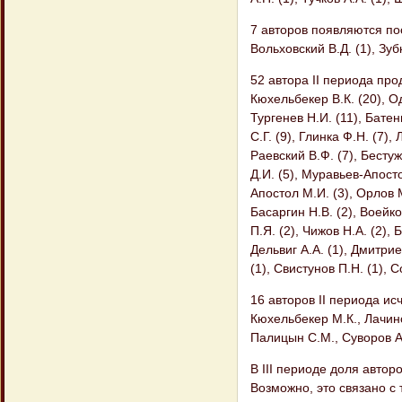
7 авторов появляются по
Вольховский В.Д. (1), Зубк
52 автора II периода прод
Кюхельбекер В.К. (20), Од
Тургенев Н.И. (11), Батен
С.Г. (9), Глинка Ф.Н. (7),
Раевский В.Ф. (7), Бесту
Д.И. (5), Муравьев-Апосто
Апостол М.И. (3), Орлов М
Басаргин Н.В. (2), Воейко
П.Я. (2), Чижов Н.А. (2), 
Дельвиг А.А. (1), Дмитри
(1), Свистунов П.Н. (1), С
16 авторов II периода исч
Кюхельбекер М.К., Лачино
Палицын С.М., Суворов А.
В III периоде доля авто
Возможно, это связано с