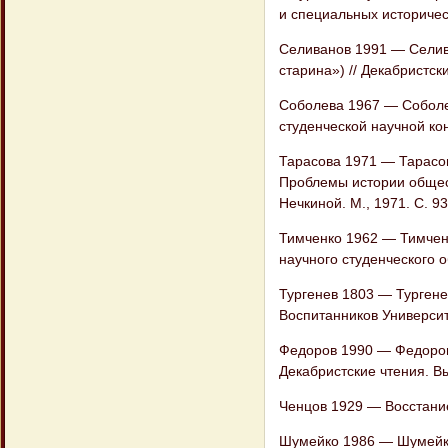
и специальных историческ
Селиванов 1991 — Селива
старина») // Декабристски
Соболева 1967 — Соболев
студенческой научной кон
Тарасова 1971 — Тарасова
Проблемы истории общес
Нечкиной. М., 1971. С. 93
Тимченко 1962 — Тимченк
научного студенческого о
Тургенев 1803 — Тургенев
Воспитанников Университ
Федоров 1990 — Федоров 
Декабристские чтения. Вып
Ченцов 1929 — Восстание
Шумейко 1986 — Шумейко 