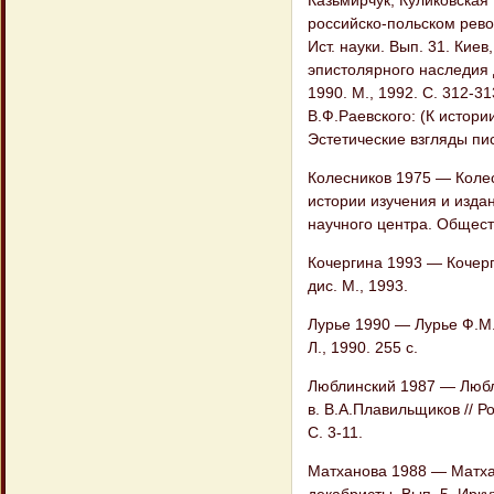
российско-польском револ
Ист. науки. Вып. 31. Кие
эпистолярного наследия 
1990. М., 1992. С. 312-3
В.Ф.Раевского: (К истори
Эстетические взгляды пис
Колесников 1975 — Колес
истории изучения и издан
научного центра. Обществ
Кочергина 1993 — Кочерг
дис. М., 1993.
Лурье 1990 — Лурье Ф.М.
Л., 1990. 255 с.
Люблинский 1987 — Любли
в. В.А.Плавильщиков // Р
С. 3-11.
Матханова 1988 — Матхан
декабристы. Вып. 5. Иркут