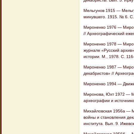
Мельгунов 1915 — Мельгу
минувшего. 1915. № 6. С.
Мироненко 1976 — Мирон
// Археографический ежего
Мироненко 1978 — Мирон
журнале «Русский архив»
истории. М., 1978. С. 116
Мироненко 1987 — Мирон
декабристов» // Археогра
Мироненко 1994 — Движен
Миронова, Юхт 1972 — Ми
археографии и источников
Михайловская 1956а — М
войны и становления дека
института. Вып. 9. Ижевск
Михайловская 1956б — М