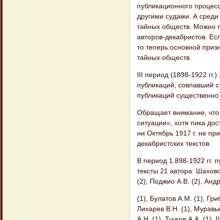
публикационного процесс
другими судами. А среди
тайных обществ. Можно п
авторов-декабристов. Есл
то теперь основной приз
тайных обществ.
III период (1898-1922 гг.
публикаций, совпавший с 
публикаций существенно
Обращает внимание, что
ситуации», хотя пика дос
ни Октябрь 1917 г. не п
декабристских текстов.
В период 1.898-1922 гг. 
тексты 21 автора: Шаховс
(2), Поджио А.В. (2), Анд
(1), Булатов A.M. (1), Гри
Лихарев В.Н. (1), Муравье
А.Н. (1), Тучков А.А. (1),