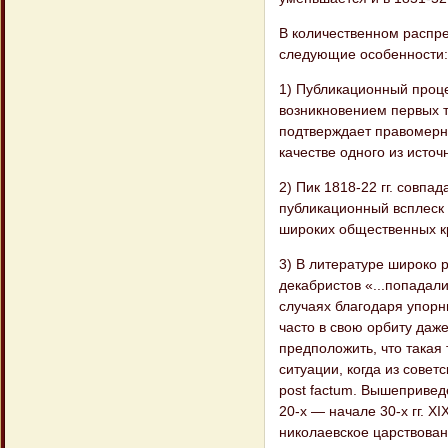
В количественном распр
следующие особенности:
1) Публикационный проце
возникновением первых т
подтверждает правомерно
качестве одного из источ
2) Пик 1818-22 гг. совп
публикационный всплеск 
широких общественных кр
3) В литературе широко 
декабристов «...попадал
случаях благодаря упорн
часто в свою орбиту даж
предположить, что такая
ситуации, когда из сове
post factum. Вышепривед
20-х — начале 30-х гг. X
николаевское царствован