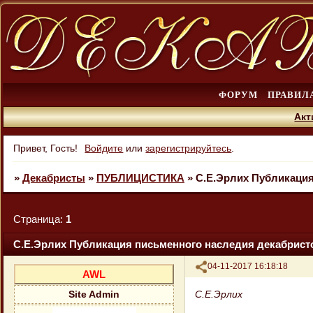
ФОРУМ
ПРАВИЛ
Акт
Привет, Гость!
Войдите
или
зарегистрируйтесь
.
»
Декабристы
»
ПУБЛИЦИСТИКА
»
С.Е.Эрлих Публикация
Страница:
1
С.Е.Эрлих Публикация письменного наследия декабристо
Поделиться
04-11-2017 16:18:18
AWL
С.Е.Эрлих
Site Admin