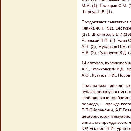
М.М. (1), Палицын С.М. (1
Шервуд И.В. (1).
Продолжают печататься п
Глинка Ф.Н. (51), Бестуже
(17), Штейнгейль В.И.(15)
Раевский В.Ф. (5), Раич С
А.Н. (3), Муравьев Н.М. (
Н.В. (2), Сухоруков В.Д. (
14 авторов, публиковавш
А.К., Вольховский В.Д., 
А.О., Кутузов Н.И., Норов
При анализе приведеных 
публикационную активнос
злободневные проблемы п
периода, — прежде всего
Е.П.Оболенский, А.Е.Розе
декабристской мемуарист
внимание прежде всего л
К.Ф.Рылеев, Н.И.Тургенев