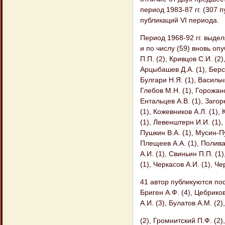
период 1983-87 гг. (307
публикаций VI периода.
Период 1968-92 гг. выде
и по числу (59) вновь оп
П.П. (2), Кривцов С.И. (2)
Арцыбашев Д.А. (1), Берст
Булгари Н.Я. (1), Васильч
Глебов М.Н. (1), Горожанс
Ентальцев А.В. (1), Загор
(1), Кожевников А.Л. (1),
(1), Левенштерн И.И. (1)
Пушкин В.А. (1), Мусин-Пу
Плещеев А.А. (1), Поливан
А.И. (1), Свиньин П.П. (1)
(1), Черкасов А.И. (1), Ч
41 автор публикуются пос
Бриген А.Ф. (4), Цебриков
А.И. (3), Булатов A.M. (2
(2), Громнитский П.Ф. (2)