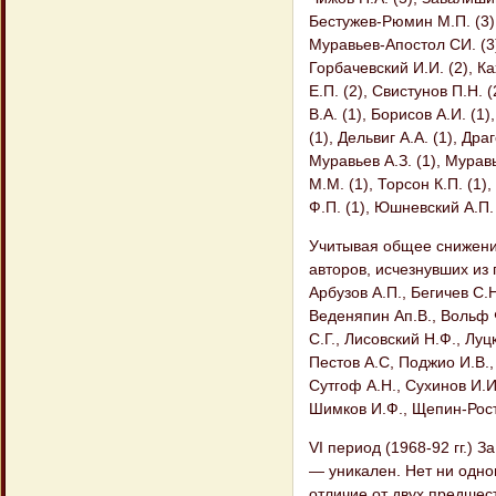
Бестужев-Рюмин М.П. (3),
Муравьев-Апостол СИ. (3),
Горбачевский И.И. (2), Ка
Е.П. (2), Свистунов П.Н. 
В.А. (1), Борисов А.И. (1)
(1), Дельвиг А.А. (1), Др
Муравьев А.З. (1), Муравь
М.М. (1), Торсон К.П. (1)
Ф.П. (1), Юшневский А.П. 
Учитывая общее снижение
авторов, исчезнувших из 
Арбузов А.П., Бегичев С.Н
Веденяпин Ап.В., Вольф Ф
С.Г., Лисовский Н.Ф., Луц
Пестов А.С, Поджио И.В.,
Сутгоф А.Н., Сухинов И.И.
Шимков И.Ф., Щепин-Рост
VI период (1968-92 гг.) 
— уникален. Нет ни одно
отличие от двух предшес