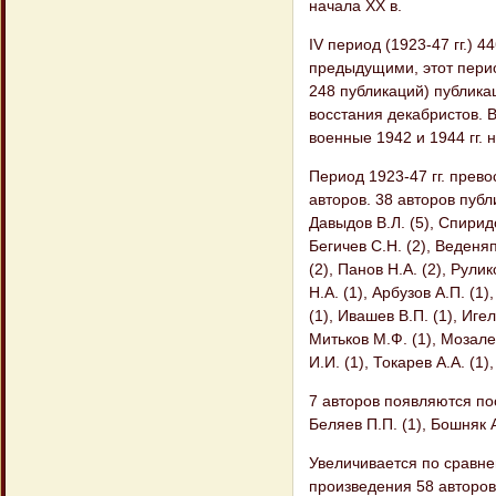
начала XX в.
IV период (1923-47 гг.) 
предыдущими, этот перио
248 публикаций) публика
восстания декабристов. 
военные 1942 и 1944 гг. 
Период 1923-47 гг. прево
авторов. 38 авторов публи
Давыдов В.Л. (5), Спиридо
Бегичев С.Н. (2), Веденяп
(2), Панов Н.А. (2), Рули
Н.А. (1), Арбузов А.П. (1
(1), Ивашев В.П. (1), Игел
Митьков М.Ф. (1), Мозалев
И.И. (1), Токарев А.А. (1
7 авторов появляются пос
Беляев П.П. (1), Бошняк А
Увеличивается по сравн
произведения 58 авторов, 