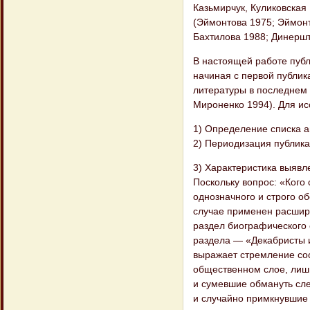
Казьмирчук, Куликовская
(Эймонтова 1975; Эймонт
Бахтилова 1988; Динершт
В настоящей работе публ
начиная с первой публика
литературы в последнем
Мироненко 1994). Для и
1) Определение списка ав
2) Периодизация публика
3) Характеристика выявл
Поскольку вопрос: «Кого
однозначного и строго о
случае применен расшири
раздел биографического 
раздела — «Декабристы и
выражает стремление сос
общественном слое, лишь
и сумевшие обмануть сле
и случайно примкнувшие 