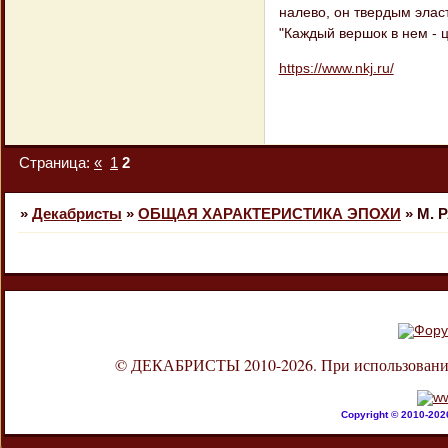
налево, он твердым элас
"Каждый вершок в нем - ц
https://www.nkj.ru/
Страница:
«
1
2
»
Декабристы
»
ОБЩАЯ ХАРАКТЕРИСТИКА ЭПОХИ
»
М. 
© ДЕКАБРИСТЫ 2010-2026. При использовании л
Copyright © 2010-20