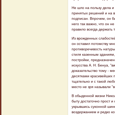
Не шло на пользу дела и
принятых решений и на в
подписан. Впрочем, он б
него так важно, что он н
правило всегда держать т
Из врожденных слабостей
он оставил потомству мн
противоречивость натуры
стиля казенным зданиям,
постройки, предназначен
искусства А. Н. Бенуа, "
доказательство тому - м
десятками красивейших п
тщательно и с такой лю
место не зря называли "
В обыденной жизни Никол
быту достаточно прост и
укрывшись суконной шине
воздержанием и редко ко