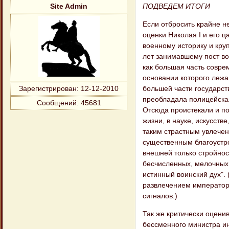
ПОДВЕДЕМ ИТОГИ
Site Admin
Если отбросить крайне н
оценки Николая I и его 
военному историку и кр
лет занимавшему пост во
как большая часть совре
основании которого лежа
большей части государс
Зарегистрирован
: 12-12-2010
преобладала полицейская
Сообщений:
45681
Отсюда проистекали и по
жизни, в науке, искусств
таким страстным увлечен
существенным благоустро
внешней только стройно
бесчисленных, мелочных
истинный воинский дух".
развлечением император
сигналов.)
Так же критически оцени
бессменного министра ин