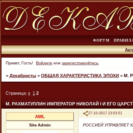
ФОРУМ
ПРАВИЛ
Акт
Привет, Гость!
Войдите
или
зарегистрируйтесь
.
»
Декабристы
»
ОБЩАЯ ХАРАКТЕРИСТИКА ЭПОХИ
»
М. 
Страница:
«
1
2
М. РАХМАТУЛЛИН ИМПЕРАТОР НИКОЛАЙ I И ЕГО ЦАРС
Поделиться
27-10-2017 23:03:51
AWL
РОССИЕЙ УПРАВЛЯЕТ 
Site Admin