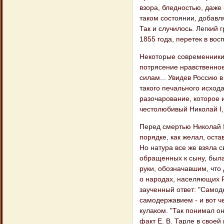
взора, бледностью, даже
таком состоянии, добавл
Так и случилось. Легкий
1855 года, перетек в вос
Некоторые современники 
потрясение нравственно
силам... Увидев Россию 
такого печального исход
разочарование, которое 
честолюбивый Николай I,
Перед смертью Николай I
порядке, как желал, оста
Но натура все же взяла с
обращенных к сыну, была
руки, обозначавшим, что 
о народах, населяющих Р
заученный ответ: "Самоде
самодержавием - и вот че
кулаком. "Так понимал о
факт Е. В. Тарле в своей