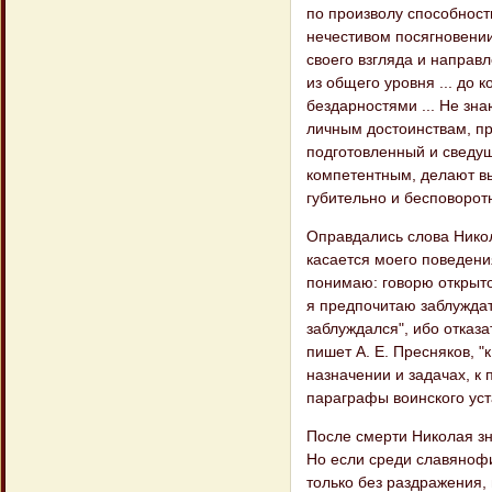
по произволу способности
нечестивом посягновении
своего взгляда и направ
из общего уровня ... до
бездарностями ... Не зна
личным достоинствам, пр
подготовленный и сведущ
компетентным, делают вы
губительно и бесповоротн
Оправдались слова Никол
касается моего поведения,
понимаю: говорю открыто 
я предпочитаю заблуждат
заблуждался", ибо отказа
пишет А. Е. Пресняков, "
назначении и задачах, к
параграфы воинского уст
После смерти Николая зн
Но если среди славянофи
только без раздражения, 