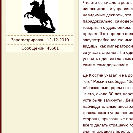
Что это означало в реаль
чиновников... и управляе
невидимые деспоты, эти п
парадоксально, самодерже
говорят, и с удивлением,
предел. Этот предел пол
злоупотребление ею имен
Зарегистрирован
: 12-12-2010
видишь, как императорс
Сообщений:
45681
за участь страны". Ни од
уловить один из главных
самим самодержавием.
Де Кюстин указал и на др
"его" России свободы: "Вс
обласканные царем высок
"в его, около 30 лет, ца
уста были замкнуты". Дей
наблюдательные иностран
гражданского управления
стороны, призванные под
всего делать страшную го
значит охранять престол,