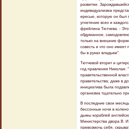
развитии. Зарождавшийся
индивидуализма представ
ересью, которую он был 
угнетение всех и каждого
фрейлина Тютчева. - Это
обдуманное, самодовлеющ
только на внешние формы
совесть и что оно имеет 
бы в руках владыки".
Тютчевой вторит и цитир
год правления Николая: 
правительственной власт
правительства; даже в д
инициатива была подавле
организма тщательно пр
В последние свои месяцы
бессонные ночи в колено
дымы кораблей английско
Министерства двора В. И.
превозмочь себя, скрыва