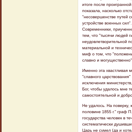
итоге после проигранной
показала, насколько отст
"несовершенстве путей с
устройстве военных сил".
Современники, приученн
тем, что "тысячи людей г
неудовлетворительной по
материальной и техническ
миф о том, что "положен
славно и могущественно"
Именно эта хвастливая 
"славного царствования"
исключения министерств, 
Бог, чтобы удалось мне т
самостоятельной и добр
Не удалось. На поверку, 
половине 1855 г." граф П.
государства человек в т
систематически душившим
Царь не сумел (да и хот