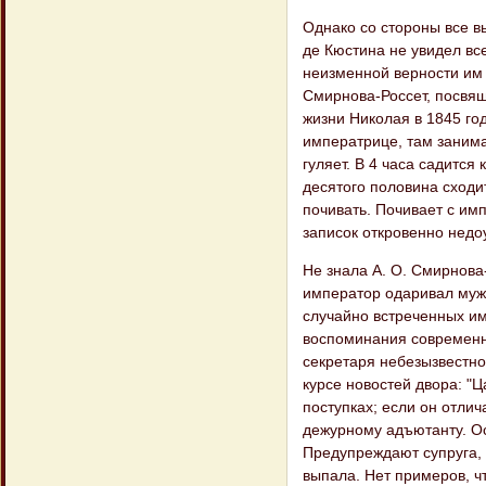
Однако со стороны все в
де Кюстина не увидел вс
неизменной верности им 
Смирнова-Россет, посвящ
жизни Николая в 1845 год
императрице, там занимае
гуляет. В 4 часа садится 
десятого половина сходит
почивать. Почивает с имп
записок откровенно недо
Не знала А. О. Смирнова-
император одаривал муж
случайно встреченных и
воспоминания современни
секретаря небезызвестног
курсе новостей двора: "Ц
поступках; если он отлич
дежурному адъютанту. Ос
Предупреждают супруга, е
выпала. Нет примеров, ч