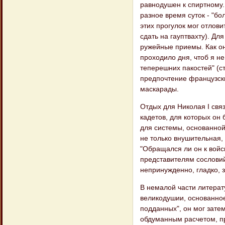
равнодушен к спиртному.
разное время суток - "бо
этих прогулок мог отлов
сдать на гауптвахту). Д
ружейные приемы. Как он 
проходило дня, чтоб я не
теперешних пакостей" (с
предпочтение французски
маскарады.
Отдых для Николая I свя
кадетов, для которых он
для системы, основанной
не только внушительная, 
"Обращался ли он к войс
представителям сословий
непринужденно, гладко, з
В немалой части литерат
великодушии, основанное
подданных", он мог зате
обдуманным расчетом, пр