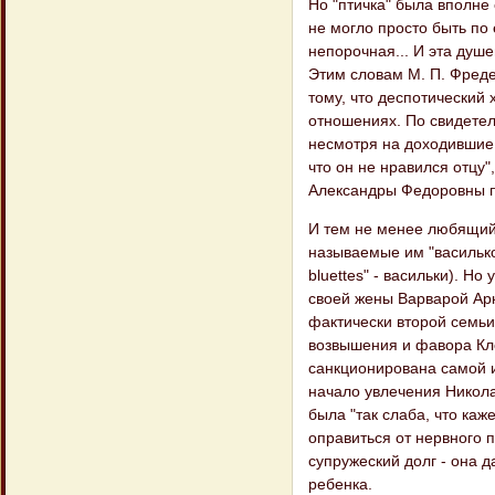
Но "птичка" была вполне 
не могло просто быть по 
непорочная... И эта душе
Этим словам М. П. Фреде
тому, что деспотический
отношениях. По свидетел
несмотря на доходившие 
что он не нравился отцу"
Александры Федоровны 
И тем не менее любящий 
называемые им "васильков
bluettes" - васильки). 
своей жены Варварой Арк
фактически второй семьи
возвышения и фавора Кле
санкционирована самой 
начало увлечения Никола
была "так слаба, что ка
оправиться от нервного п
супружеский долг - она 
ребенка.