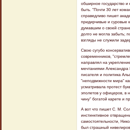
обширное государство и 
быть. "Почти 30 лет кома
справедливо пишет академ
придирчивые и суровые к
думавшим о своей стране
долго не могла забыть; п
взгляды не служили заде
Свою сугубо консерватив
современников, "стремле
направлял на укреплени
мечтаниями Александра I
писателя и политика Аль
"неподвижности мира" как
усматривала протест бук
эполетов у офицеров, в н
чину" богатой карете и пр
А вот что пишет С. М. С
инстинктивное отвращени
самостоятельности, Нико
был страшный нивелировщ