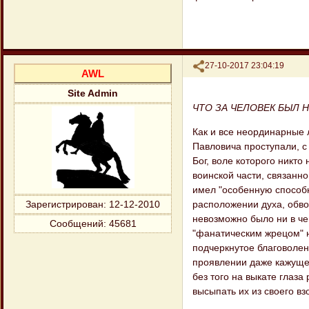
Поделиться
27-10-2017 23:04:19
AWL
Site Admin
ЧТО ЗА ЧЕЛОВЕК БЫЛ 
Как и все неординарные 
Павловича проступали, с 
Бог, воле которого никто
воинской части, связанн
имел "особенную способн
расположении духа, обво
Зарегистрирован
: 12-12-2010
невозможно было ни в че
Сообщений:
45681
"фанатическим жрецом" н
подчеркнутое благоволен
проявлении даже кажущег
без того на выкате глаза
высыпать их из своего вз