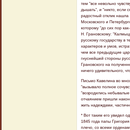
тем "все невольно чувству
дышать", и "никто, если 
радостный отклик нашла 
Московского и Петербург
которому "до сих пор как-
Н. Грановскому: "Калмыцк
русскому государству в т
характеров и умов, истр
чем все предыдущие царс
гнуснейшей стороны русск
Грановского на полученн
ничего удивительного, чт
Письмо Кавелина во множ
"вызывало полное сочувс
"возродились небывалые 
отчаянием пришли наконе
жить надеждами, частичн
* Вот таким его увидел 
1845 года папы Григория 
плечо, со всеми орденам