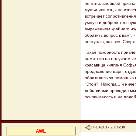
почтительнейшей призна
мужья или отцы не извлек
встречает сопротивления
умную и добродетельную,
выражением крайнего изум
обратить вопрос к вам". 
поступлю, как все. Сверх
Такая покорность привле
памятлив на получаемые 
красавица княгиня Софья
предложение царя, отдав
обратилась за помощью к 
"Этой?! Никогда... и нич
действиями проводил мысл
основывалось и на подоб
Поделиться
27-10-2017 23:05:38
AWL