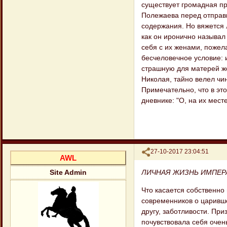
существует громадная про
Полежаева перед отправк
содержания. Но вяжется 
как он иронично называл
себя с их женами, пожел
бесчеловечное условие: и
страшную для матерей же
Николая, тайно велел чи
Примечательно, что в эт
дневнике: "О, на их месте
Поделиться
27-10-2017 23:04:51
AWL
ЛИЧНАЯ ЖИЗНЬ ИМПЕР
Site Admin
Что касается собственно
современников о царивше
другу, заботливости. Пр
почувствовала себя очень