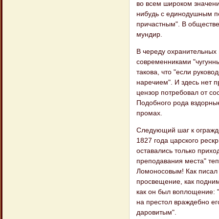
во всем широком значении
нибудь с единодушным по
причастным". В обществе
мундир.
В череду охранительных 
современниками "чугунны
такова, что "если руково
наречием". И здесь нет 
цензор потребовал от сос
Подобного рода вздорны
промах.
Следующий шаг к огражде
1827 года царского реск
оставались только прихо
преподавания места" теп
Ломоносовым! Как писал 
просвещение, как подним
как он был воплощение: 
на престол враждебно е
даровитым".