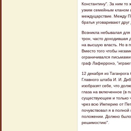
Константину". За ним то
узким семейным кланом 
междуцарствие. Между Пе
братья уговаривают друг
Возникла небывалая для 
трон, часто доходившая д
на высшую власть. Но в 
Вместо того чтобы незаме
ограничивался письмами 
граф Лаферронэ, "играют
12 декабря из Таганрога
Главного штаба И. И. Диб
изобразят себе, что долж
глаза на включенное (в па
существующем и только ч
чрез всю Империю от Пет
почувствовал я в полной 
положении. Должно было 
решимостию".