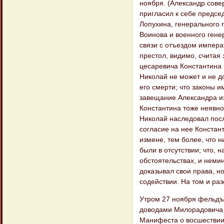
ноября. (Александр сове
пригласил к себе предсе
Лопухина, генерального п
Воинова и военного гене
связи с отъездом импера
престол, видимо, считая
цесаревича Константина Ф
Николай не может и не д
его смерти; что законы 
завещание Александра из
Константина тоже неявно
Николай наследовал посл
согласие на нее Констант
измене, тем более, что н
были в отсутствии; что, 
обстоятельствах, и неми
доказывал свои права, н
содействии. На том и раз
Утром 27 ноября фельдъе
доводами Милорадовича и
Манифеста о восшествии 