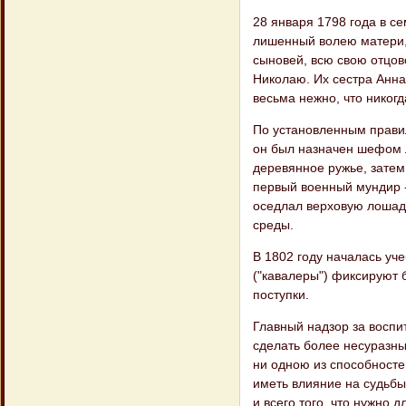
28 января 1798 года в с
лишенный волею матери, 
сыновей, всю свою отцов
Николаю. Их сестра Анна
весьма нежно, что никогд
По установленным прави
он был назначен шефом л
деревянное ружье, затем
первый военный мундир -
оседлал верховую лошад
среды.
В 1802 году началась уч
("кавалеры") фиксируют 
поступки.
Главный надзор за восп
сделать более несуразны
ни одною из способносте
иметь влияние на судьбы
и всего того, что нужно