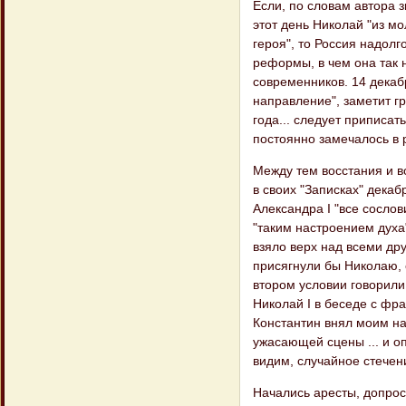
Если, по словам автора з
этот день Николай "из мо
героя", то Россия надол
реформы, в чем она так 
современников. 14 декаб
направление", заметит гр
года... следует приписа
постоянно замечалось в
Между тем восстания и в
в своих "Записках" декаб
Александра I "все сосло
"таким настроением духа"
взяло верх над всеми дру
присягнули бы Николаю, 
втором условии говорили
Николай I в беседе с фра
Константин внял моим на
ужасающей сцены ... и оп
видим, случайное стечен
Начались аресты, допрос