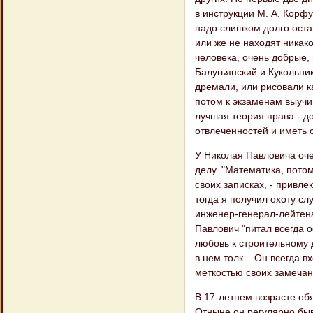
в инструкции М. А. Корф
надо слишком долго оста
или же не находят никак
человека, очень добрые,
Балугьянский и Кукольник 
дремали, или рисовали к
потом к экзаменам выучи
лучшая теория права - д
отвлеченностей и иметь 
У Николая Павловича оче
делу. "Математика, потом
своих записках, - привле
тогда я получил охоту сл
инженер-генерал-лейтена
Павлович "питал всегда 
любовь к строительному д
в нем толк... Он всегда 
меткостью своих замечан
В 17-летнем возрасте об
Отныне он регулярно быва