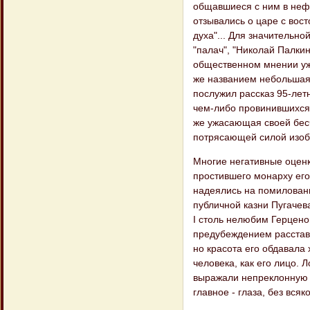
общавшиеся с ним в нефо
отзывались о царе с вос
духа"... Для значительн
"палач", "Николай Палки
общественном мнении уже
же названием небольшая 
послужил рассказ 95-летн
чем-либо провинившихся 
же ужасающая своей бесч
потрясающей силой изоб
Многие негативные оценки
простившего монарху его 
надеялись на помилован
публичной казни Пугачев
I столь нелюбим Герцено
предубеждением расставл
но красота его обдавала
человека, как его лицо. 
выражали непреклонную в
главное - глаза, без вся