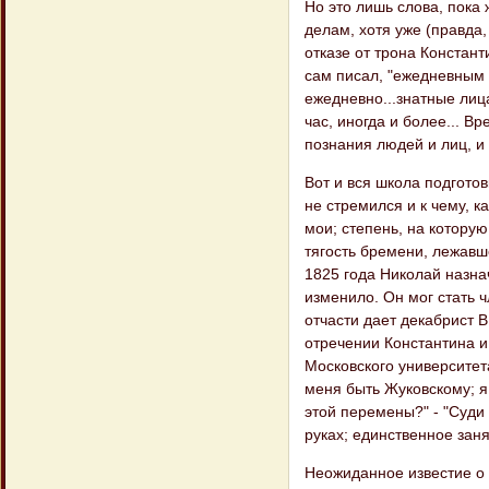
Но это лишь слова, пока
делам, хотя уже (правда
отказе от трона Констан
сам писал, "ежедневным 
ежедневно...знатные лиц
час, иногда и более... В
познания людей и лиц, и 
Вот и вся школа подготов
не стремился и к чему, к
мои; степень, на которую
тягость бремени, лежавше
1825 года Николай назна
изменило. Он мог стать ч
отчасти дает декабрист В
отречении Константина и
Московского университета
меня быть Жуковскому; я 
этой перемены?" - "Суди с
руках; единственное заня
Неожиданное известие о т