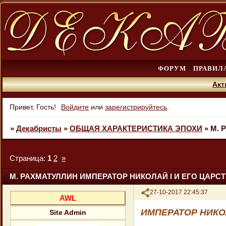
ФОРУМ
ПРАВИЛ
Акт
Привет, Гость!
Войдите
или
зарегистрируйтесь
.
»
Декабристы
»
ОБЩАЯ ХАРАКТЕРИСТИКА ЭПОХИ
»
М. 
Страница:
1
2
»
М. РАХМАТУЛЛИН ИМПЕРАТОР НИКОЛАЙ I И ЕГО ЦАРС
Поделиться
27-10-2017 22:45:37
AWL
ИМПЕРАТОР НИКО
Site Admin