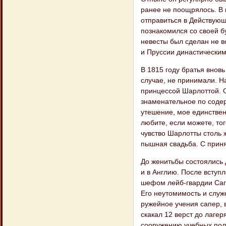
ранее не поощрялось. В 
отправиться в Действующ
познакомился со своей б
невесты был сделан не в
и Пруссии династическим
В 1815 году братья вновь
случае, не принимали. Н
принцессой Шарлоттой. 
знаменательное по содер
утешение, мое единственн
любите, если можете, то
чувство Шарлотты столь ж
пышная свадьба. С прин
До женитьбы состоялись 
и в Англию. После вступ
шефом лейб-гвардии Сапе
Его неутомимость и служ
ружейное учения сапер, в
скакал 12 верст до лагер
сооружению учебных поле