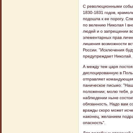
С революционными событи
1830-1831 годов, крамоль
подошла к ее порогу. Сл
по велению Николая I вн
людей и о запрещении во
элементарных прав лично
лишения возможности всту
России. "Исключения буд
предупреждает Николай.
А между тем царя постоя
дислоцированную в Польш
отправляет командующем
паническое письмо: "Наш
положении; молю тебя, ра
наблюдении ныне состоит
обязанность. Надо вам с
вражды скоро может исче
наконец, желанием подра
опасность".