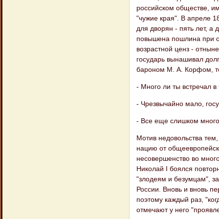
российском обществе, им
"чужие края". В апреле 
для дворян - пять лет, а
повышена пошлина при о
возрастной ценз - отнын
государь вынашивал долг
бароном М. А. Корфом, т
- Много ли ты встречал 
- Чрезвычайно мало, госу
- Все еще слишком много
Мотив недовольства тем,
нацию от общеевропейско
несовершенство во много
Николай I боялся повтор
"злодеям и безумцам", з
России. Вновь и вновь п
поэтому каждый раз, "ког
отмечают у него "проявл