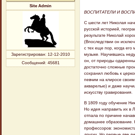
Site Admin
ВОСПИТАТЕЛИ И ВОСП
С шести лет Николая нач
русской историей, геогр
результате Николай хоро
(Впоследствии он исключ
с тех еще пор, когда его
музыке. Научившись неду
Зарегистрирован
: 12-12-2010
он, от природы одаренны
Сообщений:
45681
достаточно сложные прои
сохранил любовь к церко
певчим на клиросе своим
акварелью) и даже научи
искусству гравирования.
В 1809 году обучение Ни
Но идея направить их в Л
отпала по причине начав
домашнее образование. К
профессоров: экономиста 
других. Но первые две д