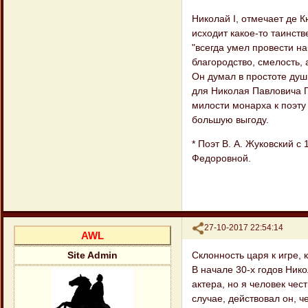
Николай I, отмечает де К
исходит какое-то таинств
"всегда умел провести н
благородство, смелость, 
Он думал в простоте души
для Николая Павловича 
милости монарха к поэту
большую выгоду.
* Поэт В. А. Жуковский 
Федоровной.
Поделиться
27-10-2017 22:54:14
AWL
Склонность царя к игре,
Site Admin
В начале 30-х годов Нико
актера, но я человек чес
случае, действовал он, 