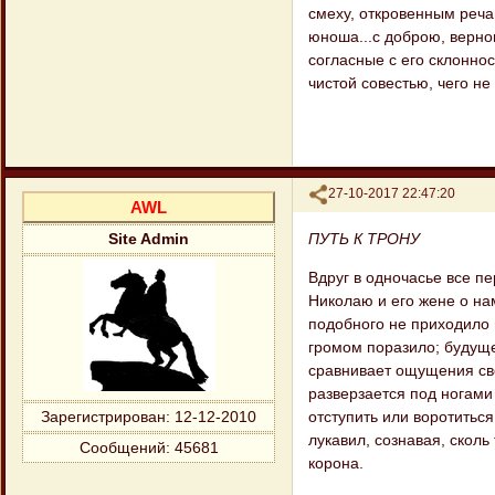
смеху, откровенным реч
юноша...с доброю, верно
согласные с его склоннос
чистой совестью, чего не
Поделиться
27-10-2017 22:47:20
AWL
ПУТЬ К ТРОНУ
Site Admin
Вдруг в одночасье все п
Николаю и его жене о нам
подобного не приходило в
громом поразило; будущ
сравнивает ощущения сво
разверзается под ногами
отступить или воротитьс
Зарегистрирован
: 12-12-2010
лукавил, сознавая, сколь
Сообщений:
45681
корона.