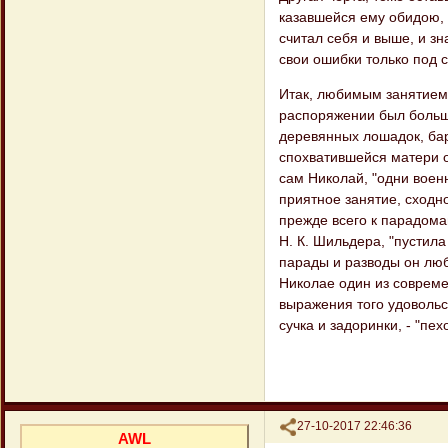
казавшейся ему обидою, 
считал себя и выше, и зн
свои ошибки только под
Итак, любимым занятием 
распоряжении был больш
деревянных лошадок, бар
спохватившейся матери о
сам Николай, "одни воен
приятное занятие, сходн
прежде всего к парадоман
Н. К. Шильдера, "пустила
парады и разводы он люб
Николае один из соврем
выражения того удовольс
сучка и задоринки, - "пе
Поделиться
27-10-2017 22:46:36
AWL