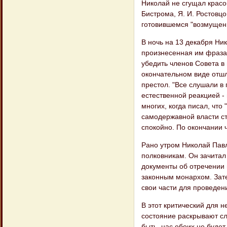
Николай не сгущал красо
Бистрома, Я. И. Ростовцо
готовившемся "возмущени
В ночь на 13 декабря Ни
произнесенная им фраза
убедить членов Совета в
окончательном виде отш
престол. "Все слушали в 
естественной реакцией -
многих, когда писал, что
самодержавной власти с
спокойно. По окончании 
Рано утром Николай Пав
полковникам. Он зачитал
документы об отречении
законным монархом. Зате
свои части для проведен
В этот критический для 
состояние раскрывают сл
быть, нас обоих не будет