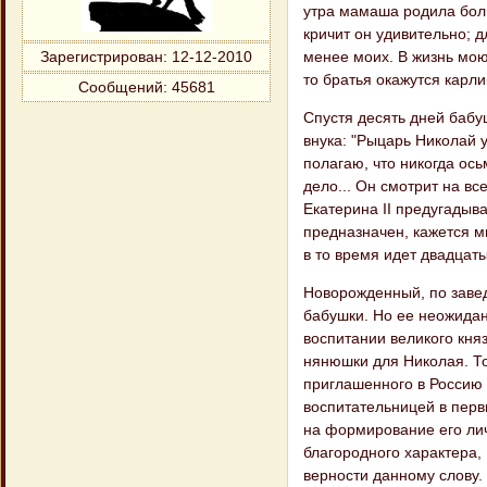
утра мамаша родила боль
кричит он удивительно; дл
менее моих. В жизнь мою 
Зарегистрирован
: 12-12-2010
то братья окажутся карл
Сообщений:
45681
Спустя десять дней баб
внука: "Рыцарь Николай у
полагаю, что никогда ос
дело... Он смотрит на вс
Екатерина II предугадыв
предназначен, кажется мн
в то время идет двадцаты
Новорожденный, по заве
бабушки. Но ее неожидан
воспитании великого кня
нянюшки для Николая. То
приглашенного в Россию 
воспитательницей в первы
на формирование его лич
благородного характера,
верности данному слову.