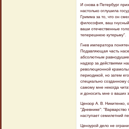
И снова в Петербург при
настолько оглушила госу
Гримма за то, что он сме
философия, ваш гнусный Г
ваши отечественные голо
теперешнюю кутерьму".
Гнев императора понятен
Подавляющая часть насе
абсолютным равнодушием.
надзор за действиями на
революционной крамолы. 
периодикой, но затем его
специально созданному с
самому мне некогда чита
и доносить мне о ваших 
Цензор А. В. Никитенко,
"Дневнике": "Варварство
наступает семилетний п
Цензурой дело не ограни