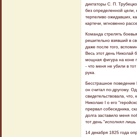
диктаторы С. П. Трубецк
без определенной цели, 
терпеливо ожидавших, как
картечи, мгновенно расс
Команда стрелять боевым
решительно взявший в св
даже после того, вспомин
Весь этот день Николай б
мощная фигура на коне п
- что меня не убили в то
рука.
Бесстрашное поведение 
он считал по-другому. О
свидетельствовала, что, 
Николаю I о его "геройск
прервал собеседника, ска
долга заставило меня поб
тот день "исполнял лишь 
14 декабря 1825 года оп