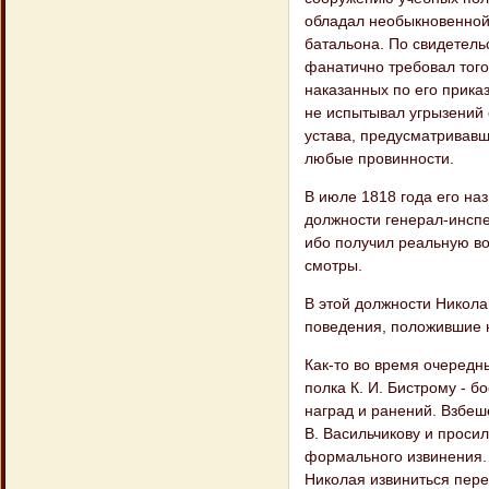
обладал необыкновенной 
батальона. По свидетель
фанатично требовал того 
наказанных по его прика
не испытывал угрызений 
устава, предусматривав
любые провинности.
В июле 1818 года его на
должности генерал-инспе
ибо получил реальную во
смотры.
В этой должности Никол
поведения, положившие 
Как-то во время очередн
полка К. И. Бистрому - 
наград и ранений. Взбеш
В. Васильчикову и проси
формального извинения. 
Николая извиниться пере