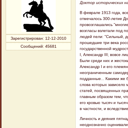
Доктор исторических н
В феврале 1913 года, все
отмечалось 300-летие Д
провозглашались "многи
возгласы взлетали под п
людей пели: "Сильный, де
Зарегистрирован
: 12-12-2010
прошедшие три века рос
Сообщений:
45681
государственной мудрост
I, Александр III; вовсе 
Были среди них и жестоки
Александр I и его племян
неограниченным самодер
подданные... Какими же 
слова которых зависело 
статей, посвященных пра
главным образом тем, чт
его кровью тысяч и тыся
в частности, и вследств
Личность и деяния пятна
неоднозначно оценивалис