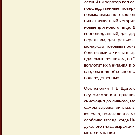
летний император вел себ
подследственные, повери
немыслимые по откровенн
пишет известный историк 
новые для нового лица. 
верноподданный, для дру
перед ним; для третьих 
монархом, готовым произ
бедствиями отчизны и ст
единомышленником, он "су
воплотит их мечтания и 
следователя объясняет с
подследственных.
Объяснения П. Е. Щеголе
неутомимости и терпению
снисходил до личного, м
самом выражении глаз, в
конечно, помогала и сам
особливо взгляд: когда 
духа, его глаза выражали
метали молнии".