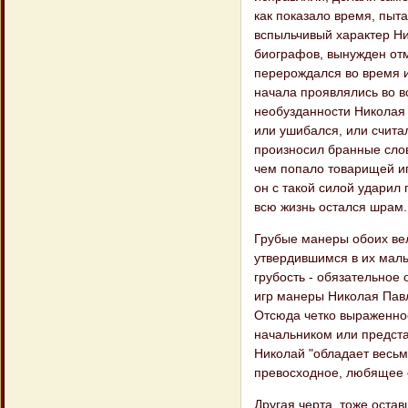
как показало время, пыта
вспыльчивый характер Ни
биографов, вынужден отм
перерождался во время 
начала проявлялись во в
необузданности Николая в
или ушибался, или счита
произносил бранные слов
чем попало товарищей иг
он с такой силой ударил 
всю жизнь остался шрам.
Грубые манеры обоих вел
утвердившимся в их маль
грубость - обязательное
игр манеры Николая Пав
Отсюда четко выраженное
начальником или представ
Николай "обладает весьм
превосходное, любящее с
Другая черта, тоже остав