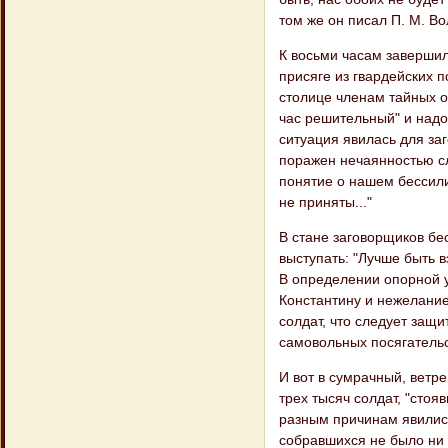
том же он писал П. М. Во
К восьми часам завершил
присяге из гвардейских 
столице членам тайных о
час решительный" и надо
ситуация явилась для за
поражен нечаянностью сл
понятие о нашем бессили
не приняты..."
В стане заговорщиков бе
выступать: "Лучше быть в
В определении опорной у
Константину и нежелание
солдат, что следует защ
самовольных посягательс
И вот в сумрачный, ветр
трех тысяч солдат, "стоя
разным причинам явились
собравшихся не было ни 