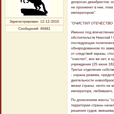
допросах декабристов, он
не проникнет в нее, пок
императором".
Зарегистрирован
: 12-12-2010
"ОЧИСТИЛ ОТЕЧЕСТВО 
Сообщений:
45681
Именно под впечатление
обстоятельств Николай I 
последующая политическа
обнародованном по завер
от следствий заразы, сто
"очистил", все же нет, и
учреждение (25 июня 18
Третье отделение собств
- охрана режима, предо
деятельности новообразо
жизни страны, ничто не 
императора, любившего, 
По донесениям массы "с
территории страны начал
решения судов, вмешивал