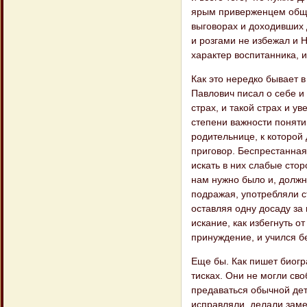
ярым приверженцем общеп
выговорах и доходивших 
и розгами не избежал и 
характер воспитанника, 
Как это нередко бывает 
Павлович писал о себе и
страх, и такой страх и у
степени важности поняти
родительнице, к которой 
приговор. Беспрестанная
искать в них слабые сто
нам нужно было и, должно
подражая, употребляли ст
оставляя одну досаду за
искание, как избегнуть о
принуждение, и учился бе
Еще бы. Как пишет биогр
тисках. Они не могли сво
предаваться обычной дет
исправляли, делали заме