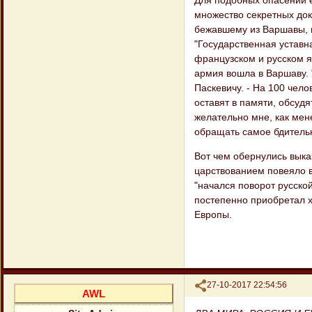
Для подобных опасений е
множество секретных док
бежавшему из Варшавы, и
"Государственная уставна
французском и русском я
армия вошла в Варшаву. 
Паскевичу. - На 100 чело
оставят в памяти, обсудят
желательно мне, как мен
обращать самое бдитель
Вот чем обернулись выка
царствованием повеяло в 
"начался поворот русской
постепенно приобретал х
Европы.
Поделиться
27-10-2017 22:54:56
AWL