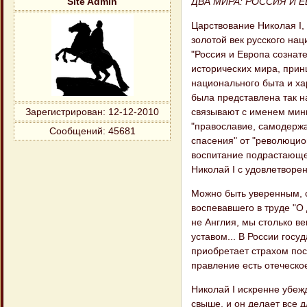
ДВА МИРА: РОССИЯ И 
Site Admin
Царствование Николая I, 
золотой век русского на
"Россия и Европа сознате
исторических мира, прин
национального быта и ха
была представлена так н
связывают с именем мини
Зарегистрирован
: 12-12-2010
"православие, самодержа
Сообщений:
45681
спасения" от "революцио
воспитание подрастающег
Николай I с удовлетворе
Можно быть уверенным, с
воспевавшего в труде "О 
не Англия, мы столько в
уставом... В России госу
приобретает страхом пос
правление есть отеческо
Николай I искренне убеж
свыше, и он делает все 