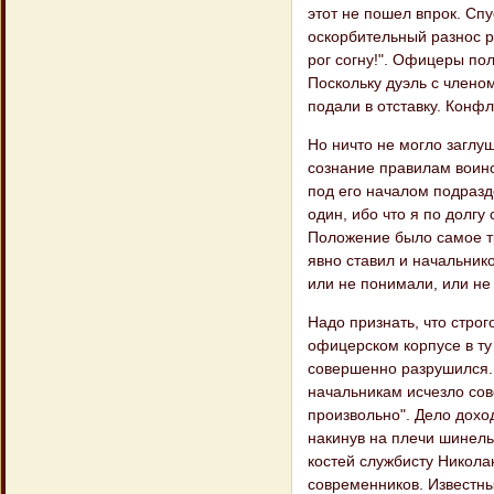
этот не пошел впрок. Сп
оскорбительный разнос р
рог согну!". Офицеры по
Поскольку дуэль с член
подали в отставку. Конфл
Но ничто не могло заглу
сознание правилам воинс
под его началом подразде
один, ибо что я по долгу
Положение было самое тр
явно ставил и начальнико
или не понимали, или не
Надо признать, что строг
офицерском корпусе в ту
совершенно разрушился..
начальникам исчезло сов
произвольно". Дело дохо
накинув на плечи шинель
костей службисту Никола
современников. Известны