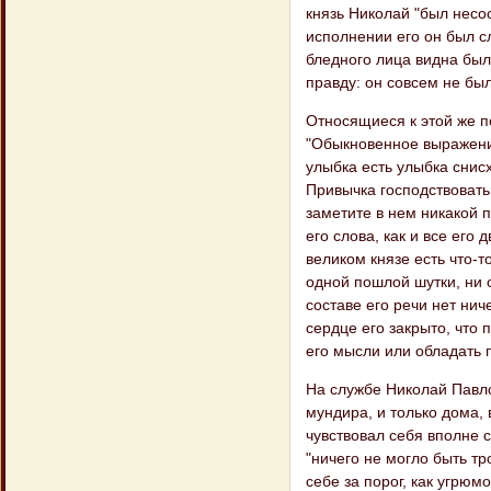
князь Николай "был несо
исполнении его он был сл
бледного лица видна был
правду: он совсем не бы
Относящиеся к этой же п
"Обыкновенное выражение
улыбка есть улыбка снисх
Привычка господствовать 
заметите в нем никакой п
его слова, как и все ег
великом князе есть что-то
одной пошлой шутки, ни о
составе его речи нет нич
сердце его закрыто, что 
его мысли или обладать 
На службе Николай Павло
мундира, и только дома,
чувствовал себя вполне с
"ничего не могло быть тр
себе за порог, как угрюм