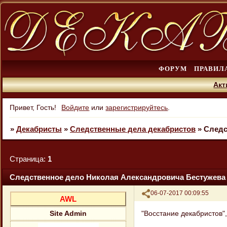
ФОРУМ
ПРАВИЛ
Акт
Привет, Гость!
Войдите
или
зарегистрируйтесь
.
»
Декабристы
»
Следственные дела декабристов
»
Cледс
Страница:
1
Cледственное дело Николая Александровича Бестужева
Поделиться
06-07-2017 00:09:55
AWL
"Восстание декабристов", 
Site Admin