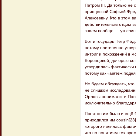
Петром III. Да только не
принцессой Софьей Фред
Алексеевну. Кто в этом в
действительным отцом ве
знаем вообще — уж слиш
Вот и государь Пётр Фёд
потому постепенно утвер
интриг и похождений в м
Воронцовой, дочерью сен
утвердилась фактически 
потому как «мятеж подня
Не будем обсуждать, что 
не слишком исследованны
Орловы понимали: и Паве
исключительно благодаря
Понятно им было и ещё 
приходился им cousin[23
которого являлась факти
что по понятиям тех вре