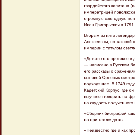
гвардейского капитана (
императрицей поволжски
огромную ежегодную пенс
Иван Григорьевич в 1791 
Вторым из пяти легенда
Алексеевны, по таковой 
империи с титулом светло
«Детство его протекло в 
— написано в Русском б
его рассказы о сражения
сыновей Орловых смотрет
подходящее. В 1749 году
Кадетский Корпус, где о
выучился говорить по-фр
на скудость полученного
«Сборник биографий кав
но при тех же датах:
«Неизвестно где и как пр