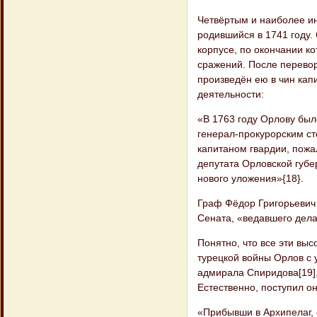
Четвёртым и наиболее и
родившийся в 1741 году.
корпусе, по окончании к
сражений. После перевор
произведён ею в чин кап
деятельности:
«В 1763 году Орлову бы
генерал-прокурорским ст
капитаном гвардии, пожа
депутата Орловской губе
нового уложения»{18}.
Граф Фёдор Григорьевич
Сената, «ведавшего дел
Понятно, что все эти вы
турецкой войны Орлов с 
адмирала Спиридова[19],
Естественно, поступил о
«Прибывши в Архипелаг, 