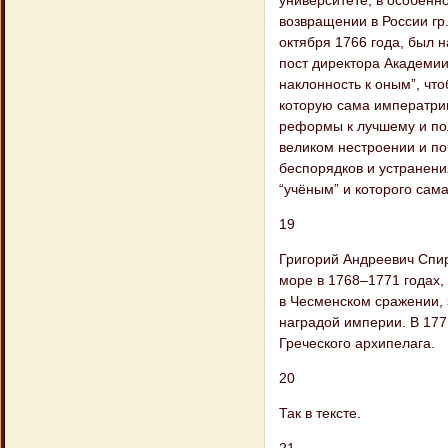
университете, в особенн
возвращении в России гр
октября 1766 года, был 
пост директора Академии
наклонность к оным”, чт
которую сама императриц
реформы к лучшему и по
великом нестроении и по
беспорядков и устранения
“учёным” и которого сам
19
Григорий Андреевич Спи
море в 1768–1771 годах,
в Чесменском сражении,
наградой империи. В 17
Греческого архипелага.
20
Так в тексте.