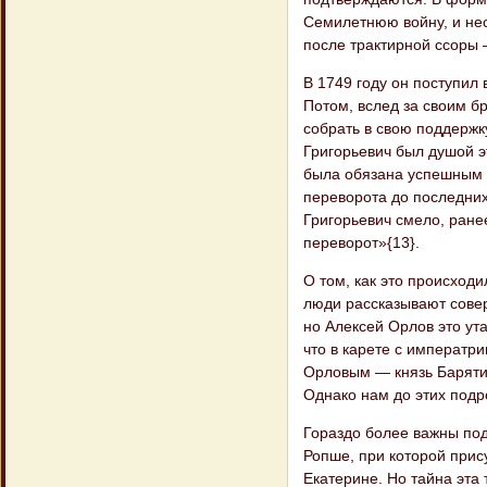
Семилетнюю войну, и не
после трактирной ссоры
В 1749 году он поступил
Потом, вслед за своим бр
собрать в свою поддержк
Григорьевич был душой э
была обязана успешным 
переворота до последних
Григорьевич смело, ране
переворот»{13}.
О том, как это происход
люди рассказывают совер
но Алексей Орлов это ут
что в карете с императри
Орловым — князь Барятин
Однако нам до этих подр
Гораздо более важны под
Ропше, при которой прис
Екатерине. Но тайна эта 