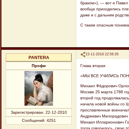
браком»), — вот и Павел 
вообще приходились пле
даже и с дальним родств
С таким опасным пониман
Поделиться
15-11-2016 22:56:35
PANTERA
Глава вторая.
Профи
«МЫ ВСЕ УЧИЛИСЬ ПО
Михаил Фёдорович Орлов,
Москве 25 марта 1788 го
второй год продолжалась
начала новой войны со Ш
прославленные военачал
Зарегистрирован
: 22-12-2010
Андреевич Милорадович 
Сообщений:
4251
Михаил Илларионович Гол
тогда говорилось, свою 