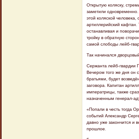
Открытую коляску, стрем
заметили одновременно. 
этой коляской человека, 
артиллерийский кафтан.
останавливая и поворачив
тройку в обратную сторо
самой слободы лейб-гва
Так начинался дворцовый
Сержанта лейб-гвардии 
Вечером того же дня он 
братьями, будет возведё
заговора. Капитан арти
императрицы, также сра
назначенным генерал-ад
«Попали в честь тогда О
событий Александр Серге
давно уже закончится и в
прошлое.