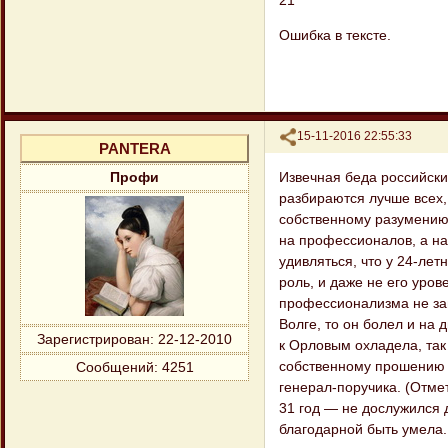
21
Ошибка в тексте.
Поделиться
15-11-2016 22:55:33
PANTERA
Извечная беда российских
Профи
разбираются лучше всех,
собственному разумению
на профессионалов, а на
удивляться, что у 24-ле
роль, и даже не его уров
профессионализма не зам
Волге, то он болел и на
Зарегистрирован
: 22-12-2010
к Орловым охладела, так
собственному прошению у
Сообщений:
4251
генерал-поручика. (Отме
31 год — не дослужился д
благодарной быть умела.