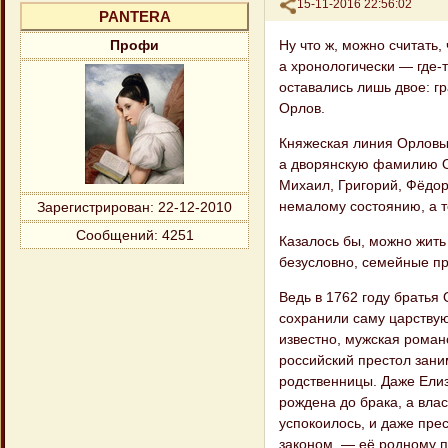
Поделиться
15-11-2016 22:56:02
PANTERA
Ну что ж, можно считать
Профи
а хронологически — где-т
оставались лишь двое: г
Орлов.
Княжеская линия Орловых
а дворянскую фамилию О
Михаил, Григорий, Фёдор
немалому состоянию, а т
Зарегистрирован
: 22-12-2010
Сообщений:
4251
Казалось бы, можно жить
безусловно, семейные пр
Ведь в 1762 году братья 
сохранили саму царству
известно, мужская романо
российский престол зани
родственницы. Даже Елиз
рождена до брака, а влас
успокоилось, и даже прес
законом, — её родному п