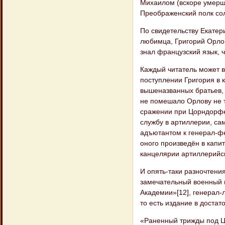
Михаилом (вскоре умерши
Преображенский полк сол
По свидетельству Екатери
любимца, Григорий Орлов
знал французский язык, ч
Каждый читатель может в
поступлении Григория в 
вышеназванных братьев, 
не помешало Орлову не т
сражении при Цорндорфе 
службу в артиллерии, са
адъютантом к генерал-ф
оного произведён в капи
канцелярии артиллерийск
И опять-таки разночтен
замечательный военный 
Академии»[12], генерал-
то есть издание в доста
«Раненный трижды под Ц