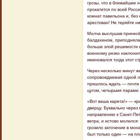
грозы, что в ближайшие н
прокатится по всей Росси
комнат павильона и, без 
арестован! Не теряйте н
Молча выслушав принесё
балдахином, приподнялас
больше злой решимости и
военному резко наклонил
именовался тогда этот с
Через несколько минут 
сопровождаемая одной ли
пришлось ждать — почти 
цугом, четырьмя парами
«Вот ваша карета!» — кр
дверцу. Буквально через 
направлению к Санкт-Пет
ветра, и истово молился
грозило заточение в мона
был только один — на пл