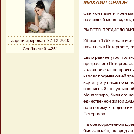
МИХАИЛ ОРЛОВ
Светлой памяти моей ма
научившей меня видеть, 
ВМЕСТО ПРЕДИСЛОВИЯ
28 июня 1762 года в ист
Зарегистрирован
: 22-12-2010
началось в Петергофе, л
Сообщений:
4251
Было раннее утро, тольк
прекрасного Петергофско
холодное солнце просвеч
каплях покрывающей тра
картину эту никак не вп
спешивший по пустынной
Монплезира, бывшего не
единственной живой душо
но и потому, что двор им
Петергофа.
На обезображенном шрам
был запылён, но вряд ли 