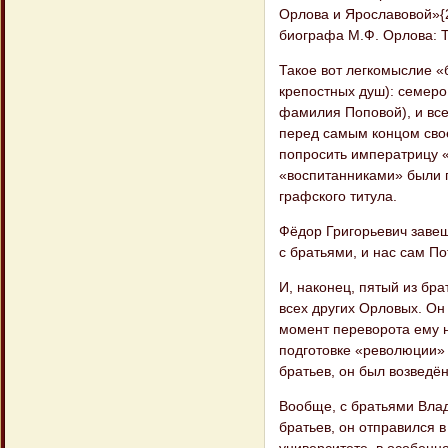
Орлова и Ярославовой»{2
биографа М.Ф. Орлова: 
Такое вот легкомыслие «
крепостных душ): семеро 
фамилия Поповой), и все
перед самым концом свое
попросить императрицу «у
«воспитанниками» были 
графского титула.
Фёдор Григорьевич заве
с братьями, и нас сам По
И, наконец, пятый из бр
всех других Орловых. Он 
момент переворота ему н
подготовке «революции» о
братьев, он был возведён
Вообще, с братьями Влад
братьев, он отправился в