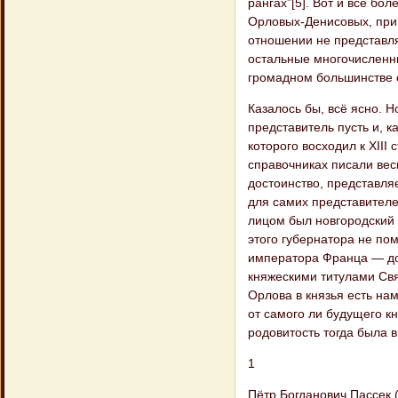
рангах”[5]. Вот и все б
Орловых-Денисовых, прин
отношении не представляе
остальные многочисленн
громадном большинстве сл
Казалось бы, всё ясно. 
представитель пусть и, к
которого восходил к XIII
справочниках писали вес
достоинство, представля
для самих представителе
лицом был новгородский 
этого губернатора не пом
императора Франца — до
княжескими титулами Св
Орлова в князья есть на
от самого ли будущего кн
родовитость тогда была в
1
Пётр Богданович Пассек 