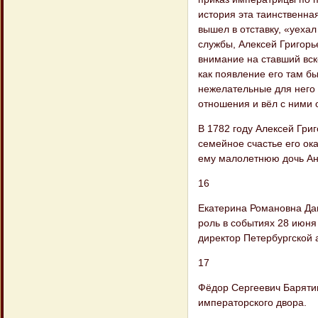
история эта таинственная
вышел в отставку, «уеха
службы, Алексей Григорь
внимание на ставший вск
как появление его там б
нежелательные для него
отношения и вёл с ними 
В 1782 году Алексей Гри
семейное счастье его ока
ему малолетнюю дочь Анн
16
Екатерина Романовна Даш
роль в событиях 28 июня
директор Петербургской 
17
Фёдор Сергеевич Барятин
императорского двора.