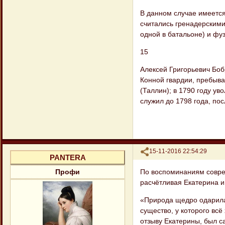
В данном случае имеется
считались гренадерскими;
одной в батальоне) и фу
15
Алексей Григорьевич Боб
Конной гвардии, пребыва
(Таллин); в 1790 году ув
служил до 1798 года, пос
Поделиться
15-11-2016 22:54:29
PANTERA
По воспоминаниям совре
Профи
расчётливая Екатерина и
«Природа щедро одарила
существо, у которого всё
отзыву Екатерины, был с