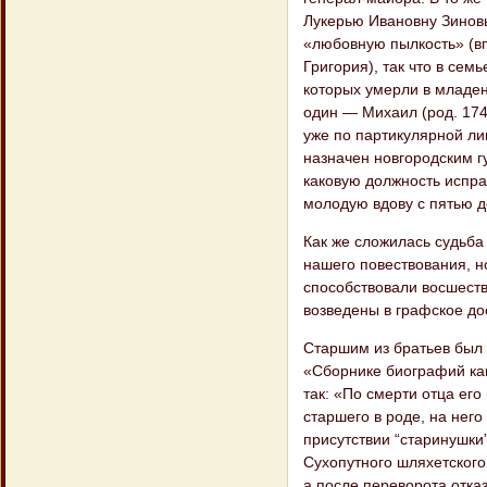
Лукерью Ивановну Зиновь
«любовную пылкость» (в
Григория), так что в сем
которых умерли в младенч
один — Михаил (род. 174
уже по партикулярной ли
назначен новгородским г
каковую должность испра
молодую вдову с пятью д
Как же сложилась судьба
нашего повествования, но
способствовали восшеств
возведены в графское до
Старшим из братьев был 
«Сборнике биографий кав
так: «По смерти отца ег
старшего в роде, на нег
присутствии “старинушки
Сухопутного шляхетского
а после переворота отка