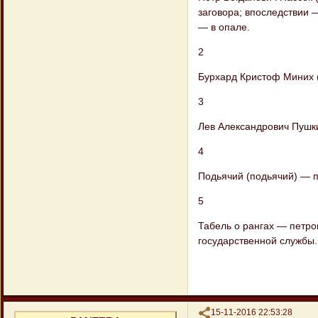
заговора; впоследствии 
— в опале.
2
Бурхард Кристоф Миних 
3
Лев Александрович Пушки
4
Подьячий (подьячий) — п
5
Табель о рангах — петро
государственной службы.
Поделиться
15-11-2016 22:53:28