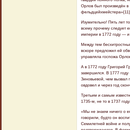
Орлов был произведён в 
фельдцейхмейстера»{11}
Изумительно! Пять лет 
всему прочему следует е
империи в 1772 году — и
Между тем бесхитростный
вскоре предложил ей обв
управляла госпожа Орлов
А в 1772 году Григорий 
завершился. В 1777 году
Зиновьевой, чем вызвал г
овдовел и через год скон
Третьим и самым известн
1735-м, не то в 1737 году
«Мы не знаем ничего о е
говорили, будто он воспи
Семилетней войне и полу
подтверждаются. В форм