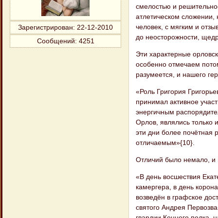
смелостью и решительност
атлетическом сложении, 
человек, с мягким и отз
Зарегистрирован
: 22-12-2010
до неосторожности, щедр
Сообщений:
4251
Эти характерные орловск
особенно отмечаем потом
разумеется, и нашего гер
«Роль Григория Григорье
принимал активное участ
энергичным распорядителе
Орлов, являлись только 
эти дни более почётная 
отличаемым»{10}.
Отличий было немало, и
«В день восшествия Екат
камергера, в день корон
возведён в графское дос
святого Андрея Первозва
гвардии Конного полка, 