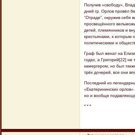
Получив «свободу», Влад
дней гр. Орлов провёл б
“Отраде”, окружив себя 
просвещённого вельможи 
детей, племянников и вн
крестьянами, к которым 
политическими и общест
Граф был женат на Елиза
годах, а Григорий[22] не
камергером, но был такж
трёх дочерей, все они в
Последний из легендарн
«Екатерининских орлов» —
но и вообще подавляющее
* * *