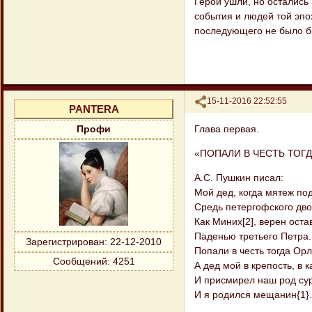
Герои ушли, но остались
события и людей той эпо
последующего не было 
Поделиться
15-11-2016 22:52:55
PANTERA
Глава первая.
Профи
«ПОПАЛИ В ЧЕСТЬ ТОГ
А.С. Пушкин писал:
Мой дед, когда мятеж по
Средь петергофского дво
Как Миних[2], верен оста
Паденью третьего Петра.
Зарегистрирован
: 22-12-2010
Попали в честь тогда Ор
Сообщений:
4251
А дед мой в крепость, в к
И присмирел наш род су
И я родился мещанин{1}.