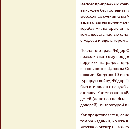
мелких прибрежных крепо
вынужден был оставить гр
морском сражении близ Че
взрыва; затем принимал 
кораблями, которые он ча
командовать частью флот
с Родоса и вдоль корома
После того граф Фёдор О
позволившего ему продол
поручики, наградила орд
в честь него в Царском 
носами. Когда же 10 июл
турецкую войну, Фёдор Г
был отставлен от службы.
столицу. Как сказано в 
детей (женат он не был, 
дочерей), литературой и 
Как представляется, спи
том же издании, но уже 
Москве 8 октября 1786 г