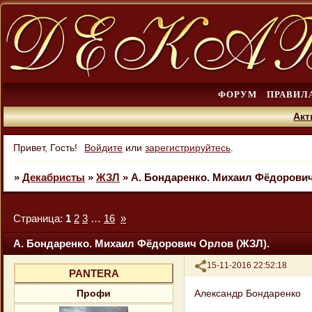
ФОРУМ
ПРАВИЛ
Акт
Привет, Гость!
Войдите
или
зарегистрируйтесь
.
»
Декабристы
»
ЖЗЛ
»
А. Бондаренко. Михаил Фёдорович
Страница:
1
2
3
…
16
»
А. Бондаренко. Михаил Фёдорович Орлов (ЖЗЛ).
Поделиться
15-11-2016 22:52:18
PANTERA
Александр Бондаренко
Профи