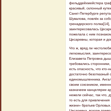
фельддейхмейстера графа
красивый, склонный куте
Санкт-Петербурге репута
Шувалова, повлёк за соб
гренадерского полка[14]
заинтересовалась Цесаре
пожелала с ним познако
Цесаревны, которая и до
Что ж, вряд ли честолюб
легкомыслия, заинтересо
Елизавета Петровна дыша
требовались сторонники,
есть опасность, что кто-
достаточно безотказный 
единомышленника. Ангаль
своим союзником, именно
казначеем канцелярии ар
нежели сейчас, так что,
то есть для привлечения
жизни» братьев Орловых.
Цесаревна, вскоре прев