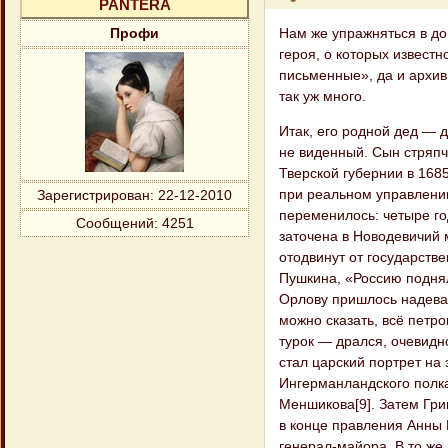
PANTERA
Нам же упражняться в до
Профи
героя, о которых извест
письменные», да и архив
так уж много.
Итак, его родной дед — 
не виденный. Сын стряпч
Тверской губернии в 168
при реальном управлени
Зарегистрирован
: 22-12-2010
переменилось: четыре г
Сообщений:
4251
заточена в Новодевичий 
отодвинут от государств
Пушкина, «Россию подня
Орлову пришлось надеват
можно сказать, всё петр
турок — дрался, очевидн
стал царский портрет на 
Ингерманландского полка
Меншикова[9]. Затем Григ
в конце правления Анны И
генерал-майора. В то же