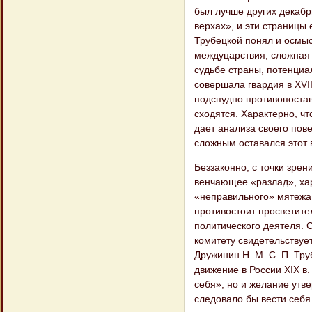
был лучше других декабр
верхах», и эти страницы
Трубецкой понял и осмыс
междуцарствия, сложная 
судьбе страны, потенциа
совершала гвардия в XVII
подспудно противопостав
сходятся. Характерно, ч
дает анализа своего пов
сложным оставался этот 
Беззаконно, с точки зрен
венчающее «разлад», ха
«неправильного» мятежа 
противостоит просветите
политического деятеля. 
комитету свидетельствуе
Дружинин Н. М. С. П. Тру
движение в России XIX в.
себя», но и желание утв
следовало бы вести себя 