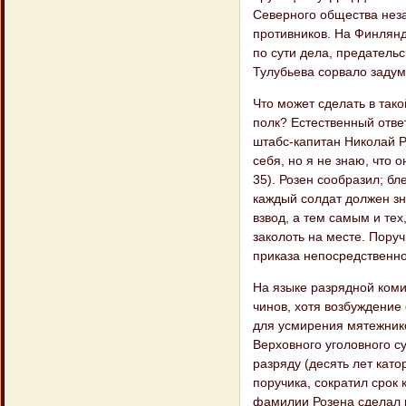
Северного общества неза
противников. На Финлянд
по сути дела, предатель
Тулубьева сорвало задум
Что может сделать в так
полк? Естественный отве
штабс-капитан Николай Р
себя, но я не знаю, что 
35). Розен сообразил; бл
каждый солдат должен зн
взвод, а тем самым и тех
заколоть на месте. Поруч
приказа непосредственно
На языке разрядной коми
чинов, хотя возбуждение 
для усмирения мятежников
Верховного уголовного су
разряду (десять лет кат
поручика, сократил срок 
фамилии Розена сделал по