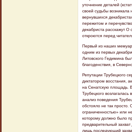
уточнение деталей (кстат
своей судьбы возникала 
вернувшихся декабристах
пережитом и перечувство
декабриста расскажут О 
откроются перед читател
Первый из наших мемуари
одним из первых декабри
Литовского Гедимина был
благоденствия, в Северн
Репутации Трубецкого се
диктатором восстания, а
на Сенатскую площадь. В
Трубецкого возлагалась 
анализ поведения Трубец
обстояло не так просто.
ограниченностью» или не
которому должно было пр
предварительный захват 
лишь последующий захват