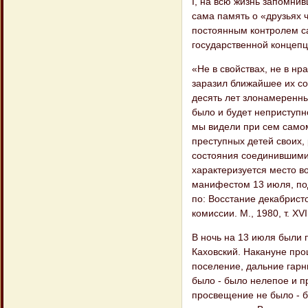
I, на всю жизнь запомнив
сама память о «друзьях 
постоянным контролем са
государственной концепц
«Не в свойствах, не в нр
заразил ближайшее их со
десять лет злонамеренны
было и будет неприступн
мы видели при сем самом
преступных детей своих,
состояния соединившимис
характеризуется место в
манифестом 13 июля, по
по: Восстание декабрист
комиссии. М., 1980, т. XVII
В ночь на 13 июля были 
Каховский. Накануне про
поселение, дальние гарн
было - было нелепое и п
просвещение не было - б