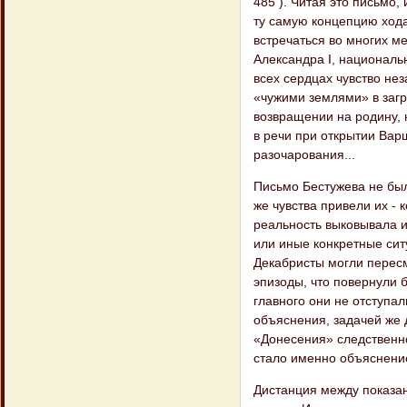
485 ). Читая это письмо,
ту самую концепцию хода
встречаться во многих м
Александра I, националь
всех сердцах чувство нез
«чужими землями» в загр
возвращении на родину,
в речи при открытии Вар
разочарования...
Письмо Бестужева не был
же чувства привели их - 
реальность выковывала и
или иные конкретные сит
Декабристы могли пересм
эпизоды, что повернули б
главного они не отступа
объяснения, задачей же 
«Донесения» следственно
стало именно объяснени
Дистанция между показан