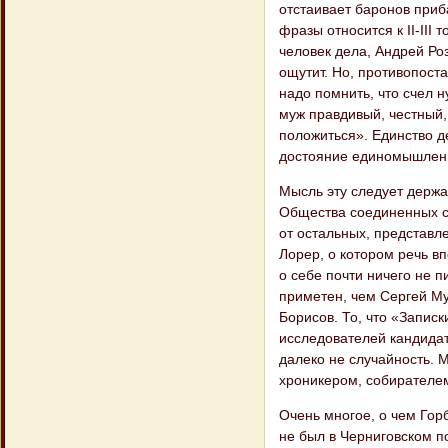
отстаивает баронов приб
фразы относится к II-III
человек дела, Андрей Роз
ощутит. Но, противопост
надо помнить, что счел н
муж правдивый, честный,
положиться». Единство д
достояние единомышлен
Мысль эту следует держа
Общества соединенных с
от остальных, представл
Лорер, о котором речь вп
о себе почти ничего не 
приметен, чем Сергей Му
Борисов. То, что «Записк
исследователей кандидату
далеко не случайность. 
хроникером, собирателе
Очень многое, о чем Горб
не был в Черниговском по