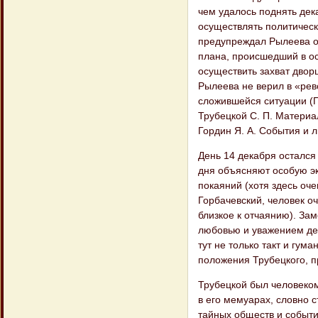
чем удалось поднять дек
осуществлять политическо
предупреждал Рылеева о
плана, происшедший в ос
осуществить захват дворц
Рылеева не верил в «ре
сложившейся ситуации (По
Трубецкой С. П. Материал
Гордин Я. А. События и л
День 14 декабря остался
дня объясняют особую эк
покаяний (хотя здесь оче
Горбачевский, человек оч
близкое к отчаянию). Зам
любовью и уважением дека
тут не только такт и гум
положения Трубецкого, п
Трубецкой был человеком 
в его мемуарах, словно 
тайных обществ и событи