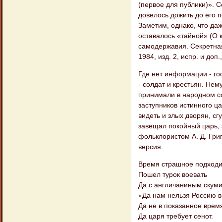
(первое для публики)». С
довелось дожить до его 
Заметим, однако, что да
оставалось «тайной» (О 
самодержавия. Секретная 
1984, изд. 2, испр. и доп.,
Где нет информации - г
- солдат и крестьян. Не
принимали в народном со
заступников истинного ц
видеть и злых дворян, сг
завещал покойный царь, 
фольклористом А. Д. Гри
версия.
Время страшное подходи
Пошел турок воевать
Да с англичаниным скуми
«Да нам нельзя Россию в
Да не в показанное врем
Да царя требует сенот.