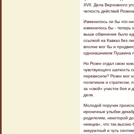
XVII. Дела Верховного уг
четкость действий Розен
Изменилось ли бы что-ниб
изменилось бы - теперь 
выше обвинение было еди
ссылкой на Кавказ без л
вполне мог бы и продвину
однокашником Пушкина п
Но Розен отдал свою ком
чувствующего шаткость с
перевесили? Розен мог на
политиком и стратегом, 
за «свой» участок боя и 
деле.
Молодой поручик происхо
ироничные улыбки декабр
родителям, некоторой дол
немцев», что так высоко 
аккуратный и чуть сенти