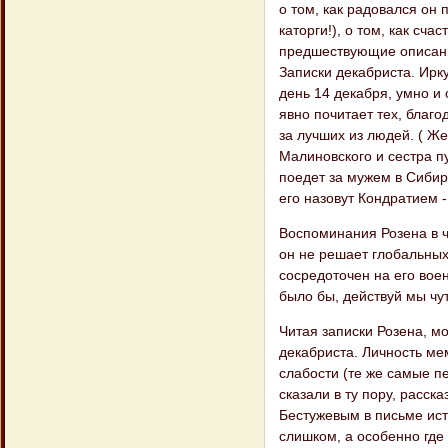
о том, как радовался он 
каторги!), о том, как сч
предшествующие описанию
Записки декабриста. Ирку
день 14 декабря, умно и 
явно почитает тех, благо
за лучших из людей. ( Же
Малиновского и сестра п
поедет за мужем в Сибирь
его назовут Кондратием -
Воспоминания Розена в че
он не решает глобальных
сосредоточен на его воен
было бы, действуй мы чут
Читая записки Розена, м
декабриста. Личность ме
слабости (те же самые п
сказали в ту пору, расск
Бестужевым в письме ист
слишком, а особенно где