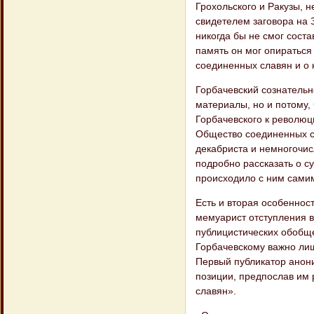
Грохольского и Ракузы, 
свидетелем заговора на 
никогда бы не смог соста
память он мог опираться
соединенных славян и о 
Горбачевский сознательно
материалы, но и потому, 
Горбачевского к революц
Общество соединенных сл
декабриста и немногочис
подробно рассказать о су
происходило с ним самим,
Есть и вторая особенност
мемуарист отступления в
публицистических обобще
Горбачевскому важно лиш
Первый публикатор анони
позиции, предпослав им 
славян».