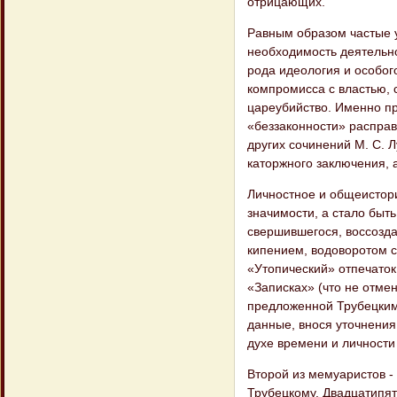
отрицающих.
Равным образом частые у
необходимость деятельно
рода идеология и особог
компромисса с властью, 
цареубийство. Именно пр
«беззаконности» расправ
других сочинений М. С. 
каторжного заключения, а
Личностное и общеистори
значимости, а стало быт
свершившегося, воссозда
кипением, водоворотом с
«Утопический» отпечаток
«Записках» (что не отме
предложенной Трубецким,
данные, внося уточнения
духе времени и личности
Второй из мемуаристов -
Трубецкому. Двадцатипят