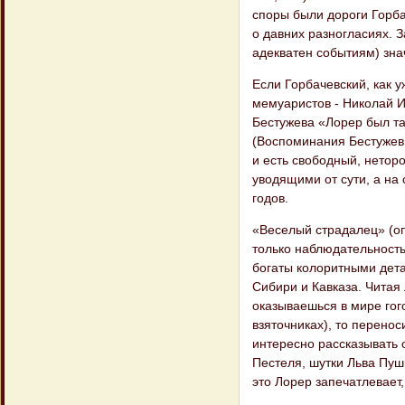
споры были дороги Горба
о давних разногласиях. З
адекватен событиям) зна
Если Горбачевский, как 
мемуаристов - Николай И
Бестужева «Лорер был так
(Воспоминания Бестужевы
и есть свободный, нетор
уводящими от сути, а на
годов.
«Веселый страдалец» (оп
только наблюдательност
богаты колоритными дет
Сибири и Кавказа. Читая
оказываешься в мире гог
взяточниках), то перенос
интересно рассказывать 
Пестеля, шутки Льва Пуш
это Лорер запечатлевает,