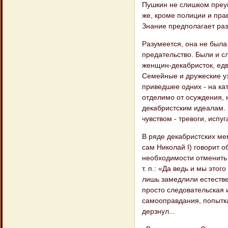
Пушкин не слишком преув
же, кроме полиции и прав
Знание предполагает ра
Разумеется, она не была
предательство. Были и сл
женщин-декабристок, едв
Семейные и дружеские уз
приведшее одних - на кат
отделимо от осуждения, 
декабристским идеалам.
чувством - тревоги, испуг
В ряде декабристских ме
сам Николай I) говорит 
необходимости отменить 
т. п.: «Да ведь и мы это
лишь замедлили естестве
просто следовательская и
самооправдания, попытка
дерзнул...