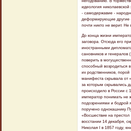
негодованию. В торжест
идеология николаевской 
- самодержавие - народн
деформирующие другие ф
почти никто не верит. Н
До конца жизни императо
заговора. Отсюда его пр
иностранными дипломатам
сановников и генералов (
поверить в могущественн
способный возродиться в
их родственников, порой
манифеста скрывала от 
за которым скрывались д
происходило в России с 1
император понимать не 
подозрениями и бодрой я
поручено однокашнику Пуш
«Восшествие на престол 
восстании 14 декабря, с
Николая I в 1857 году, к