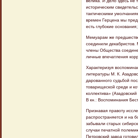
велика. И дело здесь не 
историческим свидетельс
тактическими умолчаниям
времен Герцена мы пред
есть глубокие основания
Мемуарам же предшество
соединили декабристов. 
члены Общества соедине
личные впечатления корр
Характеризуя воспомина
литературы М. К. Азадовс
дарованного судьбой пос
товарищеской среде и ко
коллектива» (Азадовский
В кн.: Воспоминания Бесту
Признавая правоту исслед
распространяется и на б
забывали старых сибирск
случаи печатной полемик
Петровский завод готови