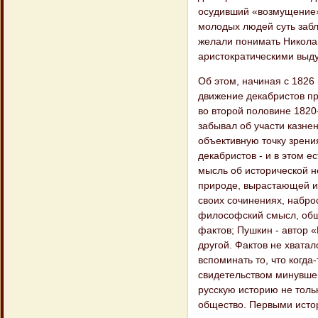
осудивший «возмущение»,
молодых людей суть забл
желали понимать Николай
аристократическими выду
Об этом, начиная с 1826
движение декабристов пр
во второй половине 1820-
забывал об участи казне
объективную точку зрени
декабристов - и в этом е
мысль об исторической н
природе, вырастающей из
своих сочинениях, набро
философский смысл, общи
фактов; Пушкин - автор «
другой. Фактов не хвата
вспоминать то, что когд
свидетельством минувшего
русскую историю не тольк
общество. Первыми исто