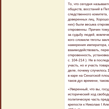
То, что сегодня называе
обществ, восстаний в Пе
следственного комитета,
доверенных лиц. Хорошо и
них) были весьма откров
откровенны. Причин тому
за судьбу людей, вовлеч
кого сломили тяготы зак
намерения императора, к
взаимодействовать, пере
откровенность, установк
с. 104-214 ). Не в посл
участь, но и участь тов
деле, почему случилось 
в каре на Сенатской пло
таков дух времени, таков
«Уверенный, что вы, госу
исторический ход свобод
политическую часть пред
крепости к Николаю I Алек