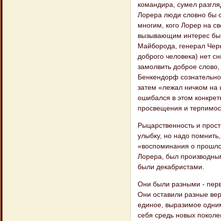
командира, сумел разгля
Лорера люди словно бы ст
многим, кого Лорер на св
вызывающим интерес быв
Майборода, генерал Черн
доброго человека) нет сн
замолвить доброе слово, 
Бенкендорф сознательно 
затем «лежал ничком на 
ошибался в этом конкретн
просвещения и терпимост
Рыцарственность и прост
улыбку, но надо помнить
«воспоминания о прошлом
Лорера, был производным
были декабристами.
Они были разными - перв
Они оставили разные верс
единое, выразимое одним
себя средь новых поколе