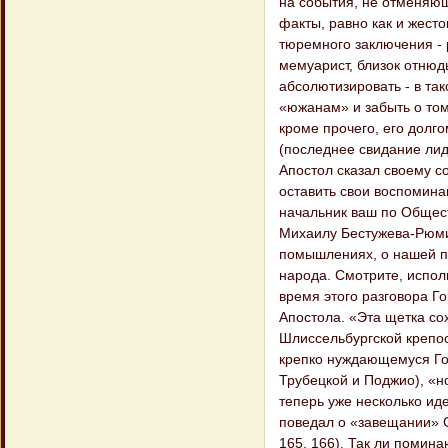
на события, не отменяющ
факты, равно как и жесто
тюремного заключения - р
мемуарист, близок отнюд
абсолютизировать - в та
«южанам» и забыть о том
кроме прочего, его долго
(последнее свидание ли
Апостол сказал своему со
оставить свои воспоминан
начальник ваш по Обществ
Михаилу Бестужева-Рюми
помышлениях, о нашей пр
народа. Смотрите, испол
время этого разговора Г
Апостола. «Эта щетка со
Шлиссельбургской крепос
крепко нуждающемуся Гор
Трубецкой и Поджио), «но
теперь уже несколько иде
поведал о «завещании» С.
165, 166). Так ли помин