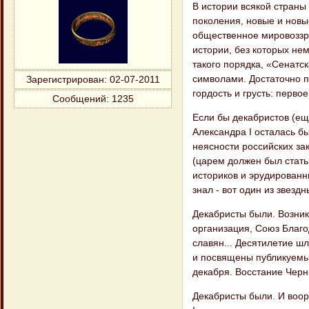
В истории всякой страны
поколения, новые и новы
общественное мировоззре
истории, без которых не
такого порядка, «Сенатс
символами. Достаточно п
Зарегистрирован
: 02-07-2011
гордость и грусть: перво
Сообщений:
1235
Если бы декабристов (ещ
Александра I осталась б
неясности российских за
(царем должен был стать
историков и эрудированн
знал - вот один из звезд
Декабристы были. Возник
организация, Союз Благ
славян... Десятилетие шл
и посвящены публикуемые
декабря. Восстание Черни
Декабристы были. И воо