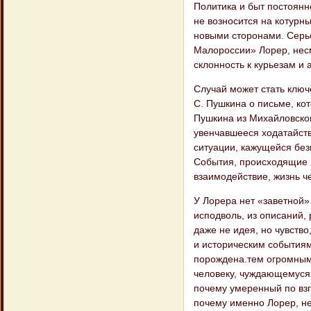
Политика и быт постоянн
не возносится на котурн
новыми сторонами. Серье
Малороссии» Лорер, несм
склонность к курьезам и 
Случай может стать ключ
С. Пушкина о письме, ко
Пушкина из Михайловског
увенчавшееся ходатайств
ситуации, кажущейся без
События, происходящие в
взаимодействие, жизнь ч
У Лорера нет «заветной»
исподволь, из описаний,
даже не идея, но чувство
и историческим события
порождена.тем огромным
человеку, чуждающемуся 
почему умеренный по вз
почему именно Лорер, не