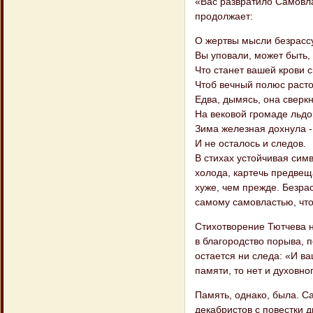
«Вас развратило Самовла
продолжает:
О жертвы мысли безрасс
Вы уповали, может быть,
Что станет вашей крови с
Чтоб вечный полюс расто
Едва, дымясь, она сверкн
На вековой громаде льдо
Зима железная дохнула -
И не осталось и следов.
В стихах устойчивая сим
холода, картечь предвещ
хуже, чем прежде. Безра
самому самовластью, что
Стихотворение Тютчева н
в благородство порыва, п
остается ни следа: «И ва
памяти, то нет и духовно
Память, однако, была. С
декабристов с повестки 