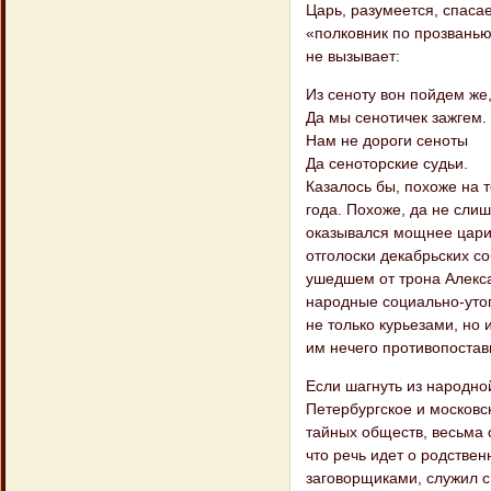
Царь, разумеется, спасае
«полковник по прозванью
не вызывает:
Из сеноту вон пойдем же
Да мы сенотичек зажгем.
Нам не дороги сеноты
Да сеноторские судьи.
Казалось бы, похоже на 
года. Похоже, да не сли
оказывался мощнее царис
отголоски декабрьских с
ушедшем от трона Алекса
народные социально-утопи
не только курьезами, но
им нечего противопостав
Если шагнуть из народно
Петербургское и московс
тайных обществ, весьма 
что речь идет о родствен
заговорщиками, служил с