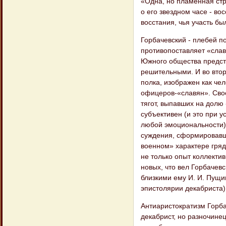
«Одна, но пламенная стр
о его звездном часе - во
восстания, чья участь б
Горбачевский - плебей п
противопоставляет «слав
Южного общества предст
решительными. И во втор
полка, изображен как че
офицеров-«славян». Сво
тягот, выпавших на долю
субъективен (и это при 
любой эмоциональности),
суждения, сформировавши
военном» характере гряд
не только опыт коллекти
новых, что вел Горбачев
близкими ему И. И. Пущи
эпистолярии декабриста)
Антиаристократизм Горба
декабрист, но разночинец