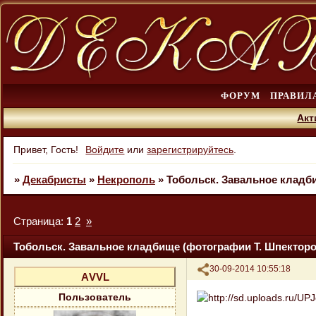
ФОРУМ
ПРАВИЛ
Акт
Привет, Гость!
Войдите
или
зарегистрируйтесь
.
»
Декабристы
»
Некрополь
»
Тобольск. Завальное кладб
Страница:
1
2
»
Тобольск. Завальное кладбище (фотографии Т. Шпекторо
Поделиться
30-09-2014 10:55:18
АVVL
Пользователь