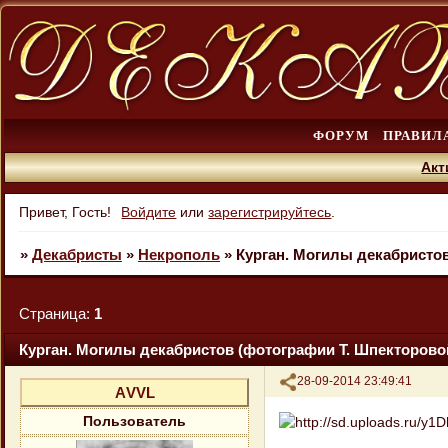
ФОРУМ
ПРАВИЛ
Акт
Привет, Гость!
Войдите
или
зарегистрируйтесь
.
»
Декабристы
»
Некрополь
»
Курган. Могилы декабристов
Страница:
1
Курган. Могилы декабристов (фотографии Т. Шпекторовой
Поделиться
28-09-2014 23:49:41
АVVL
Пользователь