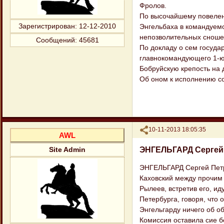
Фролов.
По высочайшему повелен
Зарегистрирован
: 12-12-2010
Энгельбаха в командуемо
непозволительных сноше
Сообщений:
45681
По докладу о сем госуда
главнокомандующего 1-ю
Бобруйскую крепость на 
Об оном к исполнению 
Поделиться
10-11-2013 18:05:35
AWL
ЭНГЕЛЬГАРД Сергей
Site Admin
ЭНГЕЛЬГАРД Сергей Петр
Каховский между прочим 
Рылеев, встретив его, ид
Петербурга, говоря, что 
Энгельгарду ничего об о
Комиссия оставила сие б