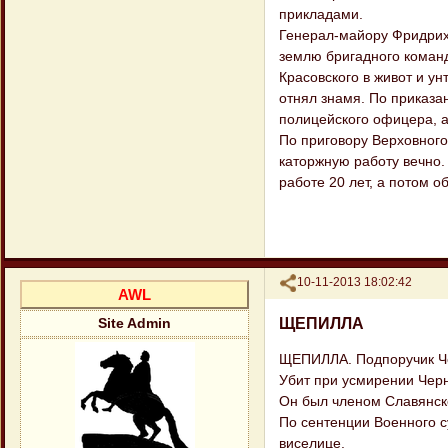
прикладами.
Генерал-майору Фридрихс
землю бригадного команд
Красовского в живот и ун
отнял знамя. По приказа
полицейского офицера, а
По приговору Верховного
каторжную работу вечно.
работе 20 лет, а потом о
Поделиться
10-11-2013 18:02:42
AWL
ЩЕПИЛЛА
Site Admin
ЩЕПИЛЛА. Подпоручик Че
Убит при усмирении Черни
Он был членом Славянск
По сентенции Военного с
виселице.