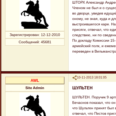
ШТОРХ Александр Андрее
Членом не был и о сущест
во дворце, увидев идущи
оному, не зная, куда и д
выстроившегося каре. На
присяги, отвечал, что ед
Зарегистрирован
: 12-12-2010
следствию, ни по сведени
По докладу Комиссии 15-
Сообщений:
45681
армейский полк, и ежеме
переведен в Вильманстра
Поделиться
10-11-2013 18:01:05
AWL
ШУЛЬТЕН
Site Admin
ШУЛЬТЕН. Поручик 9 арт
Бечаснов показал, что о
что Шультен принят был в
отвечал, что Пестов приг