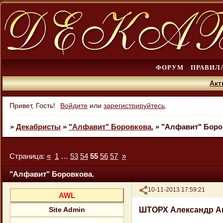
ФОРУМ
ПРАВИЛ
Акт
Привет, Гость!
Войдите
или
зарегистрируйтесь
.
»
Декабристы
»
"Алфавит" Боровкова.
»
"Алфавит" Боро
Страница:
«
1
…
53
54
55
56
57
»
"Алфавит" Боровкова.
Поделиться
10-11-2013 17:59:21
AWL
ШТОРХ Александр А
Site Admin