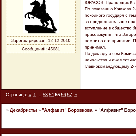
ЮРАСОВ. Прапорщик Квар
По показанию Крюкова 2-
покойного государя с тем
за представительное пра
вступление в общество 
присовокупил, что Загор
Зарегистрирован
: 12-12-2010
помнит о его принятии. П
принимал.
Сообщений:
45681
По докладу о сем Комисс
начальства и ежемесячн
главнокомандующему 2-
Страница:
«
1
…
53
54
55
56
57
»
»
Декабристы
»
"Алфавит" Боровкова.
»
"Алфавит" Боро