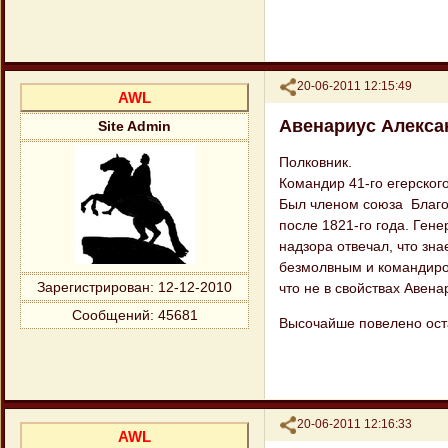
Поделиться
20-06-2011 12:15:49
AWL
Авенариус Алекса
Site Admin
Полковник.
Командир 41-го егерского
Был членом союза Благод
после 1821-го года. Ген
надзора отвечал, что зн
безмолвным и командиром
Зарегистрирован
: 12-12-2010
что не в свойствах Авен
Сообщений:
45681
Высочайше повелено ост
Поделиться
20-06-2011 12:16:33
AWL