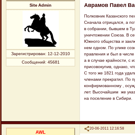
Аврамов Павел Ва
Site Admin
Полковник Казанского пех
Сначала отрицался, а пот
в собрании, бывшем в Ту
уничтожении Союза. В с
Южного общества и заключ
нем одном. По улике соз
Зарегистрирован
: 12-12-2010
правления и был в числ
а в случае крайности, с
Сообщений:
45681
присовокупив, однако, ч
С того жe 1821 года удал
членами прекратил. По п
конфирмованному , осужд
лет. Высочайшим же указо
на поселение в Сибири.
Поделиться
20-06-2011 12:16:58
AWL