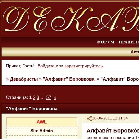
ФОРУМ
ПРАВИЛ
Акт
Привет, Гость!
Войдите
или
зарегистрируйтесь
.
»
Декабристы
»
"Алфавит" Боровкова.
»
"Алфавит" Боро
Страница:
1
2
3
…
57
»
"Алфавит" Боровкова.
Поделиться
20-06-2011 12:11:54
AWL
Алфави́т Боровко́
Site Admin
следствию о восстании 1