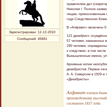
правителем дел (секрета
Николая I. Полное назв
лицам, прикосновенным к
года Следственною Комис
В «Алфавит» включено 5
Зарегистрирован
: 12-12-2010
121 декабрист, осуждённ
Сообщений:
45681
57 человек, наказанных 
290 человек, оправданны
к следствию, в том числ
Вымышленные имена, уп
Архивные копии неопубл
декабристов. Первое печ
А. А. Сиверсом в 1920-е
«Декабристы».
Алфавит
членам бывш
произведенному высоча
составлен 1837 года
.