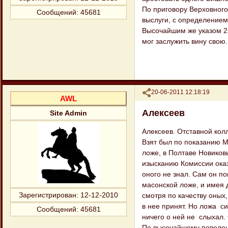
По приговору Верховного
Сообщений:
45681
выслуги, с определением
Высочайшим же указом 22
мог заслужить вину cвою.
Поделиться
20-06-2011 12:18:19
AWL
Алексеев
Site Admin
Алексеев. Отставной кол
Взят был по показанию М
ложе, в Полтаве Новиков
изысканию Комиссии оказ
оного не знал. Сам он по
масонской ложе, и имея 
Зарегистрирован
: 12-12-2010
смотря по качеству оных,
в нее принят. Но ложа с
Сообщений:
45681
ничего о ней не слыхал.
По высочайшему повелен