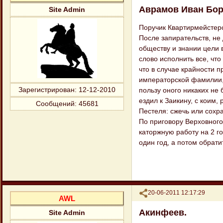
Аврамов Иван Бо
Site Admin
Поручик Квартирмейстерс
После запирательств, не
обществу и знании цели 
слово исполнить все, чт
что в случае крайности п
императорской фамилии, 
Зарегистрирован
: 12-12-2010
пользу оного никаких не 
ездил к Заикину, с коим,
Сообщений:
45681
Пестеля: сжечь или сохр
По приговору Верховного
каторжную работу на 2 г
один год, а потом обрати
Поделиться
20-06-2011 12:17:29
AWL
Акинфеев.
Site Admin