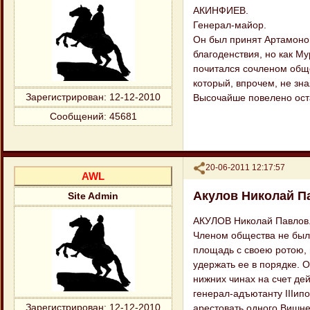
АКИНФИЕВ.
Генерал-майор.
Он был принят Артамоно
благоденствия, но как М
почитался сочленом обще
который, впрочем, не зн
Зарегистрирован
: 12-12-2010
Высочайше повелено ост
Сообщений:
45681
Поделиться
20-06-2011 12:17:57
AWL
Акулов Николай П
Site Admin
АКУЛОВ Николай Павлов.
Членом общества не был 
площадь с своею ротою, н
удержать ее в порядке. 
нижних чинах на счет де
генерал-адъютанту IIIипо
Зарегистрирован
: 12-12-2010
арестовать одного Вишне