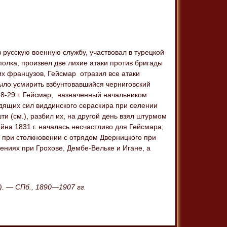
 русскую военную службу, участвовал в турецкой
 полка, произвел две лихие атаки против бригады
их французов, Гейсмар отразил все атаки
было усмирить взбунтовавшийся черниговский
28-29 г. Гейсмар, назначенный начальником
одящих сил виддинского сераскира при селении
и (см.), разбил их, на другой день взял штурмом
йна 1831 г. началась несчастливо для Гейсмара;
 при столкновении с отрядом Дверницкого при
ениях при Грохове, Дембе-Вельке и Игане, а
). — СПб., 1890—1907 гг.