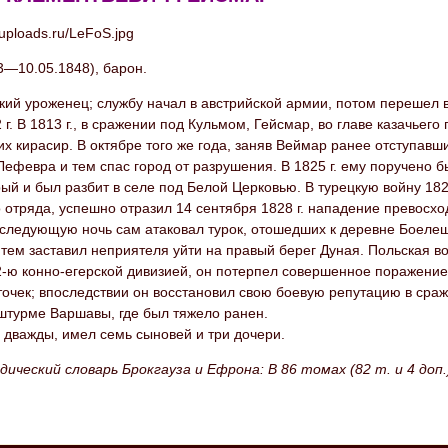
3—10.05.1848), барон.
ий уроженец; службу начал в австрийской армии, потом перешел в
 г. В 1813 г., в сражении под Кульмом, Гейсмар, во главе казачьего
х кирасир. В октябре того же года, заняв Веймар ранее отступавш
Лефевра и тем спас город от разрушения. В 1825 г. ему поручено 
рый и был разбит в селе под Белой Церковью. В турецкую войну 18
 отряда, успешно отразил 14 сентября 1828 г. нападение превосх
 следующую ночь сам атаковал турок, отошедших к деревне Боелешт
тем заставил неприятеля уйти на правый берег Дуная. Польская во
2-ю конно-егерской дивизией, он потерпел совершенное поражение
очек; впоследствии он восстановил свою боевую репутацию в сраж
 штурме Варшавы, где был тяжело ранен.
 дважды, имел семь сыновей и три дочери.
ический словарь Брокгауза и Ефрона: В 86 томах (82 т. и 4 доп.