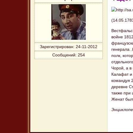
(14.05.178
Вестфальск
войне 1812
французски
Зарегистрирован
: 24-11-2012
генерала. 
Сообщений:
254
полк, кото
отдельного
Чорой, а в
Калафат и 
командуя 
деревне Ст
также при
Женат был
Энциклопед