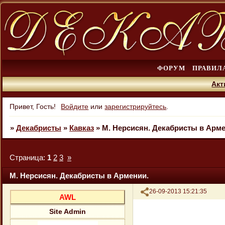
ФОРУМ
ПРАВИЛ
Акт
Привет, Гость!
Войдите
или
зарегистрируйтесь
.
»
Декабристы
»
Кавказ
»
М. Нерсисян. Декабристы в Арме
Страница:
1
2
3
»
М. Нерсисян. Декабристы в Армении.
Поделиться
26-09-2013 15:21:35
AWL
Site Admin