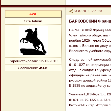
Поделиться
23-09-2013 12:27:38
AWL
БАРКОВСКИЙ Франц
Site Admin
БАРКОВСКИЙ Франц Казим
Член тайного общества «
ноября 1825 - член Обще
затем в Вильне по делу 
Виленского учебного окру
Следственной комиссией 
Зарегистрирован
: 12-12-2010
9.10.1827 конфирмации в
Сообщений:
45681
отдан в солдаты с учреж
офицеры не ранее чем чер
русско-турецкой войны 18
В 1835 по ходатайству к
Указатель ЦJГВИА, ч. 1. с. 129;
ф. 801. оп. 70, 1827 г., д. 4
Вестннк МГУ. Сер. История. 19