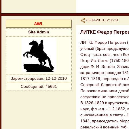
Поделиться
23-09-2013 12:35:51
AWL
ЛИТКЕ Федор Петро
Site Admin
ЛИТКЕ Федор Петрович (1
ученый (брат предыдущег
Отец - стат. сов., член 
Петр Ив. Литке (1750-180
дяди Ф. И. Энгеля. Зачис
заграничных походов 1813
Зарегистрирован
: 12-12-2010
1817-1819, переведен в 
Северный Ледовитый оке
Сообщений:
45681
По воспоминаниям декабри
следствию не привлекалс
В 1826-1829 в кругосветн
наук, фл.-ад. - 1.2.1832
с назначением в свиту - 1
1843, председатель Морск
ревельский военный губ. 