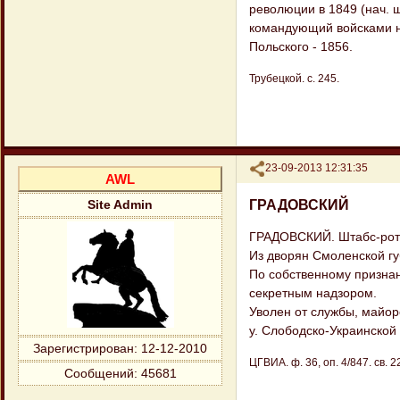
революции в 1849 (нач. 
командующий войсками н
Польского - 1856.
Трубецкой. с. 245.
Поделиться
23-09-2013 12:31:35
AWL
ГРАДОВСКИЙ
Site Admin
ГРАДОВСКИЙ. Штабс-ротми
Из дворян Смоленской гу
По собственному признан
секретным надзором.
Уволен от службы, майоро
у. Слободско-Украинской 
Зарегистрирован
: 12-12-2010
ЦГВИА. ф. 36, оп. 4/847. св. 22
Сообщений:
45681