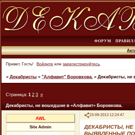
ФОРУМ
ПРАВИЛ
Акт
Привет, Гость!
Войдите
или
зарегистрируйтесь
.
»
Декабристы
»
"Алфавит" Боровкова.
»
Декабристы, не
Страница:
1
2
3
»
Декабристы, не вошедшие в «Алфавит» Боровкова.
Поделиться
23-09-2013 12:24:47
AWL
ДЕКАБРИСТЫ, НЕ
Site Admin
ВЫЯВЛЕННЫЕ ПО