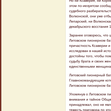
Но ни Ксаверия, ни Корн
этом по-иезуитски сообщ
судебного разбирательств
Волконской, они уже отбы
Лепарский, ни Волконска
декабрьского восстания 1
Заранее оговорюсь, что 
Литовском пионерном бат
причастность Ксаверии и
исследован в нашей исто
достойны того, чтобы пом
судьбу брата и своих жен
единственными женщинам
Литовский пионерный бат
Главнокомандующим кото
Литовском пионерном ба
Упомянув о Литовском пи
внимания и тайное Общес
принадлежал, оно не явл
тяжесть приговора по эт