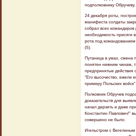
подполковнику Обручеву.
24 декабря роты, постро
манифеста солдаты закри
собрал всех командиров 
необходимость присяги 
рота под командованием 
(5).
Путаница в умах, смена 
понятен нижним чинам, т
предпринятые действия с
"Его высочество, ежели е
примеру Польских войск"
Полковник Обручев подош
доказательств для выявл
начал дерзить и даже пр
Константин Павлович!" в
совершено не было.
Игельстром с Вегелиным 