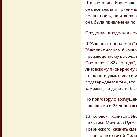
Что заставило Корнелию,
она все знала и принима
неопытность, но и желани
она была привлечена по 
Следствие продолжалось 
В "Алфавите Боровкова" (
"Алфавит членам бывших
произведенному высочай
Составлен 1827-го года"
Литовскому пионерному б
что власти усматривали и
подтверждается тем, что
таможни, но дело это бы
По приговору о возмуще
виновными и 25 человек
13 человек: "капитана Иг
шляхтича Михаила Рукеви
Требинского, казнить см
... равно шляхтичей Фели