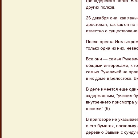
гренадерского полка. Ве
других полков.
26 декабря они, как явн
арестован, так как он не
известно о существовани
После ареста Игельстром
только одна из них, неве
Все они — семья Рукевич
общими интересами, к т
семью Рукевичей на прав
в их доме в Белостоке. В
В деле имеется еще один
задержанным, "учинил бу
внутреннего присмотра у
шинели" (6).
В приговоре не указывает
о его бумагах, поскольк
деревню Завыки с сундуч