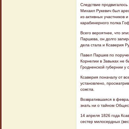
Следствие продвигалось 
Михаил Рукевич был арес
из активных участников 
карабинерного полка Гоф
Всего вероятнее, что эпи
Паршева, он долго запир
дела стала и Ксаверия Ру
Павел Паршев по поручен
Корнелии в Завыках не бы
Гродненской губернии у с
Ксаверия поначалу от все
установлено, просматрив
сожгла.
Возвратившаяся в феврал
знать ни о тайном Общес
14 апреля 1826 года Кса
сестер милосердных (вес