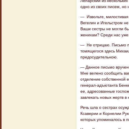
Лепарский из нескольких
одно из своих писем, но 
— Извольте, милостивая 
Вегелин и Игельстром не
Ваши сестры не могли бы
женихам? Среди нас уже 
— Не отрицаю. Письмо п
томящегося здесь Михаил
предосудительною.
— Данное письмо вручено
Мне велено сообщить вам
отделение собственной 
генерал-адъютанта Бенке
ее, адресованные госпож
завлекать новых жертв в 
Речь шла о сестрах осуж
Ксаверии и Корнелии Руке
которых упоминалось в п