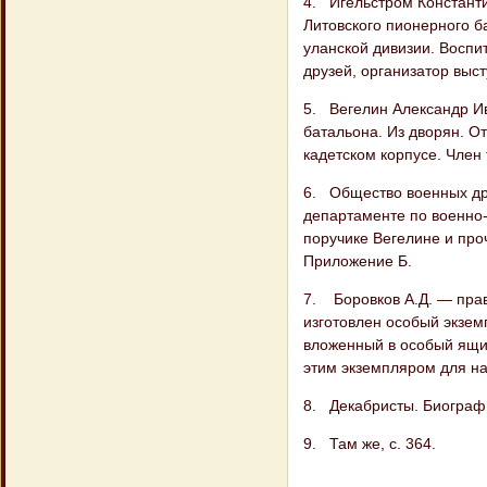
4. Игельстром Константин
Литовского пионерного б
уланской дивизии. Воспи
друзей, организатор выс
5. Вегелин Александр Ив
батальона. Из дворян. О
кадетском корпусе. Член
6. Общество военных дру
департаменте по военно-
поручике Вегелине и проч
Приложение Б.
7. Боровков А.Д. — прав
изготовлен особый экзем
вложенный в особый ящи
этим экземпляром для на
8. Декабристы. Биографи
9. Там же, с. 364.