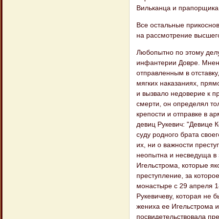
Вильканца и прапорщика В
Все остальные прикосно
на рассмотрение высшего
Любопытно по этому делу
инфантерии Довре. Мнени
отправленным в отставку,
мягких наказаниях, прям
и вызвало недоверие к п
смерти, он определял тол
крепости и отправке в а
девиц Рукевич: "Девице 
суду родного брата своег
их, ни о важности прест
неопытна и несведуща в 
Игельстрома, которые як
преступление, за которо
монастыре с 29 апреля 18
Рукевичеву, которая не 
жениха ее Игельстрома и
посвидетельствовала пре