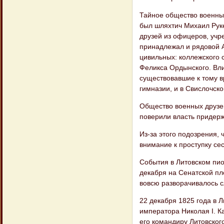
Тайное общество военных
был шляхтич Михаил Рук
друзей из офицеров, учре
принадлежал и рядовой 
цивильных: коллежского 
Феликса Ордынского. Вл
существовавшие к тому в
гимназии, и в Свислочско
Общество военных друзе
поверили власть придержа
Из-за этого подозрения,
внимание к про­ступку се
События в Литовском пио
декабря на Сенатской пл
вовсю разворачивалось с
22 декабря 1825 года в 
императора Николая I. Ка
его командиру Литовског