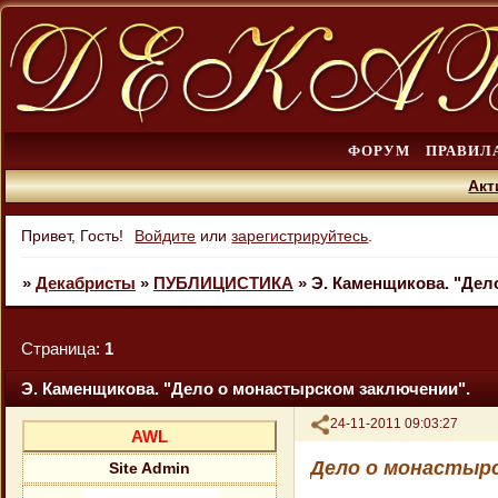
ФОРУМ
ПРАВИЛ
Акт
Привет, Гость!
Войдите
или
зарегистрируйтесь
.
»
Декабристы
»
ПУБЛИЦИСТИКА
»
Э. Каменщикова. "Дел
Страница:
1
Э. Каменщикова. "Дело о монастырском заключении".
Поделиться
24-11-2011 09:03:27
AWL
Дело о монастыр
Site Admin