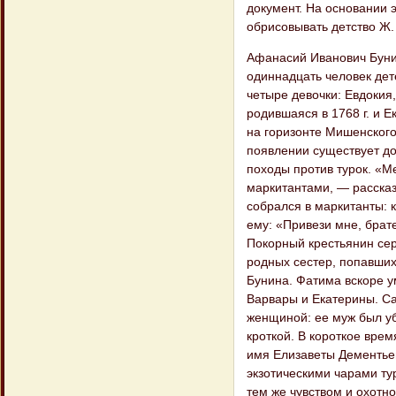
документ. На основании 
обрисовывать детство Ж.
Афанасий Иванович Буни
одиннадцать человек дет
четыре девочки: Евдокия,
родившаяся в 1768 г. и 
на горизонте Мишенского
появлении существует до
походы против турок. «
маркитантами, — рассказ
собрался в маркитанты: 
ему: «Привези мне, брат
Покорный крестьянин сер
родных сестер, попавших
Бунина. Фатима вскоре 
Варвары и Екатерины. Са
женщиной: ее муж был уб
кроткой. В короткое вре
имя Елизаветы Дементьев
экзотическими чарами ту
тем же чувством и охотн