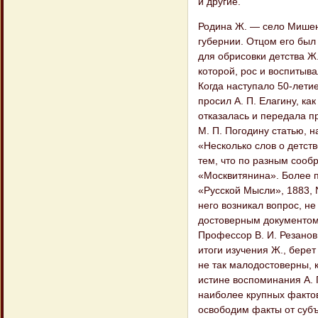
и другие.
Родина Ж. — село Мишенс
губернии. Отцом его бы
для обрисовки детства Ж
которой, рос и воспитыв
Когда наступало 50-лети
просил A. П. Елагину, ка
отказалась и передала пр
М. П. Погодину статью, 
«Несколько слов о детств
тем, что по разным сооб
«Москвитянина». Более п
«Русской Мысли», 1883, N
него возникал вопрос, н
достоверным документом 
Профессор B. И. Резано
итоги изучения Ж., берет
не так малодостоверны, к
истине воспоминания А. П
наиболее крупных фактов
освободим факты от субъ