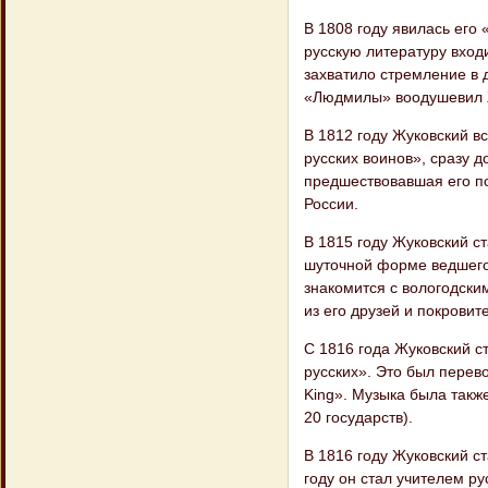
В 1808 году явилась его
русскую литературу вход
захватило стремление в 
«Людмилы» воодушевил 
В 1812 году Жуковский в
русских воинов», сразу 
предшествовавшая его по
России.
В 1815 году Жуковский с
шуточной форме ведшего 
знакомится с вологодск
из его друзей и покровит
С 1816 года Жуковский с
русских». Это был перево
King». Музыка была такж
20 государств).
В 1816 году Жуковский 
году он стал учителем 