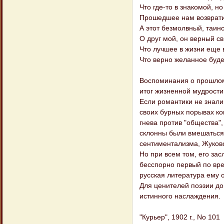
Что где-то в знакомой, н
Прошедшее нам возвратит
А этот безмолвный, таинс
О друг мой, он верный св
Что лучшее в жизни еще 
Что верно желанное будет
Воспоминания о прошлом,
итог жизненной мудрости 
Если романтики не знали
своих бурных порывах ко
гнева против "общества",
склонны были вмешаться 
сентиментализма, Жуковс
Но при всем том, его зас
бесспорно первый по вре
русская литература ему 
Для ценителей поэзии до 
истинного наслаждения.
"Курьер", 1902 г., No 101