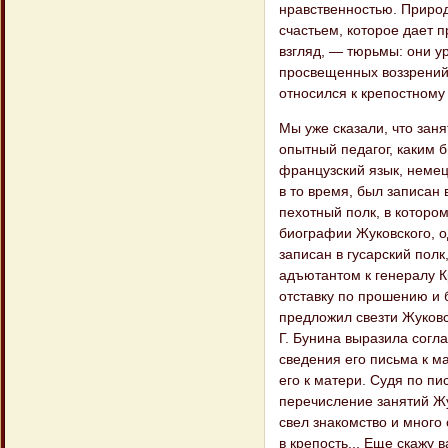
нравственностью. Природ
счастьем, которое дает п
взгляд, — тюрьмы: они у
просвещенных воззрений,
относился к крепостному 
Мы уже сказали, что заня
опытный педагог, каким 
французский язык, немец
в то время, был записан 
пехотный полк, в котором
биографии Жуковского, о
записан в гусарский пол
адъютантом к генералу К
отставку по прошению и 
предложил свезти Жуковск
Г. Бунина выразила согла
сведения его письма к м
его к матери. Судя по п
перечисление занятий Жу
свел знакомство и много
в крепость... Еще скажу 