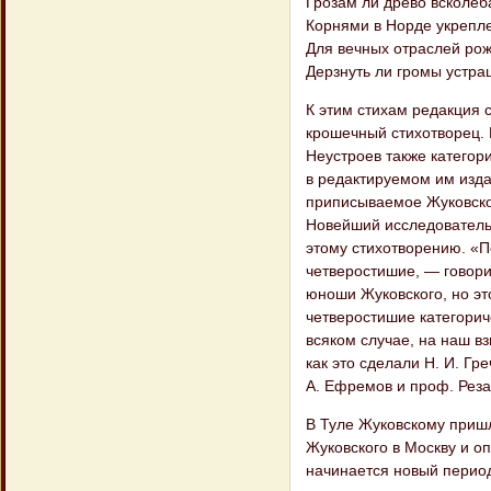
Грозам ли древо всколеб
Корнями в Норде укрепл
Для вечных отраслей ро
Дерзнуть ли громы устра
К этим стихам редакция 
крошечный стихотворец. К
Неустроев также категор
в редактируемом им изда
приписываемое Жуковском
Новейший исследователь 
этому стихотворению. «По
четверостишие, — говори
юноши Жуковского, но эт
четверостишие категорич
всяком случае, на наш вз
как это сделали Н. И. Гр
А. Ефремов и проф. Реза
В Туле Жуковскому пришл
Жуковского в Москву и о
начинается новый период