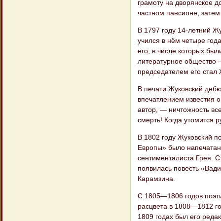
грамоту на дворянское д
частном пансионе, затем
В 1797 году 14-летний Ж
учился в нём четыре год
его, в числе которых бы
литературное общество 
председателем его стал 
В печати Жуковский деб
впечатлением известия о
автор, — ничтожность вс
смерть! Когда утомится р
В 1802 году Жуковский п
Европы» было напечатан
сентименталиста Грея. 
появилась повесть «Вад
Карамзина.
С 1805—1806 годов поэти
расцвета в 1808—1812 го
1809 годах был его реда