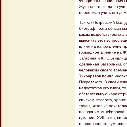
Феофилакт Гаврилович П
Жуковского, когда он учи
продолжал учить его дом
Так как Покровский был 
биограф поэта обязан вы
каким воздействием слаг
выяснить этот вопрос ещ
влиял на направление пр
громадное влияние на Жу
Загарина и К. К. Зейдли
сделанная Загариным, о
человеком своего времени
Тихонравов понял необхо
Покровского. В своей изв
недостатков его книги, т
обстоятельную характери
списком педагога, храня
труды, которые печатали
псевдонимом «Философ г
гуманист XVIII века, со
нравственность; умственн