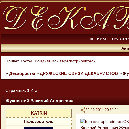
ФОРУМ
ПРАВИЛ
Акт
Привет, Гость!
Войдите
или
зарегистрируйтесь
.
»
Декабристы
»
ДРУЖЕСКИЕ СВЯЗИ ДЕКАБРИСТОВ
»
Жу
Страница:
1
2
»
Жуковский Василий Андреевич.
Поделиться
26-10-2011 20:31:54
KATRIN
Пользователь
Василий Андреевич Жуков