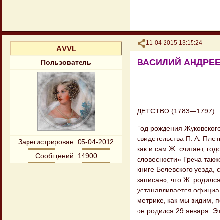
Поделиться
11-04-2015 13:15:24
АVVL
ВАСИЛИЙ АНДРЕ
Пользователь
ДЕТСТВО (1783—1797)
Год рождения Жуковского
свидетельства П. А. Плет
Зарегистрирован
: 05-04-2012
как и сам Ж. считает, го
Сообщений:
14900
словесности» Греча также
книге Белевского уезда,
записано, что Ж. родился
устанавливается официал
метрике, как мы видим, п
он родился 29 января. Эт