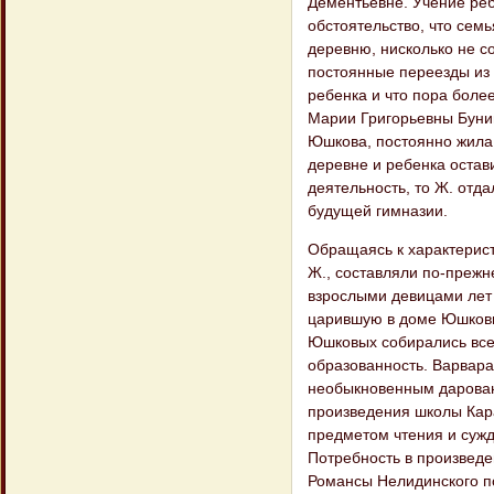
Дементьевне. Учение реб
обстоятельство, что сем
деревню, нисколько не со
постоянные переезды из 
ребенка и что пора более
Марии Григорьевны Буни
Юшкова, постоянно жила 
деревне и ребенка остави
деятельность, то Ж. отд
будущей гимназии.
Обращаясь к характерис
Ж., составляли по-прежн
взрослыми девицами лет 
царившую в доме Юшковых
Юшковых собирались все
образованность. Варвар
необыкновенным даровани
произведения школы Кара
предметом чтения и сужд
Потребность в произведе
Романсы Нелидинского п