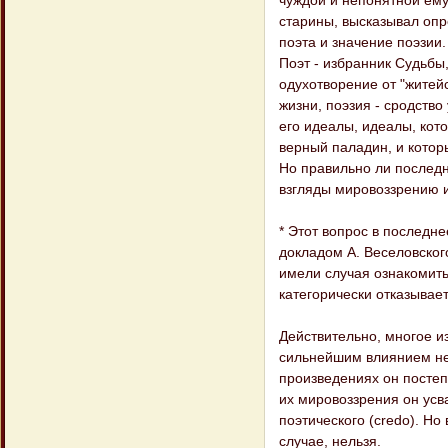
чуждой и непонятной ему
старины, высказывал опр
поэта и значение поэзии.
Поэт - избранник Судьбы, 
одухотворение от "житей
жизни, поэзия - сродство
его идеалы, идеалы, кот
верный паладин, и котор
Но правильно ли последн
взгляды мировоззрению 
* Этот вопрос в последне
докладом А. Веселовског
имели случая ознакомитьс
категорически отказывае
Действительно, многое и
сильнейшим влиянием нем
произведениях он постеп
их мировоззрения он усв
поэтического (credo). Но
случае, нельзя.