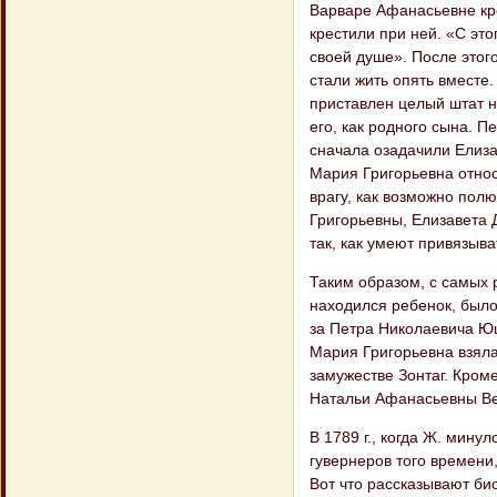
Варваре Афанасьевне кре
крестили при ней. «С это
своей душе». После этог
стали жить опять вместе
приставлен целый штат 
его, как родного сына. 
сначала озадачили Елиза
Мария Григорьевна относ
врагу, как возможно пол
Григорьевны, Елизавета 
так, как умеют привязыва
Таким образом, с самых 
находился ребенок, было
за Петра Николаевича Юш
Мария Григорьевна взяла
замужестве Зонтаг. Кром
Натальи Афанасьевны Вел
В 1789 г., когда Ж. мину
гувернеров того времени
Вот что рассказывают би