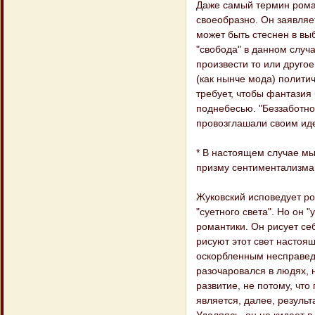
Даже самый термин роман
своеобразно. Он заявляет
может быть стеснен в выб
"свобода" в данном случа
произвести то или друго
(как нынче мода) полити
требует, чтобы фантазия
поднебесью. "Беззаботной
провозглашали своим ид
* В настоящем случае мы
призму сентиментализма 
Жуковский исповедует ро
"суетного света". Но он "
романтики. Он рисует себ
рисуют этот свет настоящ
оскорбленным несправедл
разочаровался в людях, 
развитие, не потому, что
является, далее, резуль