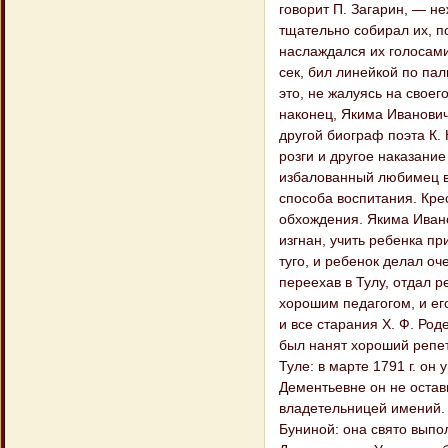
говорит П. Загарин, — н
тщательно собирал их, п
наслаждался их голосами
сек, бил линейкой по па
это, не жалуясь на своег
наконец, Якима Ивановича
другой биограф поэта К.
розги и другое наказание
избалованный любимец в
способа воспитания. Кре
обхождения. Якима Ивано
изгнан, учить ребенка пр
туго, и ребенок делал оче
переехав в Тулу, отдал 
хорошим педагогом, и ег
и все старания X. Ф. Род
был нанят хороший репет
Туле: в марте 1791 г. он
Дементьевне он не остав
владетельницей имений. 
Буниной: она свято выпол