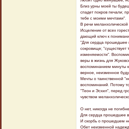
любит одно минувшее, но
Близ урны моей ты будеш
спадет покров печали; п
тебе с моими мечтами".
В речи меланхолической 
Исцеление от всех горест
дающий ключ к понимани
"Для сердца прошедшее в
сокровище; "существует 
изменяемости". Воспомин
веры в жизнь для Жуковск
воспоминанием минуты к 
верное, неизменное буду
Мечты о таинственной "не
воспоминаний. Потому то
"Теон и Эсхил", перед г
чувством меланхолическ
О нет, никогда не погибн
Для сердца прошедшее ве
И скорбь о прошедшем не
Обет неизменной надежд