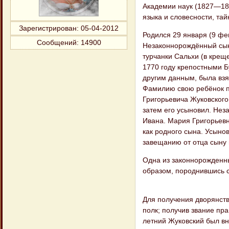
Академии наук (1827—184
языка и словесности, тай
Зарегистрирован
: 05-04-2012
Родился 29 января (9 фе
Сообщений:
14900
Незаконнорождённый сы
турчанки Сальхи (в крещ
1770 году крепостными Б
другим данным, была взя
Фамилию свою ребёнок п
Григорьевича Жуковского
затем его усыновил. Нез
Ивана. Мария Григорьевн
как родного сына. Усынов
завещанию от отца сыну 
Одна из законнорожденн
образом, породнившись 
Для получения дворянств
полк; получив звание пра
летний Жуковский был вн