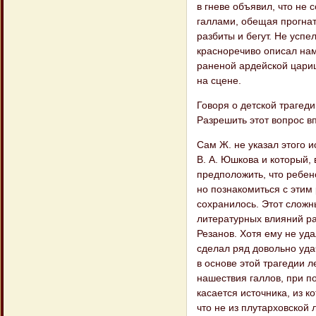
в гневе объявил, что не 
галлами, обещая прогнать
разбиты и бегут. Не успе
красноречиво описал нам
раненой ардейской цари
на сцене.
Говоря о детской трагеди
Разрешить этот вопрос в
Сам Ж. не указал этого и
В. А. Юшкова и который, 
предположить, что ребен
но познакомиться с этим 
сохранилось. Этот сложн
литературных влияний р
Резанов. Хотя ему не уд
сделал ряд довольно уда
в основе этой трагедии 
нашествия галлов, при п
касается источника, из к
что не из плутарховской 