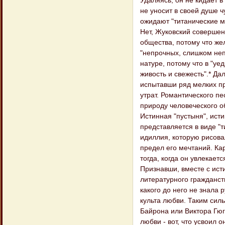
Удаляясь, он не кидает в
не уносит в своей душе ч
ожидают "титанические м
Нет, Жуковский совершен
общества, потому что же
"непрочных, слишком неп
натуре, потому что в "уе
живость и свежесть".* Да
испытавши ряд мелких пр
утрат. Романтического п
природу человеческого об
Истинная "пустыня", исти
представляется в виде "т
идиллия, которую рисова
предел его мечтаний. Ка
тогда, когда он увлекает
Признавши, вместе с ис
литературного гражданст
какого до него не знала 
культа любви. Таким сил
Байрона или Виктора Гюг
любви - вот, что усвоил