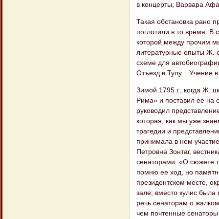
в концерты; Варвара Афа
Такая обстановка рано п
поглотили в то время. В 
которой между прочим мы
литературные опыты Ж. от
схеме для автобиографии
Отъезд в Тулу... Учение в
Зимой 1795 г., когда Ж.
Рима» и поставил ее на 
руководил представление
которая, как мы уже зна
трагедии и представлени
принимала в нем участи
Петровна Зонтаг, вестни
сенаторами. «О сюжете тр
помню ее ход, но памятн
президентском месте, ок
зале; вместо кулис была 
речь сенаторам о жалком
чем почтенные сенаторы