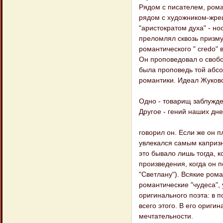
Рядом с писателем, рома
рядом с художником-жрец
"аристократом духа" - н
преломлял сквозь призму
романтического " credo"
Он проповедовал о свобо
была проповедь той абсо
романтики. Идеал Жуковс
Одно - товарищ заблужде
Другое - гений наших дне
говорил он. Если же он 
увлекался самым каприз
это бывало лишь тогда, 
произведения, когда он 
"Светлану"). Всякие рома
романтические "чудеса",
оригинального поэта: в 
всего этого. В его ориг
мечтательности.