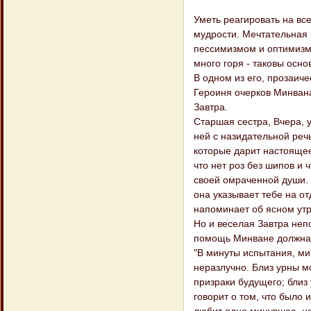
Уметь реагировать на все
мудрости. Мечтательная
пессимизмом и оптимизмо
много горя - таковы осно
В одном из его, прозаич
Героиня очерков Минвана,
Завтра.
Старшая сестра, Вчера, 
ней с назидательной реч
которые дарит настоящее
что нет роз без шипов и 
своей омраченной души. 
она указывает тебе на о
напоминает об ясном утр
Но и веселая Завтра неп
помощь Минване должна 
"В минуты испытания, мин
неразлучно. Близ урны м
призраки будущего; близ
говорит о том, что было 