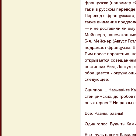
французски (например «Oe
так и в русском перевод
Перевод с французского,
также внимания предпол
— и не доставили ли ему
Мейснера, напечатанные 
5-я. Мейснер (Август Гот
подражает французам. В 
Рим после поражения, на
открывается совещанием 
постигших Рим; Лентул р
обращается к окружающи
следующее:
Сципион.... Называйте К
стен римских, до гробов 
оных героев? Не равны с
Все. Равны, равны!
Один голос. Будь ты Кам
Все. Будь нашим Камилло