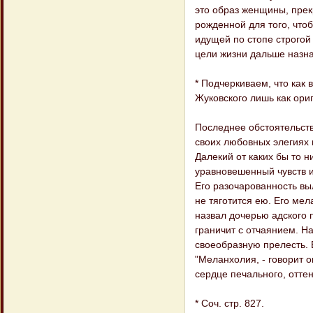
это образ женщины, прек
рожденной для того, чтоб
идущей по стопе строгой
цели жизни дальше назна
* Подчеркиваем, что как
Жуковского лишь как ори
Последнее обстоятельств
своих любовных элегиях 
Далекий от каких бы то н
уравновешенный чувств и
Его разочарованность вы
не тяготится ею. Его ме
назвал дочерью адского 
граничит с отчаянием. Н
своеобразную прелесть. 
"Меланхолия, - говорит он
сердце печального, отте
* Соч. стр. 827.