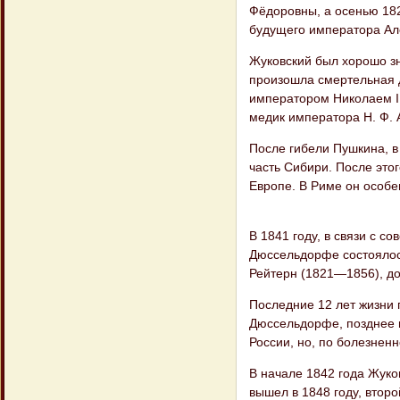
Фёдоровны, а осенью 182
будущего императора Але
Жуковский был хорошо зн
произошла смертельная 
императором Николаем I 
медик императора Н. Ф. 
После гибели Пушкина, в
часть Сибири. После это
Европе. В Риме он особе
В 1841 году, в связи с с
Дюссельдорфе состоялось
Рейтерн (1821—1856), до
Последние 12 лет жизни 
Дюссельдорфе, позднее в
России, но, по болезненн
В начале 1842 года Жуко
вышел в 1848 году, второ