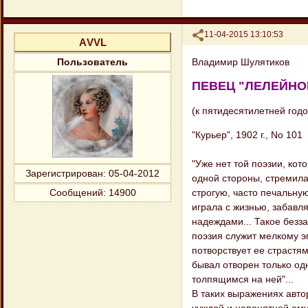
Поделиться
11-04-2015 13:10:53
АVVL
Владимир Шулятиков
Пользователь
ПЕВЕЦ "ЛЕЛЕЙН
(к пятидесятилетней годов
"Курьер", 1902 г., No 101
"Уже нет той поэзии, кот
Зарегистрирован
: 05-04-2012
одной стороны, стремила
строгую, часто печальну
Сообщений:
14900
играла с жизнью, забавл
надеждами... Такое безз
поэзия служит мелкому э
потворствует ее страстя
бывал отворен только о
толпящимся на ней"...
В таких выражениях авто