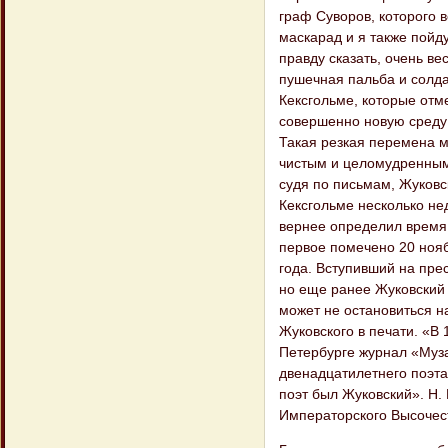
граф Суворов, которого 
маскарад и я также пойду,
правду сказать, очень ве
пушечная пальба и солда
Кексгольме, которые отм
совершенно новую среду:
Такая резкая перемена мо
чистым и целомудренным 
судя по письмам, Жуковск
Кексгольме несколько не
вернее определил время 
первое помечено 20 нояб
года. Вступивший на прес
но еще ранее Жуковский 
может не остановиться н
Жуковского в печати. «В 
Петербурге журнал «Муза
двенадцатилетнего поэта
поэт был Жуковский». Н.
Императорского Высочест