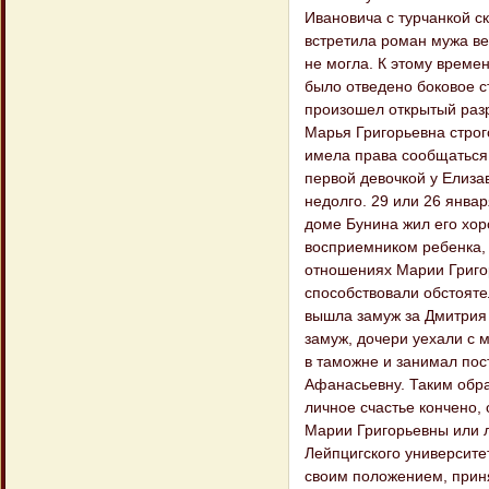
Ивановича с турчанкой с
встретила роман мужа ве
не могла. К этому време
было отведено боковое с
произошел открытый раз
Марья Григорьевна строг
имела права сообщаться 
первой девочкой у Елиза
недолго. 29 или 26 январ
доме Бунина жил его хор
восприемником ребенка, 
отношениях Марии Григо
способствовали обстояте
вышла замуж за Дмитрия
замуж, дочери уехали с 
в таможне и занимал пост
Афанасьевну. Таким обра
личное счастье кончено,
Марии Григорьевны или л
Лейпцигского университе
своим положением, приня