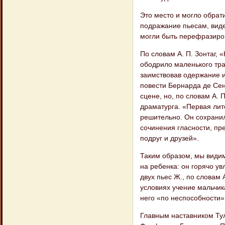
Это место и могло обрат
подражание пьесам, виде
могли быть перефразиро
По словам А. П. Зонтаг,
ободрило маленького траг
заимствовав одержание 
повести Бернарда де Се
сцене, но, по словам А. 
драматурга. «Первая лит
решительно. Он сохранил
сочинения гласности, пр
подруг и друзей».
Таким образом, мы види
на ребенка: он горячо у
двух пьес Ж., по словам 
условиях учение мальчик
него «по неспособности»
Главным наставником Тул