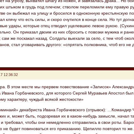
вет на угрозу, выхватил шпагу из ножен, и завязалась драка... Но б
них штыком в грудь под плечом; стволом переломили ему правую рук
тве он выбежал на улицу и бросился в одноконную крестьянскую п
ал клячу что есть силы, и скоро очутился в конце села. Но тут догн
вые удары, которые отец отводил уцелевшею левою рукою. (Сухино
льно. Он приказал двоим из них сбросить с повозки мужика и ранено
 сам же поскакал назад. Солдаты выехали за село, с тем чтоб околи
нов, стал уговаривать другого: «спрятать полковника, чтоб его не 
7 12:36:32
ра. В этом месте мы прервем повествование «Записок» Александра
 Ивана Горбачевского, для которого Сергей Муравьев Апостол был
му характеру, чуждый всякой жестокости»
оминаий» декабриста Ивана Горбачевского (отрывок): …Командир Ч
их и, может быть, подозревая их в каком-нибудь замысле, начал та
 и требовал, чтобы они немедленно отправились в свои роты. Баро
 не будет повиноваться его приказанию. Щепилло повторил то же.