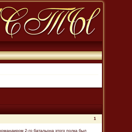
1
командиром 2-го батальона этого полка был