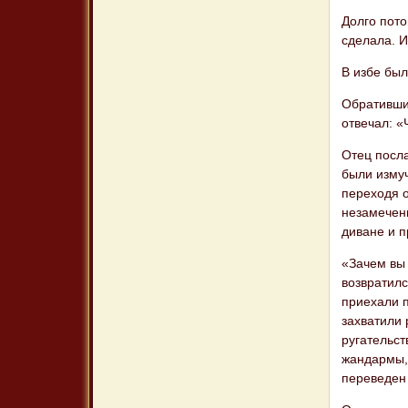
Долго пото
сделала. И
В избе был
Обратившис
отвечал: «
Отец посла
были измуч
переходя о
незамеченн
диване и п
«Зачем вы 
возвратилс
приехали п
захватили 
ругательст
жандармы, 
переведен 