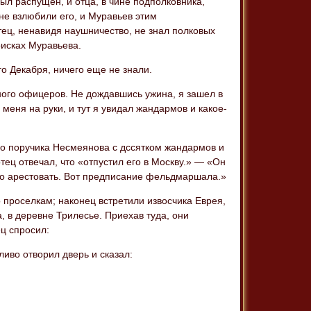
ыл распущен, и отца, в чине подполковника,
 не взлюбили его, и Муравьев этим
ец, ненавидя наушничество, не знал полковых
оисках Муравьева.
го Декабря, ничего еще не знали.
много офицеров. Не дождавшись ужина, я зашел в
 меня на руки, и тут я увидал жандармов и какое-
го поручика Несмеянова с дссятком жандармов и
тец отвечал, что «отпустил его в Москву.» — «Он
его арестовать. Вот предписание фельдмаршала.»
 проселкам; наконец встретили извосчика Еврея,
, в деревне Трилесье. Приехав туда, они
ц спросил:
иво отворил дверь и сказал: