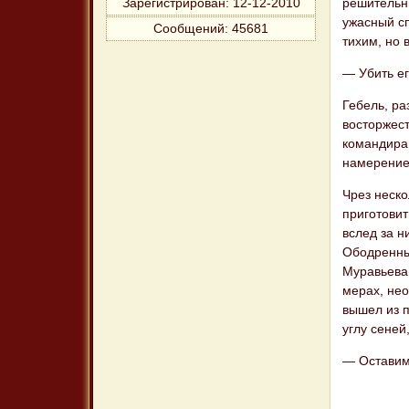
решительн
Зарегистрирован
: 12-12-2010
ужасный сп
Сообщений:
45681
тихим, но 
— Убить ег
Гебель, ра
восторжест
командира 
намерение 
Чрез неско
приготови
вслед за н
Ободренны
Муравьева.
мерах, не
вышел из п
углу сеней
— Оставим 