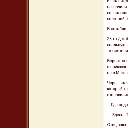
исполнител
назначили 
воспользов
сплетней, 
В декабре 
25-го Дека
спальную о
то смятени
Вероятно 
с приказан
не в Москв
Через полч
который то
отправилис
-- Где под
— Здесь. 
Отец вошел