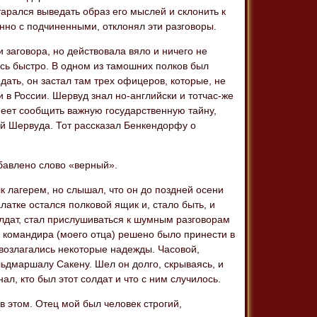
тарался выведать образ его мыслей и склонить к
нно с подчиненными, отклонял эти разговоры.
и заговора, но действовала вяло и ничего не
ось быстро. В одном из тамошних полков был
ать, он застал там трех офицеров, которые, не
 в России. Шервуд знал но-английски и тотчас-же
меет сообщить важную государственную тайну,
ой Шервуда. Тот рассказал Бенкендорфу о
бавлено слово «верный».
лк лагерем, но слышал, что он до поздней осени
латке остался полковой ящик и, стало быть, и
лдат, стал прислушиваться к шумным разговорам
 командира (моего отца) решено было принести в
о возлагались некоторые надежды. Часовой,
льдмаршалу Сакену. Шел он долго, скрываясь, и
л, кто был этот солдат и что с ним случилось.
 в этом. Отец мой был человек строгий,