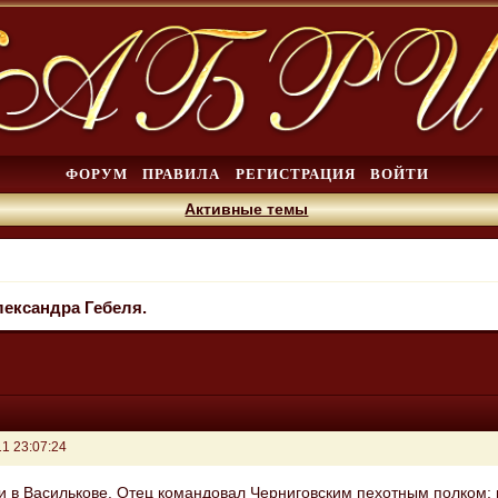
ФОРУМ
ПРАВИЛА
РЕГИСТРАЦИЯ
ВОЙТИ
Активные темы
лександра Гебеля.
1 23:07:24
и в Василькове. Отец командовал Черниговским пехотным полком; 