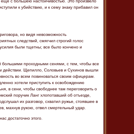
 еще с большею настойчивостью. Это произвело
ступили к убийствию, и к сему знаку прибавил он
приговора, но видя невозможность
риятных следствий, смягчил строгий голос
усилия были тщетны; все было кончено и
й большими проходными сенями, с тем, чтобы все
м действии. Щепилло, Соловьев и Сухинов вышли
овность во всем повиноваться своим офицерам.
ленно хотели приступить к освобождению
ня, в сени, чтобы свободнее там переговорить о
мский поручик Ланг хлопотавший об отъезде,
дслушал их разговор, схватил ружье, стоявшее в
ев, махнув рукою, отвел смертельный удар.
ас достаточно этого.