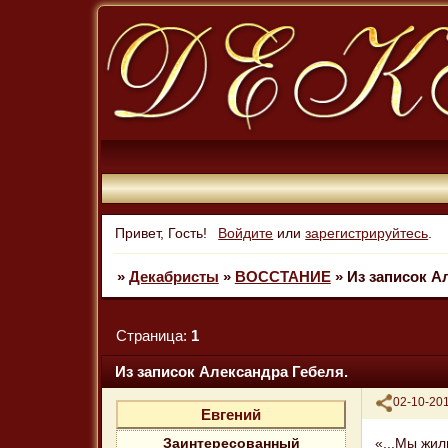
Привет, Гость!
Войдите
или
зарегистрируйтесь
.
»
Декабристы
»
ВОССТАНИЕ
»
Из записок А
Страница:
1
Из записок Александра Гебеля.
Поделиться
02-10-201
Евгений
«...Мы жил
Заинтересованный