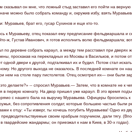
м сказывал он мне, что ложный стыд заставил его пойти на верну
наче можно было собрать команду и, окружив избу, взять Муравьев
и: Муравьев, брат его, гусар Сухинов и еще кто-то.
ь к Муравьеву, отец показал ему предписание фельдмаршала и ска
Что-ж, Густав Иванович, я готов исполнить волю фельдмаршала; во
л по деревне собрать караул, а между тем расставил при дверях 
ены, проскакав на перекладных из Москвы в Васильков, и потом от
т одной двери к другой, подталкивал их и будил. Потом стал искать,
ому. Но другого выхода не оказалось. В последней комнате он н
ри нем на столе пару пистолетов. Отец осмотрел их— они были за
это делаете?» -- спросил Муравьев.— Затем, что в комнате не к ч
я в первую комнату. На двор пришел уже караул. В это время под
рямо с нашего бала на выручку Муравьева. Офицеры бросились к к
ружья, без сопротивления солдат, которые большею частью были ре
вами к отцу: «Ты изверг, ты хочешь погубить Муравьева! Одно из дв
предводительствуемые своим храбрым поручиком, дали тягу. (Впос
в гвардейские жандармы; он приезжал к нам в Киев, в 30-х годах).