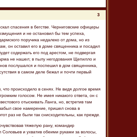
3
искал спасения в бегстве. Черниговские офицеры
возмущения и не остановил бы тем успеха,
дармского поручика недалеко от дома, но из
м, он оставил его в доме священника и посадил
 будет содержать его под арестом, не подвергая
дарма не нашел; в пылу негодования Щепилло и
хинов послушался и поспешил в дом священника,
тсутствия в самом деле бежал и почти первый
, что происходило в сенях. Не видя долгое время
громким голосом. Не имея никакого ответа, он с
естового отыскивать Ланга, но, встретив там
забыл свое намерение, пришел снова в
тот раз не были так снисходительны, как прежде.
очувствовав тяжелую рану, командир
ил Соловьев и ухватив обеими руками за волосы,