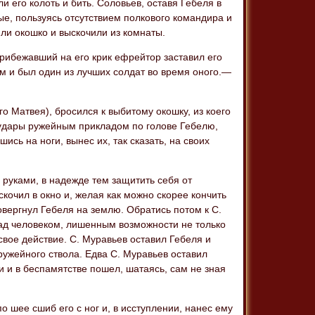
 его колоть и бить. Соловьев, оставя Гебеля в
е, пользуясь отсутствием полкового командира и
ли окошко и выскочили из комнаты.
прибежавший на его крик ефрейтор заставил его
м и был один из лучших солдат во время оного.—
о Матвея), бросился к выбитому окошку, из коего
 удары ружейным прикладом по голове Гебелю,
сь на ноги, вынес их, так сказать, на своих
 руками, в надежде тем защитить себя от
кочил в окно и, желая как можно скорее кончить
овергнул Гебеля на землю. Обратись потом к С.
над человеком, лишенным возможности не только
вое действие. С. Муравьев оставил Гебеля и
 ружейного ствола. Едва С. Муравьев оставил
и и в беспамятстве пошел, шатаясь, сам не зная
о шее сшиб его с ног и, в исступлении, нанес ему