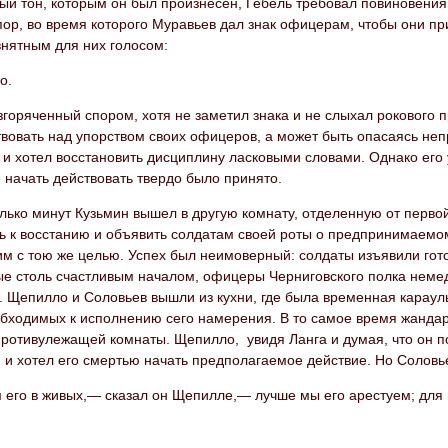
ый тон, которым он был произнесен, Гебель требовал повиновения
ор, во время которого Муравьев дал знак офицерам, чтобы они при
внятным для них голосом:
о.
згоряченный спором, хотя не заметил знака и не слыхал рокового 
вовать над упорством своих офицеров, а может быть опасаясь неп
и хотел восстановить дисциплину ласковыми словами. Однако его 
начать действовать твердо было принято.
лько минут Кузьмин вышел в другую комнату, отделенную от перво
ть к восстанию и объявить солдатам своей роты о предпринимаемо
им с тою же целью. Успех был неимоверный: солдаты изъявили гот
е столь счастливым началом, офицеры Черниговского полка немед
 Щепилло и Соловьев вышли из кухни, где была временная карауль
обходимых к исполнению сего намерения. В то самое время жандар
ротивулежащей комнаты. Щепилло, увидя Ланга и думая, что он по
, и хотел его смертью начать предполагаемое действие. Но Соловь
его в живых,— сказал он Щепилле,— лучше мы его арестуем; для н