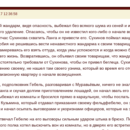
7 12:36:58
 жандарм, видя опасность, выбежал без всякого шума из сеней и 
го удаление. Опасаясь, чтобы он не известил кого-либо о начале 
тчас Сухинова схватить Ланга и привести его. Сухинов поймал жан
юбия не решившись вести ненавистного жандарма к своим товарища
намереваясь его взять оттуда, когда умы успокоются и когда можно
 его жизнь. Возвратившись, он объявил своим товарищам, что жан
стоятельно требовали от Сухинова, чтобы он привел беглеца. Су
лению своему, не нашел там своего узника, который во время его о
ивизионную квартиру о начале возмущения.
 подполковник Гебель, разговаривая с Муравьёвым, ничего не знал
анга и скучая долгим приготовлением лошадей, он начал звать его 
бежал из комнаты и бросился прямо в караульную, чтобы послать в
 Кузьмина, который отдавал приказания своему фельдфебелю, он 
и начал осыпать выговорами и укоризнами офицеров, которые на э
твечал Гебелю на его выговоры сильным ударом штыка в брюхо. П
ого полка хотел выскочить вон из комнаты, но в дверях его встрет