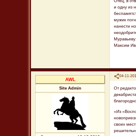
Отец, в от
и одну из 
беспамятс
мужик погн
нанести но
неодобрите
Муравьеву;
Максим Ива
Поделиться
04-11-201
AWL
От редакто
Site Admin
декабриста
благородно
«Из «Восп
новоприезж
своих мест
решительно