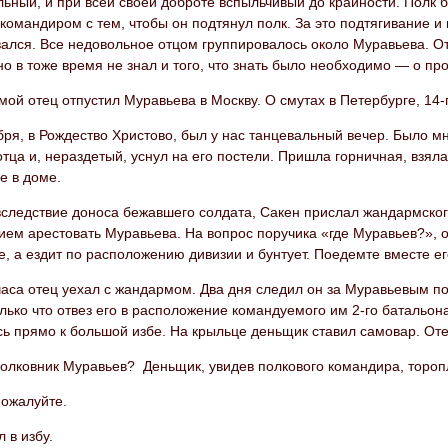
ьный, и при всей своей доброте вспыльчивый до крайности. Полк б
командиром с тем, чтобы он подтянул полк. За это подтягивание и
ался. Все недовольное отцом группировалось около Муравьева. От
но в тоже время не знал и того, что знать было необходимо — о пр
мой отец отпустил Муравьева в Москву. О смутах в Петербурге, 14-
бря, в Рождество Христово, был у нас танцевальный вечер. Было 
тца и, нераздетый, уснул на его постели. Пришла горничная, взяла
е в доме.
вследствие доноса бежавшего солдата, Сакен прислал жандармско
ием арестовать Муравьева. На вопрос поручика «где Муравьев?», о
е, а ездит по расположению дивизии и бунтует. Поедемте вместе 
аса отец уехал с жандармом. Два дня следил он за Муравьевым по
лько что отвез его в расположение командуемого им 2-го батальона
ь прямо к большой избе. На крыльце деньщик ставил самовар. Оте
полковник Муравьев? Деньщик, увидев полкового командира, торопл
Пожалуйте.
 в избу.