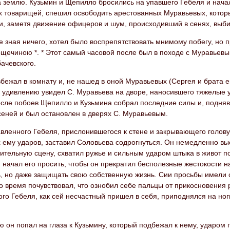
а землю. Кузьмин и Щепилло бросились на упавшего Гебеля и начали
х товарищей, спешил освободить арестованных Муравьевых, которы
и, заметя движение офицеров и шум, происходивший в сенях, выби
е зная ничего, хотел было воспрепятствовать мнимому побегу, но 
щечиною *. * Этот самый часовой после был в походе с Муравьевы
ачевского.
бежал в комнату и, не нашед в оной Муравьевых (Сергея и брата ег
у удивлению увидел С. Муравьева на дворе, наносившего тяжелые
сле побоев Щепилло и Кузьмина собрал последние силы и, поднявши
сеней и был остановлен в дверях С. Муравьевым.
вленного Гебеля, прислонившегося к стене и закрывающего голову
ему ударов, заставил Соловьева содрогнуться. Он немедленно выс
ительную сцену, схватил ружье и сильным ударом штыка в живот п
 начал его просить, чтобы он прекратил бесполезные жестокости 
, но даже защищать свою собственную жизнь. Сии просьбы имели с
то время почувствовал, что ознобил себе пальцы от прикосновения
го Гебеля, как сей несчастный пришел в себя, приподнялся на ног
ю он попал на глаза к Кузьмину, который подбежал к нему, ударом п