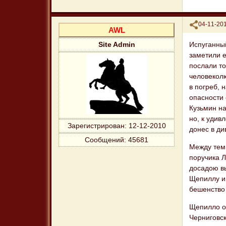
Поделиться
04-11-201
AWL
Испуганный
Site Admin
заметили е
послали то
человекол
в погреб, 
опасности
Кузьмин на
но, к удив
Зарегистрирован
: 12-12-2010
донес в д
Сообщений:
45681
Между тем,
поручика Л
досадою вы
Щепиллу и
бешенство 
Щепилло о
Черниговск