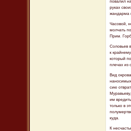
пова­лил н
руках свои
жандарма 
Часовой, н
молчать по
Прим. Горб
Соловьев в
к крайнем
который по
плечах из 
Вид окрова
наносимых 
сию отврат
Муравьеву,
им вредить
только в э
полумертво
куда.
К несчасть