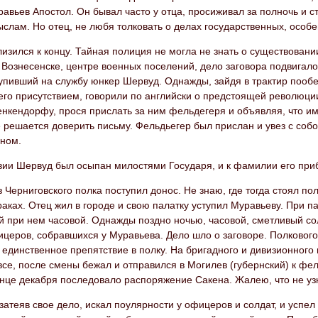
авьев Апостол. Он бывал часто у отца, просиживал за полночь и с
слам. Но отец, не любя толковать о делах государственных, особе
лизился к концу. Тайная полиция не могла не знать о существовани
 Вознесенске, центре военных поселений, дело заговора подвигал
упивший на службу юнкер Шервуд. Однажды, зайдя в трактир пообед
его присутствием, говорили по английски о предстоящей революции
енкендорфу, прося прислать за ним фельдегеря и объявляя, что и
 решается доверить письму. Фельдьегер был прислан и увез с соб
ном.
вии Шервуд был осыпан милостями Государя, и к фамилии его при
з Черниговского полка поступил донос. Не знаю, где тогда стоял по
раках. Отец жил в городе и свою палатку уступил Муравьеву. При па
й при нем часовой. Однажды поздно ночью, часовой, сметливый со
церов, собравшихся у Муравьева. Дело шло о заговоре. Полкового
к единственное препятствие в полку. На бригадного и дивизионног
се, после смены бежал и отправился в Могилев (губернский) к фе
онце декабря последовало распоряжение Сакена. Жалею, что не узна
затеяв свое дело, искал поулярности у офицеров и солдат, и успел