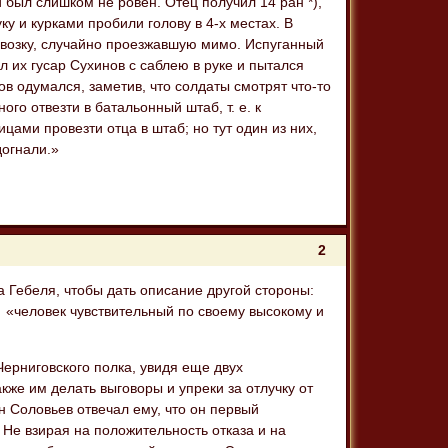
ой был слишком не ровен. Отец получил 14 ран *),
у и курками пробили голову в 4-х местах. В
овозку, случайно проезжавшую мимо. Испуганный
ал их гусар Сухинов с саблею в руке и пытался
в одумался, заметив, что солдаты смотрят что-то
го отвезти в батальонный штаб, т. е. к
цами провезти отца в штаб; но тут один из них,
догнали.»
2
 Гебеля, чтобы дать описание другой стороны:
 «человек чувствительный по своему высокому и
ерниговского полка, увидя еще двух
кже им делать выговоры и упреки за отлучку от
н Соловьев отвечал ему, что он первый
 Не взирая на положительность отказа и на