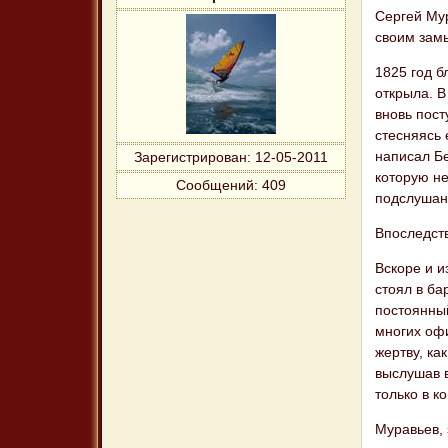
Сергей Мур
своим замы
1825 год б
открыла. В
вновь пост
стесняясь 
написал Б
Зарегистрирован
: 12-05-2011
которую не
Сообщений:
409
подслушан
Впоследст
Вскоре и и
стоял в ба
постоянны
многих офи
жертву, ка
выслушав в
только в к
Муравьев, 