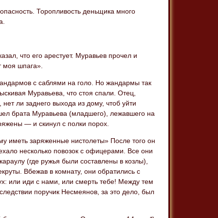
ю опасность. Торопливость деньщика много
а.
зал, что его арестует. Муравьев прочел и
т моя шпага».
жандармов с саблями на голо. Но жандармы так
ыскивая Муравьева, что стоя спали. Отец,
 нет ли заднего выхода из дому, чтоб уйти
ашел брата Муравьева (младшего), лежавшего на
ряжены — и скинул с полки порох.
ему иметь заряженные нистолеты» После того он
ъехало несколько повозок с офицерами. Все они
араулу (где ружья были составлены в козлы),
круты. Вбежав в комнату, они обратились с
ух: или иди с нами, или смерть тебе! Между тем
ледствии поручик Несмеянов, за это дело, был