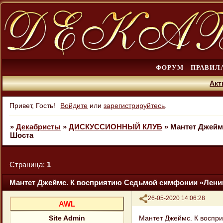
ФОРУМ
ПРАВИЛ
Акт
Привет, Гость!
Войдите
или
зарегистрируйтесь
.
»
Декабристы
»
ДИСКУССИОННЫЙ КЛУБ
»
Мантет Джейм
Шоста
Страница:
1
Мантет Джеймс. К восприятию Седьмой симфонии «Лени
Поделиться
26-05-2020 14:06:28
AWL
Мантет Джеймс. К воспр
Site Admin