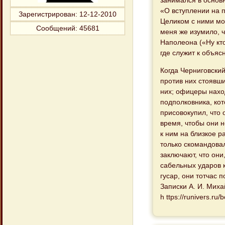
«О вступлении на п
Зарегистрирован
: 12-12-2010
Целиком с ними мо
Сообщений:
45681
меня же изумило, 
Наполеона («Ну кто
где служит к объя
Когда Черниговский
против них стоявши
них; офицеры наход
подполковника, ко
присовокупил, что 
время, чтобы они н
к ним на близкое р
только скомандовал
заключают, что они
сабельных ударов 
гусар, они тотчас 
Записки А. И. Михай
h ttps://runivers.