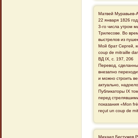
Матвей Муравьев-
22 января 1826 го
3-го числа утром 
Трилесове. Во врем
выстрелов из пуше
Мой брат Сергей, ко
coup de mitraille dan
ВД IX, с. 197, 206
Перевод, сделанны
внезапно переходи
и можно строить ве
актуально, надоело
Публикаторы IX то
перед стрелявшими 
показания «Mon frère
reçut un coup de mitr
Михаил Бестужев 