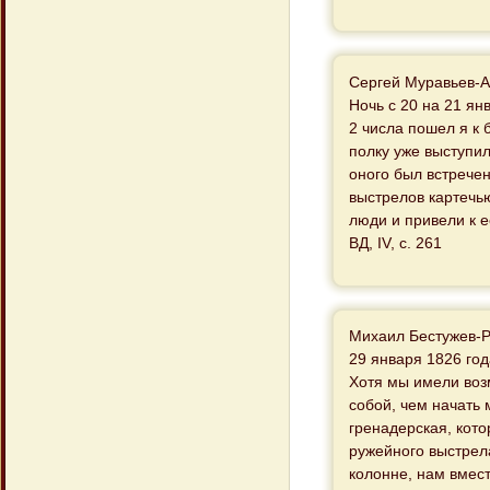
Сергей Муравьев-А
Ночь с 20 на 21 ян
2 числа пошел я к 
полку уже выступил
оного был встрече
выстрелов картечью
люди и привели к 
ВД, IV, с. 261
Михаил Бестужев-
29 января 1826 год
Хотя мы имели воз
собой, чем начать 
гренадерская, кото
ружейного выстрела
колонне, нам вмес