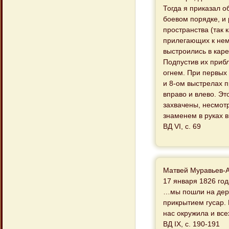
Тогда я приказал 
боевом порядке, и
пространства (так 
прилегающих к нем
выстроились в кар
Подпустив их прибл
огнем. При первых 
и 8-ом выстрелах 
вправо и влево. Эт
захвачены, несмотр
знаменем в руках в
ВД VI, с. 69
Матвей Муравьев-
17 января 1826 год
…мы пошли на дере
прикрытием гусар.
нас окружила и все
ВД IX, с. 190-191