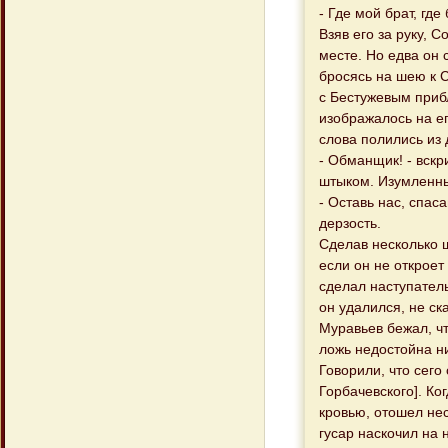
- Где мой брат, где
Взяв его за руку, 
месте. Но едва он 
бросясь на шею к 
с Бестужевым приб
изображалось на ег
слова полились из 
- Обманщик! - вскр
штыком. Изумленны
- Оставь нас, спас
дерзость.
Сделав несколько ш
если он не откроет
сделал наступател
он удалился, не ск
Муравьев бежал, чт
ложь недостойна н
Говорили, что сего
Горбачевского]. Ко
кровью, отошел нес
гусар наскочил на 