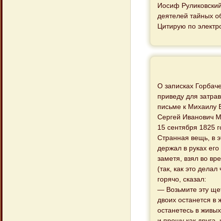
Иосиф Руликовский.
деятелей тайных общ
Цитирую по электр
О записках Горбаче
приведу для затрав
письме к Михаилу Б
Сергей Иванович М
15 сентября 1825 
Странная вещь, в э
держал в руках его
заметя, взял во вр
(так, как это дела
горячо, сказал:
— Возьмите эту щет
двоих останется в 
останетесь в живых
и прошу как друга,