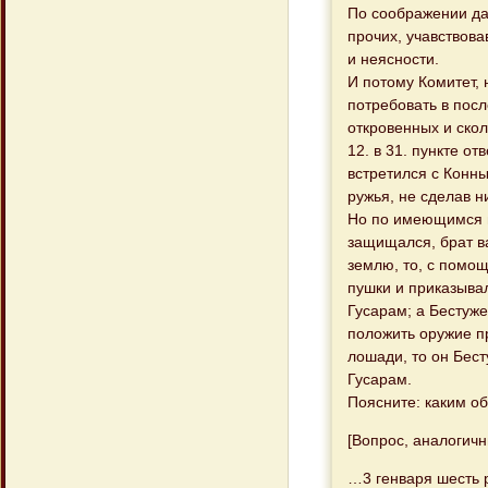
По соображении да
прочих, учавствов
и неясности.
И потому Комитет, 
потребовать в посл
откровенных и скол
12. в 31. пункте от
встретился с Конн
ружья, не сделав н
Но по имеющимся в
защищался, брат ва
землю, то, с помощ
пушки и приказывал
Гусарам; а Бестуж
положить оружие п
лошади, то он Бест
Гусарам.
Поясните: каким о
[Вопрос, аналогич
…3 генваря шесть 