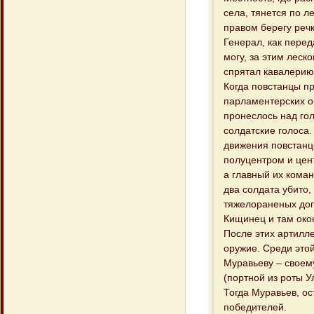
села, тянется по л
правом берегу речк
Генерал, как пере
могу, за этим леск
спрятал кавалерию
Когда повстанцы пр
парламентерских о
пронеслось над го
солдатские голоса.
движения повстанц
полуцентром и цен
а главный их кома
два солдата убито,
тяжелораненых доп
Кищинец и там око
После этих артилл
оружие. Среди этой
Муравьеву – своему
(портной из роты У
Тогда Муравьев, о
победителей.