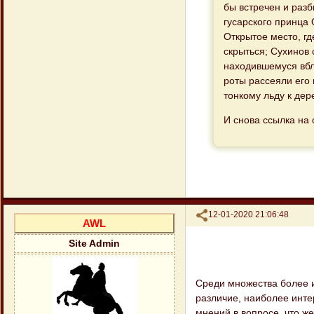
бы встречен и разб
гусарского принца 
Открытое место, г
скрыться; Сухинов 
находившемуся вбли
роты рассеяли его 
тонкому льду к де
И снова ссылка на 
Поделиться
12-01-2020 21:06:48
AWL
Site Admin
Среди множества более 
различие, наиболее инте
мнений в вопросе, что ж