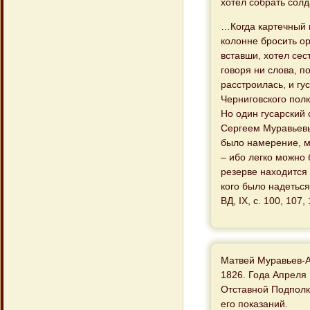
хотел собрать солда
…Когда картечный 
колонне бросить ор
вставши, хотел сес
говоря ни слова, п
расстроилась, и гу
Черниговского полк
Но один гусарский 
Сергеем Муравьевым
было намерение, мн
– ибо легко можно 
резерве находится
кого было надеться
ВД, IX, с. 100, 107, 
Матвей Муравьев-
1826. Года Апреля
Отставной Подполк
его показаний.