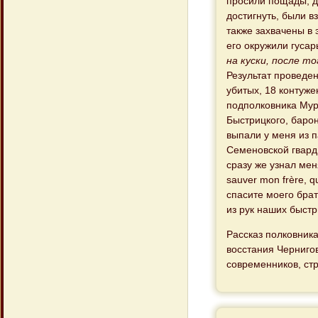
просили пощады, др
достигнуть, были 
также захвачены в 
его окружили гусар
на куски, после т
Результат проведе
убитых, 18 контуж
подполковника Мура
Быстрицкого, баро
выпали у меня из 
Семеновской гвард
сразу же узнал меня
sauver mon frère, q
спасите моего брат
из рук наших быстр
Рассказ полковника
восстания Чернигов
современников, стр