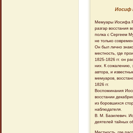
Иосиф 
Мемуары Иосифа Ру
разгар восстания 
полка с Сергеем М
не только современ
Он был лично знако
местность, где пр
1825-1826 гг. он р
них. К сожалению, 
автора, и известны
мемуаров, восстан
1826 гг.
Воспоминания Иоси
восстании декабрис
из боровшихся сто
наблюдателя.
В. М. Базилевич. И
деятелей тайных общ
Местность, где ра