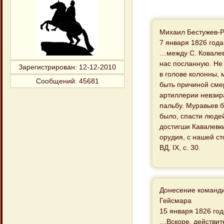
Михаил Бестужев-
7 января 1826 года
…между С. Ковалев
нас посланную. Не
Зарегистрирован
: 12-12-2010
в голове колонны,
Сообщений:
45681
быть причиной сме
артиллерии невзир
пальбу. Муравьев б
было, спасти люде
достигши Кавалевки
орудия, с нашей с
ВД, IX, с. 30.
Донесение команди
Гейсмара
15 января 1826 год
…Вскоре, действите