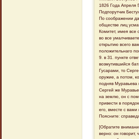
1826 Года Апреля 
Подпорутчик Бесту
По соображении да
обществе лиц усма
Комитет, имея все 
во все умалчивает
открытию всего вам
положительнаго по
9. в 31. пункте отв
возмутившийся бат
Гусарами, то Серг
оружие, а потом, к
подняв Муравьева 
Сергей же Муравьев
на землю, он с по
привести в порядок
его, вместе с вами
Поясните: справед
[Обратите внимани
верно: он говорит,