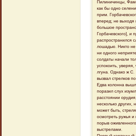
Пилиничинцы, Фаме
как бы одно селени
прим. Горбачевског
вперед; не выходя 
большое пространс
Горбачевского], и 
распространился сл
лошадью. Никто не 
ни одного неприят
солдаты начали тол
успокоить, уверяя, 
лгуна. Однако ж С.
вызвал стрелков по
Едва колонна вышл
поразил слух изум
расстоянии орудия
несколько других, 
может быть, стрел
осмотреть ружья и 
порыв оживленного
выстрелами.
Первый картечный в