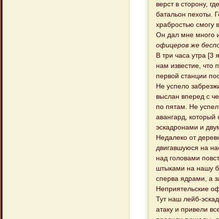
верст в сторону, г
батальон пехоты. Г
храбростью смогу в
Он дал мне много и
офицеров же бесп
В три часа утра [3
нам известие, что 
первой станции по
Не успело забрезжи
выслан вперед с ч
по пятам. Не успел
авангард, который 
эскадронами и дву
Недалеко от дерев
двигавшуюся на нас
над головами повс
штыками на нашу б
сперва ядрами, а з
Неприятельские оф
Тут наш лейб-эска
атаку и привели вс