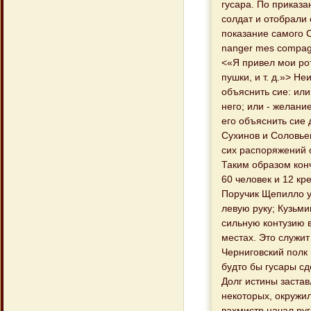
гусара. По приказ
солдат и отобрали о
показание самого С
nanger mes compagni
<«Я привел мои рот
пушки, и т. д.»> Н
объяснить сие: ил
него; или - желани
его объяснить сие 
Сухинов и Соловьев
сих распоряжений о
Таким образом конч
60 человек и 12 кр
Поручик Щепилло у
левую руку; Кузьми
сильную контузию 
местах. Это служит
Черниговский полк
будто бы гусары сд
Долг истины застав
некоторых, окружил
вахмистр начал руг