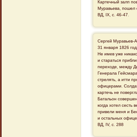
Картечный залп пов
Муравьева, пошел 
ВД, IX, с. 46-47.
Сергей Муравьев-А
31 января 1826 год
Не имев уже никак
и стараться прибл
переходе, между Д
Генерала Гейсмара
стрелять, а итти п
офицерами. Солдат
картечь не повергл
Батальон совершен
когда хотел сесть 
привели меня и Бе
и остальных офице
ВД, IV, с. 288