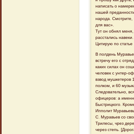
написать о намере
нашей преданности
народа. Смотрите,
для вас».
Тут он обнял меня,
расстались навеки.
Цитирую по статье
В полдень Муравье
встречу его с отря
каких силах он сош
человек с унтер-оф
взвод мушкетеров 1
полком, и 60 музы
Следовательно, вся
офицеров: а именн
Быстрицкого. Кром
Ипполит Муравьев
С. Муравьев со сво
Трилесы, чрез дер
через степь. [Доро