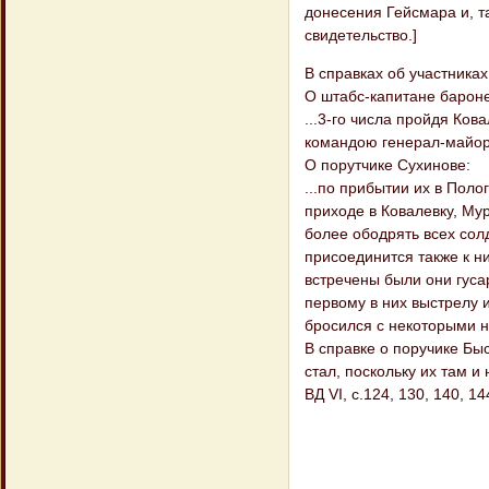
донесения Гейсмара и, т
свидетельство.]
В справках об участника
О штабс-капитане барон
...3-го числа пройдя Ков
командою генерал-майор
О порутчике Сухинове:
...по прибытии их в Поло
приходе в Ковалевку, Му
более ободрять всех солд
присоединится также к н
встречены были они гуса
первому в них выстрелу 
бросился с некоторыми 
В справке о поручике Быс
стал, поскольку их там и 
ВД VI, с.124, 130, 140, 14