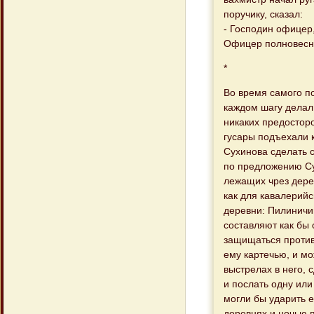
поручику, сказал:
- Господин офицер,
Офицер полновесно
*
Во время самого по
каждом шагу делал
никаких предосторо
гусары подъехали 
Сухинова сделать с
по предложению Су
лежащих чрез дере
как для кавалерийс
деревни: Пилиничи
составляют как бы 
защищаться против 
ему картечью, и м
выстрелах в него,
и послать одну или
могли бы ударить е
деревнях и ночью п