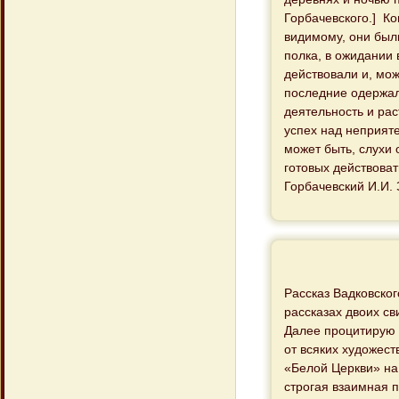
Горбачевского.] Ко
видимому, они был
полка, в ожидании 
действовали и, мож
последние одержал
деятельность и ра
успех над неприят
может быть, слухи 
готовых действоват
Горбачевский И.И. З
Рассказ Вадковског
рассказах двоих св
Далее процитирую 
от всяких художес
«Белой Церкви» на 
строгая взаимная 