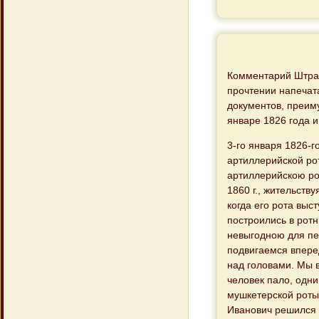
Комментарий Штрай
прочтении напечата
документов, преим
январе 1826 года и
3-го января 1826-го
артиллерийской рот
артиллерийскою ро
1860 г., жительству
когда его рота выс
построились в рот
невыгодною для пе
подвигаемся впере
над головами. Мы в
человек пало, одн
мушкетерской роты
Иванович решился 