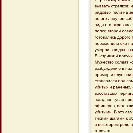
вызвать стрелков; 
рядовых пали на з
по его лицу; он со
видя его окровавл
полю; второй следо
готовились дорого 
переменили сие на
умерли в рядах св
Быстрицкий получил
Мужество солдат ко
возбуждению в них
пример и одушевить
становился под сам
убитых и раненых,
восставших черниго
эскадрон гусар пр
офицеров, оставши
убитыми. В это сам
тихими шагами к об
в некотором роде 
отвечал: