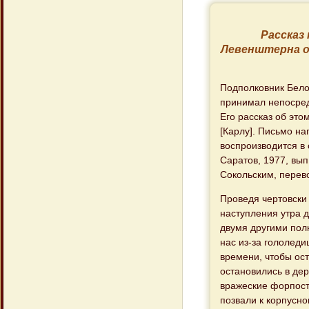
Рассказ 
Левенштерна о
Подполковник Бело
принимал непосред
Его рассказ об это
[Карлу]. Письмо н
воспроизводится в
Саратов, 1977, вып.
Сокольским, перево
Проведя чертовски
наступления утра д
двумя другими полк
нас из-за гололед
времени, чтобы ост
остановились в де
вражеские форпост
позвали к корпусно