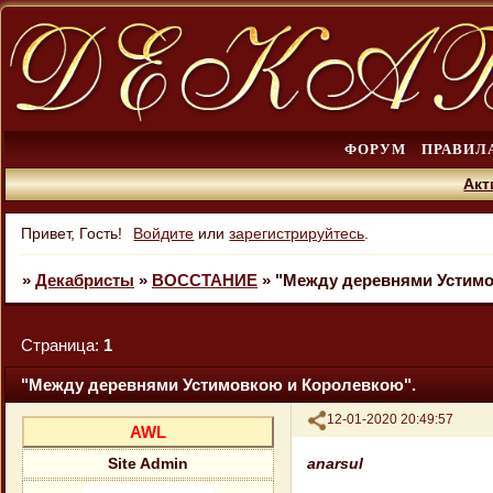
ФОРУМ
ПРАВИЛ
Акт
Привет, Гость!
Войдите
или
зарегистрируйтесь
.
»
Декабристы
»
ВОССТАНИЕ
»
"Между деревнями Устимо
Страница:
1
"Между деревнями Устимовкою и Королевкою".
Поделиться
12-01-2020 20:49:57
AWL
anarsul
Site Admin