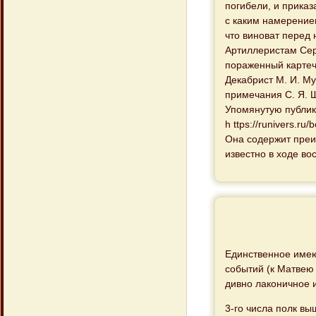
погибели, и приказ
с каким намерением
что виноват перед 
Артиллеристам Сер
пораженный карте
Декабрист М. И. М
примечания С. Я. Ш
Упомянутую публик
h ttps://runivers.r
Она содержит преи
известно в ходе во
Единственное имею
событий (к Матвею
дивно лаконичное 
3-го числа полк вы