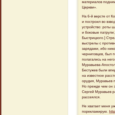
материалов подним
Церкви».
На 6-й версте от 
и построил во взв
устройство: роты ш
и боковые патрули
Быстрицкого.] Стре
выстрелы с против
зарядами, ибо нико
черниговцев, был 
полагались на него
Муравьева-Апостола
Бестужев были впе
на известное расс
орудия, Муравьев п
Но прежде чем он э
Сергей Муравьев ра
рассеялся.
Не хватает меня уж
порекламирую.
htt