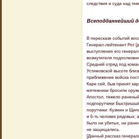
следствия и суда над тем
Всеподданнейший д
В пересказе событий вос
Генерал-лейтенант Рот [
выступления его генерал
возмутителя подполковник
Средний отряд под кома
Устимовской высоте близ
приближение войска пост
Каре сей, быв принят кар
мятежники бросили оружи
Апостол, тяжело раненый
подпорутчики Быстришшй
порутчики: Кузмин и Щип
и 6-ть человек рядовых;
было ни убитых, ни ране
не защищались.
[Данный рассказ генерал