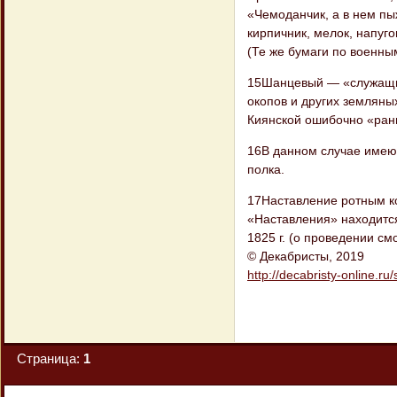
«Чемоданчик, а в нем пы
кирпичник, мелок, напуго
(Те же бумаги по военным
15Шанцевый — «служащий 
окопов и других земляных
Киянской ошибочно «ран
16В данном случае имеют
полка.
17Наставление ротным ко
«Наставления» находится 
1825 г. (о проведении с
© Декабристы, 2019
http://decabristy-online.ru
Страница:
1