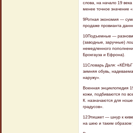
слова, на начало 19 века
менее точное значение 
9Ротная экономия — сумм
продаже провианта данно
10Подъемные — разновид
(заводные, заручные) ло
немедленного пополнени
Брокгауза и Ефрона).
11Словарь Даля: «КЕ́НЬГИ,
зимняя обувь, надеваема
наружу».
Военная энциклопедия 19
кожи, подбиваются по вс
К. назначаются для ноше
градусов».
12Этишкет — шнур к киве
на шею и таким образом 