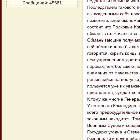
недостатки большой част
Сообщений:
45681
Последствием такового 
вынужденными себя нахо
позволительной економии
состоит, что Полковые 
обманывать Начальство. К
Обманывающие получают 
сей обман иногда бывает
говорится, скрыть концы 
нем упражнением достига
пороках, тем большею по
внимания от Начальства.
решившийся на поступки,
пользуется уже их уважен
пристрастен, чуждается 
К тому же многие Генерал
У полкового Командира, 
коего предосудительное п
законным находится. Том
Военным Судом и соверш
Государю угодна и Отече
безпорядки и неустройст