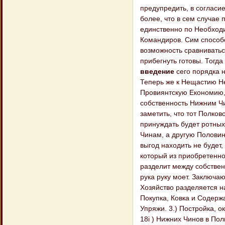
предупредить, в согласи
более, что в сем случае 
единственно по Необход
Командиров. Сим способ
возможность сравниватьс
прибегнуть готовы. Тогд
введение
сего порядка 
Теперь же к Нещастию Н
Провиянтскую Економию,
собственность Нижним Чи
заметить, что тот Полков
принуждать будет ротны
Чинам, а другую Половину
выгод находить не будет
который из приобретенн
разделит между собстве
рука руку моет. Заключ
Хозяйство разделяется н
Покупка, Ковка и Содерж
Упряжи. 3.) Постройка, о
18i ) Нижних Чинов в Пол