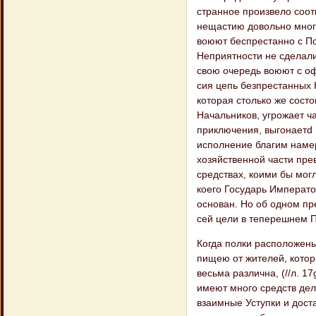
странное произвело соот
нещастию довольно мног
воюют беспрестанно с П
Неприятности не сделали
свою очередь воюют с о
сия цепь безпрестанных 
которая столько же сост
Начальников, угрожает 
приключения, выгонаетd 
исполнение благим намер
хозяйственной части пре
средствах, коими бы мог
коего Государь Императо
основан. Но об одном пр
сей цели в теперешнем 
Когда полки расположен
пищею от жителей, котор
весьма различна, (//л. 
имеют много средств де
взаимные Уступки и дос