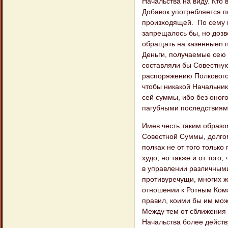
Начальства на виду. Кто 
Добавок употребляется п
произходящей. По сему 
запрещалось бы, но дозв
обращать на казенныеn 
Деньги, получаемые сею
составляли бы Совестную
распоряжению Полкового
чтобы никакой Начальник
сей суммы, ибо без оног
пагубными последствиям
Имев честь таким образо
Совестной Суммы, долгом
полках не от того только
худо; но также и от тог
в управлении различными
противуречущи, многих ж
отношении к Ротным Кома
правил, коими бы им мож
Между тем от сближения
Начальства более действу