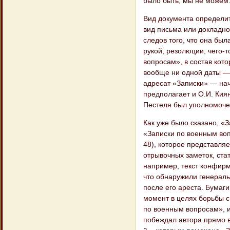
было быть, мы не можем
Вид документа определит
вид письма или докладно
следов того, что она был
рукой, резолюции, чего-т
вопросам», в состав кото
вообще ни одной даты — а
адресат «Записки» — нач
предполагает и О.И. Кия
Пестеля был уполномочен
Как уже было сказано, «
«Записки по военным воп
48), которое представляе
отрывочных заметок, стат
например, текст конфирм
что обнаружили генералы
после его ареста. Бумаг
момент в целях борьбы с
по военным вопросам», и
побеждал автора прямо в