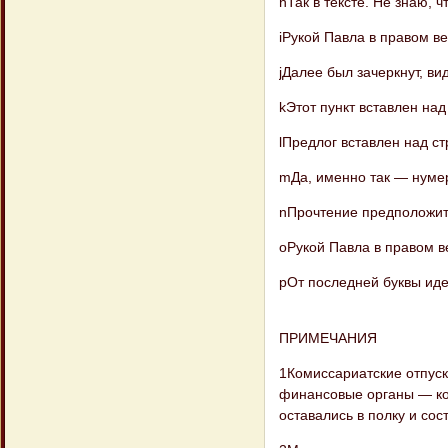
hТак в тексте. Не знаю, 
iРукой Павла в правом в
jДалее был зачеркнут, в
kЭтот пункт вставлен над
lПредлог вставлен над ст
mДа, именно так — нумер
nПрочтение предположите
oРукой Павла в правом в
pОт последней буквы иде
ПРИМЕЧАНИЯ
1Комиссариатские отпус
финансовые органы — ко
оставались в полку и со