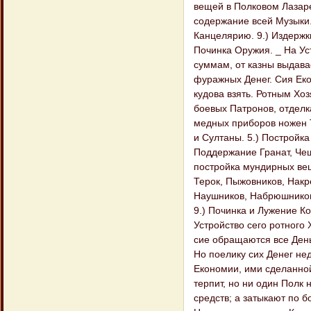
вещей в Полковом Лазаре
содержание всей Музыки. 
Канцелярию. 9.) Издержк
Починка Оружия. _ На Ус
суммам, от казны выдава
фуражных Денег. Сия Еко
кудова взять. Ротным Хо
боевых Патронов, отделк
медных приборов ножен 
и Султаны. 5.) Постройка
Поддержание Гранат, Чеш
постройка мундирных вещ
Терок, Пыжовников, Накр
Наушников, Набрюшников
9.) Починка и Лужение К
Устройство сего ротного 
сие обращаются все Ден
Но поелику сих Денег не
Економии, ими сделанной
терпит, но ни один Полк 
средств; а затыкают по б