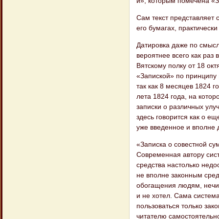
й», которым помечена «З
Сам текст представляет 
его бумагах, практически
Датировка даже по смысл
вероятнее всего как раз
Вятскому полку от 18 окт
«Запиской» по принципу 
так как 8 месяцев 1824 
лета 1824 года, на котор
записки о различных улу
здесь говорится как о ещ
уже введенное и вполне
«Записка о совестной с
Современная автору сис
средства настолько недо
не вполне законным сред
обогащения людям, нечис
и не хотел. Сама систем
пользоваться только зак
читателю самостоятельно