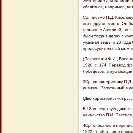
2Материал для записки а
убедиться, например, чит
Ср. письмо П.Д. Киселев
его в другое место. Он 
границе с Австрией, но с
были тогда в делах с кон
ужасная вещь, и 23 года 
предосудительный момент
(Покровский Ф.И., Васенко
1926. с. 174; Перевод фр
Лебедевой; в публикации
3Ср. характеристику П.Д
дивизии. Запутанный в д
(Две характеристики русск
В 18-ю пехотную дивизию
начальство П.И. Пестеля.
4Ср. описание в перепис
1822 г.): «Есть еще нес