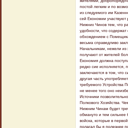
жителями, добропорядоч
постой легким и по возм
из следуемого им Казенн
сей Економии участвуют
Нижних Чинов тем, что р
удобности, что содержат
обхождением с Помещика
весьма справедливо закл
Начальникам, нежели из 
получают от жителей бол
Економия должна поступа
редко сие исполняется,
заключаются в том, что с
другая часть употребляе
требуемого Устройства П
не менее того оно неизб
Источники позволительно
Полкового Хозяйства. Че
Нижним Чинам будет треб
обмануто и тем сильнее 
войска, которые в первой
полагал бы я полезнее по