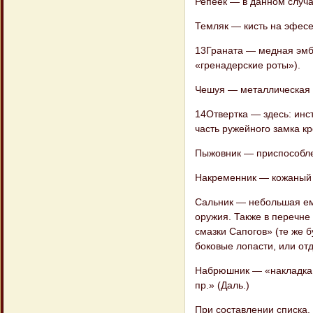
Репеек — в данном случа
Темляк — кисть на эфесе
13Граната — медная эмб
«гренадерские роты»).
Чешуя — металлическая п
14Отвертка — здесь: инст
часть ружейного замка к
Пыжовник — приспособлен
Накременник — кожаный 
Сальник — небольшая емк
оружия. Также в перечн
смазки Сапогов» (те же 
боковые лопасти, или отд
Набрюшник — «накладка и
пр.» (Даль.)
При составлении списка, 