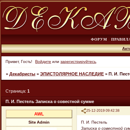
ФОРУМ
ПРАВИЛ
Акт
Привет, Гость!
Войдите
или
зарегистрируйтесь
.
»
Декабристы
»
ЭПИСТОЛЯРНОЕ НАСЛЕДИЕ
»
П. И. Пес
Страница:
1
П. И. Пестель Записка о совестной сумме
Поделиться
25-12-2019 09:42:38
AWL
П. И. Пестель
Site Admin
Записка о совестной су