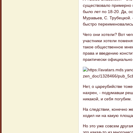
существовало примерно г
было лет по 18-20. Да, о
Муравьев, С. Трубецкой.
быстро переименовались
Чего они хотели? Вот чег
участники хотели поменя
такое общественное мнен
права и введению консти
практически официально
Нет, о цареубийстве тоже
нахрен, - подумавши реш
никакой, и себя погубим.
На следствии, конечно же
ходил ни на какую площад
Но это уже совсем другая
это какая-то из многочи