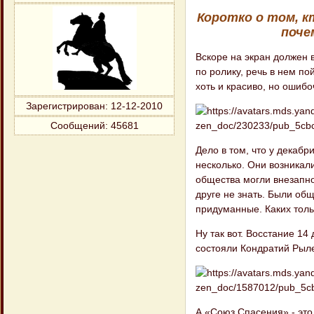
Коротко о том, к
поче
Вскоре на экран должен 
по ролику, речь в нем по
хоть и красиво, но ошиб
Зарегистрирован
: 12-12-2010
Сообщений:
45681
Дело в том, что у декаб
несколько. Они возникали
общества могли внезапно 
друге не знать. Были об
придуманные. Каких толь
Ну так вот. Восстание 1
состояли Кондратий Рыле
А «Союз Спасения» - это