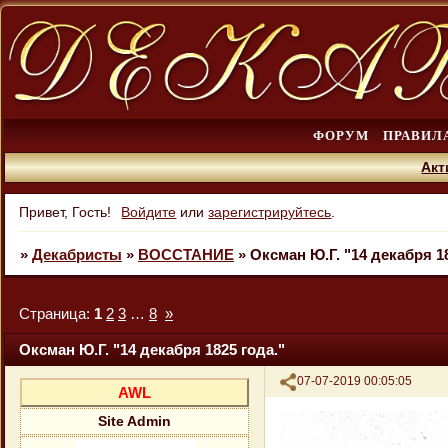
ФОРУМ
ПРАВИЛ
Акт
Привет, Гость!
Войдите
или
зарегистрируйтесь
.
»
Декабристы
»
ВОССТАНИЕ
»
Оксман Ю.Г. "14 декабря 18
Страница:
1
2
3
…
8
»
Оксман Ю.Г. "14 декабря 1825 года."
Поделиться
07-07-2019 00:05:05
AWL
Site Admin