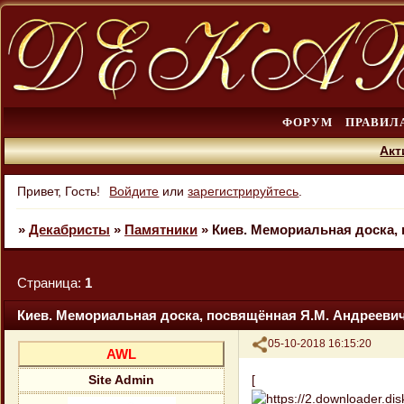
ФОРУМ
ПРАВИЛ
Акт
Привет, Гость!
Войдите
или
зарегистрируйтесь
.
»
Декабристы
»
Памятники
»
Киев. Мемориальная доска,
Страница:
1
Киев. Мемориальная доска, посвящённая Я.М. Андрееви
Поделиться
05-10-2018 16:15:20
AWL
[
Site Admin