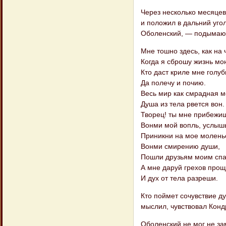
Через несколько месяцев
и положил в дальний угол
Оболенский, — подымаю 
Мне тошно здесь, как на 
Когда я сброшу жизнь мо
Кто даст криле мне голуб
Да полечу и почию.
Весь мир как смрадная м
Душа из тела рвется вон.
Творец! ты мне прибежищ
Вонми мой вопль, услышь
Приникни на мое молень
Вонми смирению души,
Пошли друзьям моим спа
А мне даруй грехов про
И дух от тела разреши.
Кто поймет сочувствие душ
мыслил, чувствовал Конд
Оболенский не мог не за