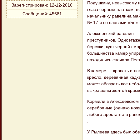
Подушкину, невысокому и
Зарегистрирован
: 12-12-2010
глаза черным платком, по
Сообщений:
45681
начальнику равелина май
№ 17 и со словами «Божь
Алексеевский равелин —
преступников. Одноэтажн
березки, куст черной смо
большинства камер упира
находились сначала Пест
В камере — кровать с тю
кресло, деревянная кадк
может обозреть все небо
выкрашены желтой краско
Кормили в Алексеевском 
серебряные (однако ножи
любого арестанта в раве
.
У Рылеева здесь был обе