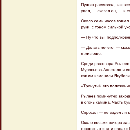
Пущин рассказал, как все
упал, — сказал он, — и с
Около семи часов вошел 
руки, с тоном сильной ук
— Ну что вы, подполковник
— Делать нечего, — сказ
я жив еще.
Среди разговора Рылеев 
Муравьева-Апостола и ска
как им изменили Якубови
«Тронутый его положение
Рылеев поминутно заходи
в огонь камина. Часть бу
Спросил — не видел ли кт
Около восьми вечера заш
говорить о «пяти ранах»