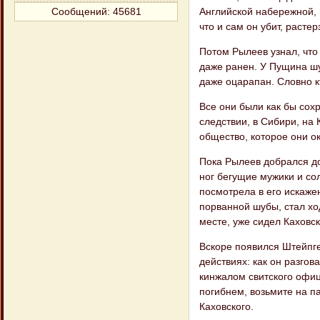
Английской набережной, 
Сообщений:
45681
что и сам он убит, растер
Потом Рылеев узнал, что 
даже ранен. У Пущина шу
даже оцарапан. Словно кт
Все они были как бы сох
следствии, в Сибири, на 
общество, которое они о
Пока Рылеев добрался до
ног бегущие мужики и со
посмотрела в его искаже
порванной шубы, стал ход
месте, уже сидел Каховс
Вскоре появился Штейпге
действиях: как он разго
кинжалом свитского офиц
погибнем, возьмите на п
Каховского.