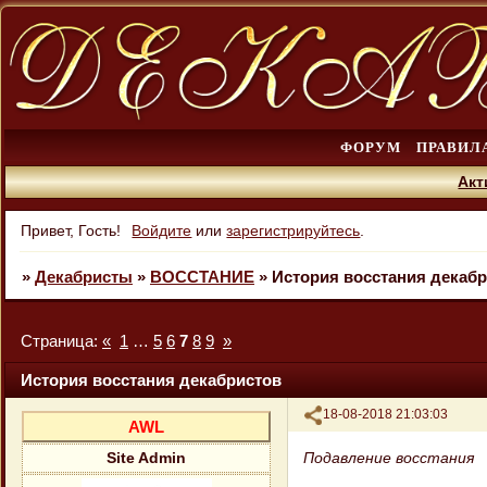
ФОРУМ
ПРАВИЛ
Акт
Привет, Гость!
Войдите
или
зарегистрируйтесь
.
»
Декабристы
»
ВОССТАНИЕ
»
История восстания декаб
Страница:
«
1
…
5
6
7
8
9
»
История восстания декабристов
Поделиться
18-08-2018 21:03:03
AWL
Подавление восстания
Site Admin