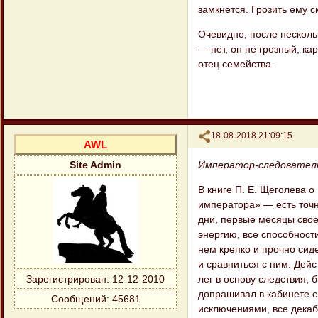
замкнется. Грозить ему 
Очевидно, после нескол
— нет, он не грозный, к
отец семейства.
Поделиться
18-08-2018 21:09:15
AWL
Император-следовател
Site Admin
В книге П. Е. Щеголева 
императора» — есть точн
дни, первые месяцы сво
энергию, все способности
нем крепко и прочно сид
и сравниться с ним. Дейс
лег в основу следствия, 
Зарегистрирован
: 12-12-2010
допрашивал в кабинете с
Сообщений:
45681
исключениями, все декаб