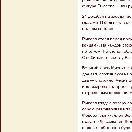
фигура Рылеева — как ру
24 декабря на заседание
глазами. В большом зале
полном составе.
Рылеев стоял перед покр
концами. На каждой стор
потолком. На стене побл
От обильного света у Ры
Великий князь Михаил и 
дремал, сложив руки на
два — спокойно. Черныше
иронизировал, старался 
откровенным презрением
Рылеев глядел поверх его
собою разговаривая или 
Федора Глинки, член Вол
сказал: «До созвания Ве
спросил: «Кто оное буде