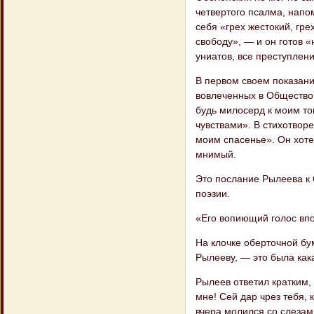
четвертого псалма, напо
себя «грех жестокий, гре
свободу», — и он готов «
униатов, все преступлен
В первом своем показан
вовлеченных в Общество»
будь милосерд к моим т
чувствами». В стихотвор
моим спасенье». Он хотел
мнимый.
Это послание Рылеева к 
поэзии.
«Его вопиющий голос впо
На клочке оберточной бу
Рылееву, — это была кака
Рылеев ответил кратким,
мне! Сей дар чрез тебя, 
вчера молился со слезами