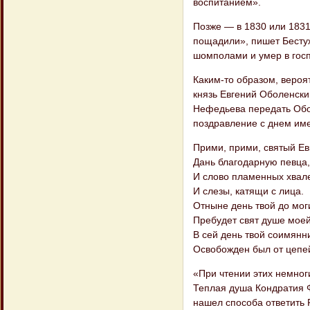
воспитанием».
Позже — в 1830 или 1831
пощадили», пишет Бестуж
шомполами и умер в госп
Каким-то образом, вероя
князь Евгений Оболенски
Нефедьева передать Обо
поздравление с днем им
Прими, прими, святый Ев
Дань благодарную певца,
И слово пламенных хвал
И слезы, катящи с лица.
Отныне день твой до мо
Пребудет свят душе моей
В сей день твой соимянн
Освобожден был от цепе
«При чтении этих немног
Теплая душа Кондратия Ф
нашел способа ответить 