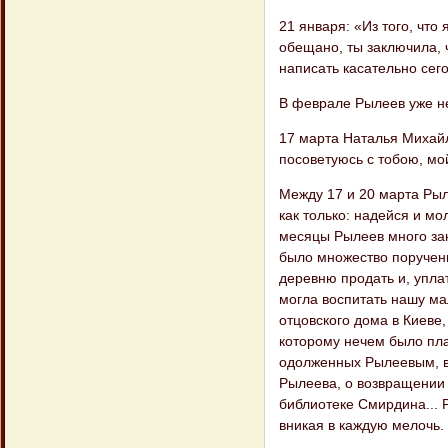
21 января: «Из того, что
обещано, ты заключила, 
написать касательно сего,
В феврале Рылеев уже не
17 марта Наталья Михайл
посоветуюсь с тобою, мой
Между 17 и 20 марта Рыл
как только: надейся и мо
месяцы Рылеев много за
было множество поручен
деревню продать и, упла
могла воспитать нашу ма
отцовского дома в Киеве,
которому нечем было плат
одолженных Рылеевым, в 
Рылеева, о возвращении 
библиотеке Смирдина... 
вникая в каждую мелочь.