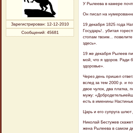
У Рылеева в камере почт
Он писал на нумерованны
19 декабря 1825 года Н
Зарегистрирован
: 12-12-2010
Государь!.. убитая горе
Сообщений:
45681
стопам твоим... повелите
здесь».
19 же декабря Рылеев пи
мой, что я здоров. Ради 
здоровье».
Через день пришел ответ
вслед за тем 2000 р. и п
двое чулок, два платка,
мужу: «Добродетельиейш
есть в именины Настиньк
Царь и его супруга шлют 
Николай Бестужев скажет 
жена Рылеева в самом д