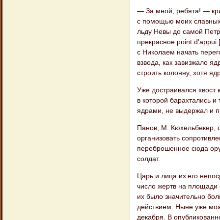
— За мной, ребята! — кр
с помощью моих славных 
льду Невы до самой Петр
прекрасное point d'appui
с Николаем начать перег
взвода, как завизжало яд
строить колонну, хотя ядр
Уже достраивался хвост к
в которой барахтались и
ядрами, не выдержал и п
Панов, М. Кюхельбекер, 
организовать сопротивле
переброшенное сюда оруд
солдат.
Царь и лица из его непо
число жертв на площади 
их было значительно бо
действием. Ныне уже мож
декабря. В опубликованн