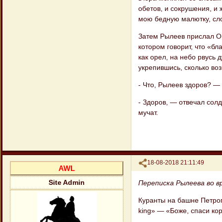
обетов, и сокрушения, и 
мою бедную малютку, сло
Затем Рылеев прислал О
котором говорит, что «бл
как орел, на небо рвусь 
укрепившись, сколько во
- Что, Рылеев здоров? —
- Здоров, — отвечал солд
мучат.
Поделиться
18-08-2018 21:11:49
AWL
Переписка Рылеева во в
Site Admin
Куранты на башне Петроп
king» — «Боже, спаси ко