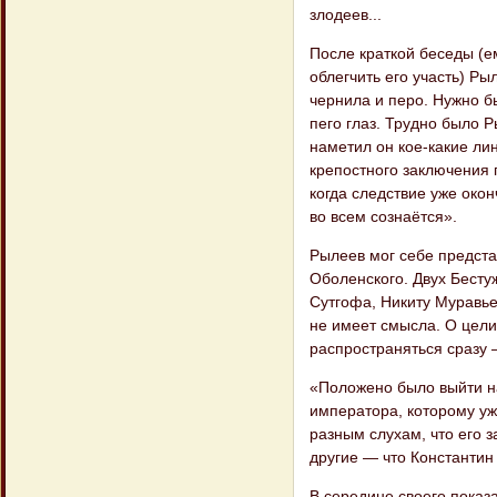
злодеев...
После краткой беседы (е
облегчить его участь) Ры
чернила и перо. Нужно б
пего глаз. Трудно было 
наметил он кое-какие ли
крепостного заключения п
когда следствие уже око
во всем сознаётся».
Рылеев мог себе представ
Оболенского. Двух Бесту
Сутгофа, Никиту Муравье
не имеет смысла. О цел
распространяться сразу 
«Положено было выйти н
императора, которому уже
разным слухам, что его з
другие — что Константин 
В середине своего показ