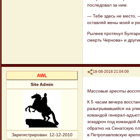
последовал за ним.
— Тебе здесь не место, 
оставляй жены моей и ре
Рылеев протянул Булгари
смерть Чернова» и другие
Поделиться
18-08-2018 21:04:09
AWL
Site Admin
Массовые аресты восс
К 5 часам вечера восста
разыгрывавшийся на улиц
командой генерал-адъюта
эскадрон под командой А
обратно на Сенатскую п
в Петропавловскую крепо
Зарегистрирован
: 12-12-2010