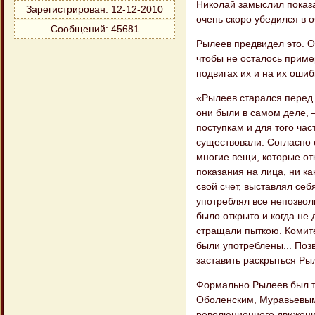
Николай замыслил показа
Зарегистрирован
: 12-12-2010
очень скоро убедился в 
Сообщений:
45681
Рылеев предвидел это. О
чтобы не осталось приме
подвигах их и на их ошиб
«Рылеев старался перед 
они были в самом деле, 
поступкам и для того час
существовали. Согласно 
многие вещи, которые от
показания на лица, ни ка
свой счет, выставлял себ
употреблял все непозвол
было открыто и когда не
стращали пыткою. Комите
были употреблены... Поз
заставить раскрыться Ры
Формально Рылеев был т
Оболенским, Муравьевым
революционного движения 