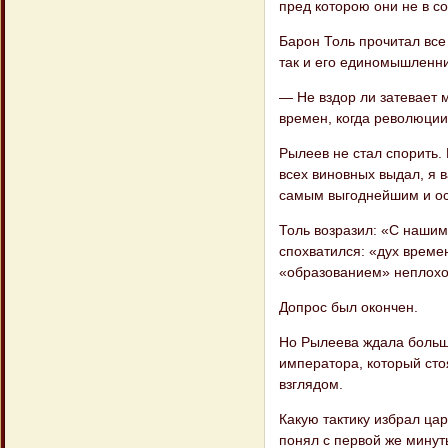
пред которою они не в со
Барон Толь прочитал все 
так и его единомышленни
— Не вздор ли затевает 
времен, когда революции
Рылеев не стал спорить. 
всех виновных выдал, я 
самым выгоднейшим и ос
Толь возразил: «С нашим
спохватился: «дух времен
«образованием» неплохо
Допрос был окончен.
Но Рылеева ждала больша
императора, который сто
взглядом.
Какую тактику избрал ца
понял с первой же минуты