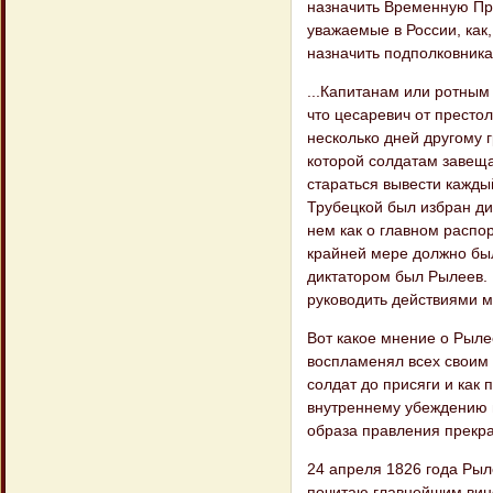
назначить Временную Пра
уважаемые в России, как
назначить подполковника
...Капитанам или ротным
что цесаревич от престол
несколько дней другому г
которой солдатам завеща
стараться вывести каждый
Трубецкой был избран ди
нем как о главном распо
крайней мере должно был
диктатором был Рылеев. 
руководить действиями м
Вот какое мнение о Рыле
воспламенял всех своим 
солдат до присяги и как 
внутреннему убеждению в
образа правления прекра
24 апреля 1826 года Рыл
почитаю главнейшим вино