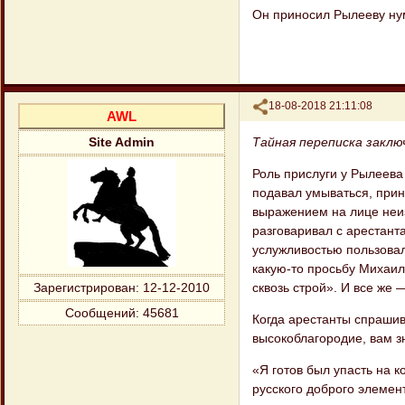
Он приносил Рылееву ну
Поделиться
18-08-2018 21:11:08
AWL
Тайная переписка заклю
Site Admin
Роль прислуги у Рылеева
подавал умываться, прин
выражением на лице неи
разговаривал с арестант
услужливостью пользовали
какую-то просьбу Михаил
сквозь строй». И все же
Зарегистрирован
: 12-12-2010
Сообщений:
45681
Когда арестанты спрашив
высокоблагородие, вам з
«Я готов был упасть на 
русского доброго элеме