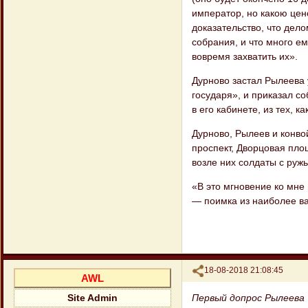
император, но какою цен
доказательство, что дело
собрания, и что много ем
вовремя захватить их».
Дурново застал Рылеева 
государя», и приказал с
в его кабинете, из тех, 
Дурново, Рылеев и конво
проспект, Дворцовая площ
возле них солдаты с ружь
«В это мгновение ко мне
— поимка из наиболее в
Поделиться
18-08-2018 21:08:45
AWL
Первый допрос Рылеева
Site Admin