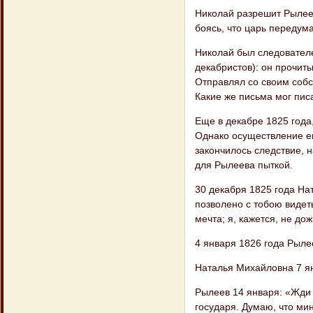
Николай разрешит Рылеев
боясь, что царь передумае
Николай был следователе
декабристов): он прочит
Отправлял со своим соб
Какие же письма мог пис
Еще в декабре 1825 года
Однако осуществление ег
закончилось следствие, н
для Рылеева пыткой.
30 декабря 1825 года На
позволено с тобою видеть
мечта; я, кажется, не до
4 января 1826 года Рыле
Наталья Михайловна 7 я
Рылеев 14 января: «Жди
государя. Думаю, что ми