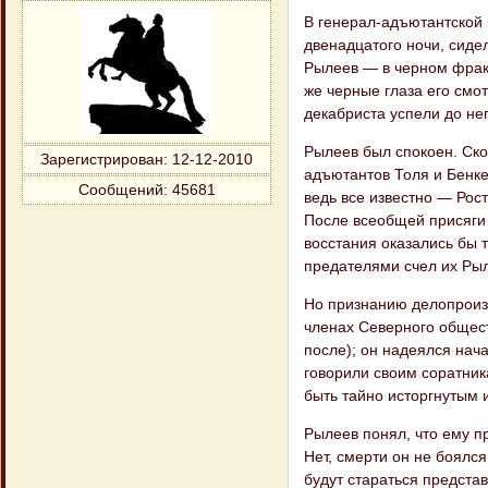
В генерал-адъютантской 
двенадцатого ночи, сиде
Рылеев — в черном фрак
же черные глаза его смо
декабриста успели до не
Рылеев был спокоен. Ско
Зарегистрирован
: 12-12-2010
адъютантов Толя и Бенк
Сообщений:
45681
ведь все известно — Рост
После всеобщей присяги 
восстания оказались бы т
предателями счел их Ры
Но признанию делопроиз
членах Северного общест
после); он надеялся нача
говорили своим соратника
быть тайно исторгнутым из
Рылеев понял, что ему пр
Нет, смерти он не боялся
будут стараться предста