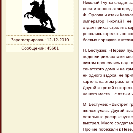
Николай I чутко следил 
десяти конных атак пред
Ф. Орлова и атаки Кавал
император Николай I, не
отдал приказ стрелять к
решались стрелять по с
боевых порядков мятежны
Зарегистрирован
: 12-12-2010
Сообщений:
45681
Н. Бестужев: «Первая пу
подняли рикошетами снег
визгом пронеслись над г
сенатского дома и на кр
ни одного вздоха, не пр
картечь на этом рассто
Другой и третий выстрел
нашего места... с пятым
М. Бестужев: «Выстрел г
шелохнулась. Другой выс
остальные распрыснулись
выстрел. Много солдат м
Прочие побежали к Неве.