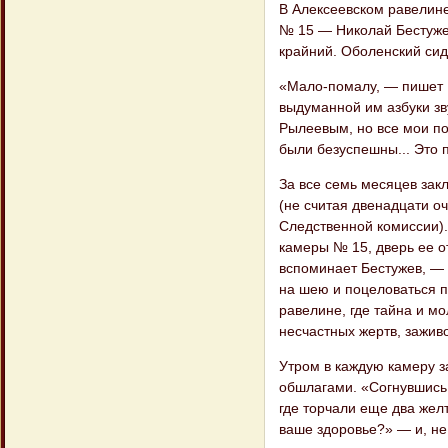
В Алексеевском равелин
№ 15 — Николай Бестуже
крайний. Оболенский сид
«Мало-помалу, — пишет 
выдуманной им азбуки зв
Рылеевым, но все мои по
были безуспешны... Это 
За все семь месяцев зак
(не считая двенадцати оч
Следственной комиссии).
камеры № 15, дверь ее о
вспоминает Бестужев, — 
на шею и поцеловаться п
равелине, где тайна и мо
несчастных жертв, зажив
Утром в каждую камеру з
обшлагами. «Согнувшись,
где торчали еще два жел
ваше здоровье?» — и, не