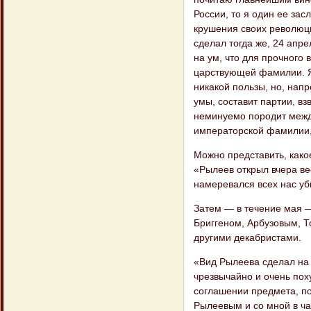
России, то я один ее за
крушения своих революци
сделал тогда же, 24 апр
на ум, что для прочного
царствующей фамилии. Я 
никакой пользы, но, напр
умы, составит партии, в
неминуемо породит межд
императорской фамилии, 
Можно представить, како
«Рылеев открыл вчера вес
намеревался всех нас уб
Затем — в течение мая —
Бриггеном, Арбузовым, 
другими декабристами.
«Вид Рылеева сделал на
чрезвычайно и очень пох
соглашении предмета, по 
Рылеевым и со мной в ча