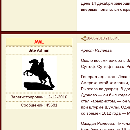
День 14 декабря заверши
впервые попытался откры
Поделиться
18-08-2018 21:06:43
AWL
Арест Рылеева
Site Admin
Около восьми вечера в 
Сутгоф. Сутгоф назвал Р
Генерал-адъютант Левашо
Американской компании, 
Рылеева во дворец. В д
Дурново — он был когда-
Зарегистрирован
: 12-12-2010
стал карьеристом, — он 
Сообщений:
45681
при штурме Шумлы. Однак
со времен 1812 года — 
Ожидая Рылеева, Николай
(оно будет окончено 16 