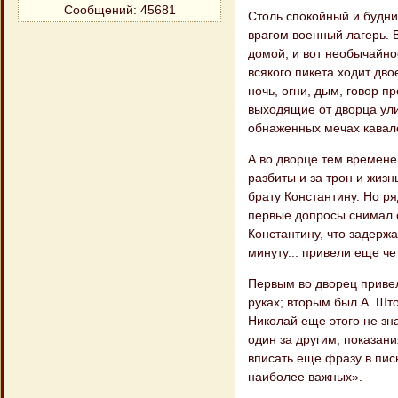
Сообщений:
45681
Столь спокойный и будн
врагом военный лагерь. 
домой, и вот необычайное
всякого пикета ходит дво
ночь, огни, дым, говор 
выходящие от дворца ули
обнаженных мечах кавале
А во дворце тем времене
разбиты и за трон и жиз
брату Константину. Но р
первые допросы снимал с
Константину, что задержа
минуту... привели еще че
Первым во дворец привел
руках; вторым был А. Шт
Николай еще этого не зн
один за другим, показани
вписать еще фразу в пис
наиболее важных».