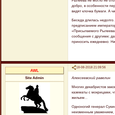
Рылеева не могло не отоз
добро, в особенности пер
видят клочка бумаги. А чи
Беседа длилась недолго.
предписанием император
«Присылаемого Рылеева п
сообщения с другими; да
приносить ежедневно. Ни
Поделиться
18-08-2018 21:09:56
AWL
Алексеевский равелин
Site Admin
Многих декабристов зако
казематы с мокрицами, ч
жильем...
Одноногий генерал Сукин
неизменным уважением, 