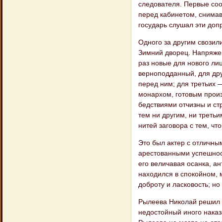
следователя. Первые соо
перед кабинетом, снимав
государь слушал эти допр
Одного за другим свозил
Зимний дворец. Напряжен
раз новые для нового ли
верноподданный, для дру
перед ним; для третьих 
монархом, готовым произ
бедствиями отчизны и ст
тем ни другим, ни третьи
нитей заговора с тем, чт
Это был актер с отличны
арестованными успешност
его величавая осанка, ан
находился в спокойном, 
доброту и ласковость; но
Рылеева Николай решил в
недостойный иного наказ