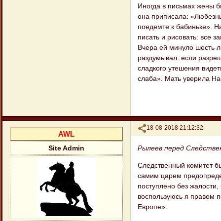
Иногда в письмах жены б
она приписала: «Любезны
поедемте к бабиньке». Н
писать и рисовать: все з
Вчера ей минуло шесть ле
раздумывал: если разреш
сладкого утешения видеть
слаба». Мать уверила Нас
Поделиться
18-08-2018 21:12:32
AWL
Рылеев перед Следств
Site Admin
Следственный комитет бы
самим царем предопреде
поступлено без жалости,
воспользуюсь я правом п
Европе».