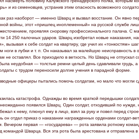
бил насмерть половину Калужского гренадерского полка, которым 
рь» и из семеновцев, устранив этим опасность возможного солдатс
ак раз наоборот — именно Шварц и вызвал восстание. Он явно пер
нной войны, этот «пришлец иноплеменный» на русской службе лиши
ожесточением, проявляя сноровку профессионального палача. С ма
сти 14 250 палочных ударов. Шварц изобретал новые наказания, н
», вызывая к себе солдат на квартиру, где учил их «тонкостям» ша
м ноги в лубки и т. п. Он наказывал за малейшую неисправность в 
ам не оставлял. Все приходило в ветхость. Но Шварц не отпускал с
ыла неудобная — толстые ремни целый день сдавливали грудь, а т
олдаты с трудом переносили долгие учения в парадной форме.
взводные офицеры пытались помочь солдатам, но мало что могли 
разилась катастрофа. Однажды во время краткой передышки солдат
 неожиданно появился Шварц. Один солдат, отходивший по нужде, не
ежал к нему, плюнул ему в лицо, взял за руку и повел перед строе
нь он отдал приказ о наказании награжденных орденами солдат-ве
. Вечером первая — «государева» — рота заявила ротному команд
д командой Шварца. Вся эта рота была арестована и отправлена в