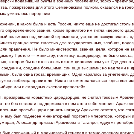
зверски подавивший бунты в военных поселениях, зорко «предупре
тва, пожертвовав для этого Семеновским полком, оказался на гре
выслуживалось перед ним.
ожении, в каком была и есть Россия, никто еще не достигал столь в
го определенного звания, кроме принятого им титла «верного царс
ый вельможа под личиной скромности, устраняя всякую власть, од
бинета вращал всею тягостью дел государственных, злобная, подоз
асли правления. Не было министерства, звания, дела, которое не з
имому Протею — министру, политику, царедворцу; не было места, 
ия, которое бы не отозвалось в этом дионисиевом ухе. Где деспот
 средними, средние большими, сии еще высшими; но над теми и др
ыми, была одна гроза: временщик. Одни карались за угнетения, др
рукою любимца правителя. Никто не смел жаловаться: едва возник
Сибири или в смрадных склепах крепостей».
I, презиравший корыстных царедворцев, не считал таковым Аракч
тот не без ловкости поддерживал в нем это о себе мнение. Аракч
силенные просьбы царя принять награду Аракчеев ответил, что сог
— и ему был поднесен миниатюрный портрет императора, который и
 умирая, Александр призвал Аракчеева в Таганрог, «друг» пренебре
о был сдержанный и мрачноватый генерал в темно-зеленом артилле