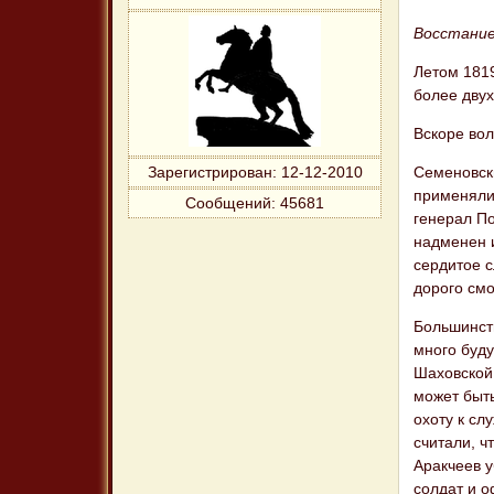
Восстание
Летом 1819
более двух
Вскоре вол
Семеновск
Зарегистрирован
: 12-12-2010
применяли
Сообщений:
45681
генерал П
надменен и
сердитое 
дорого смо
Большинст
много буд
Шаховской.
может быт
охоту к сл
считали, ч
Аракчеев у
солдат и 