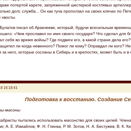
даже потертой карете, запряженной шестеркой костлявых артиллер
олько долг, служба... Он как туча проползал на своих клячах по Пет
 хвосты.
 Булатов писал об Аракчееве, который, будучи всесильным времен
ошего: «Чем прославил он имя своего государя? Что сделал для б
л себя во время войны? Где подвиги его, в какой стране дела его?
защитил ли когда невинного? Помог ли кому? Оправдал ли кого? Не
 за него, которые сосланы в Сибирь и в крепостях, может быть и в
8 16:18:41
Подготовка к восстанию. Создание С
ты-масоны
кабристы пытались использовать масонство для своих целей. Член
иг, А. Е. Измайлов, Ф. Н. Глинка, Р. М. Зотов, Н. А. Бестужев, В. К.