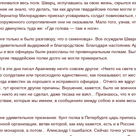
лновался весь полк. Шварц, испугавшись за свою жизнь, скрылся и
ие не знало, что делать, так как другие гвардейские полки могли 
убернатор Милорадович приехал уговаривать солдат повиноваться,
ооруженного сопротивления они не оказывали. Мало того, узнав, чт
о двинулись туда же: «Где голова — там и ноги».
ге только и было разговору, что о семеновца». Все осуждали Шварц
 удивительной выдержкой и благородством. Благодаря настоянию 
ты и все офицеры были разосланы по провинциальным полкам. Был
угие гвардейские полки долго не могли примириться.
I в эти дни писал Аракчееву нечто совсем другое: «Никто на свете
 солдатами или происходило единственно, как показывают, от же
гда известен за хорошего и исправного офицера... Отчего же вдру
 тут кроются другие причины. Внушение, кажется, было не военное
о никто из них не сделал, даже тесака не взял... Признаюсь, что я
ьствам, которые мы имеем, в сообщениях между собою и коим весь
ине удивительное признание: бунт полка в Петербурге царь припи
ной организации, ветви которой, как ему кажется, есть и в России
х монархов, а потом... Александр I ошибался. Сейчас точно устан