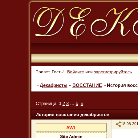
Привет, Гость!
Войдите
или
зарегистрируйтесь
.
»
Декабристы
»
ВОССТАНИЕ
»
История восс
Страница:
1
2
3
…
9
»
История восстания декабристов
Поделиться
18-08-201
AWL
Site Admin