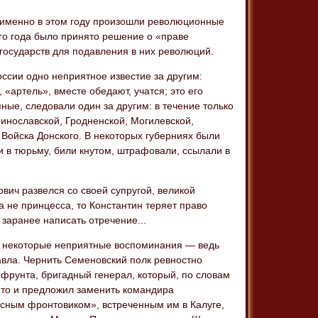
ак именно в этом году произошли революционные
ого года было принято решение о «праве
 государств для подавления в них революций.
оссии одно неприятное известие за другим:
«артель», вместе обедают, учатся; это его
пные, следовали один за другим: в течение только
ринославской, Гродненской, Могилевской,
 Войска Донского. В некоторых губерниях были
и в тюрьму, били кнутом, штрафовали, ссылали в
вич развелся со своей супругой, великой
на не принцесса, то Константин теряет право
 заранее написать отречение...
ря некоторые неприятные воспоминания — ведь
вла. Чернить Семеновский полк ревностно
фрунта, бригадный генерал, который, по словам
н-то и предложил заменить командира
сным фронтовиком», встреченным им в Калуге,