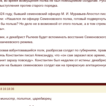
ов, во время возмущения полка не был помощником солдатам. Рус
выступления против старого порядка.
824 году, бывший семеновский офицер М. И. Муравьев-Апостол пи
ии: «Нашелся ли офицер Семеновского полка, готовый подвергнуть
 бы польза? Но дело не в возможной от этого пользе, а в том стре
бы».
вии, и декабрист Рылеев будет вспоминать восстание Семеновског
ракчеевского режима.
овав взбунтовавшийся полк, разбросав солдат по губерниям, прав
язь Константин писал Александру, что «он сам заразил всю армию,
нит заразу повсюду». Константин был недалек от истины: декабри
ли на бывших семеновских солдат как на прекрасную агитационную
8 16:18:36
- министр, политик, царедворец