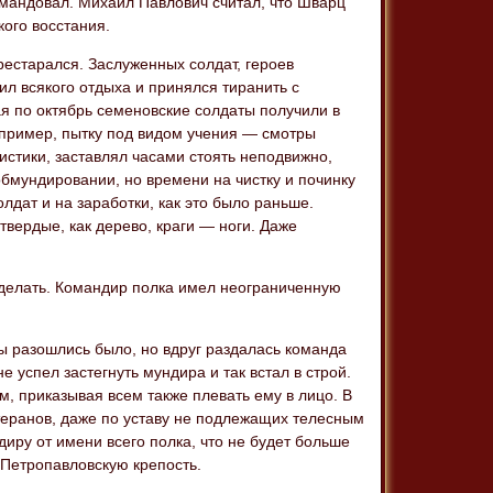
командовал. Михаил Павлович считал, что Шварц
кого восстания.
естарался. Заслуженных солдат, героев
л всякого отдыха и принялся тиранить с
я по октябрь семеновские солдаты получили в
апример, пытку под видом учения — смотры
гистики, заставлял часами стоять неподвижно,
обмундировании, но времени на чистку и починку
олдат и на заработки, как это было раньше.
вердые, как дерево, краги — ноги. Даже
сделать. Командир полка имел неограниченную
ы разошлись было, но вдруг раздалась команда
 успел застегнуть мундира и так встал в строй.
м, приказывая всем также плевать ему в лицо. В
теранов, даже по уставу не подлежащих телесным
иру от имени всего полка, что не будет больше
 Петропавловскую крепость.