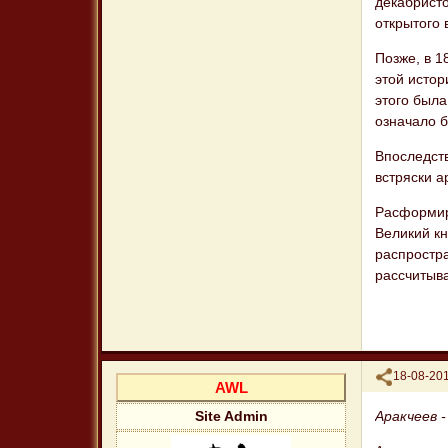
декабрист
открытого 
Позже, в 1
этой истор
этого была
означало 
Впоследст
встряски а
Расформир
Великий кн
распростра
рассчитыва
Поделиться
18-08-201
AWL
Аракчеев 
Site Admin