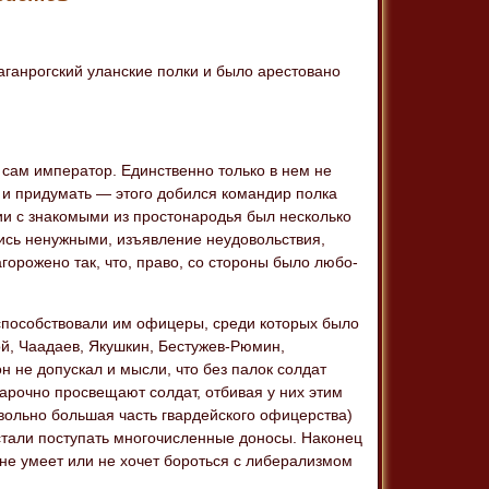
аганрогский уланские полки и было арестовано
сам император. Единственно только в нем не
 и придумать — этого добился командир полка
и с знакомыми из простонародья был несколько
лись ненужными, изъявление неудовольствия,
орожено так, что, право, со стороны было любо-
 способствовали им офицеры, среди которых было
й, Чаадаев, Якушкин, Бестужев-Рюмин,
н не допускал и мысли, что без палок солдат
рочно просвещают солдат, отбивая у них этим
овольно большая часть гвардейского офицерства)
стали поступать многочисленные доносы. Наконец
 не умеет или не хочет бороться с либерализмом