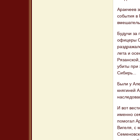
Аракчеев з
события в 
вмешательс
Будучи за 
офицеры Се
раздражало
лета и осе
Рязанской,
убиты при 
Сибирь...
Были у Але
княгиней А
наследован
И вот вест
именно се
помогал Ар
Вигеля, с 
Семеновск