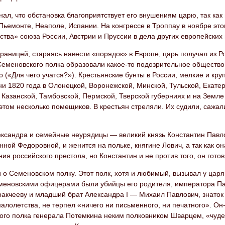
нал, что обстановка благоприятствует его внушениям царю, так к
Пьемонте, Неаполе, Испании. На конгрессе в Троппау в ноябре эт
тва» союза России, Австрии и Пруссии в дела других европейских
границей, стараясь навести «порядок» в Европе, царь получал из Р
меновского полка образовали какое-то подозрительное общество, 
 («Для чего учатся?»). Крестьянские бунты в России, мелкие и кру
ни 1820 года в Олонецкой, Воронежской, Минской, Тульской, Екате
 Казанской, Тамбовской, Пермской, Тверской губерниях и на Земле
этом несколько помещиков. В крестьян стреляли. Их судили, сажал
ксандра и семейные неурядицы — великий князь Константин Павло
нной Федоровной, и женится на польке, княгине Лович, а так как о
ия российского престола, но Константин и не против того, он готов
и о Семеновском полку. Этот полк, хотя и любимый, вызывал у ца
меновскими офицерами были убийцы его родителя, императора Па
акчееву и младший брат Александра I — Михаил Павлович, знаток 
малолетства, не терпел «ничего ни письменного, ни печатного». О
ого полка генерала Потемкина неким полковником Шварцем, «чуде