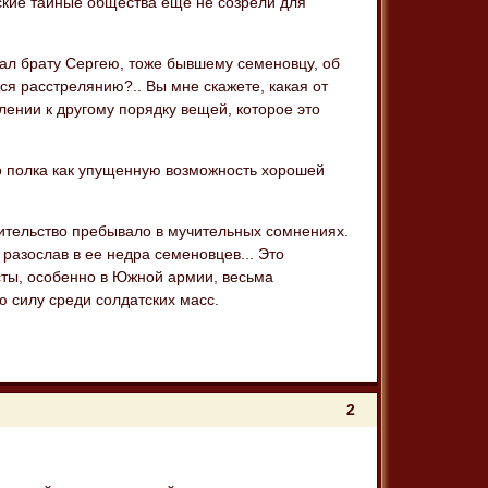
ские тайные общества еще не созрели для
сал брату Сергею, тоже бывшему семеновцу, об
ся расстрелянию?.. Вы мне скажете, какая от
млении к другому порядку вещей, которое это
о полка как упущенную возможность хорошей
ительство пребывало в мучительных сомнениях.
 разослав в ее недра семеновцев... Это
сты, особенно в Южной армии, весьма
 силу среди солдатских масс.
2