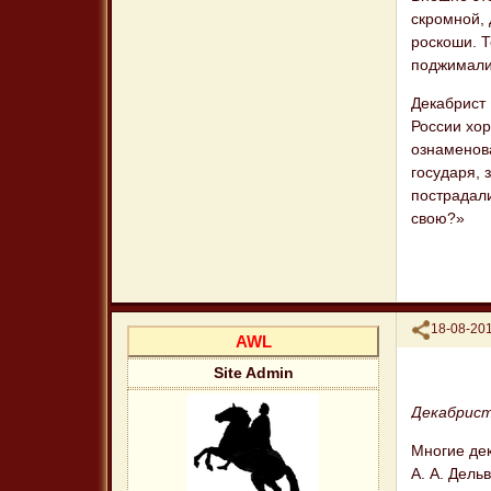
скромной, 
роскоши. Т
поджимали
Декабрист
России хор
ознаменова
государя, 
пострадали
свою?»
Поделиться
18-08-201
AWL
Site Admin
Декабрис
Многие де
А. А. Дельв