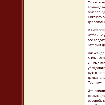
Утром взво
Командован
генерал-г
Никакого в
добровольн
В Петербур
истории с
все солда
которым др
Александр 
вымышлено
Он был все
убеждению,
ружья, чег
доказател
Троппау».
Это поист
революцион
европейски