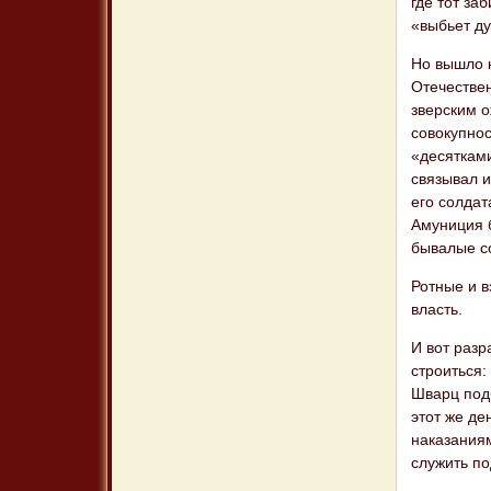
где тот за
«выбьет ду
Но вышло к
Отечестве
зверским 
совокупно
«десятками
связывал и
его солдат
Амуниция б
бывалые с
Ротные и 
власть.
И вот раз
строиться:
Шварц подб
этот же де
наказаниям
служить по