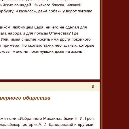
ийских лошадей. Никакого блеска, никакой
ербургу, и казалось, даже собаки у ворот пугливо
щиком, любимцем царя, ничего не сделал для
лага народа и для пользы Отечества? Где
 Или, имея счастие носить имя друга покойного
т примера. Но сколько таких несчастных, которые
 оковы, мало ли посягнувших даже на жизнь
3
еверного общества
ами ложи «Избранного Михаила» были Н. И. Греч,
 Кюхельбекер, историк А. И. Данилевский и другими.