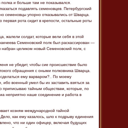
з полка и больше там не показывался.
отказаться подавлять семеновцев. Петербургский
 но семеновцы упорно отказывались от Шварца.
о первая рота сидит в крепости, остальные роты
а, жалели солдат, которые вели себя в этой
Аракчеева Семеновский полк был раскассирован —
 набран целиком новый Семеновский полк, с
 меня не убедит, чтобы сие происшествие было
стокого обращения с оными полковника Шварца.
г сделаться ему варваром?.. По моему
, ибо военный умел бы их заставить взяться за
 его приписываю тайным обществам, которые, по
ма неприятно наше соединение и работа в
сывает козням международной тайной
. Дело, как ему казалось, шло к подрыву единения
овлено, что ни один офицер, включая будущих