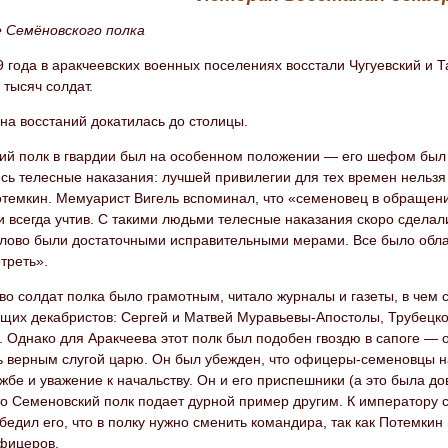
 Семёновского полка
 года в аракчеевских военных поселениях восстали Чугуевский и Т
 тысяч солдат.
на восстаний докатилась до столицы.
ий полк в гвардии был на особенном положении — его шефом был 
сь телесные наказания: лучшей привилегии для тех времен нельзя
отемкин. Мемуарист Вигель вспоминал, что «семеновец в обращени
 всегда учтив. С такими людьми телесные наказания скоро сдела
слово были достаточными исправительными мерами. Все было облаг
треть».
во солдат полка было грамотным, читало журналы и газеты, в чем
ущих декабристов: Сергей и Матвей Муравьевы-Апостолы, Трубецко
 Однако для Аракчеева этот полк был подобен гвоздю в сапоге — о
ь верным слугой царю. Он был убежден, что офицеры-семеновцы на
ужбе и уважение к начальству. Он и его приспешники (а это была д
то Семеновский полк подает дурной пример другим. К императору 
бедил его, что в полку нужно сменить командира, так как Потемкин
офицеров.