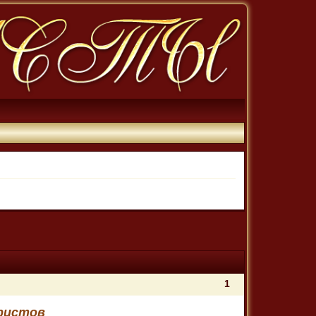
1
ристов