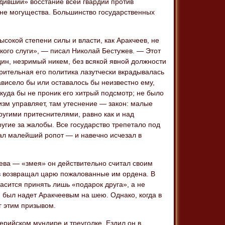
дивший» восстание всей гвардии против
бне могущества. Большинство государственных
ысокой степени силы и власти, как Аракчеев, не
кого слуги», — писал Николай Бестужев. — Этот
ин, незримый никем, без всякой явной должности
рительная его политика лазутчески вкрадывалась
ависело бы или оставалось бы неизвестно ему,
куда бы не проник его хитрый подсмотр; не было
изм управляет, там утеснение — закон: малые
угими притеснителями, равно как и над
угие за жалобы. Все государство трепетало под
ал малейший ропот — и навечно исчезал в
еева — «змея» он действительно считал своим
еев возвращал царю пожалованные им ордена. В
ласится принять лишь «подарок друга», а не
 был надет Аракчеевым на шею. Однако, когда в
г этим призывом.
рийском мундире и треуголке. Ездил он в