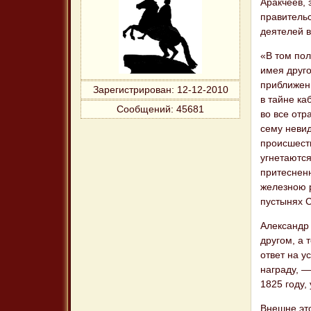
Аракчеев, 
правительс
деятелей 
«В том пол
имея друго
приближенн
Зарегистрирован
: 12-12-2010
в тайне ка
Сообщений:
45681
во все отр
сему невид
происшеств
угнетаются
притесненн
железною 
пустынях 
Александр 
другом, а 
ответ на у
награду, 
1825 году,
Внешне эт