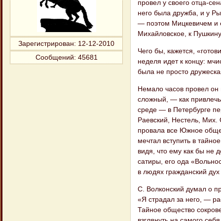
провел у своего отца-сен
него была дружба, и у Р
— поэтом Мицкевичем и е
Михайловское, к Пушкину.
Зарегистрирован
: 12-12-2010
Чего бы, кажется, «готов
Сообщений:
45681
неделя идет к концу: мчи
была не просто дружеска
Немало часов провел он
сложный, — как привлечь
среде — в Петербурге пер
Раевский, Нестель, Мих. 
провала все Южное общес
мечтал вступить в тайное
видя, что ему как бы не 
сатиры, его ода «Вольно
в людях гражданский дух
С. Волконский думал о 
«Я страдал за него, — ра
Тайное общество сокров
взглянуть на самого себ