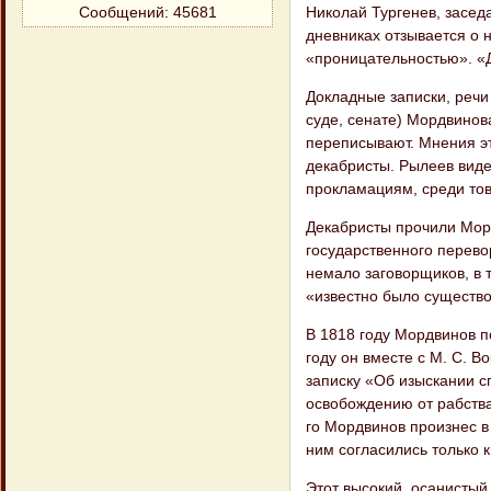
Николай Тургенев, засед
Сообщений:
45681
дневниках отзывается о
«проницательностью». «Д
Докладные записки, речи
суде, сенате) Мордвинова
переписывают. Мнения эт
декабристы. Рылеев виде
прокламациям, среди то
Декабристы прочили Морд
государственного перево
немало заговорщиков, в 
«известно было существо
В 1818 году Мордвинов п
году он вместе с М. С. В
записку «Об изыскании с
освобождению от рабства 
го Мордвинов произнес в
ним согласились только 
Этот высокий, осанистый