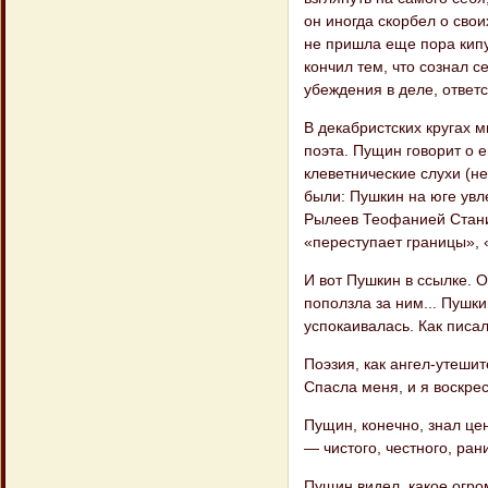
он иногда скорбел о свои
не пришла еще пора кипуч
кончил тем, что сознал с
убеждения в деле, ответ
В декабристских кругах 
поэта. Пущин говорит о 
клеветнические слухи (не
были: Пушкин на юге увл
Рылеев Теофанией Станис
«переступает границы», 
И вот Пушкин в ссылке. 
поползла за ним... Пушк
успокаивалась. Как писа
Поэзия, как ангел-утешит
Спасла меня, и я воскре
Пущин, конечно, знал це
— чистого, честного, ран
Пущин видел, какое огр