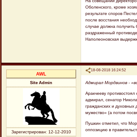
На совещании директоров
Оболенского, кроме хозя
результате споров Песте
после восстания необход
случае должна получить 
раздраженный противодей
Наполеоновская выдержка
Поделиться
18-08-2018 16:24:52
AWL
Адмирал Мордвинов - «вс
Site Admin
Аракчееву противостоял 
адмирал, сенатор Никол
гражданских и духовных 
мужество» (а потом посв
Пушкин отметил, что Мор
оппозицию в правительст
Зарегистрирован
: 12-12-2010