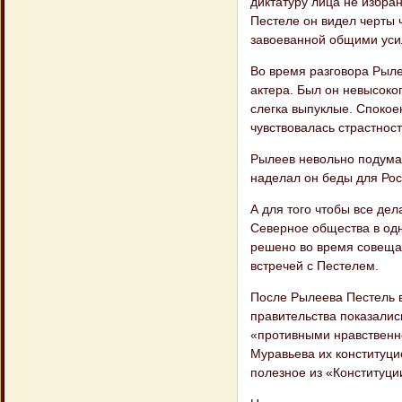
диктатуру лица не избра
Пестеле он видел черты 
завоеванной общими уси
Во время разговора Рыле
актера. Был он невысоко
слегка выпуклые. Спокое
чувствовалась страстнос
Рылеев невольно подумал
наделал он беды для Росс
А для того чтобы все де
Северное общества в одн
решено во время совеща
встречей с Пестелем.
После Рылеева Пестель 
правительства показалис
«противными нравственн
Муравьева их конституци
полезное из «Конституци