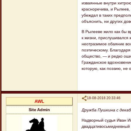
изваянные внутри хитрою
красноречива, и Рылеев,
убеждал в таких предпол
объяснить, ни других дов
В Рылееве жило как бы в
к жизни, прислушивался 
неотразимое обаяние вож
поэтическому. Благодаря
общество, — и редко оши
Гражданское вдохновение
которую, как поэзию, не 
Поделиться
18-08-2018 20:33:46
AWL
Дружба Пушкина с дека
Site Admin
Надворный судья Иван Ив
двадцативосьмидневный р