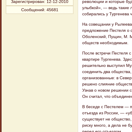
революции и которые буду
Зарегистрирован
: 12-12-2010
улыбкой», — ведь такие л
Сообщений:
45681
собирались у Тургенева 
На совещании у Рылеева
предложение Пестеля о с
Оболенский, Пущин, М. 
обществ необходимым.
После встречи Пестеля с
квартире Тургенева. Здес
решительно выступил Мур
соединить два общества,
организованные: в Север
решено слияние обществ 
Узнав о новом решении с
Он считал, что объедине
В беседе с Пестелем — 
отъезда из России, — «у
существует не общество, 
риску много, а дела не б
перед его отъездом.