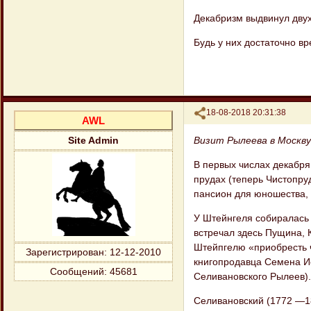
Декабризм выдвинул двух
Будь у них достаточно в
Поделиться
18-08-2018 20:31:38
AWL
Визит Рылеева в Москву
Site Admin
В первых числах декабря
прудах (теперь Чистопруд
пансион для юношества, 
У Штейнгеля собиралась
встречал здесь Пущина,
Штейпгелю «приобресть ч
Зарегистрирован
: 12-12-2010
книгопродавца Семена И
Сообщений:
45681
Селивановского Рылеев).
Селивановский (1772 —18