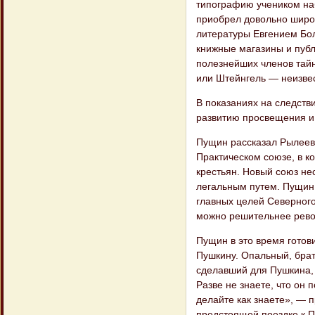
типографию учеником на
приобрел довольно широк
литературы Евгением Бо
книжные магазины и публ
полезнейших членов тайн
или Штейнгель — неизве
В показаниях на следств
развитию просвещения и
Пущин рассказал Рылееву
Практическом союзе, в 
крестьян. Новый союз не
легальным путем. Пущин 
главных целей Северного
можно решительнее рево
Пущин в это время готов
Пушкину. Опальный, брат
сделавший для Пушкина, 
Разве не знаете, что он
делайте как знаете», — 
предстоящей поездке к П