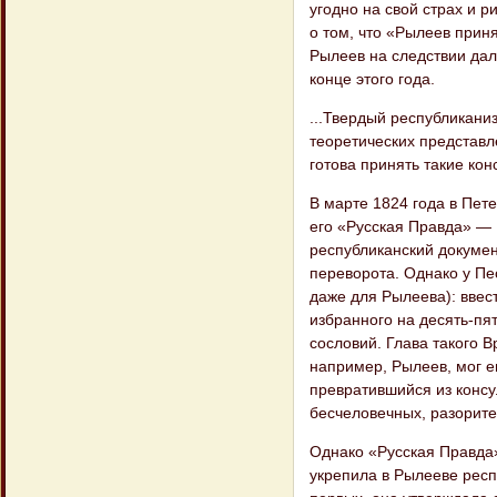
угодно на свой страх и 
о том, что «Рылеев прин
Рылеев на следствии дал
конце этого года.
...Твердый республиканиз
теоретических представл
готова принять такие ко
В марте 1824 года в Пет
его «Русская Правда» — 
республиканский докумен
переворота. Однако у П
даже для Рылеева): ввес
избранного на десять-пят
сословий. Глава такого В
например, Рылеев, мог е
превратившийся из консу
бесчеловечных, разорите
Однако «Русская Правда»
укрепила в Рылееве респ