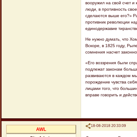
вооружил на свой счет и 
люди, в противность сво
сделаются выше его?» Ра
противник революции надо
единодержавие тиранство
Не нужно думать, что Хо
Вскоре, в 1825 году, Ры
сомнения насчет законно
«Его воззрения были спр
подлежат законам больши
развиваются в каждом мыс
порождение чувства себя
лицами того, что большин
вправе говорить и дейст
Поделиться
18-08-2018 20:33:09
AWL