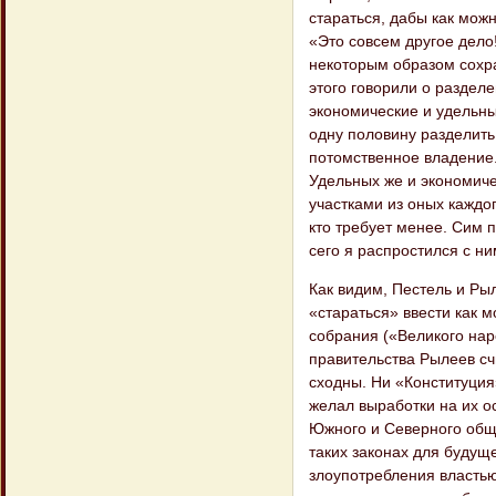
стараться, дабы как мож
«Это совсем другое дело!
некоторым образом сохра
этого говорили о разделе
экономические и удельны
одну половину разделить
потомственное владение
Удельных же и экономиче
участками из оных каждог
кто требует менее. Сим 
сего я распростился с ни
Как видим, Пестель и Ры
«стараться» ввести как 
собрания («Великого нар
правительства Рылеев сч
сходны. Ни «Конституция
желал выработки на их о
Южного и Северного общ
таких законах для будущ
злоупотребления властью