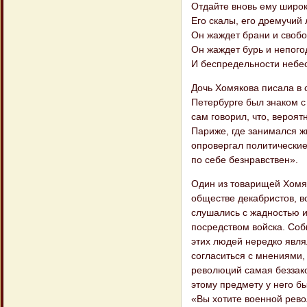
Отдайте вновь ему широк
Его скалы, его дремучий 
Он жаждет брани и свобо
Он жаждет бурь и непого
И беспредельности небес
Дочь Хомякова писала в 
Петербурге был знаком с
сам говорил, что, вероят
Париже, где занимался ж
опровергал политические 
по себе безнравствен».
Один из товарищей Хомяк
обществе декабристов, в
слушались с жадностью и
посредством войска. Соб
этих людей нередко явля
согласиться с мнениями, 
революций самая беззак
этому предмету у него б
«Вы хотите военной рево