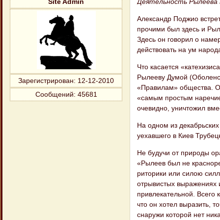
Деятельность Рылеева 
Site Admin
Александр Поджио встрет
прочими был здесь и Рыл
Здесь он говорил о намер
действовать на ум народа
Что касается «катехизиса
Рылееву Думой (Оболенс
Зарегистрирован
: 12-12-2010
«Правилам» общества. О
Сообщений:
45681
«самым простым наречие
очевидно, уничтожил вме
На одном из декабрьских
уехавшего в Киев Трубецк
Не будучи от природы ор
«Рылеев был не красноре
риторики или силою силло
отрывистых выражениях и
привлекательной. Всего 
что он хотел выразить, т
снаружи которой нет ника