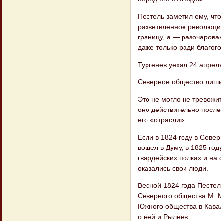
Пестель заметил ему, что
разветвленное революцио
границу, а — разочарова
даже только ради благог
Тургенев уехал 24 апрел
Северное общество лиши
Это не могло не тревожи
оно действительно после
его «отрасли».
Если в 1824 году в Север
вошел в Думу, в 1825 го
гвардейских полках и на
оказались свои люди.
Весной 1824 года Пестел
Северного общества М. М
Южного общества в Кавал
о ней и Рылеев.