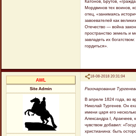
Катонов, Брутов, «гражд
Мордвинов тех воинов, к
отец, «занимаясь истори
завоевателей как велики
Отечество — война закон
пространство земель и м
завладеть их богатством
гордиться».
Поделиться
18-08-2018 20:31:04
AWL
Разочарование Тургене
Site Admin
В апреле 1824 года, во в
Николай Тургенев. Он еха
имени царя его нескольк
Александра I, Аракчеев, 
чувством добавил: «Госуд
христианина: быть остор