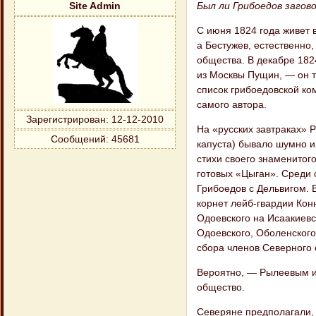
Был ли Грибоедов заго
Site Admin
С июня 1824 года живет 
а Бестужев, естественно,
общества. В декабре 182
из Москвы Пущин, — он т
список грибоедовской ко
самого автора.
Зарегистрирован
: 12-12-2010
На «русских завтраках» 
Сообщений:
45681
капуста) бывало шумно 
стихи своего знаменитог
готовых «Цыган». Среди 
Грибоедов с Дельвигом. 
корнет лейб-гвардии Кон
Одоевского на Исаакиевс
Одоевского, Оболенского
сбора членов Северного 
Вероятно, — Рылеевым и
общество.
Северяне предполагали, 