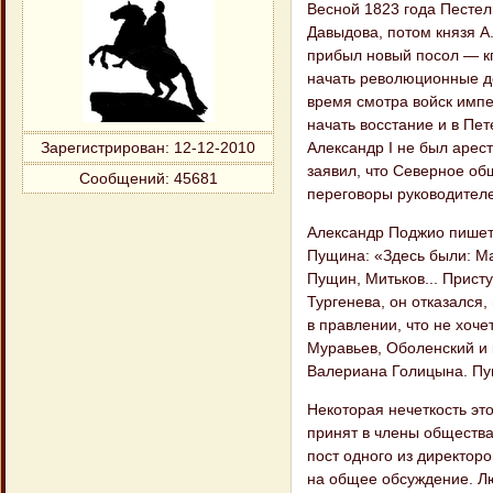
Весной 1823 года Пестел
Давыдова, потом князя А
прибыл новый посол — кп
начать революционные де
время смотра войск импе
начать восстание и в Пе
Александр I не был арес
Зарегистрирован
: 12-12-2010
заявил, что Северное об
Сообщений:
45681
переговоры руководител
Александр Поджио пишет,
Пущина: «Здесь были: Ма
Пущин, Митьков... Прист
Тургенева, он отказался,
в правлении, что не хоче
Муравьев, Оболенский и 
Валериана Голицына. П
Некоторая нечеткость эт
принят в члены общества
пост одного из директор
на общее обсуждение. Лю