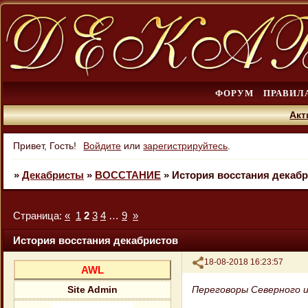
ФОРУМ
ПРАВИЛ
Акт
Привет, Гость!
Войдите
или
зарегистрируйтесь
.
»
Декабристы
»
ВОССТАНИЕ
»
История восстания декаб
Страница:
«
1
2
3
4
…
9
»
История восстания декабристов
Поделиться
18-08-2018 16:23:57
AWL
Переговоры Северного 
Site Admin