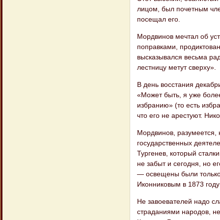
лицом, был почетным чл
посещал его.
Мордвинов мечтал об уст
поправками, продиктован
высказывался весьма рад
лестницу метут сверху».
В день восстания декабр
«Может быть, я уже боле
избранию» (то есть избр
что его не арестуют. Ник
Мордвинов, разумеется, 
государственных деятеле
Тургенев, который сталки
не забыт и сегодня, но 
— освещены были только
Иконниковым в 1873 году
Не завоевателей надо сла
страданиями народов, не