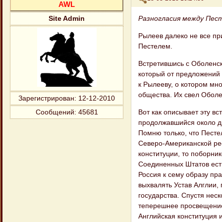
AWL
Разногласия между Пес
Site Admin
Рылеев далеко не все пр
Пестелем.
Встретившись с Оболенск
который от предложений 
к Рылееву, о котором мн
общества. Их свел Оболе
Зарегистрирован
: 12-12-2010
Вот как описывает эту вс
Сообщений:
45681
продолжавшийся около дв
Помню только, что Песте
Северо-Американской рес
конституции, то поборни
Соединенных Штатов есть
Россия к сему образу пра
выхвалять Устав Алглии,
государства. Спустя неск
теперешнее просвещение
Английская конституция 