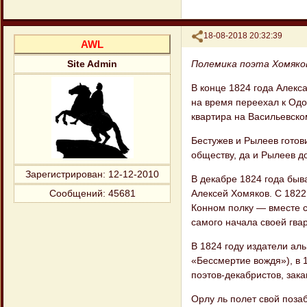
Поделиться
18-08-2018 20:32:39
AWL
Полемика поэта Хомяко
Site Admin
В конце 1824 года Алекс
на время переехал к Одо
квартира на Васильевско
Бестужев и Рылеев готов
обществу, да и Рылеев д
Зарегистрирован
: 12-12-2010
В декабре 1824 года быв
Алексей Хомяков. С 1822
Сообщений:
45681
Конном полку — вместе 
самого начала своей гвар
В 1824 году издатели ал
«Бессмертие вождя»), в 
поэтов-декабристов, зак
Орлу ль полет свой поза