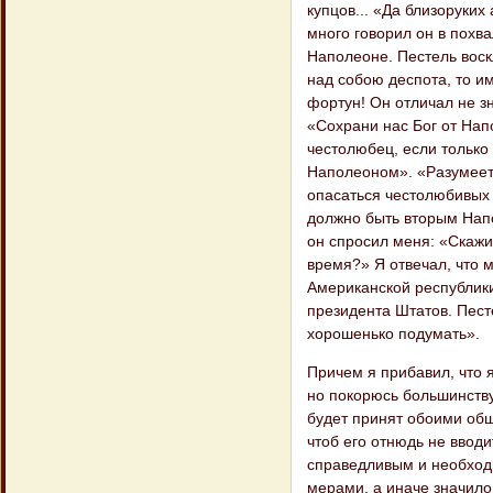
купцов... «Да близоруки
много говорил он в похва
Наполеоне. Пестель воск
над собою деспота, то и
фортун! Он отличал не зн
«Сохрани нас Бог от Напо
честолюбец, если только
Наполеоном». «Разумеетс
опасаться честолюбивых 
должно быть вторым Напо
он спросил меня: «Скажи
время?» Я отвечал, что 
Американской республики
президента Штатов. Пест
хорошенько подумать».
Причем я прибавил, что 
но покорюсь большинству 
будет принят обоими общ
чтоб его отнюдь не вводи
справедливым и необхо
мерами, а иначе значило