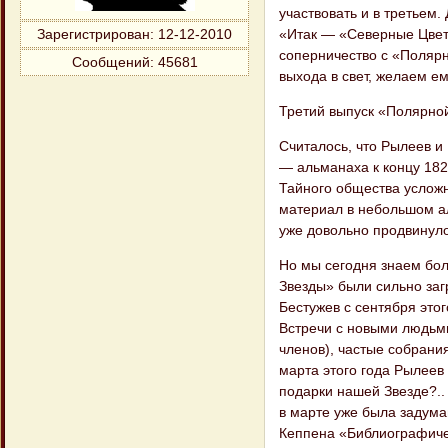
участвовать и в третьем
«Итак — «Северные Цветы
Зарегистрирован
: 12-12-2010
соперничество с «Поляр
Сообщений:
45681
выхода в свет, желаем е
Третий выпуск «Полярно
Считалось, что Рылеев и
— альманаха к концу 182
Тайного общества усложн
материал в небольшом ал
уже довольно продвинуло
Но мы сегодня знаем бо
Звезды» были сильно заг
Бестужев с сентября этог
Встречи с новыми людьми
членов), частые собрания
марта этого года Рылеев
подарки нашей Звезде?.. 
в марте уже была задума
Кеппена «Библиографиче