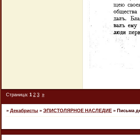
Страница:
1
2
3
»
»
Декабристы
»
ЭПИСТОЛЯРНОЕ НАСЛЕДИЕ
»
Письма де