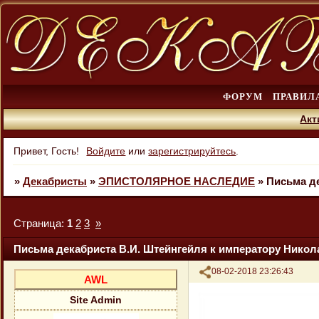
ФОРУМ
ПРАВИЛ
Акт
Привет, Гость!
Войдите
или
зарегистрируйтесь
.
»
Декабристы
»
ЭПИСТОЛЯРНОЕ НАСЛЕДИЕ
»
Письма де
Страница:
1
2
3
»
Письма декабриста В.И. Штейнгейля к императору Никол
Поделиться
08-02-2018 23:26:43
AWL
Site Admin