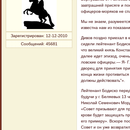
завтрашней прися​ге и по
офицеров-моряков не сп
Мы не знаем, разумеется,
известна нам из показан
Зарегистрирован
: 12-12-2010
Дивов поздно приехал в к
сидели лей​тенант Бодис
Сообщений:
45681
что великий князь Конста
далее идет эпизод, очень
ловские офицеры.— Я- Г.)
дворец для при​нятия при
конца жизни противиться
должны действовать"».
Лейтенант Бодиско передае
будучи у г. Бе​ляевых 13
Николай Семенович Мордв
«Совет призывают для пр
крови будет защищать пр
его примеру». Вскоре пос
Совет и он уже возвратил