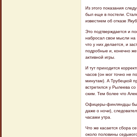
Из этого показания следу
был еще в постели. Стал
известием об отказе Яку​
Это подтверждается и пок
набросал свои мысли на б
что у них делается, и за
подробные и, конечно же
активной игры.
И тут приходится коррек
часов (он мог точно не 
минутам). А Трубецкой пр
встретился у Рылеева со
ским. Тем более что Але
Офицеры-финляндцы были
даже о ночи), следовате
часами утра.
Что же касается сбора се
около полови​ны седьмог