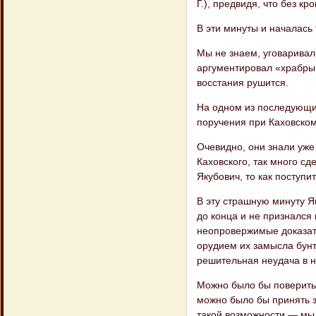
Г.), предвидя, что без кр
В эти минуты и началась 
Мы не знаем, уговаривал
аргументиро​вал «храбрый
восстания рушится.
На одном из последующих
поручения при Каховском,
Очевидно, они знали уже
Каховского, так много сд
Якубович, то как поступит
В эту страшную минуту Як
до конца и не признался 
неопровержимые доказате
орудием их замысла бунто
решитель​ная неудача в 
Можно было бы поверить в
можно было бы принять за
такой возможности — мы 