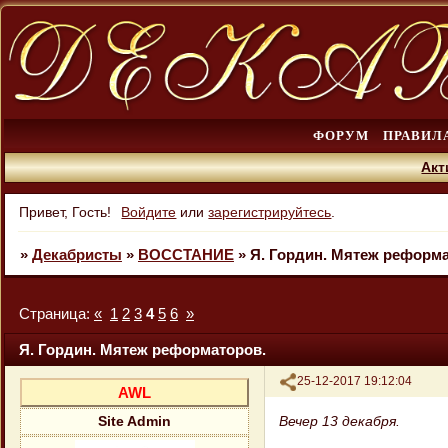
ФОРУМ
ПРАВИЛ
Акт
Привет, Гость!
Войдите
или
зарегистрируйтесь
.
»
Декабристы
»
ВОССТАНИЕ
»
Я. Гордин. Мятеж реформа
Страница:
«
1
2
3
4
5
6
»
Я. Гордин. Мятеж реформаторов.
Поделиться
25-12-2017 19:12:04
AWL
Вечер 13 декабря.
Site Admin