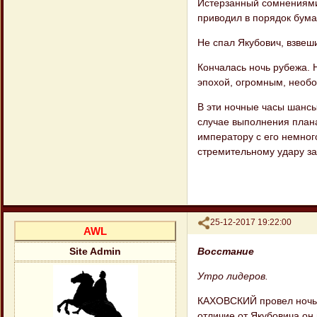
Истерзанный сомнениями 
приводил в порядок бумаг
Не спал Якубович, взве
Кончалась ночь рубежа. 
эпохой, огромным, необ
В эти ночные часы шансы
случае выполнения плана
императору с его немног
стремительному удару за
Поделиться
25-12-2017 19:22:00
AWL
Восстание
Site Admin
Утро лидеров.
КАХОВСКИЙ провел ночь в
отличие от Якубовича он