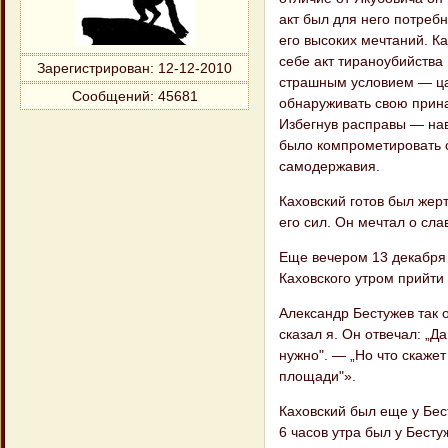
акт был для него потреб
его высоких мечтаний. К
себе акт тираноубийства 
Зарегистрирован
: 12-12-2010
страш​ным условием — ца
Сообщений:
45681
обнаруживать свою при​н
Избегнув расправы — нав
было компрометировать с
самодержавия.
Каховский готов был жерт
его сил. Он мечтал о слав
Еще вечером 13 декабря 
Каховского утром прийти 
Александр Бестужев так 
сказал я. Он отвечал: „Да
нужно". — „Но что скажет
площади"».
Каховский был еще у Бест
6 часов утра был у Бесту