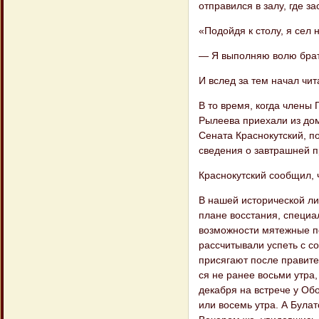
отправился в залу, где за
«Подойдя к столу, я сел 
— Я выполняю волю брат
И вслед за тем начал чи
В то время, когда члены 
Рылеева при​ехали из до
Сената Краснокутский, по
сведения о завтрашней п
Краснокутский сообщил, ч
В нашей исторической ли
плане восста​ния, специа
возможности мятежные по
рассчитывали успеть с со
присягают после правител
ся не ранее восьми утра,
декабря на встрече у Обо
или восемь утра. А Булат