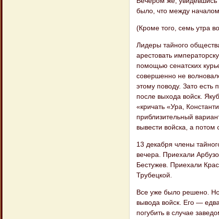
Вечером же, увидевшись 
было, что между началом
(Кроме того, семь утра 
Лидеры тайного общества
арестовать император​ск
помощью сенатских курье
совершенно не волновало.
этому поводу. Зато есть
после выхода войск. Яку
«кричать «Ура, Константи
приблизительный вариант
вывести войска, а потом 
13 декабря члены тайног
вечера. При​ехали Арбуз
Бестужев. Приехали Крас
Трубецкой.
Все уже было решено. Но
вывода войск. Его — едв
погубить в случае за​вед