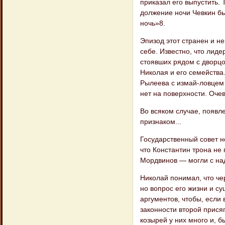
приказал его выпустить. 
должение ночи Чевкин бы
ночь»8.
Эпизод этот странен и н
себе. Известно, что лид
стоявших рядом с дворцо
Николая и его семейства.
Рылеева с измай-ловцем
нет на поверхности. Оче
Во всяком случае, появл
признаком...
Государственный совет н
что Кон​стантин трона не
Мордвинов — могли с над
Николай понимал, что че
но вопрос его жизни и 
аргументов, чтобы, если 
законности второй присяг
козырей у них много и, б