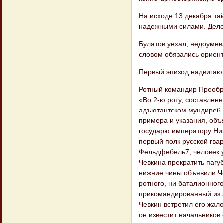
На исходе 13 декабря т
надежными силами. Дело 
Булатов уехал, недоумева
словом обязались ориенти
Первый эпизод надвигаю
Ротный командир Преобра
«Во 2-ю роту, составлен
адъютантском мундире6. 
примера и указания, объ
государю импера​тору Ни
первый полк русской гва
Фельдфебель7, человек 
Чевкина пре​кратить паг
нижние чины объявили Чев
ротного, ни баталионног
прикомандированный из а
Чевкин встретил его жало
он известит начальников