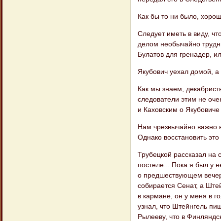
Как бы то ни было, хоро
Следует иметь в виду, ч
делом необычайно трудны
Булатов для гренадер, и
Якубович уехал домой, а 
Как мы знаем, декабристы
следователи этим не оче
и Каховским о Якубовиче 
Нам чрезвычайно важно в
Однако восстановить это
Трубецкой рассказал на с
постеле... Пока я был у 
о предшествую​щем вечере
собирается Сенат, а Ште
в кармане, он у меня в г
узнал, что Штейнгель пиш
Рылееву, что в Финляндс