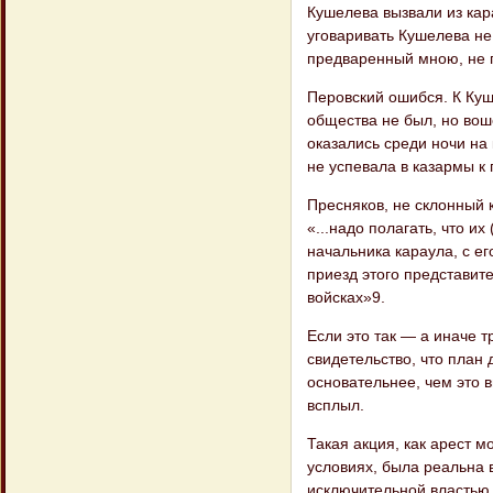
Кушелева вызвали из кар
уговаривать Кушелева не
предваренный мною, не 
Перовский ошибся. К Куш
общества не был, но вош
оказались среди ночи на 
не успевала в казармы к
Пресняков, не склонный
«...надо полагать, что и
начальника караула, с ег
приезд этого представите
войсках»9.
Если это так — а иначе 
свидетельство, что план
основательнее, чем это 
всплыл.
Такая акция, как арест 
условиях, была реальна 
исключительной властью и