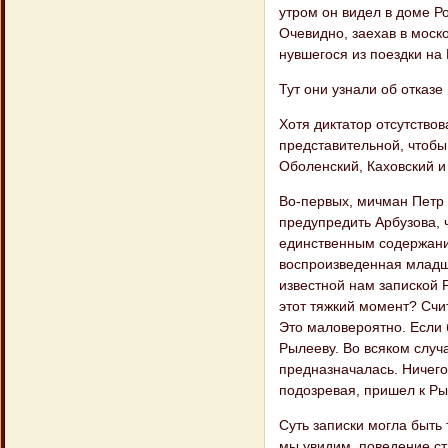
утром он видел в доме Р
Очевидно, заехав в моск
нувшегося из поездки на 
Тут они узнали об отказе
Хотя диктатор отсутствов
представительной, чтобы
Оболенский, Каховский и
Во-первых, мичман Петр 
предупредить Арбузова, ч
единственным содержание
воспроизведенная младши
известной нам запиской 
этот тяжкий момент? Счи
Это маловероятно. Если 
Рылееву. Во всяком случа
предназначалась. Ничего
подозревая, пришел к Ры
Суть записки могла быть
мы увидим, поведение ста