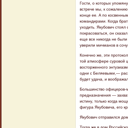
Гости, о которых упомян
встрече мы, к сожалению
конце ее. А по косвенным
командирами. Когда брат
уходить. Якубович стоял
покрасоваться, он сказал
еще все никогда не были 
уверили мичманов в сочу
Конечно же, эти протоко
той атмо​сфере суровой 
восторженного энтузиазма
одни с Беляевыми,— рас
будет удача, и воображал
Большинство офицеров-мо
предназначе​ния — захва
истину, только когда мощ
фигура Якубовича, его к
Якубович отправился дом
Тогда же в дом Российск