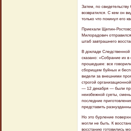
Затем, по свидетельству
возвратился. С кем он в
только что покинул его к
Приехали Щепин-Ростовск
Милорадович отправился 
штаб завтрашнего восста
В докладе Следственной 
сказано: «Соб​рание их в
прошедшее: все говорили
сборищем буйных и бесп
видели за внешними проя
строгой организационной
— 12 декабря — были при
неизбежной суеты, смены
последние приготовления
представить разнузданн
Но это бурление поверхн
могли не быть. К восста
восстанию готовились мо