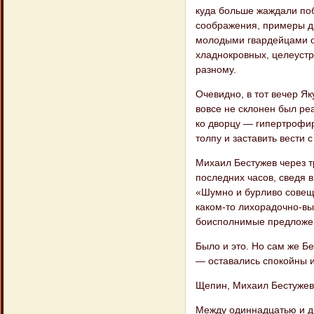
куда больше жаждали поб
соображения, примеры др
молодыми гвар​дейцами о
хладнокровных, целеустре
разному.
Очевидно, в тот вечер Я
вовсе не скло​нен был ре
ко дворцу — гипертрофи​
толпу и заставить вести с
Михаил Бестужев через 
последних часов, сведя в
«Шумно и бурливо сове​щ
каком-то лихорадочно-вы
боисполнимые предложени
Было и это. Но сам же Бе
— остава​лись спокойны и
Щепин, Михаил Бестужев 
Между одиннадцатью и дв