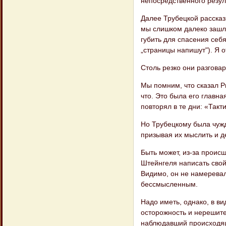
непосредственного резуль
Далее Трубецкой рассказы
мы слишком далеко зашли,
губить для спасения себя
„страницы напишут"). Я от
Столь резко они разгова
Мы помним, что сказал Р
что. Это была его главн
повторял в те дни: «Такт
Но Трубецкому была чужд
призы​вая их мыслить и д
Быть может, из-за проис
Штейнгеля на​писать сво
Видимо, он не намеревалс
бессмысленным.
Надо иметь, однако, в ви
осторожность и нере​шите
наблюдавший происходяще