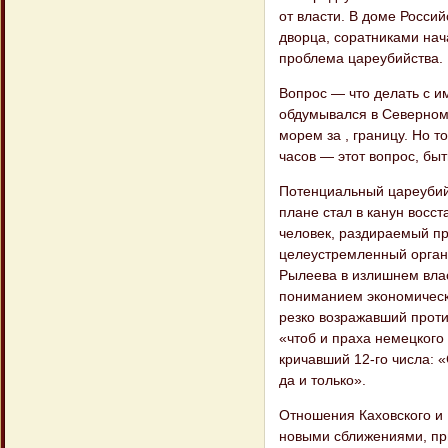
от власти. В доме Росси
дворца, соратниками нача
проблема цареубийства.
Вопрос — что делать с и
обдумывался в Се​верном
морем за , границу. Но т
часов — этот вопрос, бы
Потенциальный цареубийц
плане стал в канун восст
человек, раздираемый п
целеустремленный орган
Рылеева в излишнем влас
пониманием экономически
резко возражавший про​т
«чтоб и праха немецкого
кричавший 12-го числа: «
да и только».
Отношения Каховского и 
новыми сближениями, пр