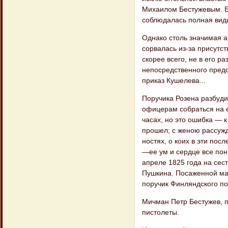
Михаилом Бестужевым. Бе
соблюдалась полная види
Однако столь значимая а
сорвалась из-за присутст
скорее всего, не в его ра
непосредственного пред
приказ Ку​шелева...
Поручика Розена разбуди
офицерам собрать​ся на 
часах, но это ошибка — 
прошел; с женою рассужд
ностях, о коих в эти пос
—ее ум и сердце все пон
апреле 1825 года на сес
Пушкина. Посаженной мат
поручик Финляндского пол
Мичман Петр Бестужев, п
пистолеты.