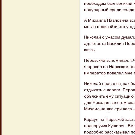
необходим был великий к
популярный среди солдат
А Михаила Павловича все
могло про​изойти что угод
Николай с ужасом думал,
адъютанта Василия Перов
князь.
Перовский вспоминал: «Чт
я провел на Нарвском въе
император повелел мне п
Николай опасался, как бы
отдыхать с дороги. Перо
объяснить ему ситуацию 
для Николая залогом спа
Михаил на два-три часа 
Караул на Нарвской заст
подпоручик Кушелев. Вме
подробно рассказывал по