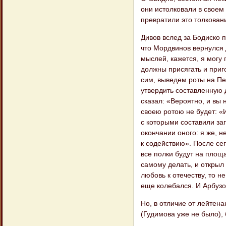
они истолко​вали в своем
превратили это толковани
Дивов вслед за Бодиско 
что Морд​винов вернулся
мыслей, кажется, я могу 
должны присягать и приго
сим, выведем роты на Пе
утвердить сос​тавленную 
сказал: «Вероятно, и вы 
своею ротою не будет: «И
с которыми составили за
окончании оного: я же, н
к содействию». После сег
все полки будут на площа
самому делать, и открыл 
любовь к отечеству, то н
еще колебался. И Арбузов 
Но, в отличие от лейтен
(Гудимова уже не было), 