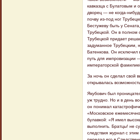
кавказца с Булатовым и о
дворец — не когда-нибуд
почву из-под ног Трубецк
Бестужеву быть у Сената
Трубецкой. Он в полном с
Тру​бецкой придает реша
задуманное Тру​бецким, 
Батенкова. Он исключил 
путь для импровизации —
император​ской фамилией
За ночь он сделал свой в
открывалась возможность 
Якубович был проницателе
уж труд​но. Но и в день 
он понимал катастро​фич
«Московское ежемесячное
булавкой: «Я имел высоки
выполнить. Братцы! не су
следствия журнал с этим 
передал его в Следствен