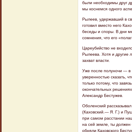
были необходимы друг др
мы коснемся одного аспе
Рылеев, удержавший в с
готовил вместо него Ках
беседы и споры. В дни ме
сомнения, что его «пола
Цареубийство не входило
Рылеева. Хотя и другие 
захват власти.
Уже после полуночи — в 
уверенностью сказать, ч
только потому, что завяз
окончательных решениях.
Александр Бестужев.
Оболенский рассказывал 
(Каховский.— Я. Г.) и Пу
при самом расстании наш
на сей земле, ты должен
обняли Каховского Бесту