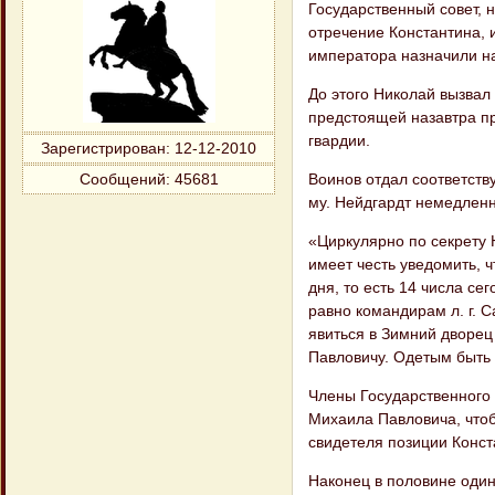
Государственный совет,
отречение Кон​стантина,
императора назначили на
До этого Николай вызвал
предстоящей назавтра пр
гвардии.
Зарегистрирован
: 12-12-2010
Воинов отдал соответств
Сообщений:
45681
му. Нейд​гардт немедлен
«Циркулярно по секрету 
имеет честь уведомить, ч
дня, то есть 14 числа сег
равно командирам л. г. С
явиться в Зимний дворец
Павловичу. Одетым быть в
Члены Государственного 
Михаила Пав​ловича, что
свидетеля позиции Конст
Наконец в половине один