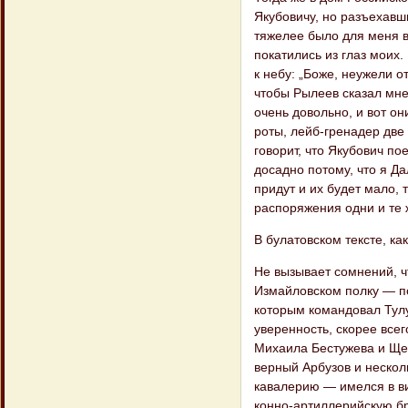
Якубовичу, но разъехавши
тяжелее было для меня в
покатились из глаз моих.
к небу: „Боже, неужели о
чтобы Рылеев сказал мне
очень довольно, и вот о
роты, лейб-гренадер две 
говорит, что Якубович по
досадно потому, что я Да
придут и их будет мало, 
распоряжения одни и те же
В булатовском тексте, ка
Не вызывает сомнений, ч
Измайловском полку — по
которым командовал Тулу
уверенность, скорее всег
Михаила Бесту​жева и Ще
верный Арбузов и нескол
кавалерию — имелся в в
конно-артиллерийскую бр