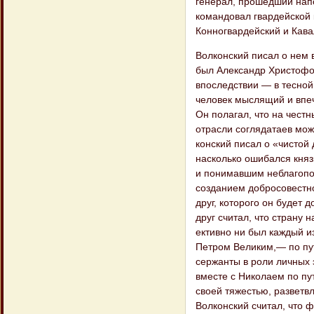
генерал, прошедший напо
командовал гвардейской 
Конно​гвардейский и Кав
Волконский писал о нем 
был Александр Христофор
впоследствии — в тесной 
человек мыслящий и впеч
Он полагал, что на честн
отрасли соглядатаев може
конский писал о «чистой
насколько оши​бался кня
и понимавшим неблагопо
созданием добросовестно
друг, которого он бу​дет
друг считал, что страну 
ективно ни был каждый и
Петром Вели​ким,— по пу
сержанты в роли личных 
вместе с Николаем по пу
своей тя​жестью, развет
Волконский считал, что 