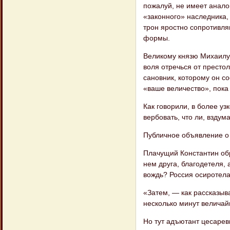
пожалуй, не имеет анало
«законного» наследника,
трон яростно сопротивля
формы.
Великому князю Михаилу 
воля отречься от престо
сановник, которому он с
«ваше величество», пока 
Как говорили, в более уз
вербовать, что ли, вздум
Публичное объявление о 
Плачущий Константин обр
нем дру​га, благодетеля, 
вождь? Россия осиротела,
«Затем, — как рассказыв
несколько минут велича
Но тут адъютант цесарев