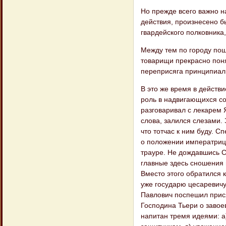
Но прежде всего важно н
действия, произ​несено б
гвардейского полковника
Между тем по городу пош
товарищи прекрасно поня
переприсяга принципиал
В это же время в действ
роль в надвигаю​щихся с
разговаривал с лекарем 
слова, залился слезами. 
что тотчас к ним буду. С
о положении императрицы
трауре. Не дождавшись Сп
главные здесь сношения 
Вместо этого обратился к
уже государю цесаревичу 
Павлович поспешил присяг
Господина Тьери о завое
напитан тремя идеями: а