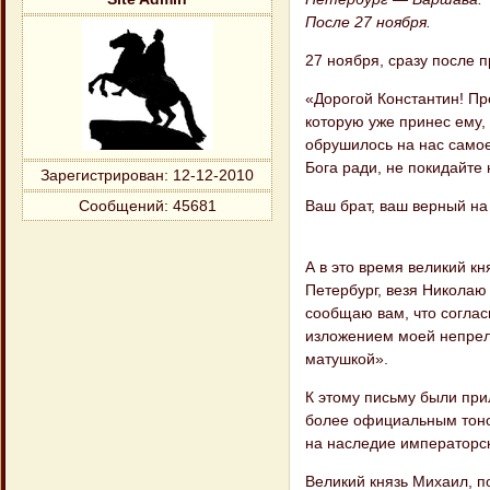
После 27 ноября.
27 ноября, сразу после п
«Дорогой Константин! Пр
которую уже принес ему, 
обрушилось на нас самое 
Бога ради, не покидайте 
Зарегистрирован
: 12-12-2010
Ваш брат, ваш верный на
Сообщений:
45681
А в это время великий кн
Петербург, везя Николаю 
сообщаю вам, что соглас
изложением моей непрело
матуш​кой».
К этому письму были при
более офи​циальным тоно
на наследие императорск
Великий князь Михаил, п