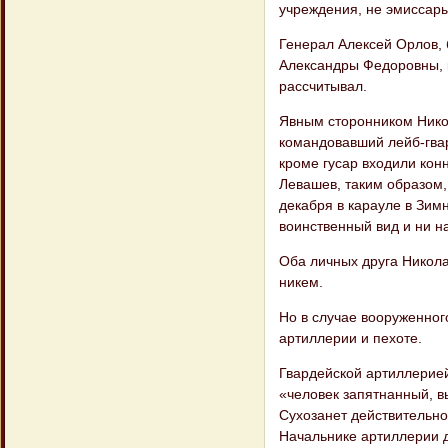
учреждения, не эмиссары
Генерал Алексей Орлов, 
Александры Федоровны, к
рассчитывал.
Явным сторонником Никол
командовавший лейб-гвар
кроме гусар входили конн
Левашев, таким образом,
декабря в карауле в Зим
воинственный вид и ни на
Оба личных друга Никола
никем.
Но в случае вооруженно
артиллерии и пе​хоте.
Гвардейской артиллерией
«человек запят​нанный, 
Сухозанет действительно
Начальнике артиллерии 