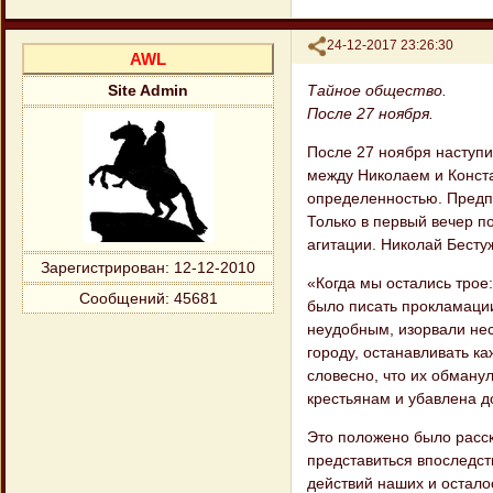
Поделиться
24-12-2017 23:26:30
AWL
Тайное общество.
Site Admin
После 27 ноября.
После 27 ноября наступи
между Николаем и Конста
определенностью. Предп
Только в первый вечер п
агитации. Николай Бесту
Зарегистрирован
: 12-12-2010
«Когда мы остались трое
Сообщений:
45681
было писать про​кламации
неудобным, изорвали нес
городу, останавливать ка
словесно, что их об​ману
крестьянам и убавлена д
Это положено было расска
представиться впоследст
действий наших и осталос