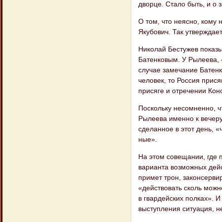
дворце. Стало быть, и о
О том, что неясно, кому
Якубович. Так утверждае
Николай Бестужев показыв
Батенковым. У Рылеева, «
случае замечание Батенк
человек, то Россия прися
присяге и отречении Кон
Поскольку несомненно, ч
Рылеева именно к вечеру
сделанное в этот день, «
ные».
На этом совещании, где 
варианта возможных дейс
примет трон, законсерви
«действовать сколь можн
в гвар​дейских полках». 
выступления ситуация, не