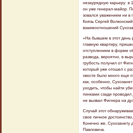
незаурядную карьеру: в 
он уже генерал-майор. П
зовался уважением ни в 
Князь Сергей Волконский
взаимоотношений Сухозан
«На бывшем в этот день 
главную квартиру, пришел
отступлением в форме об
раз​вода, вероятно, в вы
грубость получил от Фиг
который уже отошел с ра
хвосте было много еще п
как, особенно, Сухозанет
уходить, чтобы найти уб
пинками сзади проводил 
не вызвал Фигнера на ду
Случай этот обнаруживае
свое личное достоинство,
Конечно же, Сухозанету 
Павловича.