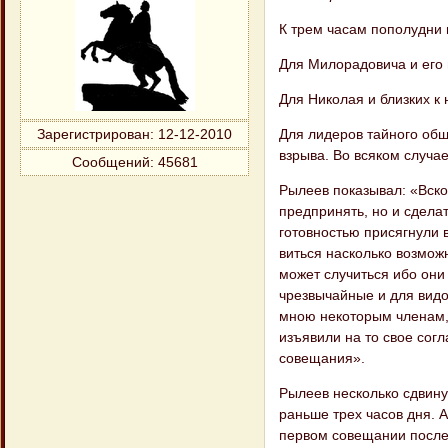
К трем часам пополудни 
Для Милорадовича и его 
Для Николая и близких к
Для лидеров тайного общ
Зарегистрирован
: 12-12-2010
взрыва. Во всяком случа
Сообщений:
45681
Рылеев показывал: «Вско
предпринять, но и сделат
готовностью присягнули вс
виться насколько возмож
может случиться ибо они 
чрезвычайные и для видо
мною некоторым членам, в
изъявили на то свое сог
совещания».
Рылеев несколько сдвину
раньше трех часов дня. 
первом совещании после