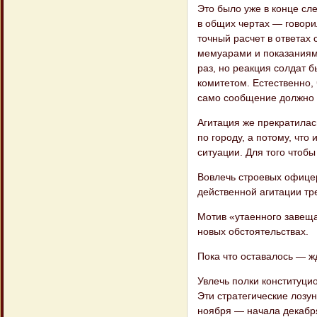
Это было уже в конце сле
в общих чер​тах — говор
точный расчет в ответах
мемуарами и показаниями
раз, но реакция солдат 
комитетом. Естественно,
само сообщение должно 
Агитация же прекратилась
по городу, а по​тому, чт
ситуации. Для того чтоб
Вовлечь строевых офице
действенной агитации тр
Мотив «утаенного завеща
новых обстоя​тельствах.
Пока что оставалось — ж
Увлечь полки конституцио
Эти страте​гические лоз
ноября — начала декабря