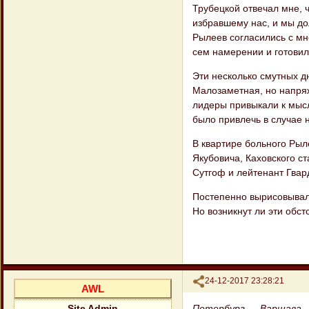
Трубецкой отвечал мне, 
избрав​шему нас, и мы д
Рылеев согласились с мн
сем намерении и готовил
Эти несколько смутных 
Малозаметная, но напря
лидеры привыкали к мысл
было привлечь в случае
В квартире больного Рыл
Якубовича, Каховского с
Сутгоф и лейтенант Гвард
Постепенно вырисовывалс
Но возник​нут ли эти обс
Поделиться
24-12-2017 23:28:21
AWL
Петербург — Варшава.
Site Admin