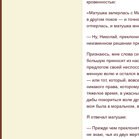
кровенностью:
«Матушка заперлась с Ми
в другом покое — и точн
отперлась, и матушка мн
— Ну, Николай, преклони
неизменном реше​нии пре
Признаюсь, мне слова сии
большую приносит из нас 
предлогом своей неспособ
менную волю и остался в
— или тот, кото​рый, вов
никакого права, которому
тяжелое время, в ужасны
дабы поко​риться воле др
моя была в моральном, в
Я отвечал матушке:
— Прежде чем преклонятьс
не знаю, чья из двух жерт