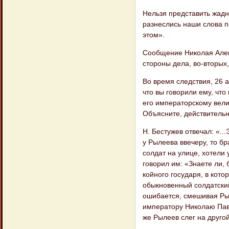
Нельзя представить жадно
разнеслись наши слова по
этом».
Сообщение Николая Алекс
стороны дела, во-вторых
Во время следствия, 26 а
что вы говорили ему, чт
его императорскому вели
Объясните, действительн
Н. Бестужев отвечал: «...
у Рылеева ввечеру, то б
солдат на улице, хотели 
говорил им: «Знаете ли, 
койного государя, в кото
обыкновенный солдатский
ошибается, смешивая Рыл
импе​ратору Николаю Павл
же Рылеев слег на другой