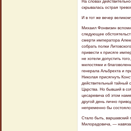
На словах действительно
скрывалась ост​рая трево
И в тот же вечер велико
Михаил Фонвизин вспомин
следующее об​стоятельств
смерти императора Алекс
собрать полки Литовского
привести к присяге импе
не хотели допустить того
милостями и благоволени
генерала Альб​рехта и п
Николая присягнуть Конст
действительный тайный с
Царства. Но бывший в со
цесаревича об этом наме
другой день лично привод
непременно бы состоял​ся
Стало быть, варшавский г
Милора​довича, — навяза