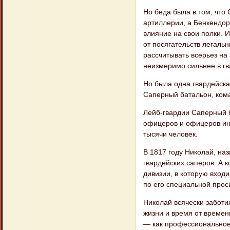
Но беда была в том, что
артиллерии, а Бенкен​до
влияние на свои полки. И
от посягательств легальн
рассчитывать всерьез на
неизмеримо сильнее в гв
Но была одна гвардейска
Саперный батальон, кома
Лейб-гвардии Саперный б
офицеров и офицеров инж
тысячи человек.
В 1817 году Николай, на
гвардейских сапе​ров. А 
дивизии, в которую входи
по его специальной прос
Николай всячески заботил
жизни и время от времени
— как профессиональное