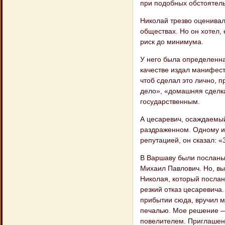
при подобных обстоятельс
Николай трезво оценивал 
обществах. Но он хо​тел,
риск до минимума.
У него была определенна
качестве издал манифест
чтоб сделал это лично, п
дело», «домашняя сделка
государственным.
А цесаревич, осаждаемый
раздраженном. Одному из
репутацией, он сказал: «
В Варшаву были посланы 
Михаил Павло​вич. Но, вы
Николая, который послан
резкий отказ цесаревича.
прибытии сюда, вручил м
печалью. Мое решение —
повелителем. Приглашени