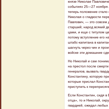
князе Николае Павловиче
событиях 25—27 ноября. 
теперь положение стало 
Николая о гладкости перв
Павлович, — это совсем д
старший; народ всякий д
цами, и еще с титулом ц
потому вступление его н
штабс-капитана в капитан
шагнуть через чин и прои
войске эти домаш​ние сде
Но Николай и сам понима
на престол после смерти
генералов, вызвать гвард
Константину, которую пр
которые прислал Констан
приступить к переприся​г
Если Константин, сидя в 
отца», то и Николай, ок
гвардией, ожидал любых э