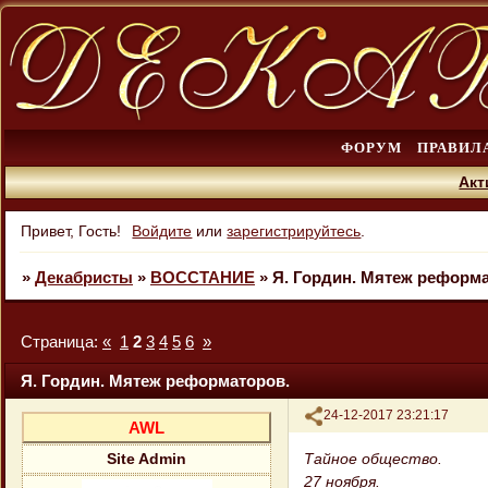
ФОРУМ
ПРАВИЛ
Акт
Привет, Гость!
Войдите
или
зарегистрируйтесь
.
»
Декабристы
»
ВОССТАНИЕ
»
Я. Гордин. Мятеж реформа
Страница:
«
1
2
3
4
5
6
»
Я. Гордин. Мятеж реформаторов.
Поделиться
24-12-2017 23:21:17
AWL
Тайное общество.
Site Admin
27 ноября.