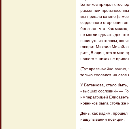
Батенков при​дал к госпо
рассеянии произнесенных,
мы пришли ко мне (в мезо
сердечного огорчения он
бог знает что. Как можно,
не могли сделать для оте
выкинуть из головы; кон​
говорит Михаил Михайлов
рит: „Я один, что ж мне 
нашего я никак не припо
(Тут чрезвычайно важно,
только сослался на свое 
У Батенкова, стало быть
«высших сословий» — Гос
императрицей Елисаветы 
новников была столь же 
День, как видим, прошел
нащупыва​нии позиций.