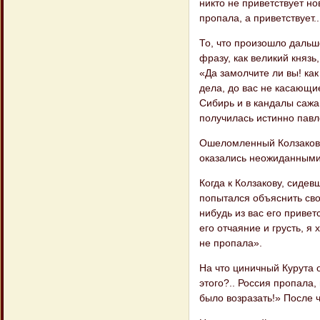
никто не приветствует но
пропала, а приветствует..
То, что произошло дальш
фразу, как великий князь,
«Да замолчите ли вы! ка
дела, до вас не касающие
Сибирь и в кандалы сажа
получилась истинно павло
Ошеломленный Колзаков о
оказались неожиданными,
Когда к Колзакову, сиде
попытался объяснить сво
нибудь из вас его привет
его отчаяние и грусть, я 
не пропала».
На что циничный Курута 
этого?.. Россия пропала, 
было возразать!» После 