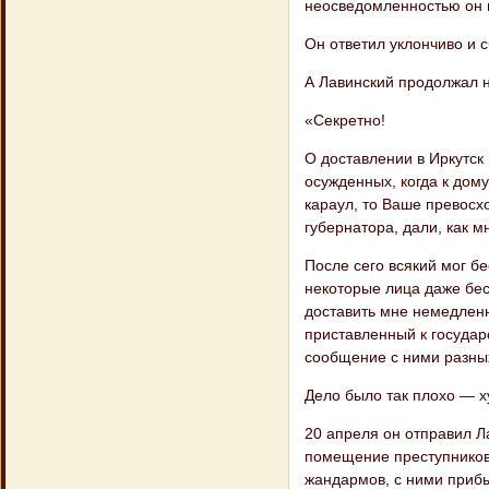
неосведомленностью он н
Он ответил уклончиво и с
А Лавинский продолжал н
«Секретно!
О доставлении в Иркутск
осужденных, когда к дом
караул, то Ваше превосх
губернатора, дали, как м
После сего всякий мог б
некоторые лица даже бе
доставить мне немедленн
приставленный к госуда
сообщение с ними разных
Дело было так плохо — х
20 апреля он отправил Л
помещение преступ​ников
жандармов, с ними приб