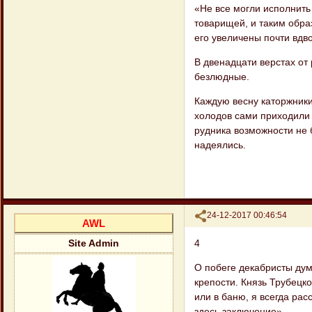
«Не все могли исполнить
товарищей, и таким обра
его увеличены почти вдв
В двенадцати верстах от 
безлюдные.
Каждую весну каторжники
холодов сами приходили 
рудника возможности не 
надеялись.
Поделиться
24-12-2017 00:46:54
AWL
4
Site Admin
О побеге декабристы ду
крепости. Князь Трубецк
или в ба​ню, я всегда ра
здесь заключение».