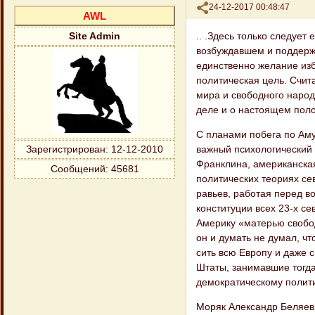
Поделиться
24-12-2017 00:48:47
AWL
.. .Здесь только следует
Site Admin
возбуждавшем и поддержи
единственно желание изб
политическая цель. Счит
мира и свобод​ного наро
деле и о настоящем поло
С планами побега по Аму
важный психологический 
Зарегистрирован
: 12-12-2010
Франклина, американская
Сообщений:
45681
политических теориях сев
равьев, работая перед в
конституции всех 23-х с
Америку «матерью свободы
он и думать не думал, чт
сить всю Европу и даже 
Штаты, зани​мавшие тогд
демократическому полити
Моряк Александр Беляев