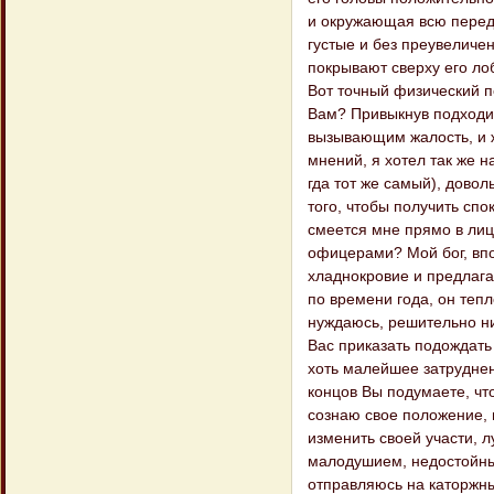
и окружающая всю передн
густые и без преувеличе
покрывают сверху его лоб
Вот точный физический по
Вам? При​выкнув подходи
вызывающим жалость, и ж
мнений, я хотел так же на
гда тот же самый), дово
того, чтобы полу​чить спо
смеется мне прямо в лиц
офицерами? Мой бог, впо
хладнокровие и предлагаю
по времени года, он теп​
нуждаюсь, решительно ни
Вас приказать подождать 
хоть малейшее затруднени
концов Вы подумаете, чт
сознаю свое положение, 
изменить своей участи, л
малоду​шием, недостойны
отправляюсь на каторжны