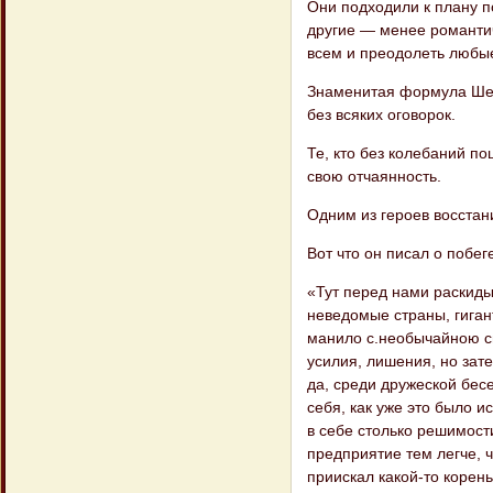
Они подходили к плану п
другие — менее романтич
всем и преодолеть любы
Знаменитая формула Шек
без всяких оговорок.
Те, кто без колебаний п
свою отчаянность.
Одним из героев восстан
Вот что он писал о побеге
«Тут перед нами раскиды
неведомые страны, гиган
манило с.необычайною си
усилия, лишения, но зат
да, среди дружеской бес
себя, как уже это было и
в себе столько решимост
предприятие тем легче, ч
приискал какой-то корень