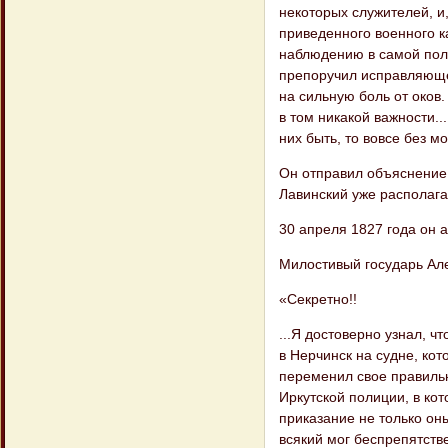
некоторых служителей, и
приведенного военно​го к
наблюдению в самой поли
препоручил исправляюще
на сильную боль от оков.
в том ника​кой важности.
них быть, то вовсе без м
Он отправил объяснение 
Лавинский уже располаг
30 апреля 1827 года он 
Милостивый государь Ал
«Секретно!!
...Я достоверно узнал, ч
в Нерчинск на судне, кот
переменил свое правиль​н
Иркутской полиции, в кот
приказание не только оны
всякий мог беспрепятств