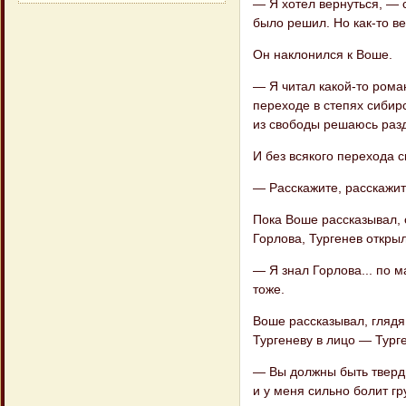
— Я хотел вернуться, — с
было решил. Но как-то ве
Он наклонился к Воше.
— Я читал какой-то роман
перехо​де в степях сибирс
из свободы ре​шаюсь разд
И без всякого перехода с
— Расскажите, расскажите
Пока Воше рассказывал, 
Горлова, Тургенев открыл
— Я знал Горлова... по м
тоже.
Воше рассказывал, глядя 
Тургеневу в лицо — Тург
— Вы должны быть тверды
и у меня сильно болит гр