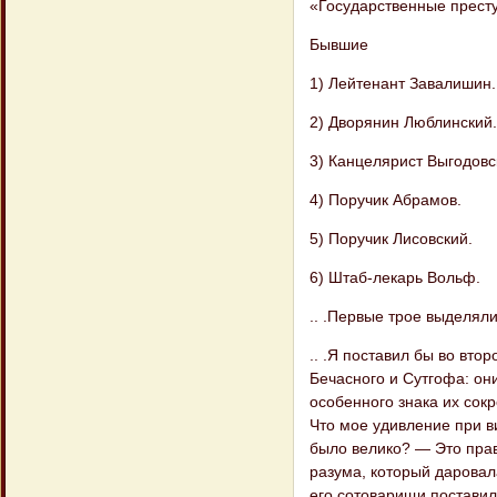
«Государственные престу
Бывшие
1) Лейтенант Завалишин.
2) Дворянин Люблинский.
3) Канцелярист Выгодовс
4) Поручик Абрамов.
5) Поручик Лисовский.
6) Штаб-лекарь Вольф.
.. .Первые трое выделял
.. .Я поставил бы во вто
Бечасного и Сутгофа: он
особенного знака их сокр
Что мое удивление при ви
было велико? — Это прав
разума, который да​ровал
его сотоварищи поставили