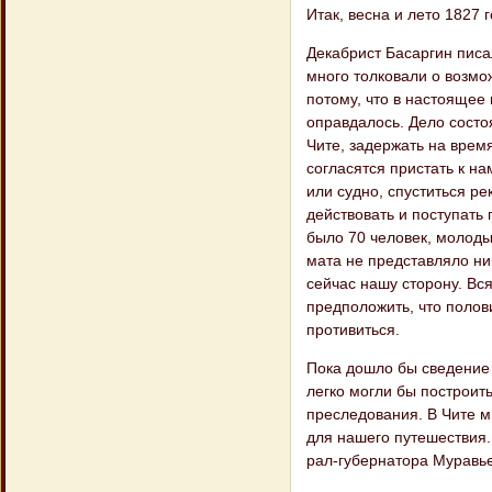
Итак, весна и лето 1827 г
Декабрист Басаргин писа
много тол​ковали о возм
потому, что в на​стояще
оправдалось. Дело состо
Чите, задержать на врем
согласятся при​стать к н
или судно, спуститься ре
действовать и поступать 
было 70 человек, молодых
мата не представляло ни
сейчас нашу сто​рону. Вс
предположить, что полов
противиться.
Пока дошло бы сведение 
легко могли бы построить
преследования. В Чите м
для нашего путешествия. 
рал-губернатора Муравье