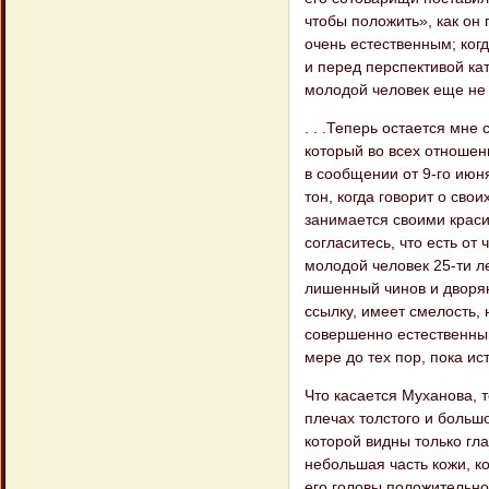
чтобы положить», как он 
очень естественным; ког
и перед перспективой кат
молодой человек еще не 
. . .Теперь остается мне
который во всех отношен
в сообщении от 9-го июн
тон, когда говорит о сво
занимается своими краси
согласитесь, что есть от 
молодой человек 25-ти л
лишенный чинов и дворян
ссылку, имеет смелость,
совершенно естественным
мере до тех пор, пока ис
Что касается Муханова, т
плечах толстого и больш
которой видны только гла​
небольшая часть кожи, к
его головы положительно