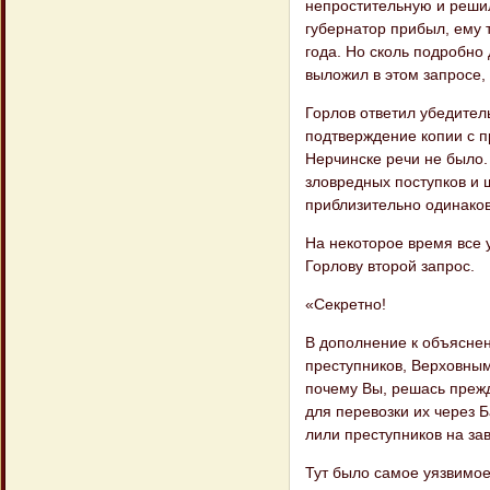
непростительную и решил
губернатор при​был, ему 
года. Но сколь подробно 
выложил в этом запросе,
Горлов ответил убедитель
подтверждение копии с п
Нерчинске речи не было.
зловредных поступков и ш
приблизи​тельно одинаков
На некоторое время все 
Горлову второй запрос.
«Секретно!
В дополнение к объяснен
преступников, Верхов​ны
почему Вы, решась прежде
для перевозки их через 
лили преступников на за
Тут было самое уязвимое