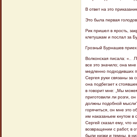
В ответ на это приказани
Это была первая голодов
Рик пришел в ярость, закр
клетушкам и послал за 
Грозный Бурнашев приеха
Волконская писала: «.. .
все это значило; она мне
медленно подходивших по
Сергея руки связаны за сп
она подбегает к стоявше
в говорит мне: „Мы можем
приготовили ли роз​ги, он
должны подобной мысли".
горячиться, он мне это о
им наказаньем кнутом в 
Сергей сказал ему, что н
возвращении с работ, в о
были низки и темны, в н