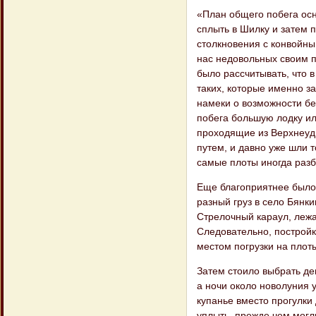
«План общего побега осн
сплыть в Шилку и затем п
столкновения с конвойны
нас недовольных своим п
было рассчитывать, что в
таких, которые именно з
намеки о возможности бе
побега большую лодку или
проходящие из Верхнеуди
путем, и давно уже шли т
самые плоты иногда разб
Еще благоприятнее было 
разный груз в село Бянки
Стрелочный караул, лежа
Следовательно, постройка
местом погруз​ки на плот
Затем стоило выбрать де
а ночи около новолуния у
купанье вместо прогулки
уплыть, прежде чем могл