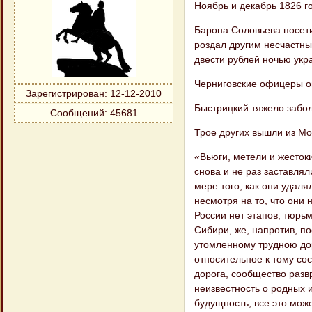
Ноябрь и декабрь 1826 г
Барона Соловьева посетил
роздал другим несчастны
двести рублей ночью укра
Черниговские офицеры о
Зарегистрирован
: 12-12-2010
Быстрицкий тяжело забол
Сообщений:
45681
Трое других вышли из Мо
«Вьюги, метели и жестоки
снова и не раз заставля
мере того, как они уда​л
несмотря на то, что они 
России нет этапов; тюрь
Сибири, же, напротив, п
утомленному трудною до​
относительное к тому сос
дорога, сообщество разв
неизвестность о родных 
будущность, все это мож