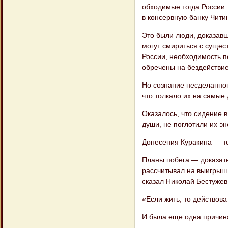
обходимые тогда России.
в консерв​ную банку Чити
Это были люди, доказавши
могут смириться с суще
России, необходи​мость 
обречены на бездействие
Но сознание несделанног
что толкало их на самые
Оказалось, что сидение 
души, не по​глотили их э
Донесения Куракина — том
Планы побега — доказате
рассчитывал на выигрыш ж
сказал Николай Бес​тужев
«Если жить, то действова
И была еще одна причина