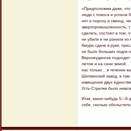
«Предположим даже, что 
люди с покоса и успели б
нет и пороху и свинцу, ч
зверопромышленность, т. 
сделать, со​стоял в том, 
ни убили и ни ранили из
Амуре сдаче в руки, пре
не было больших лодок ни
Верхнеудинска подходит к
летом и на сани зи​мой..
нас только... в течение 
Шилкинский завод, а там 
извещение двух единстве
Усть-Стрелке было невоз
Итак, каких-нибудь 5—6 
себе, сколько обольстит