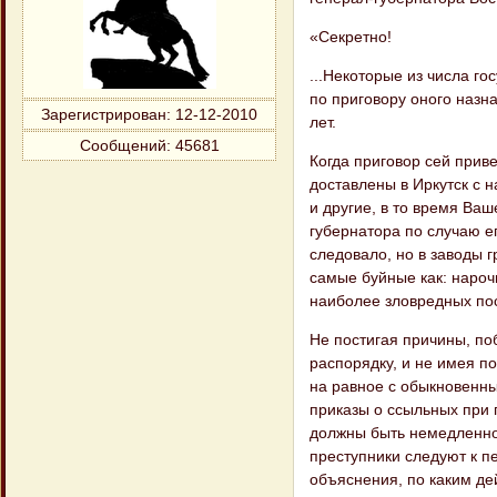
«Секретно!
...Некоторые из числа г
по при​говору оного наз
Зарегистрирован
: 12-12-2010
лет.
Сообщений:
45681
Когда приговор сей прив
доставлены в Иркутск с 
и другие, в то время Ваш
губернатора по случаю ег
следовало, но в заводы г
самые буйные как: нароч
наиболее зловредных пос
Не постигая причины, по
распорядку, и не имея по
на равное с обыкновенны
приказы о ссыльных при 
должны быть немедленно 
преступники следуют к п
объяснения, по каким де