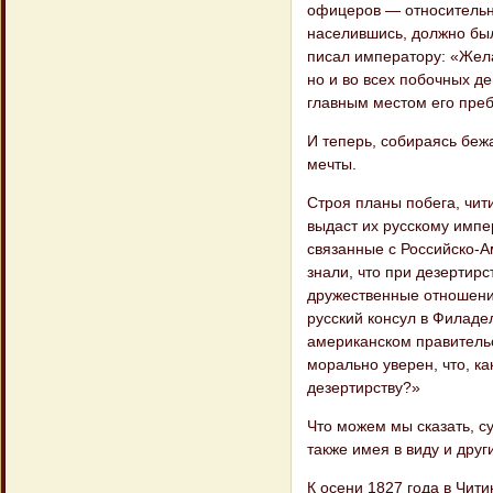
офицеров — от​носительн
населившись, должно был
писал императору: «Жела
но и во всех побочных д
главным местом его преб
И теперь, собираясь беж
мечты.
Строя планы побега, чит
выдаст их русскому импе
связанные с Российско-А
знали, что при дезертирс
дружественные отношени
русский консул в Филаде
американском правительс
морально уверен, что, ка
дезертир​ству?»
Что можем мы сказать, с
также имея в виду и дру
К осени 1827 года в Чит