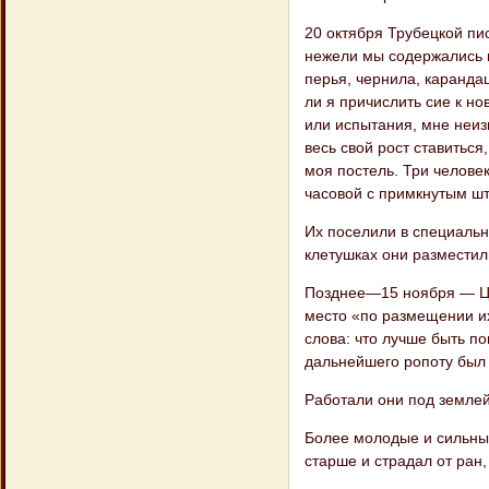
20 октября Трубецкой пи
нежели мы содержались в 
перья, чернила, каранда
ли я причислить сие к н
или испытания, мне неизв
весь свой рост ставиться
моя постель. Три челове​к
часовой с примкнутым шт
Их поселили в специальн
клетушках они разместил
Позднее—15 ноября — Це
место «по размещении их
слова: что лучше быть п
дальнейшего ропоту был 
Работали они под земле
Более молодые и сильные
старше и страдал от ран