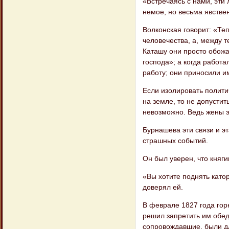
«Встречаясь с нами, эти
немое, но весьма явстве
Волконская говорит: «Те
человечества, а, между т
Каташу они просто обожа
господа»; а когда работа
работу; они приносили и
Если изолировать полити
на земле, то не допустит
невозможно. Ведь жены э
Бурнашева эти связи и э
страшных событий.
Он был уверен, что княг
«Вы хотите поднять като
доверял ей.
В феврале 1827 года гор
решил запре​тить им обед
сопровождавшие, были д