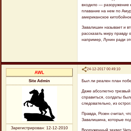
входило — разору​жение 
плавание на нем по Амуру
американское китобойное
Завалишин называет и вт
рассказать миру правду о
например, Лунин ради это
Поделиться
24-12-2017 00:49:10
AWL
Был ли реален план поб
Site Admin
Даже абсолютно трезвый
справить​ся, солдаты бы
следовательно, из ост​ро
Правда, Розен считал, ч
Завалишина, которые под
Зарегистрирован
: 12-12-2010
Вооруженный захват Читы