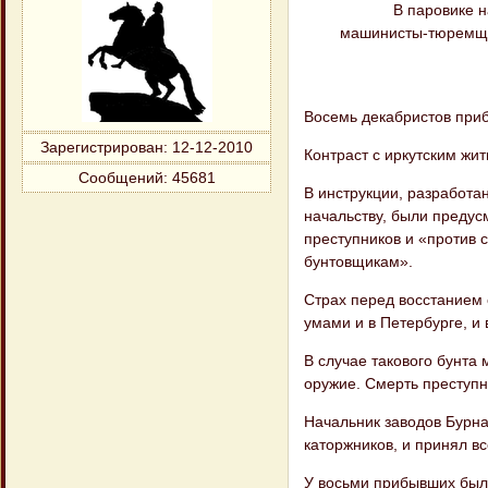
В паровике 
машинисты-тюремщик
Восемь декабристов прибы
Зарегистрирован
: 12-12-2010
Контраст с иркутским жит
Сообщений:
45681
В инструкции, разработа
начальству, были предус
преступников и «против с
бунтовщикам».
Страх перед восстанием 
умами и в Петербурге, и 
В случае такового бунта
оружие. Смерть преступн
Начальник заводов Бурна
каторжников, и принял в
У восьми прибывших было