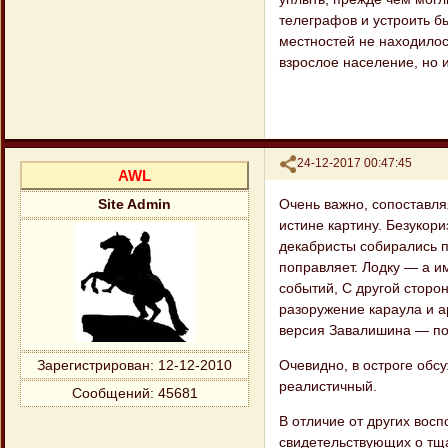
телеграфов и устроить б
местностей не находилось
взрослое население, но 
Поделиться
24-12-2017 00:47:45
AWL
Очень важно, сопоставля
Site Admin
истине картину. Безукори
декабристы собирались п
поправляет. Лодку — а и
событий, С другой сторо
разоружение карау​ла и а
версия Завалишина — поб
Очевидно, в остроге обс
Зарегистрирован
: 12-12-2010
реалистичный.
Сообщений:
45681
В отличие от других вос
свидетельствующих о тщ