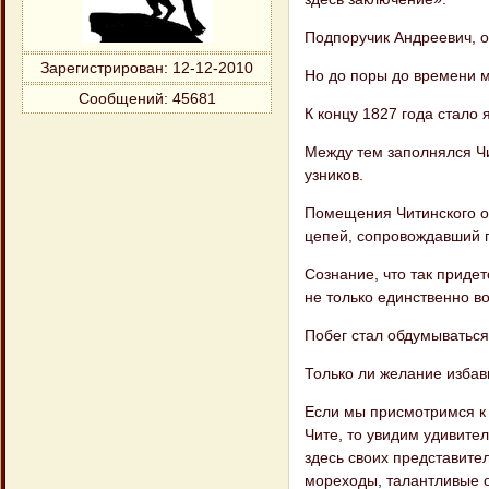
Подпоручик Андреевич, о
Зарегистрирован
: 12-12-2010
Но до поры до времени м
Сообщений:
45681
К концу 1827 года стало 
Между тем заполнялся Чи
узников.
Помещения Читинского ос
цепей, сопро​вождавший 
Сознание, что так придет
не только един​ственно 
Побег стал обдумываться
Только ли желание избави
Если мы присмотримся к 
Чите, то уви​дим удивите
здесь своих представите
мореходы, талантливые о