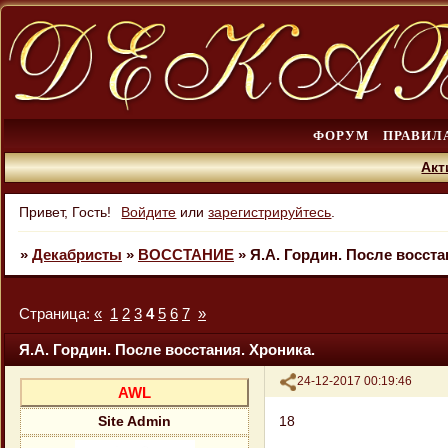
ФОРУМ
ПРАВИЛ
Акт
Привет, Гость!
Войдите
или
зарегистрируйтесь
.
»
Декабристы
»
ВОССТАНИЕ
»
Я.А. Гордин. После восста
Страница:
«
1
2
3
4
5
6
7
»
Я.А. Гордин. После восстания. Хроника.
Поделиться
24-12-2017 00:19:46
AWL
18
Site Admin