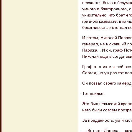
несчастья была в безумн
умного и благородного, о
унизи​тельно, что брат е
грязном каземате, в канд
брезгливостью отогнал в
И потом, Николай Павлови
генерал, не нюхавший по
Парижа... И он, граф По​
Николай еще в солдатики 
Граф от этих мыслей все
Сергея, но уж раз тот по
Он позвал своего камерд
Тот явился.
Это был невысокий крепк
него были совсем прозра
За преданность, ум и сил
— Вот что, Данила,— ска