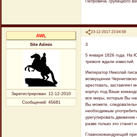
Петровича Трубецкого в
Поделиться
23-12-2017 23:04:58
AWL
3
Site Admin
5 января 1826 года. На Ю
тревоге ждали известий.
Император Николай писал
возмуще​нии Черниговско
арестовать, заставляет м
корпус под Ваше командо
Зарегистрирован
: 12-12-2010
все меры, которые Вы н
Сообщений:
45681
Вы можете, следовательно
необходимым употребить 
урегулировать движение 
разве только это станет
Главнокомандующий приня