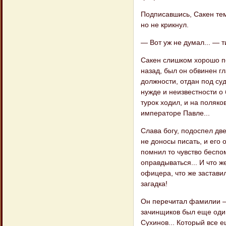
Подписавшись, Сакен темн
но не крикнул.
— Вот уж не думал... — т
Сакен слишком хорошо по
назад, был он обвинен г
должности, отдан под суд
нужде и неизвестности о 
турок ходил, и на поляк
императоре Павле...
Слава богу, подоспел две
не доносы писать, и его
помнил то чувство беспом
оправдываться... И что ж
офицера, что же заставил
загадка!
Он перечитал фамилии — 
зачинщиков был еще один
Сухинов... Который все ещ