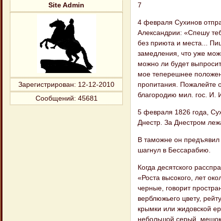
7
Site Admin
4 февраля Сухинов отпра
Александрии: «Спешу теб
без приюта и места... Пи
замедления, что уже може
можно ли будет выпросить
мое теперешнее положени
пропитания. Пожалейте о
Зарегистрирован
: 12-12-2010
благородию мил. гос. И. 
Сообщений:
45681
5 февраля 1826 года, Су
Днестр. За Днестром леж
В таможне он предъявил с
шагнул в Бессарабию.
Когда десятского расспр
«Роста высокого, лет око
черные, говорит простран
верблюжьего цвету, рейт
крымки или жидовской ер
небольшой серый, мешок