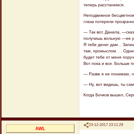
теперь расстанемся.
Неподвижное бесцветное
глаза потеряли прозрачно
— Так вот, Данила, —сказ
получишь вольную —ее уже
Я тебе денег дам... Зап
там, промыслом. . . Одни
будет тебе от меня поруч
Вот пока и все. Больше по
— Разве я не понимаю, ч
— Ну, вот видишь, ты сам 
Когда Бочков вышел, Сер
Поделиться
23-12-2017 23:11:29
AWL