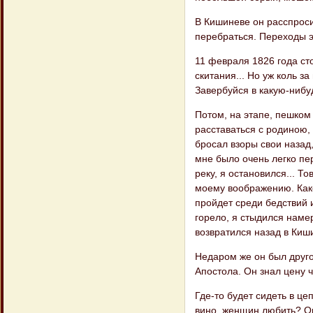
В Кишиневе он расспроси
перебраться. Переходы э
11 февраля 1826 года ст
скитания... Но уж коль з
Завербуйся в какую-нибу
Потом, на этапе, пешком
расставаться с родиною,
бросал взоры свои назад,
мне было очень легко пер
реку, я остановился... 
моему воображению. Какой
пройдет среди бедствий 
горело, я стыдился намер
возвратился назад в Киш
Недаром же он был друг
Апостола. Он знал цену ч
Где-то будет сидеть в цеп
вино, женщин любить? Он