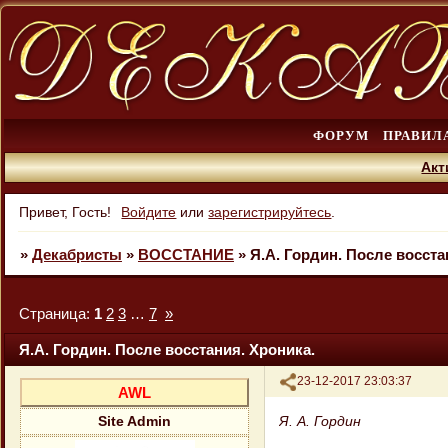
ФОРУМ
ПРАВИЛ
Акт
Привет, Гость!
Войдите
или
зарегистрируйтесь
.
»
Декабристы
»
ВОССТАНИЕ
»
Я.А. Гордин. После восста
Страница:
1
2
3
…
7
»
Я.А. Гордин. После восстания. Хроника.
Поделиться
23-12-2017 23:03:37
AWL
Я. А. Гордин
Site Admin