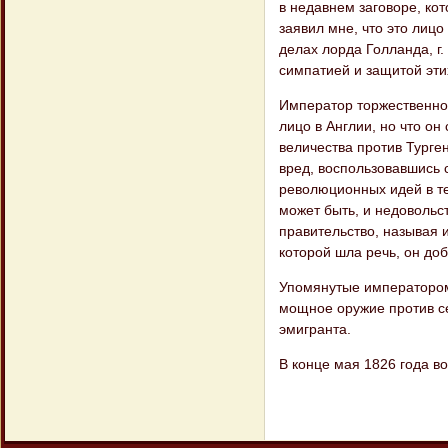
в недавнем заговоре, кот
заявил мне, что это лиц
делах лорда Голланда, г
симпатией и защитой этих
Император торжественно 
лицо в Ан​глии, но что о
величества против Турген
вред, воспользовавшись
революцион​ных идей в те
может быть, и недовольс
правительство, называя 
которой шла речь, он до
Упомянутые императором 
мощное оружие против се
эмигранта.
В конце мая 1826 года во