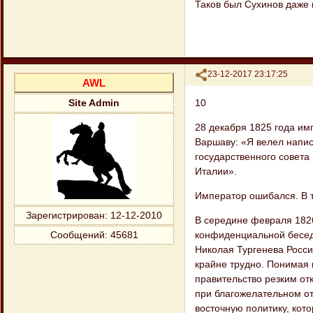
Таков был Сухинов даже в 
Поделиться
23-12-2017 23:17:25
AWL
10
Site Admin
28 декабря 1825 года им
Варшаву: «Я ве​лел напис
государственного совета
Италии».
Император ошибался. В то
Зарегистрирован
: 12-12-2010
В середине февраля 1826
конфиденциальной бесед
Сообщений:
45681
Николая Тургенева Росси
крайне трудно. Понимая 
правитель​ство резким от
при благожелательном от
восточную политику, кото