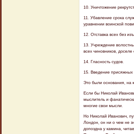
10. Уничтожение рекрутс
11. Убавление срока слу
уравнении воин​ской пов
12. Отставка всех без из
13. Учреждение волостны
всех чиновни​ков, доселе
14. Гласность судов.
15. Введение присяжных 
Это были основания, на к
Если бы Николай Иванови
мысли​тель и фанатически
многие свои мысли.
Но Николай Иванович, пу
Лондон, он ни о чем не з
допоздна у камина, читае