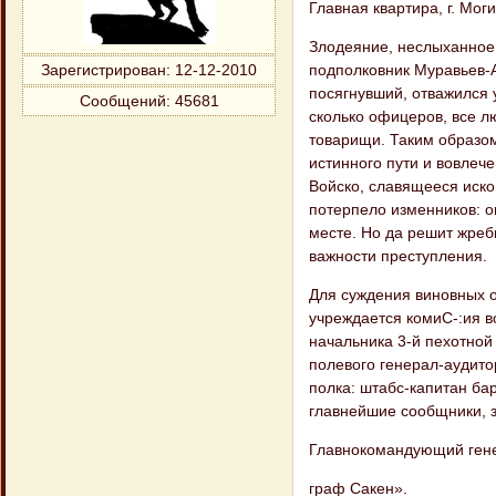
Главная квартира, г. Моги
Злодеяние, неслыханное 
подполковник Му​равьев-
Зарегистрирован
: 12-12-2010
посягнувший, отважился 
Сообщений:
45681
сколько офицеров, все л
товарищи. Таким образом
истинного пути и вовлече
Войско, славящееся иско
потерпело из​менников: о
месте. Но да решит жреб
важности преступления.
Для суждения виновных о
учреждается комиС-:ия в
начальника 3-й пехотной
по​левого генерал-аудит
полка: штабс-капи​тан б
главнейшие сообщники, за
Главнокомандующий ген
граф Сакен».