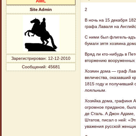
AWL
2
Site Admin
В ночь на 15 декабря 18
графа Лаваля на Англий
С ними был флигель-адъю
бумаги зятя хозяина дом
Вряд ли кто-нибудь в Пет
Зарегистрирован
: 12-12-2010
вторжению воору​женных 
Сообщений:
45681
Хозяин дома — граф Лава
величества, оказавший к
1815 году и получивший 
лояльным.
Хозяйка дома, графиня А
огромное прида​ное, бы
де Сталь. А Джон Адаме,
Штатов, писал о ней: «Э
уважения русской женщин