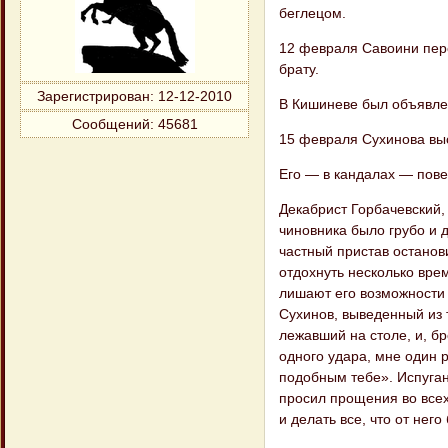
беглецом.
12 февраля Савоини пере
брату.
Зарегистрирован
: 12-12-2010
В Кишиневе был объявле
Сообщений:
45681
15 февраля Сухинова вы
Его — в кандалах — пове
Декабрист Горбачевский,
чиновника было грубо и 
частный пристав останови
отдохнуть несколько вре
лишают его возможности 
Сухинов, выведенный из 
лежавший на столе, и, бр
одного удара, мне один 
подобным тебе». Испуган
просил прощения во всех
и делать все, что от нег