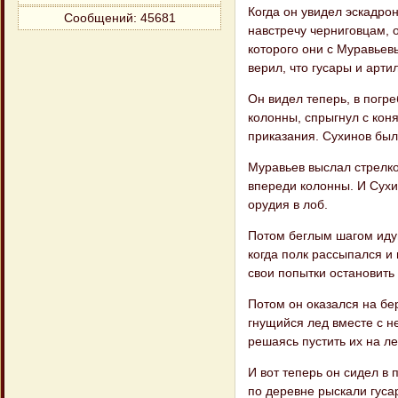
Когда он увидел эскадро
Сообщений:
45681
навстречу черниговцам, о
которого они с Муравьев
верил, что гусары и арт
Он видел теперь, в погре
колонны, спрыгнул с коня
приказания. Сухинов был
Муравьев выслал стрелко
впереди ко​лонны. И Сухи
орудия в лоб.
Потом беглым шагом идущ
когда полк рассыпался и 
свои попытки остано​вить
Потом он оказался на бер
гнущийся лед вместе с н
решаясь пустить их на ле
И вот теперь он сидел в 
по деревне рыскали гуса