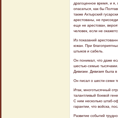
драгоценное время, и я,
опасаться, как бы Полта
также Ахтырский гусарск
арестованы, не присоедин
еще не арестован, вероя
человек, если не окажетс
Из показаний арестован
южан. При благоприятных
штыков и сабель.
Он понимал, что даже есл
шестью-семью тысячами.
Дивизии. Дивизия была в 
Он писал о шести-семи ты
Итак, многотысячный отр
талантливый боевой гене
С ним несколько штаб-оф
гарантии, что войска, п
Развитие событий трудно