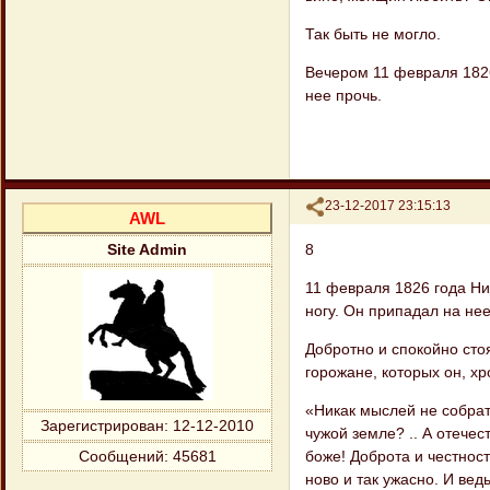
Так быть не могло.
Вечером 11 февраля 1826
нее прочь.
Поделиться
23-12-2017 23:15:13
AWL
8
Site Admin
11 февраля 1826 года Ни
ногу. Он при​падал на не
Добротно и спокойно сто
горожане, ко​торых он, х
«Никак мыслей не собрат
Зарегистрирован
: 12-12-2010
чужой зем​ле? .. А отечес
боже! Доброта и чест​нос
Сообщений:
45681
ново и так ужасно. И ведь