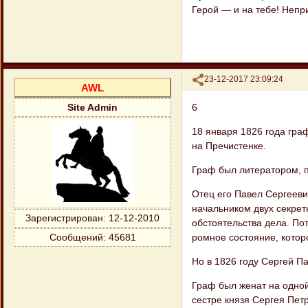
Герой — и на тебе! Непр
Поделиться
23-12-2017 23:09:24
AWL
6
Site Admin
18 января 1826 года гра
на Пречи​стенке.
Граф был литератором, по
Отец его Павел Сергееви
начальником двух секрет
Зарегистрирован
: 12-12-2010
обстоятельства дела. По
ромное состояние, котор
Сообщений:
45681
Но в 1826 году Сергей П
Граф был женат на одной
сестре князя Сергея Пет