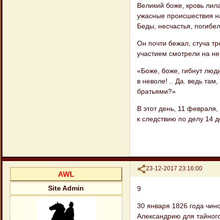
Великий боже, кровь лила
ужасные происшествия на 
Беды, не​счастья, погибел
Он почти бежал, стуча т
участием смо​трели на не
«Боже, боже, гибнут люди
в не​воле! .. Да. ведь там
братьями?»
В этот день, 11 февраля,
к следствию по делу 14 д
Поделиться
23-12-2017 23:16:00
AWL
9
Site Admin
30 января 1826 года чин
Александрию для тайного