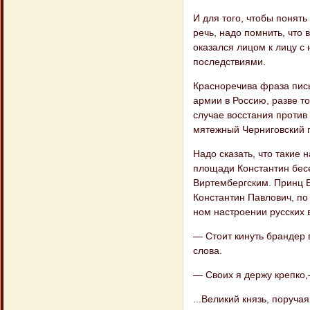
И для того, чтобы понять
речь, надо помнить, что 
оказался лицом к лицу 
последствиями.
Красноречива фраза пись
армии в Рос​сию, разве 
случае восстания против
мятежный Черниговский п
Надо сказать, что такие 
пло​щади Константин бес
Виртембергским. Принц Ев
Константин Павлович, по
ном настроении русских в
— Стоит кинуть брандер 
слова.
— Своих я держу крепко,
...Великий князь, поруч