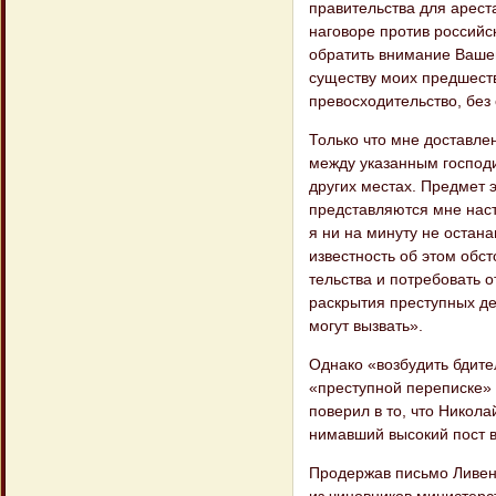
правительства для арест
наговоре против российс
обратить вни​мание Вашег
существу моих предшест
превосходительство, без 
Только что мне доставле
между указан​ным господ
других местах. Предмет 
представляются мне наст
я ни на ми​нуту не оста
известность об этом обст
тельства и потребовать 
раскрытия преступных де
могут вызвать».
Однако «возбудить бдите
«преступной перепи​ске»
поверил в то, что Никола
нимавший высокий пост в
Продержав письмо Ливена
из чиновни​ков министерс