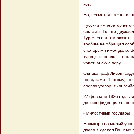
ков.
Но, несмотря на это, он 
Русский император не оч
системы. То, что дружес
Тургенева и тем оказать 
вообще не обращал особо
с которыми имел дело. В
турецкого посла — остав
христианскую веру.
Однако граф Ливен, сидя
порядками. По​этому, не
сперва уговорить английс
27 февраля 1826 года Л
дел конфи​денциальное п
«Милостивый государь!
Несмотря на малый успе
двора я сделал Вашему п