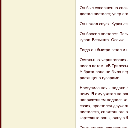
Он был совершенно споко
достал пистолет, упер его
Он нажал спуск. Курок ля
Он бросил пистолет. Поси
курок. Вспыш​ка. Осечка.
Тогда он быстро встал и 
Остальных черниговских 
писал потом: «В Трилесье
У брата рана не была пе
расхищено гусарами.
Наступила ночь, подали 
нему. Я ему указал на р
напряжением подполз ко
своих, простился дружелю
пистолета, спрятанного в
картечные раны, одну в бо
От выстрела, сделанного