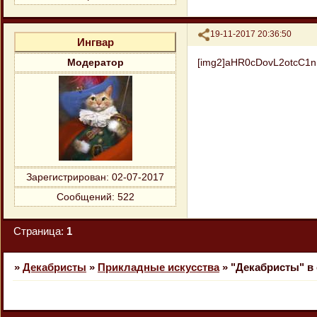
Поделиться
19-11-2017 20:36:50
Ингвар
[img2]aHR0cDovL2otcC
Модератор
Зарегистрирован
: 02-07-2017
Сообщений:
522
Страница:
1
»
Декабристы
»
Прикладные искусства
»
"Декабристы" в 