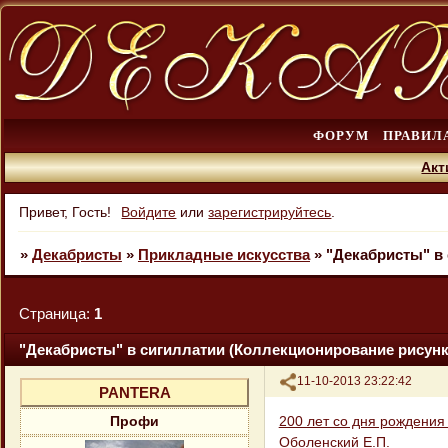
ФОРУМ
ПРАВИЛ
Акт
Привет, Гость!
Войдите
или
зарегистрируйтесь
.
»
Декабристы
»
Прикладные искусства
»
"Декабристы" в 
Страница:
1
"Декабристы" в сигиллатии (Коллекционирование рисунк
Поделиться
11-10-2013 23:22:42
PANTERA
200 лет со дня рождения
Профи
Оболенский Е.П.