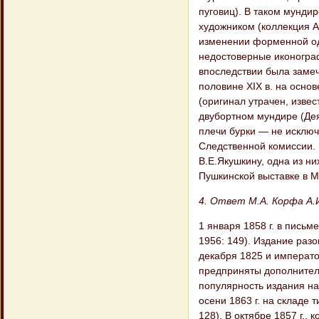
пуговиц). В таком мунди
художником (коллекция А
изменении форменной од
недостоверные иконогра
впоследствии была замеч
половине XIX в. на осно
(оригинал утрачен, изве
двубортном мундире (Дея
плечи бурки — не исключ
Следственной комиссии.
В.Е.Якушкину, одна из н
Пушкинской выставке в Мо
4. Ответ М.А. Корфа А.
1 января 1858 г. в письм
1956: 149). Издание раз
декабря 1825 и императо
предприняты дополнитель
популярность издания на
осени 1863 г. на складе 
128). В октябре 1857 г., 