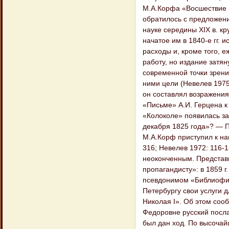
М.А.Корфа «Восшествие н
обратилось с предложени
науке середины XIX в. к
начатое им в 1840-е гг.
расходы и, кроме того, е
работу, но издание затя
современной точки зрени
ними цели (Невелев 1975
он составлял возражения
«Письме» А.И. Герцена к 
«Колоколе» появилась за
декабря 1825 года»? — П
М.А.Корф приступил к н
316; Невелев 1972: 116-1
неоконченным. Представ
пропагандисту»: в 1859 г
псевдонимом «Библиофил
Петербургу свои услуги 
Николая I». Об этом соо
Федоровне русский посла
был дан ход. По высочай