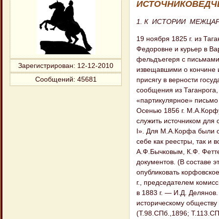
ИСТОЧНИКОВЕДЧ
1. К ИСТОРИИ МЕЖЦА
19 ноября 1825 г. из Та
Федоровне и курьер в Ва
фельдъегеря с письмами 
Зарегистрирован
: 12-12-2010
извещавшими о кончине и
Сообщений:
45681
присягу в верности госу
сообщения из Таганрога
«партикулярное» письмо 
Осенью 1856 г. М.А.Корф
служить источником для 
I». Для М.А.Корфа были 
себе как реестры, так и
А.Ф.Бычковым, К.Ф. Фетт
документов. (В составе 
опубликовать корфовское
г., председателем комисс
в 1883 г. — И.Д. Деляно
историческому обществу 
(Т.98.СПб.,1896; Т.113.С