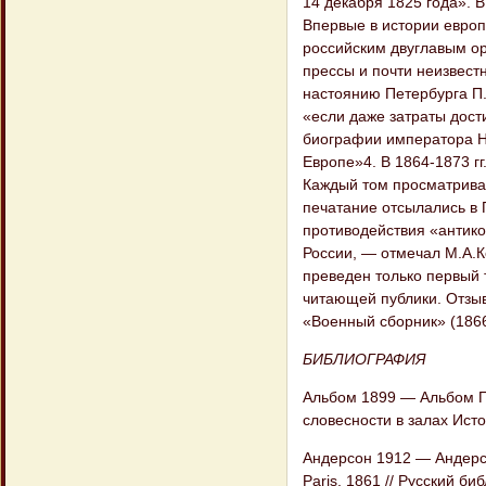
14 декабря 1825 года». В
Впервые в истории европ
российским двуглавым о
прессы и почти неизвест
настоянию Петербурга П.
«если даже затраты дости
биографии императора Н
Европе»4. В 1864-1873 г
Каждый том просматрива
печатание отсылались в 
противодействия «антико
России, — отмечал М.А.К
преведен только первый 
читающей публики. Отзыв
«Военный сборник» (1866.
БИБЛИОГРАФИЯ
Альбом 1899 — Альбом П
словесности в залах Исто
Андерсон 1912 — Андерсон 
Paris. 1861 // Русский би