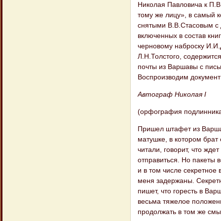
Николая Павловича к П.В
тому же лицу», в самый 
снятыми В.В.Стасовым с д
включенных в состав кни
черновому наброску И.И.Д
Л.Н.Толстого, содержитс
почты из Варшавы с пись
Воспроизводим документ 
Автограф Николая I
(орфография подлинника
Пришел штафет из Варшав
матушке, в котором брат
читали, говорит, что жд
отправиться. Но пакеты 
и в том числе секретное 
меня задержаны. Секретн
пишет, что горесть в Ва
весьма тяжелое положени
продолжать в том же смы