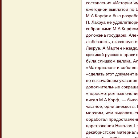
составления «Истории им
ежегодной выплатой по 10
М.А.Корфом был разрабо
П. Лакруа не удовлетвор
собранными М.А.Корфом 
доложена государю. Алек
любезность, оказанную ем
Лакруа, А.Мартен незадо
критикой русского правит
была слишком велика. Ал
«Материалов» и собствен
«сделать этот документ
по высочайшим указания
дополнительные сокращен
«пересмотрел извлечения
писал М.А.Корф, — было и
частное, одни анекдоты
мерзким, чем выдавать е
обработал предоставленн
царствования Николая I.
декабристские материалы