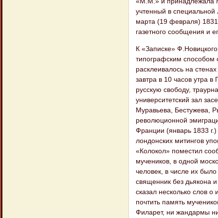
«М.М.» и принадлежала М
учтенный в специальной 
марта (19 февраля) 1831
газетного сообщения и е
К «Записке» Ф.Новицкого
типографским способом 
расклеивалось на стена
завтра в 10 часов утра 
русскую свободу, траурн
университетский зал зас
Муравьева, Бестужева, Ры
революционной эмиграци
Франции (январь 1833 г.) 
лондонских митингов упом
«Колокол» поместил сооб
мучеников, в одной моск
человек, в числе их было
священник без дьякона и
сказал несколько слов о 
почтить память мученико
Филарет, ни жандармы ни