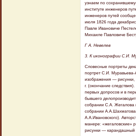
узнаем по сохранившемус
институте инженеров путе
инженеров путей сообщен
июля 1826 года декабри
Павле Ивановиче Пестел
Михаиле Павловиче Бес
Г А. Невелев
3. К иконографии С.И. 
Словесные портреты дека
портрет С.И. Муравьева-
изображения — рисунки, 
г. (окончание следствия)
первых допросов и в пер
бывшего делопроизводите
собрании С.А. Жегалова 
собрании А.А.Шахматова 
А.А.Ивановского). Автор
манере: «жегаловские» 
рисунки — карандашный к