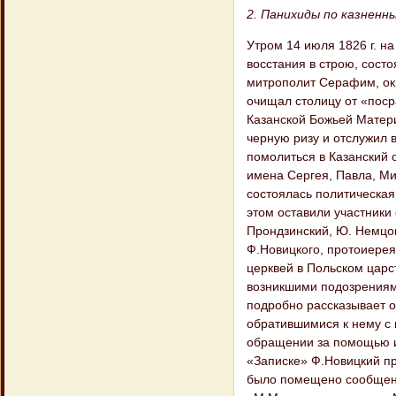
2. Панихиды по казненн
Утром 14 июля 1826 г. н
восстания в строю, сост
митрополит Серафим, окр
очищал столицу от «поср
Казанской Божьей Матери
черную ризу и отслужил 
помолиться в Казанский 
имена Сергея, Павла, Мих
состоялась политическая
этом оставили участники
Прондзинский, Ю. Немцов
Ф.Новицкого, протоиерея
церквей в Польском царст
возникшими подозрениям
подробно рассказывает о
обратившимися к нему с 
обращении за помощью и 
«Записке» Ф.Новицкий пр
было помещено сообщен