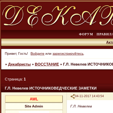
ФОРУМ
ПРАВИЛ
Акт
Привет, Гость!
Войдите
или
зарегистрируйтесь
.
»
Декабристы
»
ВОССТАНИЕ
»
Г.Л. Невелев ИСТОЧНИК
Страница:
1
Г.Л. Невелев ИСТОЧНИКОВЕДЧЕСКИЕ ЗАМЕТКИ
Поделиться
04-11-2017 14:43:54
AWL
Г.Л. Невелев
Site Admin