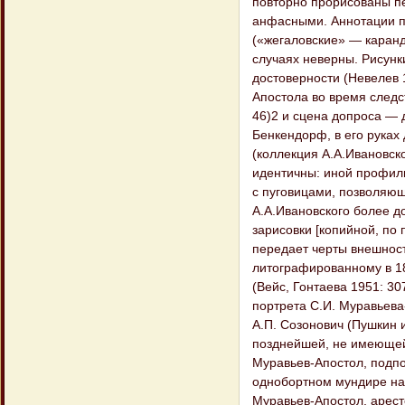
повторно прорисованы п
анфасными. Аннотации п
(«жегаловские» — каран
случаях неверны. Рисунк
достоверности (Невелев 
Апостола во время следст
46)2 и сцена допроса — д
Бенкендорф, в его руках 
(коллекция А.А.Ивановск
идентичны: иной профиль
с пуговицами, позволяющ
А.А.Ивановского более д
зарисовки [копийной, по
передает черты внешност
литографированному в 185
(Вейс, Гонтаева 1951: 30
портрета С.И. Муравьев
А.П. Созонович (Пушкин 
позднейшей, не имеющей 
Муравьев-Апостол, подпо
однобортном мундире на 
Муравьев-Апостол, арест