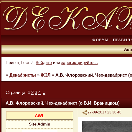
ФОРУМ
ПРАВИЛ
Акт
Привет, Гость!
Войдите
или
зарегистрируйтесь
.
»
Декабристы
»
ЖЗЛ
»
А.В. Флоровский. Чех-декабрист (
Страница:
1
2
3
4
»
А.В. Флоровский. Чех-декабрист (о В.И. Враницком)
Поделиться
27-09-2017 23:38:48
AWL
Site Admin