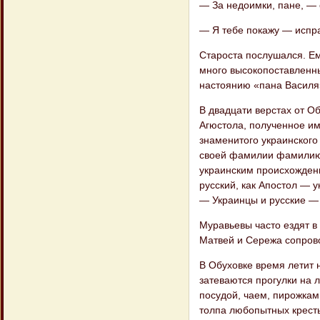
— За недоимки, пане, — 
— Я тебе покажу — исправ
Староста послушался. Ем
много высокопоставленны
настоянию «пана Василя
В двадцати верстах от О
Агюстола, полученное им
знаменитого украинского
своей фамилии фамилию 
украинским происхождени
русский, как Апостол — 
— Украинцы и русские —
Муравьевы часто ездят в
Матвей и Сережа сопров
В Обуховке время летит н
затеваются прогулки на 
посудой, чаем, пирожкам
толпа любопытных кресть