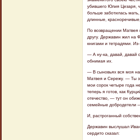
убившего Юлия Цезаря, ч
больше заботилась мать,
длинные, красноречивые,
По возвращении Матвея и
другу. Державин жил на 
книгами и тетрадями. Из
— А ну-ка, давай, давай 
обнимая их.
— В сыновьях вся моя на
Матвея и Сережу. — Ты з
мои сорок четыре года не
теперь я готов, как Курци
отечество, — тут он оби
семейные добродетели — 
И, растроганный собствен
Державин выслушал Ивана
сердито сказал: