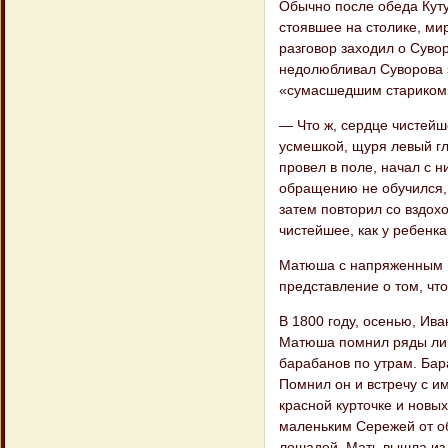
Обычно после обеда Куту
стоявшее на столике, ми
разговор заходил о Суво
недолюбливал Суворова з
«сумасшедшим стариком
— Что ж, сердце чистейш
усмешкой, щуря левый гл
провел в поле, начал с 
обращению не обучился, 
затем повторил со вздох
чистейшее, как у ребенка
Матюша с напряженным в
представление о том, что
В 1800 году, осенью, Ива
Матюша помнил ряды лип 
барабанов по утрам. Бара
Помнил он и встречу с им
красной курточке и новы
маленьким Сережей от об
лошадей. Мать вышла из 