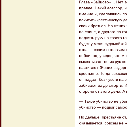
Глава «Зайцово»… Нет, э
правде. Некий асессор, 
имение и, сделавшись по
похитить крестьянскую д
своих братьев. Но жених 
по спине, а другого по г
поднять руку на твоего 
будет у меня судомойкой
отца — своим сыновьям н
побои, но, увидев, что м
выхватывает ее из рук не
настигают. Жених выдерг
крестьяне. Тогда выскаки
он падает без чувств на 
забивают их до смерти. И
стороне от этого дела. А
— Такое убийство не уби
убийство — подвиг самоот
Но дальше. Крестьяне отд
оказывается, совсем не 