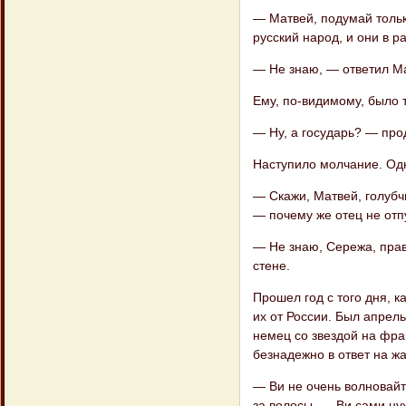
— Матвей, подумай тольк
русский народ, и они в р
— Не знаю, — ответил М
Ему, по-видимому, было 
— Ну, а государь? — про
Наступило молчание. Одн
— Скажи, Матвей, голубч
— почему же отец не отп
— Не знаю, Сережа, право
стене.
Прошел год с того дня, 
их от России. Был апрел
немец со звездой на фра
безнадежно в ответ на ж
— Ви не очень волновайти
за волосы. — Ви сами ну