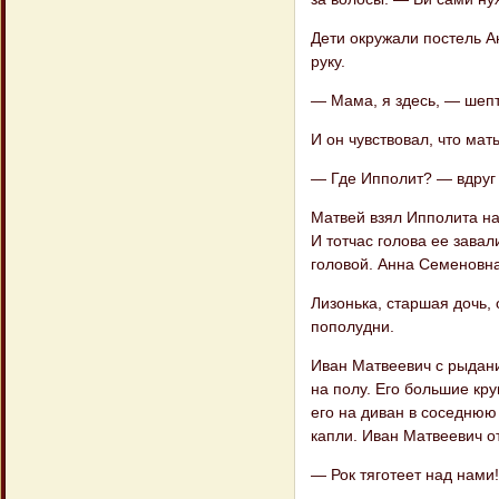
Дети окружали постель А
руку.
— Мама, я здесь, — шеп
И он чувствовал, что ма
— Где Ипполит? — вдруг
Матвей взял Ипполита на
И тотчас голова ее зава
головой. Анна Семеновна
Лизонька, старшая дочь,
пополудни.
Иван Матвеевич с рыдани
на полу. Его большие кр
его на диван в соседнюю 
капли. Иван Матвеевич от
— Рок тяготеет над нами