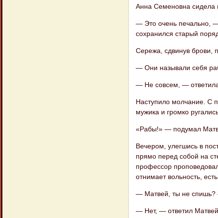
Анна Семеновна сидела в
— Это очень печально, —
сохранился старый поряд
Сережа, сдвинув брови, 
— Они называли себя раб
— Не совсем, — ответил
Наступило молчание. С п
мужика и громко ругалис
«Рабы!» — подумал Матв
Вечером, улегшись в пост
прямо перед собой на сте
профессор проповедовал 
отнимает вольность, ест
— Матвей, ты не спишь?
— Нет, — ответил Матвей