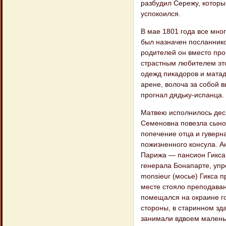
разбудил Сережу, которы
успокоился.
В мае 1801 года все мно
был назначен посланнико
родителей он вместо прог
страстным любителем это
одежд пикадоров и матад
арене, волоча за собой в
прогнал дядьку-испанца.
Матвею исполнилось деся
Семеновна повезла сынов
попечение отца и гуверн
пожизненного консула. А
Парижа — пансион Гикса,
генерала Бонапарте, упр
monsieur (мосье) Гикса п
месте стояло преподаван
помещался на окраине г
стороны, в старинном зд
занимали вдвоем малень