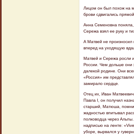
Лицом он был похож на ма
брови сдвигались прямой
Анна Семеновна поняла, 
Сережа взял ее руку и ти
А Матвей не произносил 
вперед на уходящую вдал
Матвей и Сережа росли и
России. Чем дольше они 
далекой родине. Они все
«Россия» им представляло
замирало сердце.
Отец их, Иван Матвеевич
Павла I, он получил наз
старший, Матюша, помнил
жадностью впитывал расс
полководца через Альпы.
надписью на ленте: «Vive
уборе, вырвался у гуверн