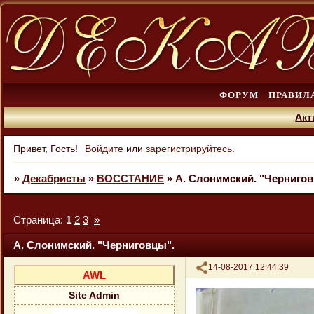
ФОРУМ
ПРАВИЛ
Акт
Привет, Гость!
Войдите
или
зарегистрируйтесь
.
»
Декабристы
»
ВОССТАНИЕ
»
А. Слонимский. "Чернигов
Страница:
1
2
3
»
А. Слонимский. "Черниговцы".
Поделиться
14-08-2017 12:44:39
AWL
Site Admin