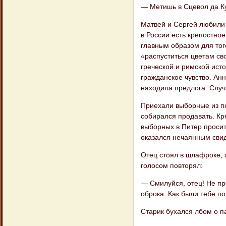
— Метишь в Сцевол да Кур
Матвей и Сергей любили 
в России есть крепостно
главным образом для того
«распуститься цветам сво
греческой и римской ист
гражданское чувство. Ан
находила предлога. Случ
Приехали выборные из пе
собирался продавать. К
выборных в Питер просит
оказался нечаянным свид
Отец стоял в шлафроке, а
голосом повторял:
— Смилуйся, отец! Не про
оброка. Как были тебе по
Старик бухался лбом о п