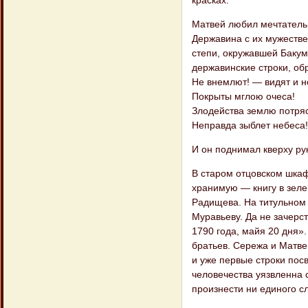
Матвей любил мечтатель
Державина с их мужестве
степи, окружавшей Бакум
державинские строки, о
Не внемлют! — видят и н
Покрыты мглою очеса!
Злодейства землю потря
Неправда зыблет небеса!
И он поднимал кверху рук
В старом отцовском шка
хранимую — книгу в зеле
Радищева. На титульном 
Муравьеву. Да не зачерст
1790 года, майя 20 дня».
братьев. Сережа и Матве
и уже первые строки пос
человечества уязвленна 
произнести ни единого сл