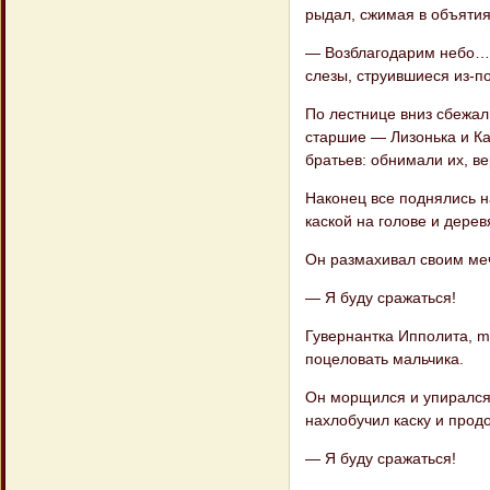
рыдал, сжимая в объятия
— Возблагодарим небо… 
слезы, струившиеся из-по
По лестнице вниз сбежа
старшие — Лизонька и Ка
братьев: обнимали их, ве
Наконец все поднялись н
каской на голове и дере
Он размахивал своим меч
— Я буду сражаться!
Гувернантка Ипполита, m
поцеловать мальчика.
Он морщился и упирался.
нахлобучил каску и прод
— Я буду сражаться!