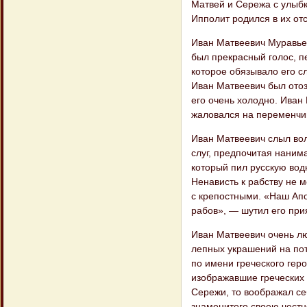
Матвей и Сережа с улыбк
Ипполит родился в их отс
Иван Матвеевич Муравьев
был прекрасный голос, пе
которое обязывало его сл
Иван Матвеевич был отоз
его очень холодно. Иван
жаловался на переменчив
Иван Матвеевич слыл вол
слуг, предпочитая наним
который пил русскую водк
Ненависть к рабству не 
с крепостными. «Наш Апо
рабов», — шутил его при
Иван Матвеевич очень лю
лепных украшений на по
по имени греческого геро
изображавшие греческих 
Сережи, то воображал се
знаменитого своею честн