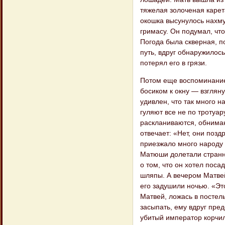
тяжелая золоченая карета
окошка высунулось нахму
гримасу. Он подумал, что
Погода была скверная, по
путь, вдруг обнаружилось
потерял его в грязи.
Потом еще воспоминание
босиком к окну — взглян
удивлен, что так много н
гуляют все не по тротуар
раскланиваются, обнимаю
отвечает: «Нет, они позд
приезжало много народу 
Матюши долетали странн
о том, что он хотел поса
шляпы. А вечером Матвей
его задушили ночью. «Это
Матвей, ложась в постель
засыпать, ему вдруг пре
убитый император корчил