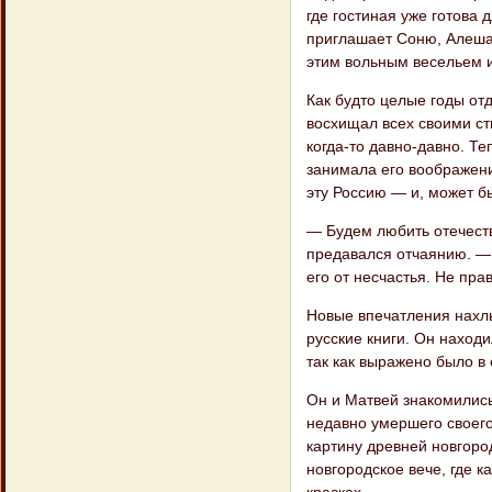
где гостиная уже готова 
приглашает Соню, Алеша 
этим вольным весельем и
Как будто целые годы от
восхищал всех своими ст
когда-то давно-давно. Т
занимала его воображени
эту Россию — и, может бы
— Будем любить отечество
предавался отчаянию. — А
его от несчастья. Не пр
Новые впечатления нахлын
русские книги. Он находи
так как выражено было в 
Он и Матвей знакомились
недавно умершего своего
картину древней новгор
новгородское вече, где 
красках.