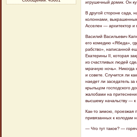
Сообщений:
45681
игрушечный домик. Он кур
В другой стороне сада, 
колоннами, выкрашенными
Асселен — архитектор и 
Василий Васильевич Капн
его комедию «Ябеда», гд
рабство», написанной ещ
Екатерины II, которая з
из счастливых людей сде
мрачную ночь». Никогда 
и совете. Случится ли ка
наедет ли заседатель за
крыльцом господского до
жалобами на притеснения
высшему начальству — к 
Как-то зимою, проезжая п
привязанных к колодам н
— Что тут такое? — горяч