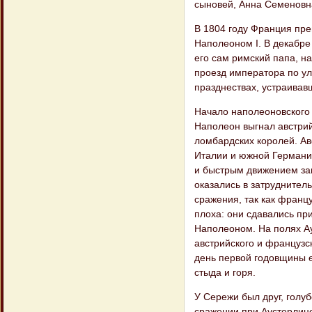
сыновей, Анна Семеновн
В 1804 году Франция пре
Наполеоном I. В декабре
его сам римский папа, н
проезд императора по ул
празднествах, устраивав
Начало наполеоновского
Наполеон выгнал австрий
ломбардских королей. Ав
Италии и южной Германии
и быстрым движением зан
оказались в затруднител
сражения, так как франц
плоха: они сдавались пр
Наполеоном. На полях Ау
австрийского и французс
день первой годовщины е
стыда и горя.
У Сережи был друг, голу
сражении при Аустерлице.