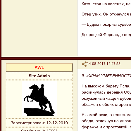
Катя, стоя на коленях, ц
Отец утих. Он откинулся
— Будем покорны судьбе,
Дворецкий Фернандо подо
Поделиться
14-08-2017 12:47:58
AWL
II. «ХРАМ УМЕРЕННОСТ
Site Admin
На высоком берегу Псла,
раскинулась деревня Обу
окруженный чащей дубов и
обсажен с обеих сторон 
У самой реки, в тенистом
обеда, отдохнув на диван
Зарегистрирован
: 12-12-2010
фуражке и с тросточкой,