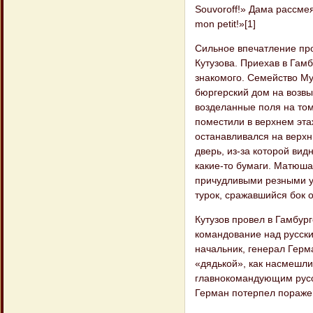
Souvoroff!» Дама рассмеял
mon petit!»[1]
Сильное впечатление пр
Кутузова. Приехав в Гамб
знакомого. Семейство Му
бюргерский дом на возвы
возделанные поля на том 
поместили в верхнем эта
останавливался на верхн
дверь, из-за которой ви
какие-то бумаги. Матюша 
причудливыми резными у
турок, сражавшийся бок 
Кутузов провел в Гамбур
командование над русск
начальник, генерал Герм
«дядькой», как насмешлив
главнокомандующим русск
Герман потерпел пораже