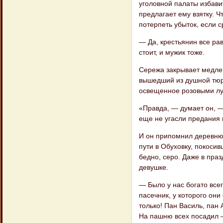
уголовной палаты избавит
предлагает ему взятку. 
потерпеть убыток, если с
— Да, крестьянин все рав
стоит, и мужик тоже.
Сережа закрывает медленн
вышедший из душной тюрьм
освещенное розовыми луч
«Правда, — думает он, —
еще не угасли предания 
И он припомнил деревню
пути в Обуховку, покоси
бедно, серо. Даже в праз
девушке.
— Было у нас богато все
пасечник, у которого он
только! Пан Василь, пан 
На пашню всех посадил —