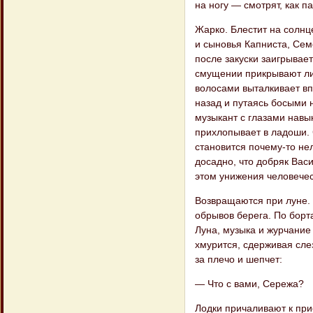
на ногу — смотрят, как п
Жарко. Блестит на солнц
и сыновья Капниста, Сем
после закуски заигрывает
смущении прикрывают лиц
волосами выталкивает впе
назад и путаясь босыми 
музыкант с глазами навык
прихлопывает в ладоши. 
становится почему-то не
досадно, что добряк Вас
этом унижения человечес
Возвращаются при луне.
обрывов берега. По борта
Луна, музыка и журчание
хмурится, сдерживая слез
за плечо и шепчет:
— Что с вами, Сережа?
Лодки причаливают к при