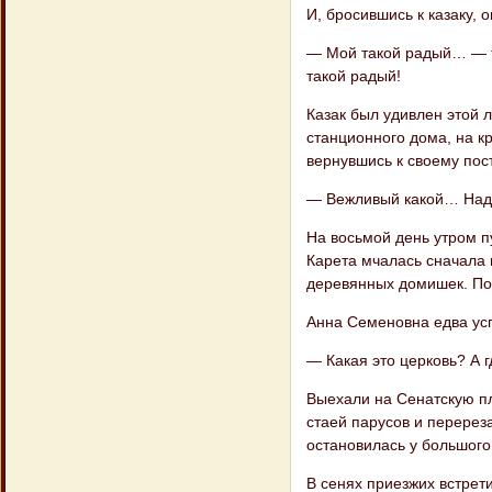
И, бросившись к казаку, 
— Мой такой радый… — тв
такой радый!
Казак был удивлен этой л
станционного дома, на к
вернувшись к своему пос
— Вежливый какой… Надо
На восьмой день утром п
Карета мчалась сначала 
деревянных домишек. Пот
Анна Семеновна едва усп
— Какая это церковь? А г
Выехали на Сенатскую п
стаей парусов и перере
остановилась у большого
В сенях приезжих встрет