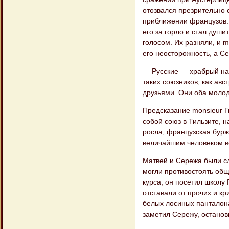
отозвался презрительно о
приближении французов. 
его за горло и стал души
голосом. Их разняли, и m
его неосторожность, а С
— Русские — храбрый нар
таких союзников, как ав
друзьями. Они оба молод
Предсказание monsieur Г
собой союз в Тильзите, 
росла, французская буржу
величайшим человеком вс
Матвей и Сережа были с
могли противостоять общ
курса, он посетил школу 
отставали от прочих и кр
белых лосиных панталона
заметил Сережу, остановил