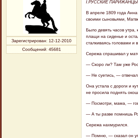
I.РУССКИЕ ПАРИЖАНЦЫ
В апреле 1809 года Анна
своими сыновьями, Матв
Было девять часов утра,
плащи на сиденье и оста
Зарегистрирован
: 12-12-2010
сталкиваясь головами и в
Сообщений:
45681
Сережа спрашивал у мат
— Скоро ли? Там уже Ро
— Не суетись, — отвечал
Она устала с дороги и ку
не просила поднять окошк
— Посмотри, мама, — го
— А ты разве помнишь Р
Сережа нахмурился.
— Помню, — сказал он у