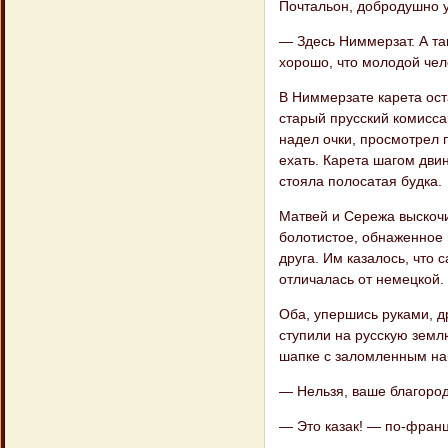
Почтальон, добродушно у
— Здесь Ниммерзат. А т
хорошо, что молодой чел
В Ниммерзате карета ост
старый прусский комисса
надел очки, просмотрел п
ехать. Карета шагом дви
стояла полосатая будка.
Матвей и Сережа выскочил
болотистое, обнаженное 
друга. Им казалось, что 
отличалась от немецкой.
Оба, упершись руками, др
ступили на русскую земл
шапке с заломленным на
— Нельзя, ваше благород
— Это казак! — по-франц