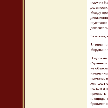
поручик На
должности,
Между про
дивизионны
гауптвахте
доказатель
За всеми,
В числе по
Мордвинов
Подобные п
Странным к
не объясни
начальники
причины, н
хотя долг 
полком и н
пристал к 
площадь, т
бросился 