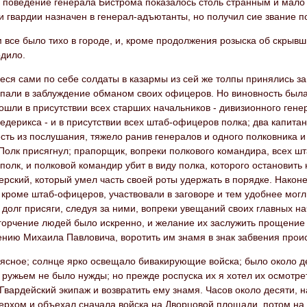
 поведение генерала Бистрома показалось столь странным и мало 
 гвардии назначен в генерал-адъютанты, но получил сие звание п
 все было тихо в городе, и, кроме продолжения розыска об скрыв
одило.
ся сами по себе солдаты в казармы из сей же толпы принялись за
впали в заблуждение обманом своих офицеров. Но виновность была
ошли в присутствии всех старших начальников - дивизионного ген
дерикса - и в присутствии всех штаб-офицеров полка; два капитан
сть из послушания, тяжело ранив генералов и одного полковника 
 Полк присягнул; прапорщик, вопреки полкового командира, всех 
 полк, и полковой командир убит в виду полка, которого остановить
рский, который умел часть своей роты удержать в порядке. Након
кроме штаб-офицеров, участвовали в заговоре и тем удобнее могл
долг присяги, следуя за ними, вопреки увещаний своих главных н
горчение людей было искренно, и желание их заслужить прощение 
ению Михаила Павловича, воротить им знамя в знак забвения прои
ясное; солнце ярко освещало бивакирующие войска; было около д
 ружьем не было нужды; но прежде роспуска их я хотел их осмотрет
Гвардейский экипаж и возвратить ему знамя. Часов около десяти,
ерхом и объехал сначала войска на Дворцовой площади, потом на