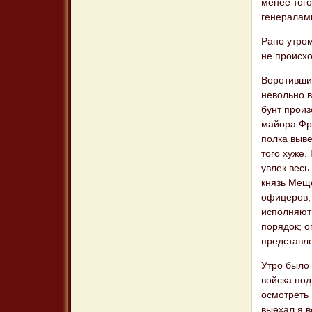
менее того
генералами
Рано утром
не происх
Воротившие
невольно 
бунт произ
майора Фре
полка выве
того хуже.
увлек весь
князь Меще
офицеров, 
исполняют 
порядок; о
представл
Утро было 
войска под
осмотреть 
выехал я в