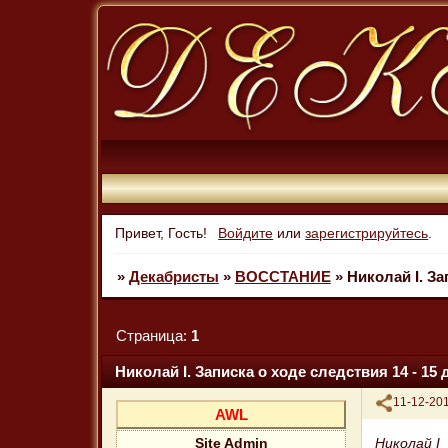
Привет, Гость!
Войдите
или
зарегистрируйтесь
.
»
Декабристы
»
ВОССТАНИЕ
»
Николай I. За
Страница:
1
Николай I. Записка о ходе следствия 14 - 15 д
Поделиться
11-12-201
AWL
Николай I
Site Admin