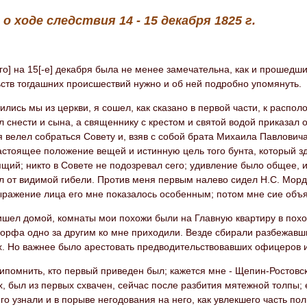
 о ходе следствия 14 - 15 декабря 1825 г.
-го] на 15[-е] декабря была не менее замечательна, как и прошедш
ств тогдашних происшествий нужно и об ней подробно упомянуть.
ились мы из церкви, я сошел, как сказано в первой части, к расп
л снести и сына, а священнику с крестом и святой водой приказал 
я велел собраться Совету и, взяв с собой брата Михаила Павловича
астоящее положение вещей и истинную цель того бунта, который з
щий; никто в Совете не подозревал сего; удивление было общее, и
л от видимой гибели. Против меня первым налево сидел Н.С. Мор
ыражение лица его мне показалось особенным; потом мне сие объя
ишел домой, комнаты мои похожи были на Главную квартиру в похо
орфа одно за другим ко мне приходили. Везде сбирали разбежавши
х. Но важнее было арестовать предводительствовавших офицеров и
ипомнить, кто первый приведен был; кажется мне - Щепин-Ростовс
, был из первых схвачен, сейчас после разбития мятежной толпы; 
о узнали и в порыве негодования на него, как увлекшего часть пол