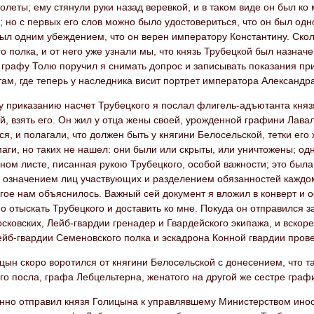
олеты; ему стянули руки назад веревкой, и в таком виде он был ко
; но с первых его слов можно было удостовериться, что он был од
был одним убеждением, что он верен императору Константину. Ско
о полка, и от него уже узнали мы, что князь Трубецкой был назна
графу Толю поручил я снимать допрос и записывать показания пр
там, где теперь у наследника висит портрет императора Александр
 приказанию насчет Трубецкого я послал флигель-адъютанта княз
, взять его. Он жил у отца жены своей, урожденной графини Лавал
я, и полагали, что должен быть у княгини Белосельской, тетки ег
маги, но таких не нашел: они были или скрыты, или уничтожены; о
ном листе, писанная рукою Трубецкого, особой важности; это был
с означением лиц участвующих и разделением обязанностей каждом
гое нам объяснилось. Важный сей документ я вложил в конверт и о
 отыскать Трубецкого и доставить ко мне. Покуда он отправился 
сковских, Лейб-гвардии гренадер и Гвардейского экипажа, и вско
йб-гвардии Семеновского полка и эскадрона Конной гвардии прове
цын скоро воротился от княгини Белосельской с донесением, что та
го посла, графа Лебцельтерна, женатого на другой же сестре граф
нно отправил князя Голицына к управлявшему Министерством ино