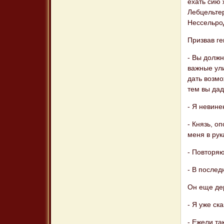
ехать сию 
Лебцельтер
Нессельро
Призвав ге
- Вы должн
важные ули
дать возмо
тем вы дад
- Я невине
- Князь, о
меня в рук
- Повторяю
- В послед
Он еще де
- Я уже ск
- Ежели та