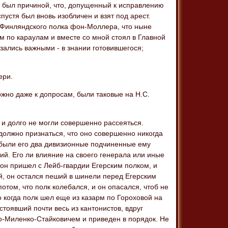
ик был причиной, что, допущенный к исправлению
пустя был вновь изобличен и взят под арест.
 Финляндского полка фон-Моллера, что ныне
м по караулам и вместе со мной стоял в Главной
азались важными - в знании готовившегося;
ери.
ожно даже к допросам, были таковые на Н.С.
 и долго не могли совершенно рассеяться.
должно признаться, что оно совершенно никогда
я были его два дивизионные подчиненные ему
й. Его ли влияние на своего генерала или иные
 он пришел с Лейб-гвардии Егерским полком, и
ой, он остался пеший в шинели перед Егерским
потом, что полк колебался, и он опасался, чтоб не
о когда полк шел еще из казарм по Гороховой на
стоявший почти весь из кантонистов, вдруг
о-Миленко-Стайковичем и приведен в порядок. Не