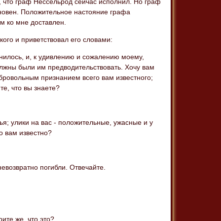
, что граф Нессельрод сейчас исполнил. Но граф
виновен. Положительное настояние графа
м ко мне доставлен.
кого и приветствовал его словами:
нилось, и, к удивлению и сожалению моему,
должны были им предводительствовать. Хочу вам
бровольным признанием всего вам известного;
те, что вы знаете?
дья; улики на вас - положительные, ужасные и у
то вам известно?
 невозвратно погибли. Отвечайте.
рите же, что это?