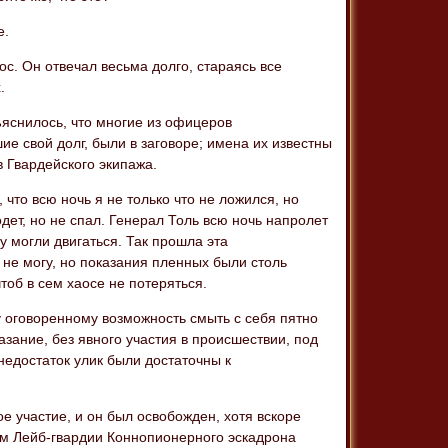
е.
рос. Он отвечал весьма долго, стараясь все
.
бъяснилось, что многие из офицеров
е свой долг, были в заговоре; имена их известны
в Гвардейского экипажа.
 что всю ночь я не только что не ложился, но
одет, но не спал. Генерал Толь всю ночь напролет
у могли двигаться. Так прошла эта
 не могу, но показания пленных были столь
тоб в сем хаосе не потеряться.
у оговоренному возможность смыть с себя пятно
азание, без явного участия в происшествии, под
недостаток улик были достаточны к
ое участие, и он был освобожден, хотя вскоре
зом Лейб-гвардии Коннопионерного эскадрона