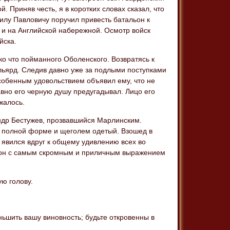
 Приняв честь, я в коротких словах сказал, что
аилу Павловичу поручил привесть батальон к
и и на Английской набережной. Осмотр войск
йска.
ко что пойманного Оболенского. Возвратясь к
ильярд. Следив давно уже за подлыми поступками
 особенным удовольствием объявил ему, что не
авно его черную душу предугадывал. Лицо его
жалось.
андр Бестужев, прозвавшийся Марлинским.
в полной форме и щеголем одетый. Взошед в
 явился вдруг к общему удивлению всех во
; он с самым скромным и приличным выражением
ю голову.
ьшить вашу виновность; будьте откровенны в