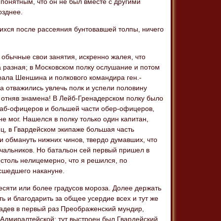
понятным, что он не был вместе с другими
озднее.
шихся после рассеяния бунтовавшей толпы, ничего
 обычные свои занятия, искренно жалея, что
 разная; в Московском полку ослушание и потом
ерала Шеншина и полкового командира ген.-
а отважились увлечь полк и успели половину
и отняв знамена! В Лейб-Гренадерском полку было
штаб-офицеров и большей части обер-офицеров,
 не мог. Нашелся в полку только один капитан,
ец, в Гвардейском экипаже большая часть
и обмануть нижних чинов, твердо думавших, что
ачальников. Но батальон сей первый пришел в
столь нелицемерно, что я решился, по
сшедшего накануне.
есяти или более градусов мороза. Долее держать
ь и благодарить за общее усердие всех и тут же
 надев в первый раз Преображенский мундир,
 Адмиралтейской; тут выстроен был Гвардейский