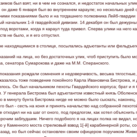
зимов был взят, ни в чем не сознался, и недостаток начальных ул
 он даже 6 января был во внутреннем карауле; но несколько дней с
чими показаниями было и на тогдашнего полковника Лейб-гвардии
й начальник 1-й гвардейской дивизии. 14 декабря он был дежурны
 под воротами, когда я караул туда привел. Сперва улики на него к
ств не было, и я его отпустил.
 не находящимися в столице, посылались адъютанты или фельдъег
казаний на лица, но без достаточных улик, чтоб приступить было м
а, сенатора Сумарокова и даже на М.М. Сперанского.
оказания рождали сомнения и недоверчивость, весьма тягостные,
азалось тоже поведение покойного Карла Ивановича Бистрома, и 
лось. Он был начальником пехоты Гвардейского корпуса; брат и 
. У генерала Бистрома был адъютантом известный князь Оболенски
о в минуту бунта Бистрома нигде не можно было сыскать; наконец,
его был - сесть на коня и принять начальство над собранной пехот
е отходил ни на шаг от оного, под предлогом, как хотел объяснить 
прочим заблудшим. Ничего подобного я на лицах полка не видал, н
о у Каменного моста стрелковый взвод 1[-й] карабинерной роты, со
назад, но был сейчас остановлен своим офицером поручиком Живк