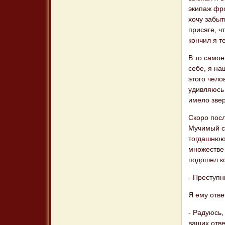
экипаж фро
хочу забыт
присяге, ч
кончил я т
В то самое
себе, я на
этого чело
удивляюсь 
имело зве
Скоро посл
Мучимый с
тогдашнюю 
множестве
подошел ко
- Преступ
Я ему отве
- Радуюсь,
ваших отве