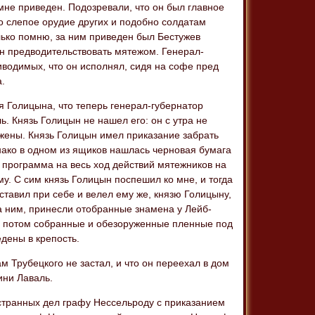
 мне приведен. Подозревали, что он был главное
но слепое орудие других и подобно солдатам
лько помню, за ним приведен был Бестужев
чен предводительствовать мятежом. Генерал-
иводимых, что он исполнял, сидя на софе пред
а.
я Голицына, что теперь генерал-губернатор
ь. Князь Голицын не нашел его: он с утра не
о жены. Князь Голицын имел приказание забрать
днако в одном из ящиков нашлась черновая бумага
а программа на весь ход действий мятежников на
у. С сим князь Голицын поспешил ко мне, и тогда
ставил при себе и велел ему же, князю Голицыну,
за ним, принесли отобранные знамена у Лейб-
ре потом собранные и обезоруженные пленные под
дены в крепость.
м Трубецкого не застал, и что он переехал в дом
ини Лаваль.
странных дел графу Нессельроду с приказанием