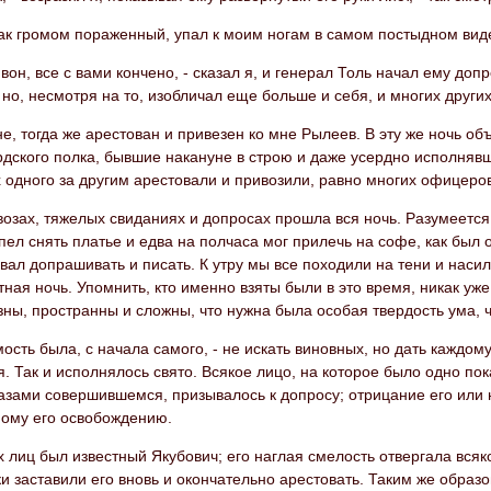
как громом пораженный, упал к моим ногам в самом постыдном вид
 вон, все с вами кончено, - сказал я, и генерал Толь начал ему доп
 но, несмотря на то, изобличал еще больше и себя, и многих других
е, тогда же арестован и привезен ко мне Рылеев. В эту же ночь о
дского полка, бывшие накануне в строю и даже усердно исполнявши
х одного за другим арестовали и привозили, равно многих офицеро
возах, тяжелых свиданиях и допросах прошла вся ночь. Разумеется,
пел снять платье и едва на полчаса мог прилечь на софе, как был 
вал допрашивать и писать. К утру мы все походили на тени и насил
ная ночь. Упомнить, кто именно взяты были в это время, никак уже
ны, пространны и сложны, что нужна была особая твердость ума, ч
сть была, с начала самого, - не искать виновных, но дать каждом
. Так и исполнялось свято. Всякое лицо, на которое было одно пок
зами совершившемся, призывалось к допросу; отрицание его или 
ому его освобождению.
х лиц был известный Якубович; его наглая смелость отвергала всяк
и заставили его вновь и окончательно арестовать. Таким же обра