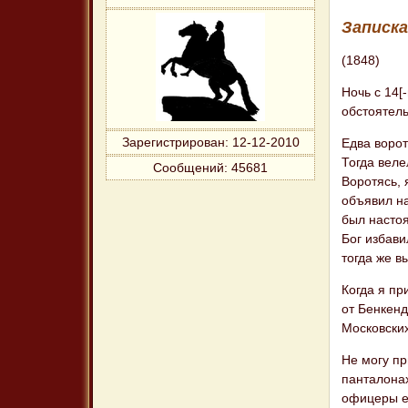
Записка
(1848)
Ночь с 14[
обстоятель
Зарегистрирован
: 12-12-2010
Едва ворот
Тогда веле
Сообщений:
45681
Воротясь, 
объявил н
был настоя
Бог избави
тогда же в
Когда я пр
от Бенкенд
Московски
Не могу пр
панталонах
офицеры ег