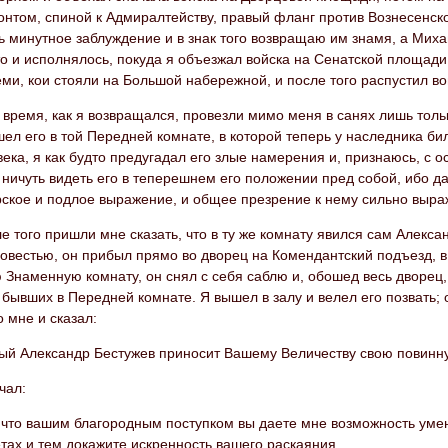
нтом, спиной к Адмиралтейству, правый фланг против Вознесенской.
ь минутное заблуждение и в знак того возвращаю им знамя, а Мих
то и исполнялось, покуда я объезжал войска на Сенатской площад
еми, кои стояли на Большой набережной, и после того распустил во
 время, как я возвращался, провезли мимо меня в санях лишь толь
шел его в той Передней комнате, в которой теперь у наследника б
века, я как будто предугадал его злые намерения и, признаюсь, с
ничуть видеть его в теперешнем его положении пред собой, ибо д
рское и подлое выражение, и общее презрение к нему сильно выра
е того пришли мне сказать, что в ту же комнату явился сам Алекс
овестью, он прибыл прямо во дворец на Комендантский подъезд, 
Знаменную комнату, он снял с себя саблю и, обошед весь дворец,
 бывших в Передней комнате. Я вышел в залу и велел его позвать
 мне и сказал:
ный Александр Бестужев приносит Вашему Величеству свою повинну
чал:
 что вашим благородным поступком вы даете мне возможность умен
тах и тем докажите искренность вашего раскаяния.