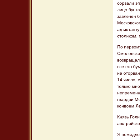
сорвали эп
лицо бунта
завлечен 
Московског
адъютанту 
столиком, 
По первому
Смоленский
возвращалс
все его бу
на оторван
14 число, 
только мно
непременно
гвардии Мо
конвоем Ле
Князь Голи
австрийско
Я немедле