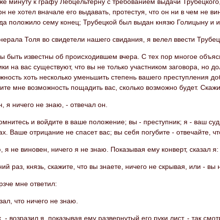
же минуту к графу Лебцельтерну с требованием выдачи Трубецкого
н не хотел вначале его выдавать, протестуя, что он ни в чем не 
да положило сему конец; Трубецкой был выдан князю Голицыну и и
нерала Толя во свидетели нашего свидания, я велел ввести Трубец
ы быть известны об происходившем вчера. С тех пор многое объяс
ки на вас существуют, что вы не только участником заговора, но 
жность хоть несколько уменьшить степень вашего преступления до
ите мне возможность пощадить вас, сколько возможно будет. Скажи
н, я ничего не знаю, - отвечал он.
помнитесь и войдите в ваше положение; вы - преступник; я - ваш су
ах. Ваше отрицание не спасет вас; вы себя погубите - отвечайте, ч
, я не виновен, ничего я не знаю. Показывая ему конверт, сказал я:
ний раз, князь, скажите, что вы знаете, ничего не скрывая, или - вы
рзче мне ответил:
азал, что ничего не знаю.
к, - возразил я, показывая ему развернутый его руки лист, - так смот