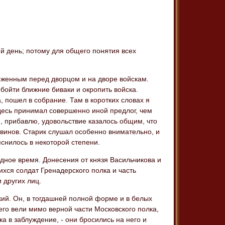
ий день; потому для общего понятия всех
оложенным перед дворцом и на дворе войскам.
обойти ближние биваки и окропить войска.
, пошел в собрание. Там в коротких словах я
десь принимал совершенно иной предлог, чем
, прибавлю, удовольствие казалось общим, что
двинов. Старик слушал особенно внимательно, и
снилось в некоторой степени.
дное время. Донесения от князя Васильчикова и
хся солдат Гренадерского полка и часть
 других лиц.
кий. Он, в тогдашней полной форме и в белых
его вели мимо верной части Московского полка,
ка в заблуждение, - они бросились на него и