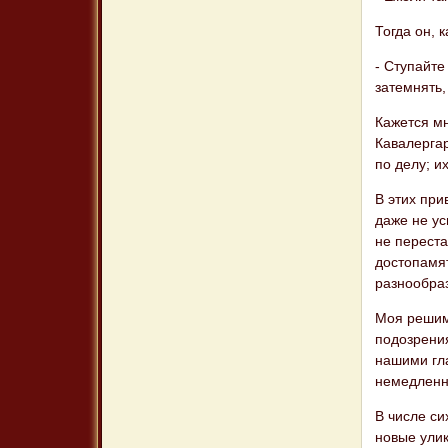
Тогда он, 
- Ступайте
затемнять,
Кажется мн
Кавалергар
по делу; и
В этих при
даже не ус
не переста
достопамят
разнообраз
Моя решимо
подозрения
нашими гла
немедленн
В числе си
новые улик