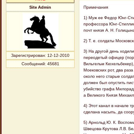
Примечания
Site Admin
1) Муж ее Федор Юнг-Сти
профессора Юнг-Стиллинг
почт князя А. Н. Голицын
2) Т. е. солдаты Московск
3) На другой день ходили
Зарегистрирован
: 12-12-2010
переодетый офицер (поруч
Вильгельм Кюхельбекер),
Сообщений:
45681
Моековских рот, два раза
около него старые солдат
должен был опустить пист
убийство графа Милорадо
а Великого Князя Михаил
4) Этот канал в начале 
сделана насыпь, да соо
5) Арнольд Ю. К. Воспомин
Швецова-Крутова Л.В. Бел