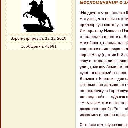
Воспоминания о 14 
"На другое утро, встав в
матушки, что ночью к отц
придворную контору, в п
Императору Николаю Павл
от наследия престола. Вс
Зарегистрирован
: 12-12-2010
малейшего, повода для к
Сообщений:
45681
сопротивления разрешила
через Неву (против 9-й л
часу и отправились наве
улице, между Адмиралте
существовавший в то вре
Великого. Когда мы доеха
которые нас дальше не п
неподалечку, в Горохову
«не ведено!» — «Да как 
Тут мы заметили, что пе
дозволено пройти?» — «
извозчика и пошли пешко
Хотя вся эта случившаяс