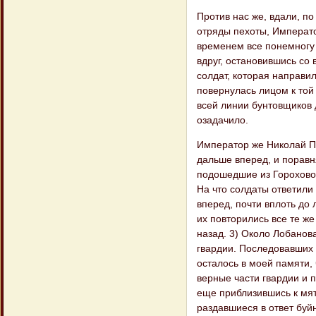
Против нас же, вдали, п
отряды пехоты, Императо
временем все понемногу 
вдруг, остановившись со
солдат, которая направил
повернулась лицом к той
всей линии бунтовщиков д
озадачило.
Император же Николай Па
дальше вперед, и поравн
подошедшие из Гороховой
На что солдаты ответили
вперед, почти вплоть до 
их повторились все те ж
назад. 3) Около Лобанов
гвардии. Последовавших 
осталось в моей памяти,
верные части гвардии и 
еще приблизившись к мят
раздавшиеся в ответ буй