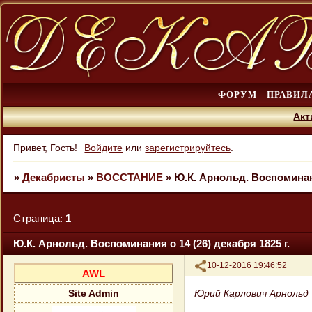
ФОРУМ
ПРАВИЛ
Акт
Привет, Гость!
Войдите
или
зарегистрируйтесь
.
»
Декабристы
»
ВОССТАНИЕ
»
Ю.К. Арнольд. Воспоминани
Страница:
1
Ю.К. Арнольд. Воспоминания о 14 (26) декабря 1825 г.
Поделиться
10-12-2016 19:46:52
AWL
Юрий Карлович Арнольд
Site Admin