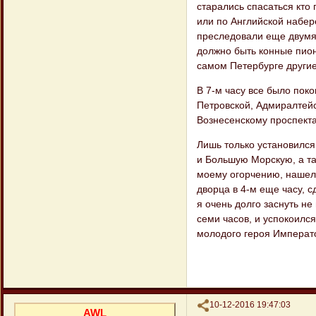
старались спасаться кто 
или по Английской набер
преследовали еще двумя 
должно быть конные пион
самом Петербурге другие
В 7-м часу все было пок
Петровской, Адмиралтей
Вознесенскому проспекта
Лишь только установился 
и Большую Морскую, а та
моему огорчению, нашел 
дворца в 4-м еще часу, 
я очень долго заснуть н
семи часов, и успокоился
молодого героя Императ
Поделиться
10-12-2016 19:47:03
AWL