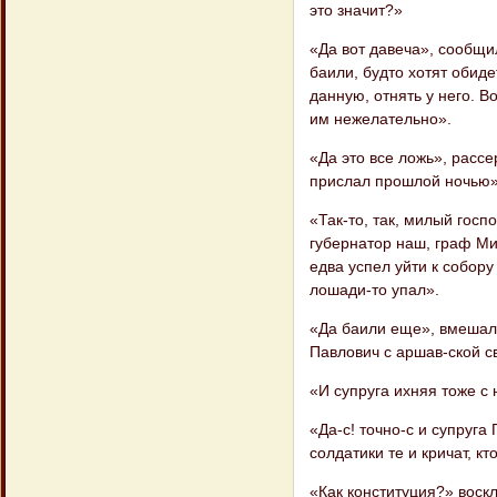
это значит?»
«Да вот давеча», сообщи
баили, будто хотят обиде
данную, отнять у него. В
им нежелательно».
«Да это все ложь», расс
прислал прошлой ночью»
«Так-то, так, милый госп
губернатор наш, граф Ми
едва успел уйти к собору
лошади-то упал».
«Да баили еще», вмешалс
Павлович с аршав-ской св
«И супруга ихняя тоже с
«Да-с! точно-с и супруга
солдатики те и кричат, кт
«Как конституция?» воскл