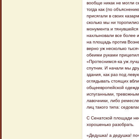
вообще никак не могли се
тогда как (по объяснению
присягали в своих казар
сколько мы ни торопилис
монумента и тянувшейся 
нахлыновали все более и
на площадь против Возне
верно уж несколько тыся
обеими руками прицепилс
«Протеснимся-ка уж лучш
спутник. И начали мы др
здания, как раз под леву
оглядывать стоящих вбли
общеевропейской одежде, 
испуганными, тревожными
лавочники, либо ремеслен
лиц такого типа: седовл
С Сенатской площади нес
хорошенько разобрать.
«Дедушка! а дедушка! поч