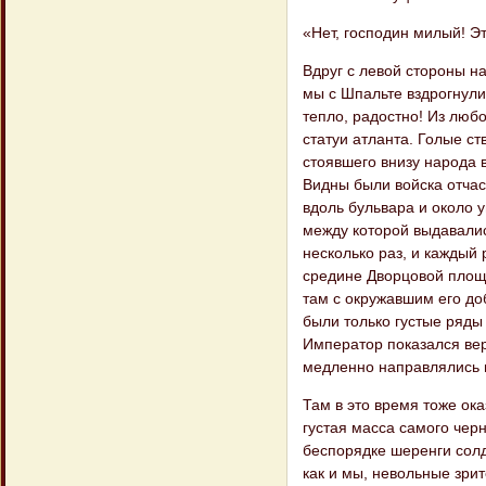
«Нет, господин милый! Эт
Вдруг с левой стороны н
мы с Шпальте вздрогнули;
тепло, радостно! Из люб
статуи атланта. Голые ст
стоявшего внизу народа 
Видны были войска отчас
вдоль бульвара и около 
между которой выдавалис
несколько раз, и каждый
средине Дворцовой площа
там с окружавшим его до
были только густые ряды
Император показался вер
медленно направлялись 
Там в это время тоже ок
густая масса самого черн
беспорядке шеренги солд
как и мы, невольные зрит