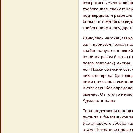
возвратившись за колонн
требованиям своих генер
подтвердили, и разрешил
больно и тяжко было вид
требованиями государств
Двинулась наконец гвард
залп произвел незначите
крайне напугал стоявший
воплями разом быстро от
потом говорили) многие,
ног. Позже объяснилось,
никакого вреда, бунтовщи
ними произошло смятение
и стреляли без определе
именно. От того-то нема
Адмиралтейства.
Тогда подскакали еще дв
пустили в бунтовщиков з
Исаакиевского собора ка
атаку. Потом последовал